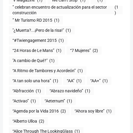
” celebran encuentro de actualización para el sector
(1
construcción
)
” Mr Turismo RD 2015
(1)
"¿Muerta?...¡Pero de la risa!"
(1)
“#Twiengagement 2015
(1)
“24 Horas de Le Mans”
(1)
“7 Mujeres”
(2)
(1)
“A Ritmo de Tambores y Acordeón”
(1)
“A tan solo una hora”
(1)
“AA”
(1)
“AA+”
(1)
“Abfracción
(1)
“Abrazo navideño”
(1)
“Activao”
(1)
“Aeternum”
(1)
“Agenda por la Vida 2016
(2)
“Ahora soy libre”
(1)
“Alberto Ulloa
(2)
“Alice Through The LookingGlass
(1)