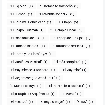
“El Big Man”
(1)
“El Bombazo Navideño
(1)
“El Buenón”
(1)
“El calentísimo del 9”
(1)
“El Carnaval Dominicano
(1)
"El Chapo"
(5)
“El Chapo” Guzmán
(1)
“El Ejemplo Lirical”
(2)
“El Escándalo del 13”
(1)
“El Espejo de tus Ojos”
(1)
“El Famoso Biberón”
(1)
“El fantasma de Elena”
(1)
“El Gordo y La Flaca” ayer
(1)
“El Maniático Musical”
(1)
"El más completo" ​
(1)
“El mayimbe de la Bachata”
(1)
“El Mayimbe”
(1)
“El Megamerengue World Tour”
(1)
"El Mundo es tuyo
(1)
“El Patrón de la Bachata”
(1)
“El principio de Arquímedes
(1)
“El Puma”
(1)
“El Recetao”
(1)
“El Regalo Mejor”
(1)
"El Rey"
(2)