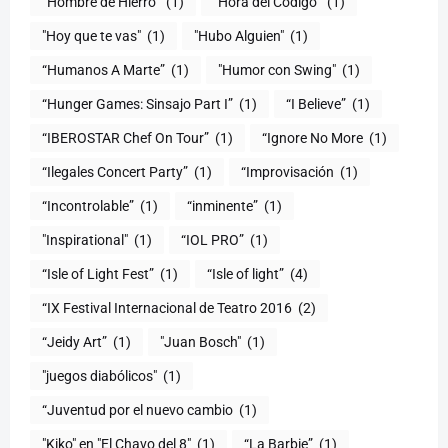
“Hombre de Hierro”
(1)
(1)
"Hoy que te vas"
(1)
"Hubo Alguien"
(1)
“Humanos A Marte”
(1)
"Humor con Swing"
(1)
(1)
“I Believe”
(1)
“IBEROSTAR Chef On Tour”
(1)
“Ignore No More
(1)
“Ilegales Concert Party”
(1)
“Improvisación
(1)
“Incontrolable”
(1)
“inminente”
(1)
"Inspirational"
(1)
“IOL PRO”
(1)
“Isle of Light Fest”
(1)
“Isle of light”
(4)
“IX Festival Internacional de Teatro 2016
(2)
“Jeidy Art”
(1)
"Juan Bosch"
(1)
"juegos diabólicos"
(1)
“Juventud por el nuevo cambio
(1)
"Kiko" en "El Chavo del 8"
(1)
“La Barbie”
(1)