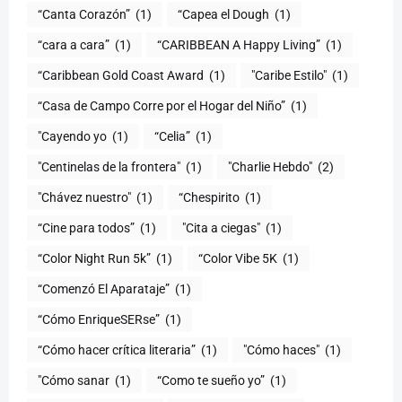
“Canta Corazón”
(1)
“Capea el Dough
(1)
“cara a cara”
(1)
“CARIBBEAN A Happy Living”
(1)
(1)
"Caribe Estilo"
(1)
“Casa de Campo Corre por el Hogar del Niño”
(1)
"Cayendo yo
(1)
(1)
"Centinelas de la frontera"
(1)
"Charlie Hebdo"
(2)
"Chávez nuestro"
(1)
“Chespirito
(1)
“Cine para todos”
(1)
"Cita a ciegas"
(1)
“Color Night Run 5k”
(1)
“Color Vibe 5K
(1)
“Comenzó El Aparataje”
(1)
“Cómo EnriqueSERse”
(1)
(1)
"Cómo haces"
(1)
"Cómo sanar
(1)
“Como te sueño yo”
(1)