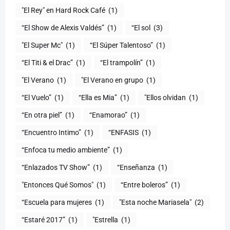
"El Rey" en Hard Rock Café
(1)
“El Show de Alexis Valdés”
(1)
“El sol
(3)
"El Super Mc"
(1)
(1)
“El Titi & el Drac”
(1)
“El trampolín”
(1)
"El Verano
(1)
"El Verano en grupo
(1)
(1)
“Ella es Mia”
(1)
"Ellos olvidan
(1)
“En otra piel”
(1)
“Enamorao”
(1)
“Encuentro Intimo”
(1)
“ENFASIS
(1)
“Enfoca tu medio ambiente”
(1)
“Enlazados TV Show”
(1)
“Enseñanza
(1)
"Entonces Qué Somos"
(1)
“Entre boleros”
(1)
“Escuela para mujeres
(1)
"Esta noche Mariasela"
(2)
“Estaré 2017”
(1)
"Estrella
(1)