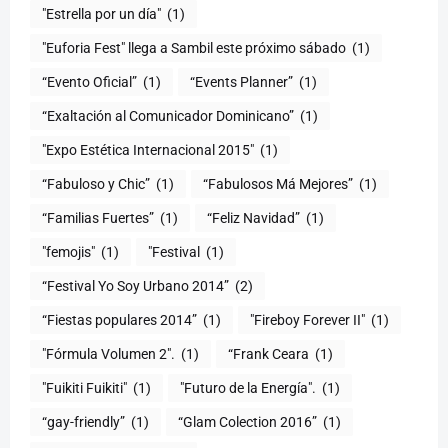
"Estrella por un día"
(1)
"Euforia Fest" llega a Sambil este próximo sábado
(1)
“Evento Oficial”
(1)
“Events Planner”
(1)
“Exaltación al Comunicador Dominicano”
(1)
"Expo Estética Internacional 2015"
(1)
“Fabuloso y Chic”
(1)
“Fabulosos Má Mejores”
(1)
“Familias Fuertes”
(1)
“Feliz Navidad”
(1)
"femojis"
(1)
"Festival
(1)
“Festival Yo Soy Urbano 2014”
(2)
“Fiestas populares 2014”
(1)
"Fireboy Forever II"
(1)
"Fórmula Volumen 2".
(1)
“Frank Ceara
(1)
"Fuikiti Fuikiti"
(1)
"Futuro de la Energía".
(1)
“gay-friendly”
(1)
“Glam Colection 2016”
(1)