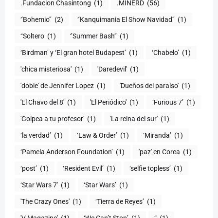
.Fundacion Chasintong
(1)
.MINERD
(56)
‘’Bohemio’’
(2)
‘’Kanquimania El Show Navidad’’
(1)
‘‘Soltero
(1)
‘’Summer Bash’’
(1)
‘Birdman’ y ‘El gran hotel Budapest’
(1)
‘Chabelo’
(1)
'chica misteriosa'
(1)
'Daredevil'
(1)
'doble' de Jennifer Lopez
(1)
'Dueños del paraíso'
(1)
'El Chavo del 8'
(1)
'El Periódico'
(1)
‘Furious 7’
(1)
'Golpea a tu profesor'
(1)
'La reina del sur'
(1)
‘la verdad’
(1)
‘Law & Order’
(1)
‘Miranda’
(1)
‘Pamela Anderson Foundation’
(1)
'paz' en Corea
(1)
‘post’
(1)
‘Resident Evil’
(1)
‘selfie topless’
(1)
‘Star Wars 7′
(1)
‘Star Wars’
(1)
'The Crazy Ones'
(1)
‘Tierra de Reyes’
(1)
'V Magazine'
(1)
‘We Can’t Stop’
(1)
“
(1)