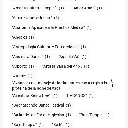
“Amor a Guitarra Limpia”.
(1)
“Amor Amor”
(1)
"Amores que se fueron"
(1)
“Anatomía Aplicada a la Práctica Médica”
(1)
“Ángeles
(1)
“Antropología Cultural y Folklorología”
(1)
“Año de la Danza”
(1)
“Aquí Se Va”
(1)
“Arbolito
(1)
“Artista Salsa del Año”.
(1)
“Atomic
(1)
(
“Avances en el manejo de los lactantes con alergia a la
1
proteína de la leche de vaca”
)
“Aventura Remix Live”
(1)
“BACANOS”
(1)
“Bachateando Dance Festival
(1)
“Bailando” de Enrique Iglesias
(1)
“Bajo Terapia
(1)
“Bajo Terapia”
(1)
“Balk”
(1)