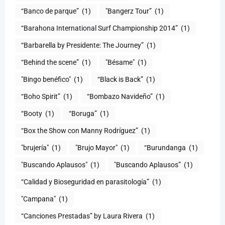
“Banco de parque”
(1)
"Bangerz Tour”
(1)
“Barahona International Surf Championship 2014”
(1)
“Barbarella by Presidente: The Journey”
(1)
“Behind the scene”
(1)
"Bésame"
(1)
"Bingo benéfico"
(1)
“Black is Back”
(1)
“Boho Spirit”
(1)
“Bombazo Navideño”
(1)
“Booty
(1)
“Boruga”
(1)
“Box the Show con Manny Rodríguez”
(1)
"brujería"
(1)
"Brujo Mayor"
(1)
“Burundanga
(1)
"Buscando Aplausos"
(1)
"Buscando Aplausos”
(1)
(1)
"Campana"
(1)
“Canciones Prestadas” by Laura Rivera
(1)