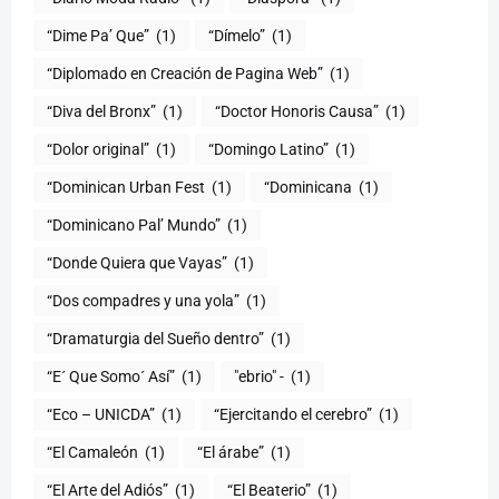
“Dime Pa’ Que”
(1)
“Dímelo”
(1)
“Diplomado en Creación de Pagina Web”
(1)
“Diva del Bronx”
(1)
“Doctor Honoris Causa”
(1)
“Dolor original”
(1)
“Domingo Latino”
(1)
“Dominican Urban Fest
(1)
“Dominicana
(1)
“Dominicano Pal’ Mundo”
(1)
“Donde Quiera que Vayas”
(1)
“Dos compadres y una yola”
(1)
“Dramaturgia del Sueño dentro”
(1)
“E´ Que Somo´ Así”
(1)
"ebrio" -
(1)
“Eco – UNICDA”
(1)
“Ejercitando el cerebro”
(1)
“El Camaleón
(1)
“El árabe”
(1)
“El Arte del Adiós”
(1)
“El Beaterio”
(1)