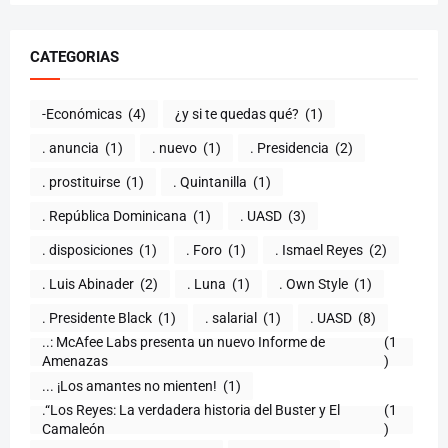
CATEGORIAS
-Económicas
(4)
¿y si te quedas qué?
(1)
. anuncia
(1)
. nuevo
(1)
. Presidencia
(2)
. prostituirse
(1)
. Quintanilla
(1)
. República Dominicana
(1)
. UASD
(3)
. disposiciones
(1)
. Foro
(1)
. Ismael Reyes
(2)
. Luis Abinader
(2)
. Luna
(1)
. Own Style
(1)
. Presidente Black
(1)
. salarial
(1)
. UASD
(8)
..: McAfee Labs presenta un nuevo Informe de
(1
)
... ¡Los amantes no mienten!
(1)
.“Los Reyes: La verdadera historia del Buster y El
(1
Camaleón
)