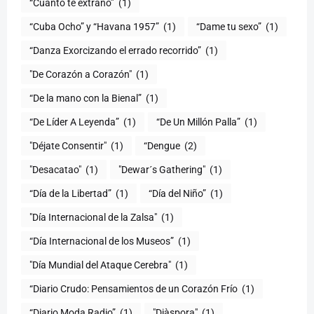
“Cuanto te extraño”
(1)
“Cuba Ocho” y “Havana 1957”
(1)
“Dame tu sexo”
(1)
“Danza Exorcizando el errado recorrido”
(1)
"De Corazón a Corazón"
(1)
(1)
“De Líder A Leyenda”
(1)
“De Un Millón Palla”
(1)
"Déjate Consentir"
(1)
“Dengue
(2)
"Desacatao"
(1)
"Dewar´s Gathering"
(1)
(1)
“Día del Niño”
(1)
"Día Internacional de la Zalsa"
(1)
“Día Internacional de los Museos”
(1)
"Día Mundial del Ataque Cerebra"
(1)
“Diario Crudo: Pensamientos de un Corazón Frío
(1)
“Diario Moda Radio”
(1)
(1)