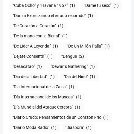
“Cuba Ocho” y “Havana 1957”
(1)
“Dame tu sexo”
(1)
“Danza Exorcizando el errado recorrido”
(1)
"De Corazón a Corazón"
(1)
(1)
“De Líder A Leyenda”
(1)
“De Un Millón Palla”
(1)
"Déjate Consentir"
(1)
“Dengue
(2)
"Desacatao"
(1)
"Dewar´s Gathering"
(1)
(1)
“Día del Niño”
(1)
"Día Internacional de la Zalsa"
(1)
“Día Internacional de los Museos”
(1)
"Día Mundial del Ataque Cerebra"
(1)
“Diario Crudo: Pensamientos de un Corazón Frío
(1)
“Diario Moda Radio”
(1)
(1)