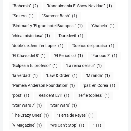
‘’Bohemio’’
(2)
‘’Kanquimania El Show Navidad’’
(1)
‘‘Soltero
(1)
‘’Summer Bash’’
(1)
‘Birdman’ y ‘El gran hotel Budapest’
(1)
‘Chabelo’
(1)
'chica misteriosa'
(1)
'Daredevil'
(1)
'doble' de Jennifer Lopez
(1)
'Dueños del paraíso'
(1)
'El Chavo del 8'
(1)
'El Periódico'
(1)
‘Furious 7’
(1)
'Golpea a tu profesor'
(1)
'La reina del sur'
(1)
‘la verdad’
(1)
‘Law & Order’
(1)
‘Miranda’
(1)
‘Pamela Anderson Foundation’
(1)
'paz' en Corea
(1)
‘post’
(1)
‘Resident Evil’
(1)
‘selfie topless’
(1)
‘Star Wars 7′
(1)
‘Star Wars’
(1)
'The Crazy Ones'
(1)
‘Tierra de Reyes’
(1)
'V Magazine'
(1)
‘We Can’t Stop’
(1)
“
(1)