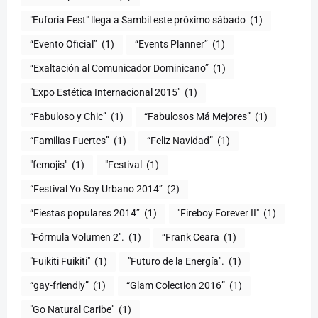
"Euforia Fest" llega a Sambil este próximo sábado
(1)
“Evento Oficial”
(1)
“Events Planner”
(1)
“Exaltación al Comunicador Dominicano”
(1)
"Expo Estética Internacional 2015"
(1)
“Fabuloso y Chic”
(1)
“Fabulosos Má Mejores”
(1)
“Familias Fuertes”
(1)
“Feliz Navidad”
(1)
"femojis"
(1)
"Festival
(1)
“Festival Yo Soy Urbano 2014”
(2)
“Fiestas populares 2014”
(1)
"Fireboy Forever II"
(1)
"Fórmula Volumen 2".
(1)
“Frank Ceara
(1)
"Fuikiti Fuikiti"
(1)
"Futuro de la Energía".
(1)
“gay-friendly”
(1)
“Glam Colection 2016”
(1)
"Go Natural Caribe"
(1)