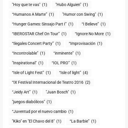
"Hoy que te vas"
(1)
"Hubo Alguien"
(1)
“Humanos A Marte”
(1)
"Humor con Swing"
(1)
(1)
“I Believe”
(1)
“IBEROSTAR Chef On Tour”
(1)
“Ignore No More
(1)
“Ilegales Concert Party”
(1)
“Improvisación
(1)
“Incontrolable”
(1)
“inminente”
(1)
"Inspirational"
(1)
“IOL PRO”
(1)
“Isle of Light Fest”
(1)
“Isle of light”
(4)
“IX Festival Internacional de Teatro 2016
(2)
“Jeidy Art”
(1)
"Juan Bosch"
(1)
"juegos diabólicos"
(1)
“Juventud por el nuevo cambio
(1)
"Kiko" en "El Chavo del 8"
(1)
“La Barbie”
(1)