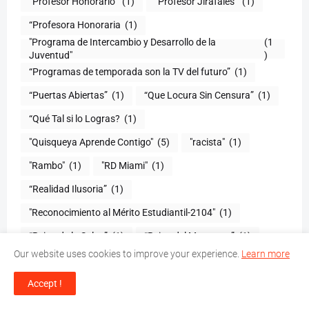
“Profesor Honorario”
(1)
“Profesor Jirafales”
(1)
“Profesora Honoraria
(1)
"Programa de Intercambio y Desarrollo de la
(1
Juventud"
)
“Programas de temporada son la TV del futuro”
(1)
“Puertas Abiertas”
(1)
“Que Locura Sin Censura”
(1)
“Qué Tal si lo Logras?
(1)
"Quisqueya Aprende Contigo"
(5)
"racista"
(1)
"Rambo"
(1)
"RD Miami"
(1)
“Realidad Ilusoria”
(1)
"Reconocimiento al Mérito Estudiantil-2104"
(1)
“Reina de la Salsa”
(1)
“Reina del Merengue”
(1)
Our website uses cookies to improve your experience.
Learn more
“Reina Mía
(1)
“Reina solo hay una”
(1)
“Repensar la Bienal Nacional de Artes Visuales
(1)
Accept !
“Residencia Orquestal 2014”
(1)