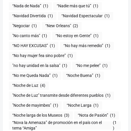
“Nada de Nada”
(1)
“Nadie más que tú”
(1)
“Navidad Divertida
(1)
“Navidad Espectacular
(1)
"Negociar
(1)
“New Orleans"
(2)
"No canto más"
(1)
“No estoy en Gente”
(1)
“NO HAY EXCUSAS”
(1)
“No hay más remedio”
(1)
“No hay mujer fea sino pobre”
(1)
"no hay unidad en la salsa"
(1)
(1)
“No me Queda Nada”
(1)
“Noche Buena”
(1)
“Noche de Luz
(4)
"Noche de Luz" transmite desde diferentes pueblos
(1)
(1)
“Noche Larga
(1)
“Noche larga de los Museos
(3)
(1)
“Nova la Amenaza” de promoción en el país con el
(1
tema “Amiga”
)