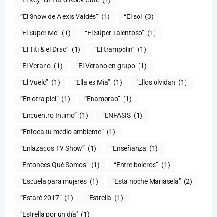
"El Rey" en Hard Rock Café
(1)
“El Show de Alexis Valdés”
(1)
“El sol
(3)
"El Super Mc"
(1)
(1)
“El Titi & el Drac”
(1)
“El trampolín”
(1)
"El Verano
(1)
"El Verano en grupo
(1)
(1)
“Ella es Mia”
(1)
"Ellos olvidan
(1)
“En otra piel”
(1)
“Enamorao”
(1)
“Encuentro Intimo”
(1)
“ENFASIS
(1)
“Enfoca tu medio ambiente”
(1)
“Enlazados TV Show”
(1)
“Enseñanza
(1)
"Entonces Qué Somos"
(1)
“Entre boleros”
(1)
“Escuela para mujeres
(1)
"Esta noche Mariasela"
(2)
“Estaré 2017”
(1)
"Estrella
(1)
"Estrella por un día"
(1)