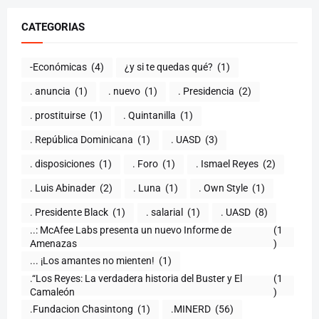
CATEGORIAS
-Económicas
(4)
¿y si te quedas qué?
(1)
. anuncia
(1)
. nuevo
(1)
. Presidencia
(2)
. prostituirse
(1)
. Quintanilla
(1)
. República Dominicana
(1)
. UASD
(3)
. disposiciones
(1)
. Foro
(1)
. Ismael Reyes
(2)
. Luis Abinader
(2)
. Luna
(1)
. Own Style
(1)
. Presidente Black
(1)
. salarial
(1)
. UASD
(8)
..: McAfee Labs presenta un nuevo Informe de
(1
)
... ¡Los amantes no mienten!
(1)
.“Los Reyes: La verdadera historia del Buster y El
(1
Camaleón
)
.Fundacion Chasintong
(1)
.MINERD
(56)