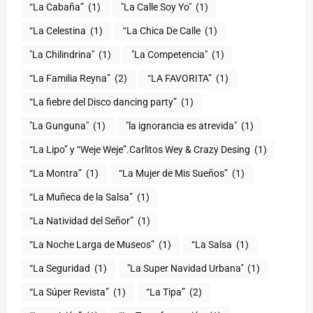
“La Cabaña”
(1)
"La Calle Soy Yo"
(1)
“La Celestina
(1)
“La Chica De Calle
(1)
"La Chilindrina"
(1)
"La Competencia"
(1)
“La Familia Reyna”
(2)
“LA FAVORITA”
(1)
“La fiebre del Disco dancing party”
(1)
(1)
"la ignorancia es atrevida"
(1)
“La Lipo” y “Weje Weje”.Carlitos Wey & Crazy Desing
(1)
“La Montra”
(1)
“La Mujer de Mis Sueños”
(1)
“La Muñeca de la Salsa”
(1)
“La Natividad del Señor”
(1)
“La Noche Larga de Museos”
(1)
“La Salsa
(1)
“La Seguridad
(1)
"La Super Navidad Urbana''
(1)
“La Súper Revista”
(1)
“La Tipa”
(2)