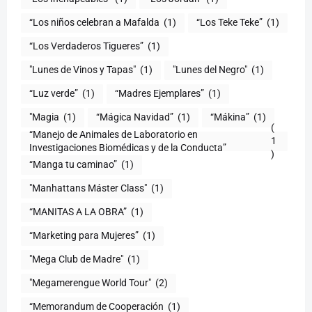
“Los niños celebran a Mafalda
(1)
“Los Teke Teke”
(1)
“Los Verdaderos Tigueres”
(1)
"Lunes de Vinos y Tapas"
(1)
"Lunes del Negro"
(1)
“Luz verde”
(1)
“Madres Ejemplares”
(1)
"Magia
(1)
“Mágica Navidad”
(1)
“Mákina”
(1)
(
“Manejo de Animales de Laboratorio en
1
)
“Manga tu caminao”
(1)
"Manhattans Máster Class"
(1)
“MANITAS A LA OBRA”
(1)
“Marketing para Mujeres”
(1)
"Mega Club de Madre"
(1)
"Megamerengue World Tour"
(2)
“Memorandum de Cooperación
(1)