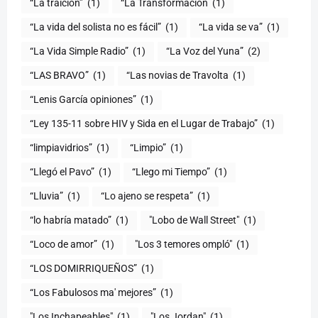
“La traición”
(1)
“La Transformación
(1)
“La vida del solista no es fácil”
(1)
“La vida se va”
(1)
“La Vida Simple Radio”
(1)
“La Voz del Yuna”
(2)
“LAS BRAVO”
(1)
“Las novias de Travolta
(1)
“Lenis García opiniones”
(1)
“Ley 135-11 sobre HIV y Sida en el Lugar de Trabajo”
(1)
“limpiavidrios”
(1)
“Limpio”
(1)
“Llegó el Pavo”
(1)
“Llego mi Tiempo”
(1)
“Lluvia”
(1)
“Lo ajeno se respeta”
(1)
“lo habría matado”
(1)
"Lobo de Wall Street"
(1)
“Loco de amor”
(1)
"Los 3 temores ompló"
(1)
(1)
“Los Fabulosos ma' mejores”
(1)
"Los Inchapeables"
(1)
"Los Jordan"
(1)