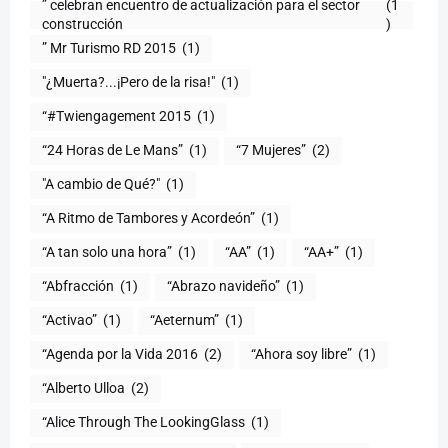
” celebran encuentro de actualización para el sector
(1
construcción
)
” Mr Turismo RD 2015
(1)
"¿Muerta?...¡Pero de la risa!"
(1)
“#Twiengagement 2015
(1)
“24 Horas de Le Mans”
(1)
“7 Mujeres”
(2)
(1)
“A Ritmo de Tambores y Acordeón”
(1)
“A tan solo una hora”
(1)
“AA”
(1)
“AA+”
(1)
“Abfracción
(1)
“Abrazo navideño”
(1)
“Activao”
(1)
“Aeternum”
(1)
“Agenda por la Vida 2016
(2)
“Ahora soy libre”
(1)
“Alberto Ulloa
(2)
“Alice Through The LookingGlass
(1)