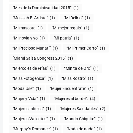
“Mes de la Dominicanidad 2015”
(1)
"Messiah El Artista"
(1)
“Mi Delirio”
(1)
“Mi mascota
(1)
“Mi mejor regalo”
(1)
“Mi novia y yo
(1)
"Mi patria"
(1)
“Mi Precioso Manatí”
(1)
“Mi Primer Carro”
(1)
"Miami Salsa Congress 2015"
(1)
“Miércoles de Frías”
(1)
“Minita de Oro”
(1)
“Miss Fotogénica”
(1)
“Miss Rostro”
(1)
“Moda Use”
(1)
“Mujer Encuéntrate”
(1)
(1)
“Mujeres al borde”.
(4)
“Mujeres Infieles”
(1)
“Mujeres Saludables”
(2)
“Mujeres Valientes”
(1)
“Mundo Chiquito”
(1)
"Murphy`s Romance"
(1)
"Nada de nada"
(1)