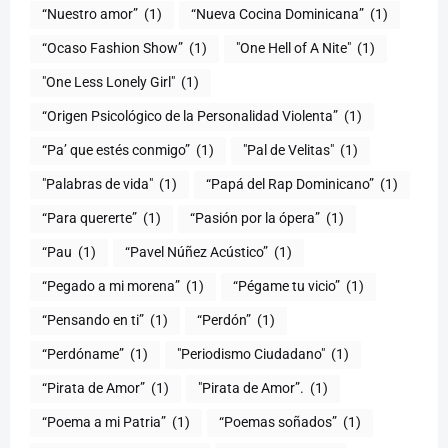
“Nuestro amor”
(1)
“Nueva Cocina Dominicana”
(1)
“Ocaso Fashion Show”
(1)
"One Hell of A Nite"
(1)
"One Less Lonely Girl"
(1)
“Origen Psicológico de la Personalidad Violenta”
(1)
“Pa’ que estés conmigo”
(1)
"Pal de Velitas"
(1)
"Palabras de vida"
(1)
“Papá del Rap Dominicano”
(1)
“Para quererte”
(1)
“Pasión por la ópera”
(1)
“Pau
(1)
“Pavel Núñez Acústico”
(1)
“Pegado a mi morena”
(1)
“Pégame tu vicio”
(1)
“Pensando en ti”
(1)
“Perdón”
(1)
“Perdóname”
(1)
"Periodismo Ciudadano"
(1)
“Pirata de Amor”
(1)
"Pirata de Amor”.
(1)
“Poema a mi Patria”
(1)
“Poemas soñados”
(1)