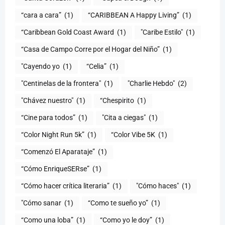
“cara a cara”
(1)
“CARIBBEAN A Happy Living”
(1)
(1)
"Caribe Estilo"
(1)
“Casa de Campo Corre por el Hogar del Niño”
(1)
"Cayendo yo
(1)
(1)
"Centinelas de la frontera"
(1)
"Charlie Hebdo"
(2)
"Chávez nuestro"
(1)
“Chespirito
(1)
“Cine para todos”
(1)
"Cita a ciegas"
(1)
“Color Night Run 5k”
(1)
“Color Vibe 5K
(1)
“Comenzó El Aparataje”
(1)
“Cómo EnriqueSERse”
(1)
(1)
"Cómo haces"
(1)
"Cómo sanar
(1)
“Como te sueño yo”
(1)
“Como una loba”
(1)
“Como yo le doy”
(1)