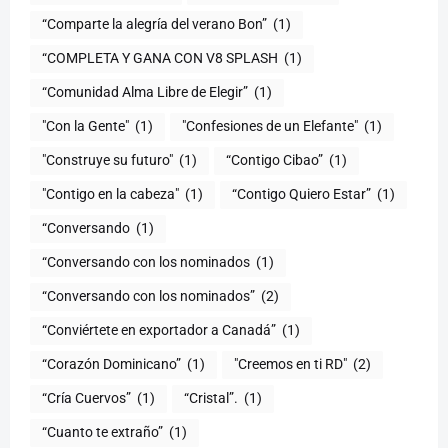
“Comparte la alegría del verano Bon”
(1)
“COMPLETA Y GANA CON V8 SPLASH
(1)
“Comunidad Alma Libre de Elegir”
(1)
"Con la Gente"
(1)
"Confesiones de un Elefante"
(1)
"Construye su futuro"
(1)
“Contigo Cibao”
(1)
"Contigo en la cabeza"
(1)
“Contigo Quiero Estar”
(1)
“Conversando
(1)
“Conversando con los nominados
(1)
“Conversando con los nominados”
(2)
“Conviértete en exportador a Canadá”
(1)
“Corazón Dominicano”
(1)
"Creemos en ti RD"
(2)
“Cría Cuervos”
(1)
“Cristal”.
(1)
“Cuanto te extraño”
(1)