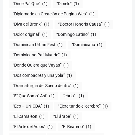
“Dime Pa’ Que”
(1)
“Dímelo”
(1)
“Diplomado en Creación de Pagina Web”
(1)
“Diva del Bronx”
(1)
“Doctor Honoris Causa”
(1)
“Dolor original”
(1)
“Domingo Latino”
(1)
“Dominican Urban Fest
(1)
“Dominicana
(1)
“Dominicano Pal’ Mundo”
(1)
“Donde Quiera que Vayas”
(1)
“Dos compadres y una yola”
(1)
“Dramaturgia del Sueño dentro”
(1)
“E´ Que Somo´ Así”
(1)
"ebrio" -
(1)
“Eco – UNICDA”
(1)
“Ejercitando el cerebro”
(1)
“El Camaleón
(1)
“El árabe”
(1)
“El Arte del Adiós”
(1)
“El Beaterio”
(1)