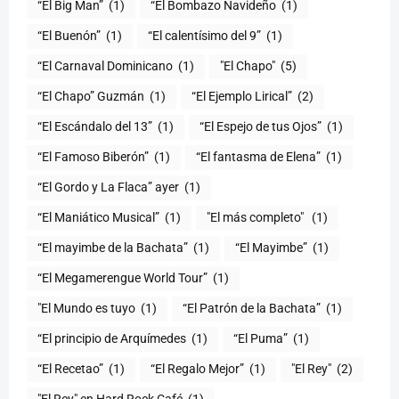
“El Big Man”
(1)
“El Bombazo Navideño
(1)
“El Buenón”
(1)
“El calentísimo del 9”
(1)
“El Carnaval Dominicano
(1)
"El Chapo"
(5)
“El Chapo” Guzmán
(1)
“El Ejemplo Lirical”
(2)
“El Escándalo del 13”
(1)
“El Espejo de tus Ojos”
(1)
“El Famoso Biberón”
(1)
“El fantasma de Elena”
(1)
“El Gordo y La Flaca” ayer
(1)
“El Maniático Musical”
(1)
"El más completo" ​
(1)
“El mayimbe de la Bachata”
(1)
“El Mayimbe”
(1)
“El Megamerengue World Tour”
(1)
"El Mundo es tuyo
(1)
“El Patrón de la Bachata”
(1)
“El principio de Arquímedes
(1)
“El Puma”
(1)
“El Recetao”
(1)
“El Regalo Mejor”
(1)
"El Rey"
(2)