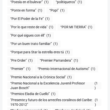
“Poesía en el bulevar”
(1)
“politiqueros”
(1)
“Ponte en forma”
(1)
“Popi”
(1)
“Por El Poder de la Fe”
(1)
"Por lo que reste de vida"
(1)
“POR MI TIERRA”
(1)
"Por qué sigues con éll"
(1)
“Por un buen trato familiar”
(1)
“Porque para Star la estrella eres tú
(1)
(1)
“Premier Parrandera”
(1)
“Premier”
(1)
“Premio Internacional de Autismo”
(1)
"Premio Nacional a la Crónica Social"
(1)
“Premio Nacional a la Excelencia Juvenil Profesor
(1
Juan Bosch”
)
“Premios Eladia de Cuello”
(1)
"Presente y futuro de los arrecifes coralinos del Caribe:
(1
1970-2012"
)