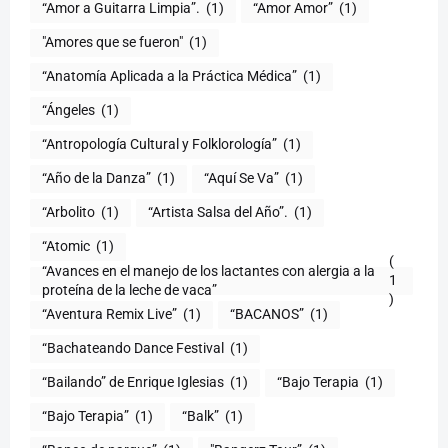
“Amor a Guitarra Limpia”.
(1)
“Amor Amor”
(1)
"Amores que se fueron"
(1)
“Anatomía Aplicada a la Práctica Médica”
(1)
“Ángeles
(1)
“Antropología Cultural y Folklorología”
(1)
“Año de la Danza”
(1)
“Aquí Se Va”
(1)
“Arbolito
(1)
“Artista Salsa del Año”.
(1)
“Atomic
(1)
(
“Avances en el manejo de los lactantes con alergia a la
1
proteína de la leche de vaca”
)
“Aventura Remix Live”
(1)
“BACANOS”
(1)
“Bachateando Dance Festival
(1)
“Bailando” de Enrique Iglesias
(1)
“Bajo Terapia
(1)
“Bajo Terapia”
(1)
“Balk”
(1)