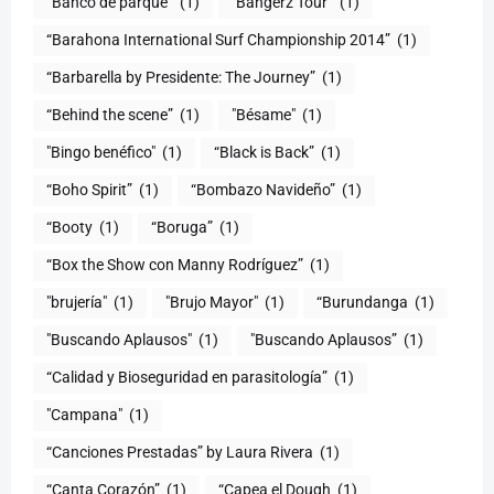
“Banco de parque”
(1)
"Bangerz Tour”
(1)
“Barahona International Surf Championship 2014”
(1)
“Barbarella by Presidente: The Journey”
(1)
“Behind the scene”
(1)
"Bésame"
(1)
"Bingo benéfico"
(1)
“Black is Back”
(1)
“Boho Spirit”
(1)
“Bombazo Navideño”
(1)
“Booty
(1)
“Boruga”
(1)
“Box the Show con Manny Rodríguez”
(1)
"brujería"
(1)
"Brujo Mayor"
(1)
“Burundanga
(1)
"Buscando Aplausos"
(1)
"Buscando Aplausos”
(1)
(1)
"Campana"
(1)
“Canciones Prestadas” by Laura Rivera
(1)
“Canta Corazón”
(1)
“Capea el Dough
(1)