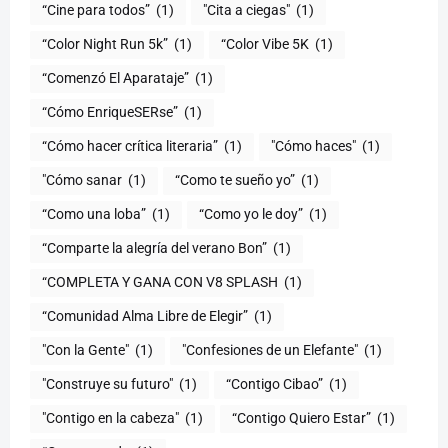
“Cine para todos”
(1)
"Cita a ciegas"
(1)
“Color Night Run 5k”
(1)
“Color Vibe 5K
(1)
“Comenzó El Aparataje”
(1)
“Cómo EnriqueSERse”
(1)
(1)
"Cómo haces"
(1)
"Cómo sanar
(1)
“Como te sueño yo”
(1)
“Como una loba”
(1)
“Como yo le doy”
(1)
“Comparte la alegría del verano Bon”
(1)
“COMPLETA Y GANA CON V8 SPLASH
(1)
“Comunidad Alma Libre de Elegir”
(1)
"Con la Gente"
(1)
"Confesiones de un Elefante"
(1)
"Construye su futuro"
(1)
“Contigo Cibao”
(1)
"Contigo en la cabeza"
(1)
“Contigo Quiero Estar”
(1)