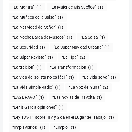
“La Montra”
(1)
“La Mujer de Mis Sueños”
(1)
“La Muñeca de la Salsa”
(1)
“La Natividad del Señor”
(1)
“La Noche Larga de Museos”
(1)
“La Salsa
(1)
“La Seguridad
(1)
"La Super Navidad Urbana''
(1)
“La Súper Revista”
(1)
“La Tipa”
(2)
“La traición”
(1)
“La Transformación
(1)
“La vida del solista no es fácil”
(1)
“La vida se va”
(1)
“La Vida Simple Radio”
(1)
“La Voz del Yuna”
(2)
“LAS BRAVO”
(1)
“Las novias de Travolta
(1)
“Lenis García opiniones”
(1)
“Ley 135-11 sobre HIV y Sida en el Lugar de Trabajo”
(1)
“limpiavidrios”
(1)
“Limpio”
(1)