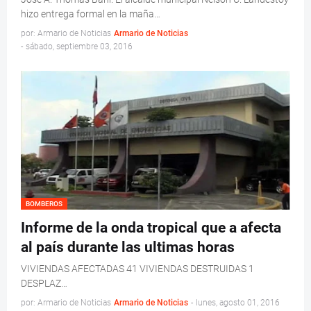
hizo entrega formal en la maña…
por: Armario de Noticias
Armario de Noticias
-
sábado, septiembre 03, 2016
BOMBEROS
Informe de la onda tropical que a afecta
al país durante las ultimas horas
VIVIENDAS AFECTADAS 41 VIVIENDAS DESTRUIDAS 1
DESPLAZ…
por: Armario de Noticias
Armario de Noticias
-
lunes, agosto 01, 2016