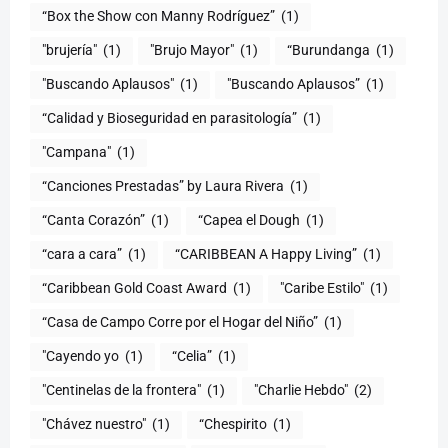
“Box the Show con Manny Rodríguez”
(1)
"brujería"
(1)
"Brujo Mayor"
(1)
“Burundanga
(1)
"Buscando Aplausos"
(1)
"Buscando Aplausos”
(1)
(1)
"Campana"
(1)
“Canciones Prestadas” by Laura Rivera
(1)
“Canta Corazón”
(1)
“Capea el Dough
(1)
“cara a cara”
(1)
“CARIBBEAN A Happy Living”
(1)
(1)
"Caribe Estilo"
(1)
“Casa de Campo Corre por el Hogar del Niño”
(1)
"Cayendo yo
(1)
(1)
"Centinelas de la frontera"
(1)
"Charlie Hebdo"
(2)
"Chávez nuestro"
(1)
“Chespirito
(1)