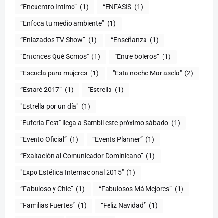
“Encuentro Intimo”
(1)
“ENFASIS
(1)
“Enfoca tu medio ambiente”
(1)
“Enlazados TV Show”
(1)
“Enseñanza
(1)
"Entonces Qué Somos"
(1)
“Entre boleros”
(1)
“Escuela para mujeres
(1)
"Esta noche Mariasela"
(2)
“Estaré 2017”
(1)
"Estrella
(1)
"Estrella por un día"
(1)
"Euforia Fest" llega a Sambil este próximo sábado
(1)
“Evento Oficial”
(1)
“Events Planner”
(1)
“Exaltación al Comunicador Dominicano”
(1)
"Expo Estética Internacional 2015"
(1)
“Fabuloso y Chic”
(1)
“Fabulosos Má Mejores”
(1)
“Familias Fuertes”
(1)
“Feliz Navidad”
(1)