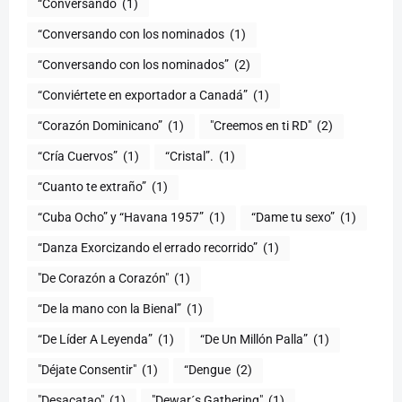
“Conversando
(1)
“Conversando con los nominados
(1)
“Conversando con los nominados”
(2)
“Conviértete en exportador a Canadá”
(1)
“Corazón Dominicano”
(1)
"Creemos en ti RD"
(2)
“Cría Cuervos”
(1)
“Cristal”.
(1)
“Cuanto te extraño”
(1)
“Cuba Ocho” y “Havana 1957”
(1)
“Dame tu sexo”
(1)
“Danza Exorcizando el errado recorrido”
(1)
"De Corazón a Corazón"
(1)
(1)
“De Líder A Leyenda”
(1)
“De Un Millón Palla”
(1)
"Déjate Consentir"
(1)
“Dengue
(2)
"Desacatao"
(1)
"Dewar´s Gathering"
(1)