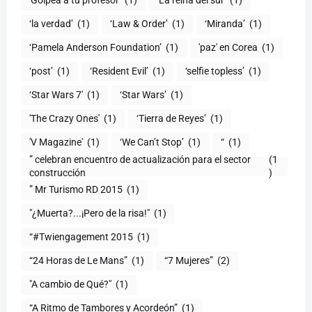
'Golpea a tu profesor'
(1)
'La reina del sur'
(1)
‘la verdad’
(1)
‘Law & Order’
(1)
‘Miranda’
(1)
‘Pamela Anderson Foundation’
(1)
'paz' en Corea
(1)
‘post’
(1)
‘Resident Evil’
(1)
‘selfie topless’
(1)
‘Star Wars 7′
(1)
‘Star Wars’
(1)
'The Crazy Ones'
(1)
‘Tierra de Reyes’
(1)
'V Magazine'
(1)
‘We Can’t Stop’
(1)
“
(1)
” celebran encuentro de actualización para el sector
(1
construcción
)
” Mr Turismo RD 2015
(1)
"¿Muerta?...¡Pero de la risa!"
(1)
“#Twiengagement 2015
(1)
“24 Horas de Le Mans”
(1)
“7 Mujeres”
(2)
(1)
“A Ritmo de Tambores y Acordeón”
(1)