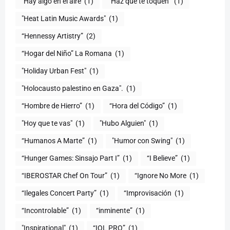
"Hay algo en el aire
(1)
“Haz que te toquen”
(1)
"Heat Latin Music Awards"
(1)
“Hennessy Artistry”
(2)
“Hogar del Niño” La Romana
(1)
(1)
"Holocausto palestino en Gaza".
(1)
“Hombre de Hierro”
(1)
(1)
"Hoy que te vas"
(1)
"Hubo Alguien"
(1)
“Humanos A Marte”
(1)
"Humor con Swing"
(1)
(1)
“I Believe”
(1)
“IBEROSTAR Chef On Tour”
(1)
“Ignore No More
(1)
“Ilegales Concert Party”
(1)
“Improvisación
(1)
“Incontrolable”
(1)
“inminente”
(1)
"Inspirational"
(1)
“IOL PRO”
(1)