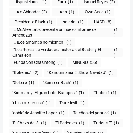
. disposiciones
(1)
. Foro
(1)
. Ismael Reyes
(2)
. Luis Abinader
(2)
. Luna
(1)
. Own Style
(1)
. Presidente Black
(1)
. salarial
(1)
. UASD
(8)
..: McAfee Labs presenta un nuevo Informe de
(1
)
... ¡Los amantes no mienten!
(1)
.“Los Reyes: La verdadera historia del Buster y El
(1
Camaleón
)
.Fundacion Chasintong
(1)
.MINERD
(56)
‘’Bohemio’’
(2)
‘’Kanquimania El Show Navidad’’
(1)
‘‘Soltero
(1)
‘’Summer Bash’’
(1)
‘Birdman’ y ‘El gran hotel Budapest’
(1)
‘Chabelo’
(1)
'chica misteriosa'
(1)
'Daredevil'
(1)
'doble' de Jennifer Lopez
(1)
'Dueños del paraíso'
(1)
'El Chavo del 8'
(1)
'El Periódico'
(1)
‘Furious 7’
(1)