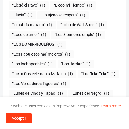
“Llegó el Pavo”
(1)
“Llego mi Tiempo”
(1)
“Lluvia”
(1)
“Lo ajeno se respeta”
(1)
“lo habría matado”
(1)
"Lobo de Wall Street"
(1)
“Loco de amor”
(1)
"Los 3 temores ompló"
(1)
(1)
“Los Fabulosos ma' mejores”
(1)
"Los Inchapeables"
(1)
"Los Jordan"
(1)
“Los niños celebran a Mafalda
(1)
“Los Teke Teke”
(1)
“Los Verdaderos Tigueres”
(1)
"Lunes de Vinos y Tapas"
(1)
"Lunes del Negro"
(1)
“Luz verde”
(1)
“Madres Ejemplares”
(1)
Our website uses cookies to improve your experience.
Learn more
"Magia
(1)
“Mágica Navidad”
(1)
“Mákina”
(1)
(
Accept !
“Manejo de Animales de Laboratorio en
1
)