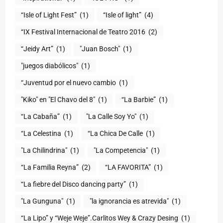
“Isle of Light Fest”
(1)
“Isle of light”
(4)
“IX Festival Internacional de Teatro 2016
(2)
“Jeidy Art”
(1)
"Juan Bosch"
(1)
"juegos diabólicos"
(1)
“Juventud por el nuevo cambio
(1)
"Kiko" en "El Chavo del 8"
(1)
“La Barbie”
(1)
“La Cabaña”
(1)
"La Calle Soy Yo"
(1)
“La Celestina
(1)
“La Chica De Calle
(1)
"La Chilindrina"
(1)
"La Competencia"
(1)
“La Familia Reyna”
(2)
“LA FAVORITA”
(1)
“La fiebre del Disco dancing party”
(1)
(1)
"la ignorancia es atrevida"
(1)
“La Lipo” y “Weje Weje”.Carlitos Wey & Crazy Desing
(1)