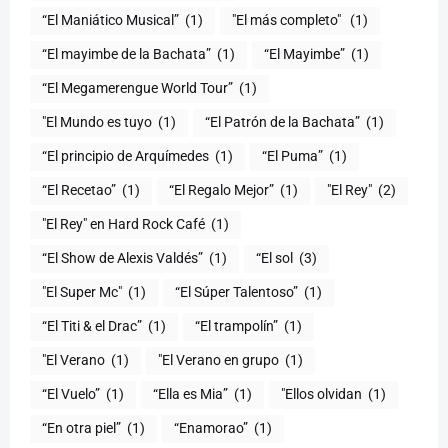
“El Maniático Musical”
(1)
"El más completo" ​
(1)
“El mayimbe de la Bachata”
(1)
“El Mayimbe”
(1)
“El Megamerengue World Tour”
(1)
"El Mundo es tuyo
(1)
“El Patrón de la Bachata”
(1)
“El principio de Arquímedes
(1)
“El Puma”
(1)
“El Recetao”
(1)
“El Regalo Mejor”
(1)
"El Rey"
(2)
"El Rey" en Hard Rock Café
(1)
“El Show de Alexis Valdés”
(1)
“El sol
(3)
"El Super Mc"
(1)
(1)
“El Titi & el Drac”
(1)
“El trampolín”
(1)
"El Verano
(1)
"El Verano en grupo
(1)
(1)
“Ella es Mia”
(1)
"Ellos olvidan
(1)
“En otra piel”
(1)
“Enamorao”
(1)