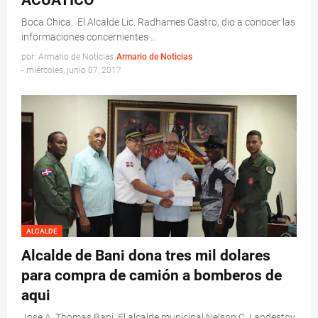
ACUATICO
Boca Chica. El Alcalde Lic. Radhames Castro, dio a conocer las
informaciones concernientes …
por: Armario de Noticias
Armario de Noticias
-
miércoles, junio 07, 2017
ALCALDE
Alcalde de Bani dona tres mil dolares
para compra de camión a bomberos de
aqui
Jose A. Thomas Bani. El alcalde municipal Nelson C. Landestoy