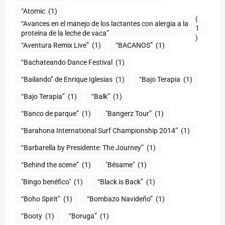
“Atomic
(1)
(
“Avances en el manejo de los lactantes con alergia a la
1
proteína de la leche de vaca”
)
“Aventura Remix Live”
(1)
“BACANOS”
(1)
“Bachateando Dance Festival
(1)
“Bailando” de Enrique Iglesias
(1)
“Bajo Terapia
(1)
“Bajo Terapia”
(1)
“Balk”
(1)
“Banco de parque”
(1)
"Bangerz Tour”
(1)
“Barahona International Surf Championship 2014”
(1)
“Barbarella by Presidente: The Journey”
(1)
“Behind the scene”
(1)
"Bésame"
(1)
"Bingo benéfico"
(1)
“Black is Back”
(1)
“Boho Spirit”
(1)
“Bombazo Navideño”
(1)
“Booty
(1)
“Boruga”
(1)