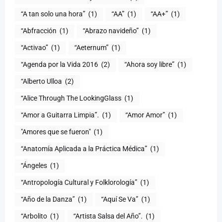
“A tan solo una hora”
(1)
“AA”
(1)
“AA+”
(1)
“Abfracción
(1)
“Abrazo navideño”
(1)
“Activao”
(1)
“Aeternum”
(1)
“Agenda por la Vida 2016
(2)
“Ahora soy libre”
(1)
“Alberto Ulloa
(2)
“Alice Through The LookingGlass
(1)
“Amor a Guitarra Limpia”.
(1)
“Amor Amor”
(1)
"Amores que se fueron"
(1)
“Anatomía Aplicada a la Práctica Médica”
(1)
“Ángeles
(1)
“Antropología Cultural y Folklorología”
(1)
“Año de la Danza”
(1)
“Aquí Se Va”
(1)
“Arbolito
(1)
“Artista Salsa del Año”.
(1)