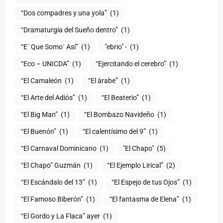
“Dos compadres y una yola”
(1)
“Dramaturgia del Sueño dentro”
(1)
“E´ Que Somo´ Así”
(1)
"ebrio" -
(1)
“Eco – UNICDA”
(1)
“Ejercitando el cerebro”
(1)
“El Camaleón
(1)
“El árabe”
(1)
“El Arte del Adiós”
(1)
“El Beaterio”
(1)
“El Big Man”
(1)
“El Bombazo Navideño
(1)
“El Buenón”
(1)
“El calentísimo del 9”
(1)
“El Carnaval Dominicano
(1)
"El Chapo"
(5)
“El Chapo” Guzmán
(1)
“El Ejemplo Lirical”
(2)
“El Escándalo del 13”
(1)
“El Espejo de tus Ojos”
(1)
“El Famoso Biberón”
(1)
“El fantasma de Elena”
(1)
“El Gordo y La Flaca” ayer
(1)