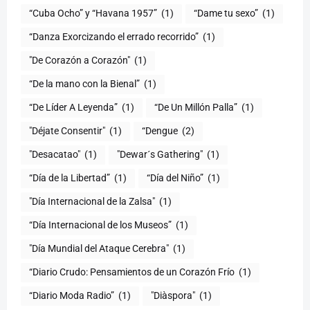
“Cuba Ocho” y “Havana 1957”
(1)
“Dame tu sexo”
(1)
“Danza Exorcizando el errado recorrido”
(1)
"De Corazón a Corazón"
(1)
(1)
“De Líder A Leyenda”
(1)
“De Un Millón Palla”
(1)
"Déjate Consentir"
(1)
“Dengue
(2)
"Desacatao"
(1)
"Dewar´s Gathering"
(1)
(1)
“Día del Niño”
(1)
"Día Internacional de la Zalsa"
(1)
“Día Internacional de los Museos”
(1)
"Día Mundial del Ataque Cerebra"
(1)
“Diario Crudo: Pensamientos de un Corazón Frío
(1)
“Diario Moda Radio”
(1)
(1)