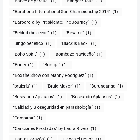
“Banco de parque”
(1)
"Bangerz Tour”
(1)
“Barahona International Surf Championship 2014”
(1)
“Barbarella by Presidente: The Journey”
(1)
“Behind the scene”
(1)
"Bésame"
(1)
"Bingo benéfico"
(1)
“Black is Back”
(1)
“Boho Spirit”
(1)
“Bombazo Navideño”
(1)
“Booty
(1)
“Boruga”
(1)
“Box the Show con Manny Rodríguez”
(1)
"brujería"
(1)
"Brujo Mayor"
(1)
“Burundanga
(1)
"Buscando Aplausos"
(1)
"Buscando Aplausos”
(1)
(1)
"Campana"
(1)
“Canciones Prestadas” by Laura Rivera
(1)
“Canta Corazón”
(1)
“Capea el Dough
(1)