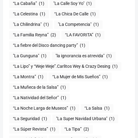
“La Cabaña”
(1)
"La Calle Soy Yo"
(1)
“La Celestina
(1)
“La Chica De Calle
(1)
"La Chilindrina"
(1)
"La Competencia"
(1)
“La Familia Reyna”
(2)
“LA FAVORITA”
(1)
“La fiebre del Disco dancing party”
(1)
(1)
"la ignorancia es atrevida"
(1)
“La Lipo” y “Weje Weje”.Carlitos Wey & Crazy Desing
(1)
“La Montra”
(1)
“La Mujer de Mis Sueños”
(1)
“La Muñeca de la Salsa”
(1)
“La Natividad del Señor”
(1)
“La Noche Larga de Museos”
(1)
“La Salsa
(1)
“La Seguridad
(1)
"La Super Navidad Urbana''
(1)
“La Súper Revista”
(1)
“La Tipa”
(2)