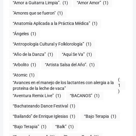
“Amor a Guitarra Limpia”.
(1)
“Amor Amor”
(1)
"Amores que se fueron"
(1)
“Anatomía Aplicada a la Práctica Médica”
(1)
“Ángeles
(1)
“Antropología Cultural y Folklorología”
(1)
“Año de la Danza”
(1)
“Aquí Se Va”
(1)
“Arbolito
(1)
“Artista Salsa del Año”.
(1)
“Atomic
(1)
(
“Avances en el manejo de los lactantes con alergia a la
1
proteína de la leche de vaca”
)
“Aventura Remix Live”
(1)
“BACANOS”
(1)
“Bachateando Dance Festival
(1)
“Bailando” de Enrique Iglesias
(1)
“Bajo Terapia
(1)
“Bajo Terapia”
(1)
“Balk”
(1)