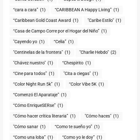
“cara a cara”
(1)
“CARIBBEAN A Happy Living”
(1)
(1)
"Caribe Estilo"
(1)
“Casa de Campo Corre por el Hogar del Niño”
(1)
"Cayendo yo
(1)
(1)
"Centinelas de la frontera"
(1)
"Charlie Hebdo"
(2)
"Chávez nuestro"
(1)
“Chespirito
(1)
“Cine para todos”
(1)
"Cita a ciegas"
(1)
“Color Night Run 5k”
(1)
“Color Vibe 5K
(1)
“Comenzó El Aparataje”
(1)
“Cómo EnriqueSERse”
(1)
(1)
"Cómo haces"
(1)
"Cómo sanar
(1)
“Como te sueño yo”
(1)
“Como una loba”
(1)
“Como yo le doy”
(1)