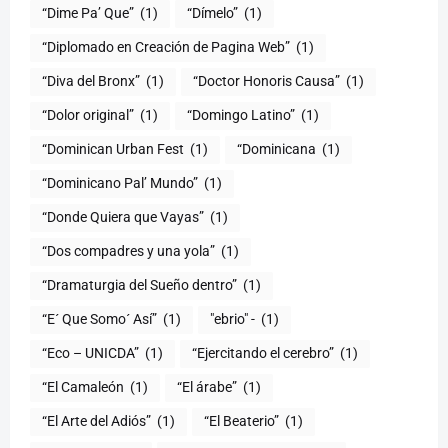
“Dime Pa’ Que”
(1)
“Dímelo”
(1)
“Diplomado en Creación de Pagina Web”
(1)
“Diva del Bronx”
(1)
“Doctor Honoris Causa”
(1)
“Dolor original”
(1)
“Domingo Latino”
(1)
“Dominican Urban Fest
(1)
“Dominicana
(1)
“Dominicano Pal’ Mundo”
(1)
“Donde Quiera que Vayas”
(1)
“Dos compadres y una yola”
(1)
“Dramaturgia del Sueño dentro”
(1)
“E´ Que Somo´ Así”
(1)
"ebrio" -
(1)
“Eco – UNICDA”
(1)
“Ejercitando el cerebro”
(1)
“El Camaleón
(1)
“El árabe”
(1)
“El Arte del Adiós”
(1)
“El Beaterio”
(1)