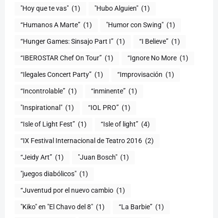
"Hoy que te vas"
(1)
"Hubo Alguien"
(1)
“Humanos A Marte”
(1)
"Humor con Swing"
(1)
(1)
“I Believe”
(1)
“IBEROSTAR Chef On Tour”
(1)
“Ignore No More
(1)
“Ilegales Concert Party”
(1)
“Improvisación
(1)
“Incontrolable”
(1)
“inminente”
(1)
"Inspirational"
(1)
“IOL PRO”
(1)
“Isle of Light Fest”
(1)
“Isle of light”
(4)
“IX Festival Internacional de Teatro 2016
(2)
“Jeidy Art”
(1)
"Juan Bosch"
(1)
"juegos diabólicos"
(1)
“Juventud por el nuevo cambio
(1)
"Kiko" en "El Chavo del 8"
(1)
“La Barbie”
(1)