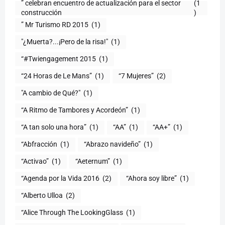
” celebran encuentro de actualización para el sector
(1
construcción
)
” Mr Turismo RD 2015
(1)
"¿Muerta?...¡Pero de la risa!"
(1)
“#Twiengagement 2015
(1)
“24 Horas de Le Mans”
(1)
“7 Mujeres”
(2)
(1)
“A Ritmo de Tambores y Acordeón”
(1)
“A tan solo una hora”
(1)
“AA”
(1)
“AA+”
(1)
“Abfracción
(1)
“Abrazo navideño”
(1)
“Activao”
(1)
“Aeternum”
(1)
“Agenda por la Vida 2016
(2)
“Ahora soy libre”
(1)
“Alberto Ulloa
(2)
“Alice Through The LookingGlass
(1)