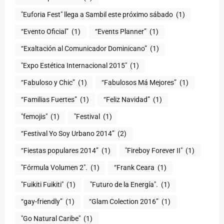
"Euforia Fest" llega a Sambil este próximo sábado
(1)
“Evento Oficial”
(1)
“Events Planner”
(1)
“Exaltación al Comunicador Dominicano”
(1)
"Expo Estética Internacional 2015"
(1)
“Fabuloso y Chic”
(1)
“Fabulosos Má Mejores”
(1)
“Familias Fuertes”
(1)
“Feliz Navidad”
(1)
"femojis"
(1)
"Festival
(1)
“Festival Yo Soy Urbano 2014”
(2)
“Fiestas populares 2014”
(1)
"Fireboy Forever II"
(1)
"Fórmula Volumen 2".
(1)
“Frank Ceara
(1)
"Fuikiti Fuikiti"
(1)
"Futuro de la Energía".
(1)
“gay-friendly”
(1)
“Glam Colection 2016”
(1)
"Go Natural Caribe"
(1)