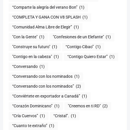
“Comparte la alegría del verano Bon”
(1)
“COMPLETA Y GANA CON V8 SPLASH
(1)
“Comunidad Alma Libre de Elegir”
(1)
"Con la Gente"
(1)
"Confesiones de un Elefante"
(1)
"Construye su futuro"
(1)
“Contigo Cibao”
(1)
"Contigo en la cabeza"
(1)
“Contigo Quiero Estar”
(1)
“Conversando
(1)
“Conversando con los nominados
(1)
“Conversando con los nominados”
(2)
“Conviértete en exportador a Canadá”
(1)
“Corazón Dominicano”
(1)
"Creemos en ti RD"
(2)
“Cría Cuervos”
(1)
“Cristal”.
(1)
“Cuanto te extraño”
(1)