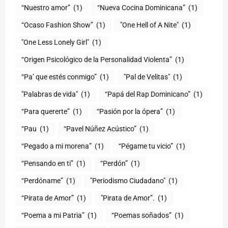
“Nuestro amor”
(1)
“Nueva Cocina Dominicana”
(1)
“Ocaso Fashion Show”
(1)
"One Hell of A Nite"
(1)
"One Less Lonely Girl"
(1)
“Origen Psicológico de la Personalidad Violenta”
(1)
“Pa’ que estés conmigo”
(1)
"Pal de Velitas"
(1)
"Palabras de vida"
(1)
“Papá del Rap Dominicano”
(1)
“Para quererte”
(1)
“Pasión por la ópera”
(1)
“Pau
(1)
“Pavel Núñez Acústico”
(1)
“Pegado a mi morena”
(1)
“Pégame tu vicio”
(1)
“Pensando en ti”
(1)
“Perdón”
(1)
“Perdóname”
(1)
"Periodismo Ciudadano"
(1)
“Pirata de Amor”
(1)
"Pirata de Amor”.
(1)
“Poema a mi Patria”
(1)
“Poemas soñados”
(1)