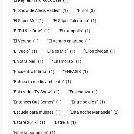
"El Rey" en Hard Rock Café
(1)
“El Show de Alexis Valdés”
(1)
“El sol
(3)
"El Super Mc"
(1)
(1)
“El Titi & el Drac”
(1)
“El trampolín”
(1)
"El Verano
(1)
"El Verano en grupo
(1)
(1)
“Ella es Mia”
(1)
"Ellos olvidan
(1)
“En otra piel”
(1)
“Enamorao”
(1)
“Encuentro Intimo”
(1)
“ENFASIS
(1)
“Enfoca tu medio ambiente”
(1)
“Enlazados TV Show”
(1)
“Enseñanza
(1)
"Entonces Qué Somos"
(1)
“Entre boleros”
(1)
“Escuela para mujeres
(1)
"Esta noche Mariasela"
(2)
“Estaré 2017”
(1)
"Estrella
(1)
"Estrella por un día"
(1)