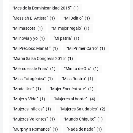
“Mes de la Dominicanidad 2015”
(1)
"Messiah El Artista"
(1)
“Mi Delirio”
(1)
“Mi mascota
(1)
“Mi mejor regalo”
(1)
“Mi novia y yo
(1)
"Mi patria"
(1)
“Mi Precioso Manatí”
(1)
“Mi Primer Carro”
(1)
"Miami Salsa Congress 2015"
(1)
“Miércoles de Frías”
(1)
“Minita de Oro”
(1)
“Miss Fotogénica”
(1)
“Miss Rostro”
(1)
“Moda Use”
(1)
“Mujer Encuéntrate”
(1)
(1)
“Mujeres al borde”.
(4)
“Mujeres Infieles”
(1)
“Mujeres Saludables”
(2)
“Mujeres Valientes”
(1)
“Mundo Chiquito”
(1)
"Murphy`s Romance"
(1)
"Nada de nada"
(1)