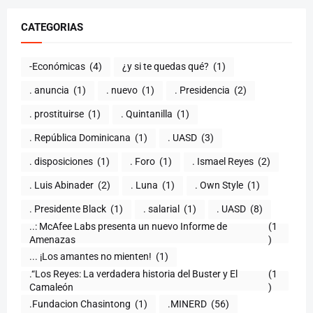
CATEGORIAS
-Económicas
(4)
¿y si te quedas qué?
(1)
. anuncia
(1)
. nuevo
(1)
. Presidencia
(2)
. prostituirse
(1)
. Quintanilla
(1)
. República Dominicana
(1)
. UASD
(3)
. disposiciones
(1)
. Foro
(1)
. Ismael Reyes
(2)
. Luis Abinader
(2)
. Luna
(1)
. Own Style
(1)
. Presidente Black
(1)
. salarial
(1)
. UASD
(8)
..: McAfee Labs presenta un nuevo Informe de
(1
)
... ¡Los amantes no mienten!
(1)
.“Los Reyes: La verdadera historia del Buster y El
(1
Camaleón
)
.Fundacion Chasintong
(1)
.MINERD
(56)