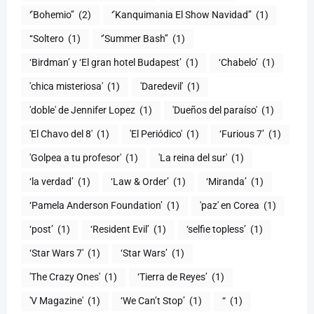
‘’Bohemio’’
(2)
‘’Kanquimania El Show Navidad’’
(1)
‘‘Soltero
(1)
‘’Summer Bash’’
(1)
‘Birdman’ y ‘El gran hotel Budapest’
(1)
‘Chabelo’
(1)
'chica misteriosa'
(1)
'Daredevil'
(1)
'doble' de Jennifer Lopez
(1)
'Dueños del paraíso'
(1)
'El Chavo del 8'
(1)
'El Periódico'
(1)
‘Furious 7’
(1)
'Golpea a tu profesor'
(1)
'La reina del sur'
(1)
‘la verdad’
(1)
‘Law & Order’
(1)
‘Miranda’
(1)
‘Pamela Anderson Foundation’
(1)
'paz' en Corea
(1)
‘post’
(1)
‘Resident Evil’
(1)
‘selfie topless’
(1)
‘Star Wars 7′
(1)
‘Star Wars’
(1)
'The Crazy Ones'
(1)
‘Tierra de Reyes’
(1)
'V Magazine'
(1)
‘We Can’t Stop’
(1)
“
(1)