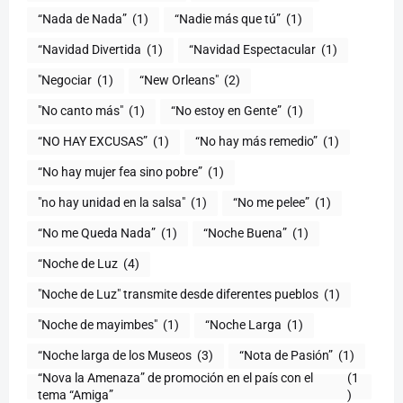
“Nada de Nada”
(1)
“Nadie más que tú”
(1)
“Navidad Divertida
(1)
“Navidad Espectacular
(1)
"Negociar
(1)
“New Orleans"
(2)
"No canto más"
(1)
“No estoy en Gente”
(1)
“NO HAY EXCUSAS”
(1)
“No hay más remedio”
(1)
“No hay mujer fea sino pobre”
(1)
"no hay unidad en la salsa"
(1)
(1)
“No me Queda Nada”
(1)
“Noche Buena”
(1)
“Noche de Luz
(4)
"Noche de Luz" transmite desde diferentes pueblos
(1)
(1)
“Noche Larga
(1)
“Noche larga de los Museos
(3)
(1)
“Nova la Amenaza” de promoción en el país con el
(1
tema “Amiga”
)