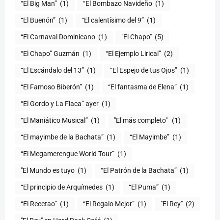
“El Big Man”
(1)
“El Bombazo Navideño
(1)
“El Buenón”
(1)
“El calentísimo del 9”
(1)
“El Carnaval Dominicano
(1)
"El Chapo"
(5)
“El Chapo” Guzmán
(1)
“El Ejemplo Lirical”
(2)
“El Escándalo del 13”
(1)
“El Espejo de tus Ojos”
(1)
“El Famoso Biberón”
(1)
“El fantasma de Elena”
(1)
“El Gordo y La Flaca” ayer
(1)
“El Maniático Musical”
(1)
"El más completo" ​
(1)
“El mayimbe de la Bachata”
(1)
“El Mayimbe”
(1)
“El Megamerengue World Tour”
(1)
"El Mundo es tuyo
(1)
“El Patrón de la Bachata”
(1)
“El principio de Arquímedes
(1)
“El Puma”
(1)
“El Recetao”
(1)
“El Regalo Mejor”
(1)
"El Rey"
(2)