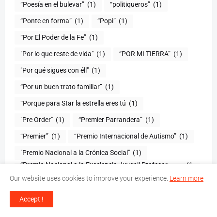
“Poesía en el bulevar”
(1)
“politiqueros”
(1)
“Ponte en forma”
(1)
“Popi”
(1)
“Por El Poder de la Fe”
(1)
"Por lo que reste de vida"
(1)
“POR MI TIERRA”
(1)
"Por qué sigues con éll"
(1)
“Por un buen trato familiar”
(1)
“Porque para Star la estrella eres tú
(1)
(1)
“Premier Parrandera”
(1)
“Premier”
(1)
“Premio Internacional de Autismo”
(1)
"Premio Nacional a la Crónica Social"
(1)
“Premio Nacional a la Excelencia Juvenil Profesor
(1
Juan Bosch”
)
Our website uses cookies to improve your experience.
Learn more
“Premios Eladia de Cuello”
(1)
"Presente y futuro de los arrecifes coralinos del Caribe:
(1
Accept !
1970-2012"
)