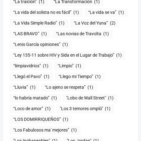
“La traición”
(1)
“La Transformación
(1)
“La vida del solista no es fácil”
(1)
“La vida se va”
(1)
“La Vida Simple Radio”
(1)
“La Voz del Yuna”
(2)
“LAS BRAVO”
(1)
“Las novias de Travolta
(1)
“Lenis García opiniones”
(1)
“Ley 135-11 sobre HIV y Sida en el Lugar de Trabajo”
(1)
“limpiavidrios”
(1)
“Limpio”
(1)
“Llegó el Pavo”
(1)
“Llego mi Tiempo”
(1)
“Lluvia”
(1)
“Lo ajeno se respeta”
(1)
“lo habría matado”
(1)
"Lobo de Wall Street"
(1)
“Loco de amor”
(1)
"Los 3 temores ompló"
(1)
(1)
“Los Fabulosos ma' mejores”
(1)
"Los Inchapeables"
(1)
"Los Jordan"
(1)