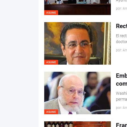
Ayunt
por: Ar
ASUME
Rec
El rec
doctor
por: Ar
ASUME
Emb
com
Washin
perma
por: Ar
ASUME
Fra