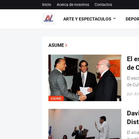
Inicio
Acerca de nosotros
Contactos
ARTE Y ESPECTACULOS
DEPO
ASUME
El e
de C
El esc
de Cul
por: Ar
ASUME
Dav
Dist
El alc