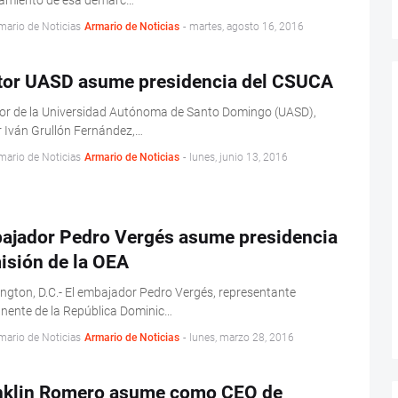
amiento de esa demarc…
mario de Noticias
Armario de Noticias
-
martes, agosto 16, 2016
tor UASD asume presidencia del CSUCA
tor de la Universidad Autónoma de Santo Domingo (UASD),
 Iván Grullón Fernández,…
mario de Noticias
Armario de Noticias
-
lunes, junio 13, 2016
ajador Pedro Vergés asume presidencia
isión de la OEA
gton, D.C.- El embajador Pedro Vergés, representante
nente de la República Dominic…
mario de Noticias
Armario de Noticias
-
lunes, marzo 28, 2016
nklin Romero asume como CEO de