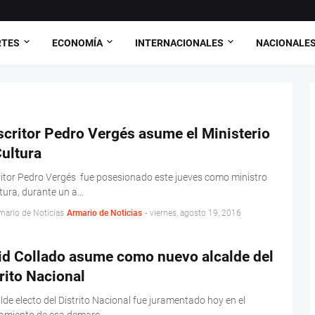
RTES
ECONOMÍA
INTERNACIONALES
NACIONALE
scritor Pedro Vergés asume el Ministerio
ultura
ritor Pedro Vergés fue posesionado este jueves como ministro
tura, durante un a…
mario de Noticias
Armario de Noticias
-
viernes, agosto 19, 2016
id Collado asume como nuevo alcalde del
rito Nacional
alde electo del Distrito Nacional fue juramentado hoy en el