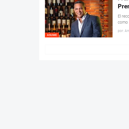
El rec
como 
por: Ar
ASUME