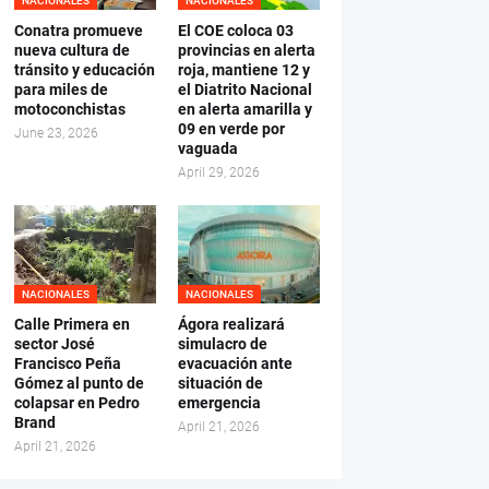
NACIONALES
NACIONALES
Conatra promueve
El COE coloca 03
nueva cultura de
provincias en alerta
tránsito y educación
roja, mantiene 12 y
para miles de
el Diatrito Nacional
motoconchistas
en alerta amarilla y
09 en verde por
June 23, 2026
vaguada
April 29, 2026
NACIONALES
NACIONALES
Calle Primera en
Ágora realizará
sector José
simulacro de
Francisco Peña
evacuación ante
Gómez al punto de
situación de
colapsar en Pedro
emergencia
Brand
April 21, 2026
April 21, 2026