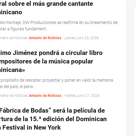
ral sobre el más grande cantante
inicano
te montaje, DW Producciones se reafirma en su lineamiento de
ntar a figuras fundament…
mario de Noticias
Armario de Noticias
-
jueves, julio 23, 2026
imo Jiménez pondrá a circular libro
mpositores de la música popular
inicana»
 propósito de rescatar, proyectar y poner en valor la memoria
l del país, el perio…
mario de Noticias
Armario de Noticias
-
martes, julio 21, 2026
Fábrica de Bodas” será la película de
tura de la 15.ª edición del Dominican
 Festival in New York