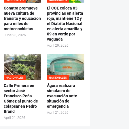
NACIONALES
NACIONALES
Conatra promueve
El COE coloca 03
nueva cultura de
provincias en alerta
tránsito y educación
roja, mantiene 12 y
para miles de
el Diatrito Nacional
motoconchistas
en alerta amarilla y
09 en verde por
June 23, 2026
vaguada
April 29, 2026
NACIONALES
NACIONALES
Calle Primera en
Ágora realizará
sector José
simulacro de
Francisco Peña
evacuación ante
Gómez al punto de
situación de
colapsar en Pedro
emergencia
Brand
April 21, 2026
April 21, 2026