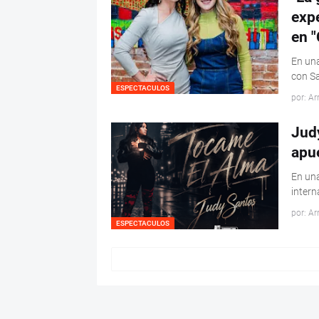
expe
en "
En una
con Sa
ESPECTACULOS
por: Ar
Jud
apue
En una
intern
por: Ar
ESPECTACULOS