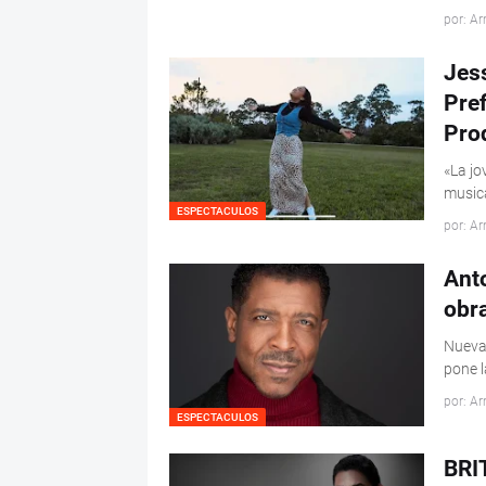
por: Ar
Jess
Pref
Pro
«La jo
music
ESPECTACULOS
por: Ar
Ant
obr
Nueva 
pone l
por: Ar
ESPECTACULOS
BRIT