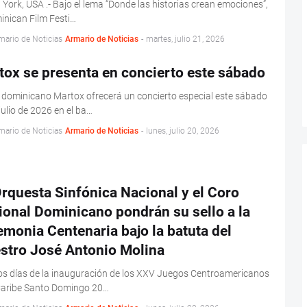
York, USA .- Bajo el lema “Donde las historias crean emociones”,
inican Film Festi…
mario de Noticias
Armario de Noticias
-
martes, julio 21, 2026
tox se presenta en concierto este sábado
 dominicano Martox ofrecerá un concierto especial este sábado
julio de 2026 en el ba…
mario de Noticias
Armario de Noticias
-
lunes, julio 20, 2026
rquesta Sinfónica Nacional y el Coro
onal Dominicano pondrán su sello a la
monia Centenaria bajo la batuta del
stro José Antonio Molina
s días de la inauguración de los XXV Juegos Centroamericanos
 Caribe Santo Domingo 20…