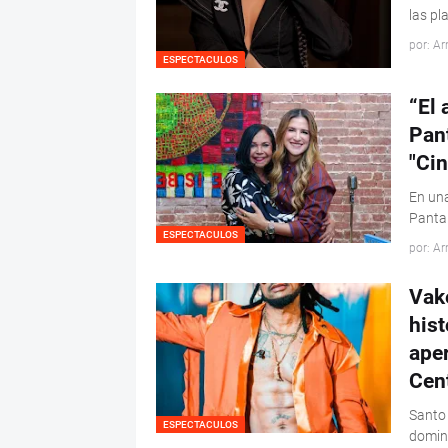
las pl
por: Ar
ESPECTACULOS
“El 
Pant
"Cin
En una
Pantal
ESPECTACULOS
por: Ar
Vak
hist
ape
Cen
Santo 
ESPECTACULOS
domin