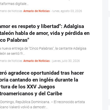
ataformas digitale…
mario de Noticias
Armario de Noticias
-
lunes, agosto 03, 2026
amor es respeto y libertad": Adalgisa
aleón habla de amor, vida y pérdida en
co Palabras"
 nueva entrega de "Cinco Palabras", la cantante Adalgisa
eón se sentó fr…
mario de Noticias
Armario de Noticias
-
jueves, julio 30, 2026
eró agradece oportunidad tras hacer
oria cantando en inglés durante la
rtura de los XXV Juegos
troamericanos y del Caribe
Domingo, República Dominicana. – El reconocido artista
icano Vakeró volvió a demostr…