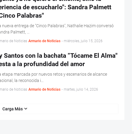
riencia de escucharlo": Sandra Palmett
Cinco Palabras"
 nueva entrega de "Cinco Palabras", Nathalie Hazim conversó
ndra Palmett, …
mario de Noticias
Armario de Noticias
-
miércoles, julio 15, 2026
y Santos con la bachata “Tócame El Alma"
sta a la profundidad del amor
 etapa marcada por nuevos retos y escenarios de alcance
acional, la reconocida i…
mario de Noticias
Armario de Noticias
-
martes, julio 14, 2026
Carga Más