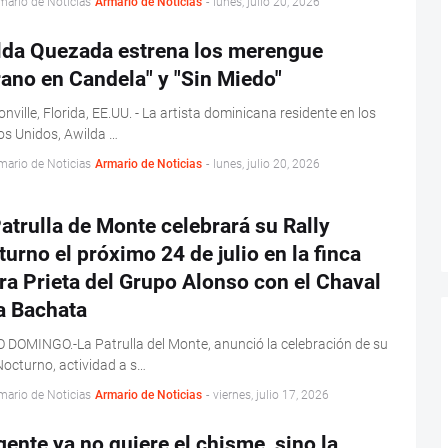
mario de Noticias
Armario de Noticias
-
lunes, julio 20, 2026
lda Quezada estrena los merengue
ano en Candela" y "Sin Miedo"
nville, Florida, EE.UU. - La artista dominicana residente en los
s Unidos, Awilda …
mario de Noticias
Armario de Noticias
-
lunes, julio 20, 2026
atrulla de Monte celebrará su Rally
urno el próximo 24 de julio en la finca
ra Prieta del Grupo Alonso con el Chaval
a Bachata
DOMINGO.-La Patrulla del Monte, anunció la celebración de su
Nocturno, actividad a s…
mario de Noticias
Armario de Noticias
-
viernes, julio 17, 2026
gente ya no quiere el chisme, sino la