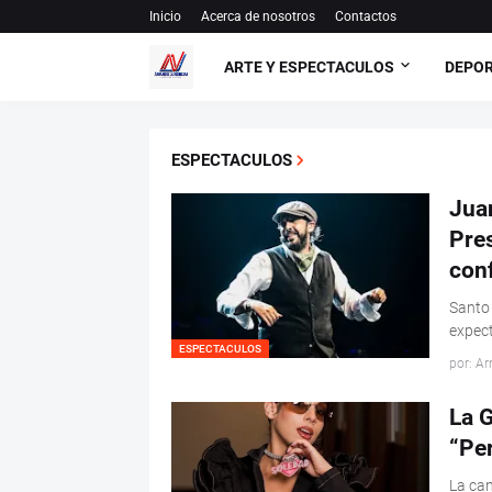
Inicio
Acerca de nosotros
Contactos
ARTE Y ESPECTACULOS
DEPO
ESPECTACULOS
Juan
Pres
con
Santo 
expect
ESPECTACULOS
por: Ar
La G
“Per
La can