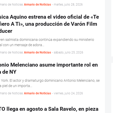
mario de Noticias
Armario de Noticias
-
martes, julio 28, 2026
ica Aquino estrena el video oficial de «Te
iero A Ti», una producción de Varón Film
ducer
ven salmista dominicana continúa expandiendo su ministerio
al con un mensaje de adora…
mario de Noticias
Armario de Noticias
-
sábado, julio 25, 2026
onio Melenciano asume importante rol en
a de NY
York. El actor y dramaturgo dominicano Antonio Melenciano, se
a piel de un importa…
mario de Noticias
Armario de Noticias
-
viernes, julio 24, 2026
O llega en agosto a Sala Ravelo, en pieza