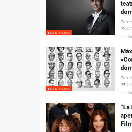
teat
dom
Con es
prese
ESPECTACULOS
por: Ar
Máx
«Co
dom
Con el
musica
ESPECTACULOS
por: Ar
“La 
aper
Film