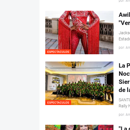
por: Ar
Awi
"Ver
Jackso
Estado
por: Ar
ESPECTACULOS
La P
Noct
Sier
de l
SANTO 
ESPECTACULOS
Rally 
por: Ar
"La 