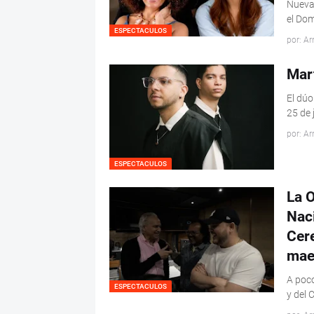
Nueva 
el Dom
ESPECTACULOS
por: Ar
Mar
El dúo
25 de 
por: Ar
ESPECTACULOS
La O
Naci
Cere
mae
A poco
ESPECTACULOS
y del