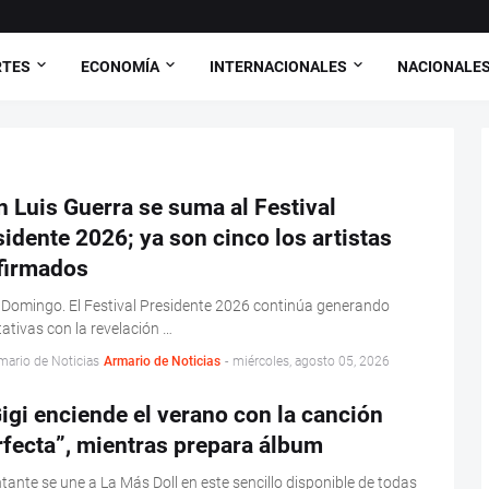
RTES
ECONOMÍA
INTERNACIONALES
NACIONALE
 Luis Guerra se suma al Festival
idente 2026; ya son cinco los artistas
firmados
Domingo. El Festival Presidente 2026 continúa generando
ativas con la revelación …
mario de Noticias
Armario de Noticias
-
miércoles, agosto 05, 2026
igi enciende el verano con la canción
fecta”, mientras prepara álbum
tante se une a La Más Doll en este sencillo disponible de todas