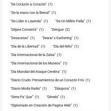
"De Corazón a Corazón"
(1)
(1)
“De Líder A Leyenda”
(1)
“De Un Millón Palla”
(1)
"Déjate Consentir"
(1)
“Dengue
(2)
"Desacatao"
(1)
"Dewar´s Gathering"
(1)
(1)
“Día del Niño”
(1)
"Día Internacional de la Zalsa"
(1)
“Día Internacional de los Museos”
(1)
"Día Mundial del Ataque Cerebra"
(1)
“Diario Crudo: Pensamientos de un Corazón Frío
(1)
“Diario Moda Radio”
(1)
(1)
“Dime Pa’ Que”
(1)
“Dímelo”
(1)
“Diplomado en Creación de Pagina Web”
(1)