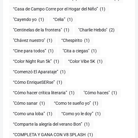
“Casa de Campo Corre por el Hogar del Niño”
(1)
"Cayendo yo
(1)
(1)
"Centinelas de la frontera"
(1)
"Charlie Hebdo"
(2)
"Chávez nuestro"
(1)
“Chespirito
(1)
“Cine para todos”
(1)
"Cita a ciegas"
(1)
“Color Night Run 5k”
(1)
“Color Vibe 5K
(1)
“Comenzó El Aparataje”
(1)
“Cómo EnriqueSERse”
(1)
(1)
"Cómo haces"
(1)
"Cómo sanar
(1)
“Como te sueño yo”
(1)
“Como una loba”
(1)
“Como yo le doy”
(1)
“Comparte la alegría del verano Bon”
(1)
“COMPLETA Y GANA CON V8 SPLASH
(1)