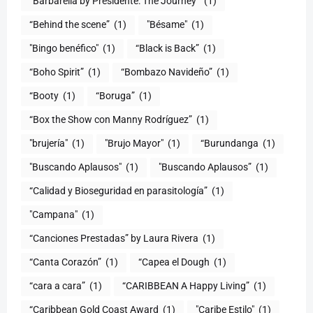
“Barbarella by Presidente: The Journey”
(1)
“Behind the scene”
(1)
"Bésame"
(1)
"Bingo benéfico"
(1)
“Black is Back”
(1)
“Boho Spirit”
(1)
“Bombazo Navideño”
(1)
“Booty
(1)
“Boruga”
(1)
“Box the Show con Manny Rodríguez”
(1)
"brujería"
(1)
"Brujo Mayor"
(1)
“Burundanga
(1)
"Buscando Aplausos"
(1)
"Buscando Aplausos”
(1)
(1)
"Campana"
(1)
“Canciones Prestadas” by Laura Rivera
(1)
“Canta Corazón”
(1)
“Capea el Dough
(1)
“cara a cara”
(1)
“CARIBBEAN A Happy Living”
(1)
(1)
"Caribe Estilo"
(1)