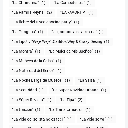
"La Chilindrina"
(1)
"La Competencia"
(1)
“La Familia Reyna”
(2)
“LA FAVORITA”
(1)
“La fiebre del Disco dancing party”
(1)
(1)
"la ignorancia es atrevida"
(1)
“La Lipo” y “Weje Weje”.Carlitos Wey & Crazy Desing
(1)
“La Montra”
(1)
“La Mujer de Mis Sueños”
(1)
“La Muñeca de la Salsa”
(1)
“La Natividad del Señor”
(1)
“La Noche Larga de Museos”
(1)
“La Salsa
(1)
“La Seguridad
(1)
"La Super Navidad Urbana''
(1)
“La Súper Revista”
(1)
“La Tipa”
(2)
“La traición”
(1)
“La Transformación
(1)
“La vida del solista no es fácil”
(1)
“La vida se va”
(1)