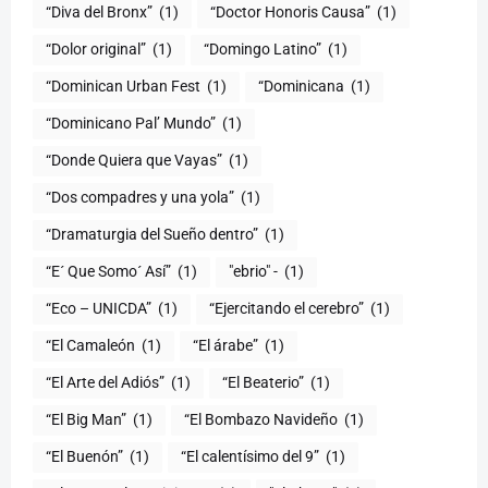
“Diva del Bronx”
(1)
“Doctor Honoris Causa”
(1)
“Dolor original”
(1)
“Domingo Latino”
(1)
“Dominican Urban Fest
(1)
“Dominicana
(1)
“Dominicano Pal’ Mundo”
(1)
“Donde Quiera que Vayas”
(1)
“Dos compadres y una yola”
(1)
“Dramaturgia del Sueño dentro”
(1)
“E´ Que Somo´ Así”
(1)
"ebrio" -
(1)
“Eco – UNICDA”
(1)
“Ejercitando el cerebro”
(1)
“El Camaleón
(1)
“El árabe”
(1)
“El Arte del Adiós”
(1)
“El Beaterio”
(1)
“El Big Man”
(1)
“El Bombazo Navideño
(1)
“El Buenón”
(1)
“El calentísimo del 9”
(1)