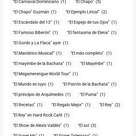
“El Carnaval Dominicano
(1)
"El Chapo"
(5)
“El Chapo” Guzmán
(1)
“El Ejemplo Lirical”
(2)
“El Escándalo del 13”
(1)
“El Espejo de tus Ojos”
(1)
“El Famoso Biberón”
(1)
“El fantasma de Elena”
(1)
“El Gordo y La Flaca” ayer
(1)
“El Maniático Musical”
(1)
"El más completo" ​
(1)
“El mayimbe de la Bachata”
(1)
“El Mayimbe”
(1)
“El Megamerengue World Tour”
(1)
"El Mundo es tuyo
(1)
“El Patrón de la Bachata”
(1)
“El principio de Arquímedes
(1)
“El Puma”
(1)
“El Recetao”
(1)
“El Regalo Mejor”
(1)
"El Rey"
(2)
"El Rey" en Hard Rock Café
(1)
“El Show de Alexis Valdés”
(1)
“El sol
(3)
"El Super Mc"
(1)
(1)