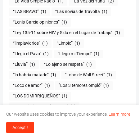
“La Vida Simple Radio”
(1)
“La Voz del Yuna”
(2)
“LAS BRAVO”
(1)
“Las novias de Travolta
(1)
“Lenis García opiniones”
(1)
“Ley 135-11 sobre HIV y Sida en el Lugar de Trabajo”
(1)
“limpiavidrios”
(1)
“Limpio”
(1)
“Llegó el Pavo”
(1)
“Llego mi Tiempo”
(1)
“Lluvia”
(1)
“Lo ajeno se respeta”
(1)
“lo habría matado”
(1)
"Lobo de Wall Street"
(1)
“Loco de amor”
(1)
"Los 3 temores ompló"
(1)
(1)
“Los Fabulosos ma' mejores”
(1)
Our website uses cookies to improve your experience.
Learn more
"Los Inchapeables"
(1)
"Los Jordan"
(1)
Accept !
“Los niños celebran a Mafalda
(1)
“Los Teke Teke”
(1)
“Los Verdaderos Tigueres”
(1)