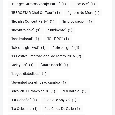
(1)
“I Believe”
(1)
“IBEROSTAR Chef On Tour”
(1)
“Ignore No More
(1)
“Ilegales Concert Party”
(1)
“Improvisación
(1)
“Incontrolable”
(1)
“inminente”
(1)
"Inspirational"
(1)
“IOL PRO”
(1)
“Isle of Light Fest”
(1)
“Isle of light”
(4)
“IX Festival Internacional de Teatro 2016
(2)
“Jeidy Art”
(1)
"Juan Bosch"
(1)
"juegos diabólicos"
(1)
“Juventud por el nuevo cambio
(1)
"Kiko" en "El Chavo del 8"
(1)
“La Barbie”
(1)
“La Cabaña”
(1)
"La Calle Soy Yo"
(1)
“La Celestina
(1)
“La Chica De Calle
(1)