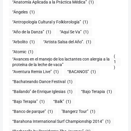
“Anatomía Aplicada a la Práctica Médica”
(1)
“Ángeles
(1)
“Antropología Cultural y Folklorología”
(1)
“Año de la Danza”
(1)
“Aquí Se Va”
(1)
“Arbolito
(1)
“Artista Salsa del Año”.
(1)
“Atomic
(1)
(
“Avances en el manejo de los lactantes con alergia a la
1
proteína de la leche de vaca”
)
“Aventura Remix Live”
(1)
“BACANOS”
(1)
“Bachateando Dance Festival
(1)
“Bailando” de Enrique Iglesias
(1)
“Bajo Terapia
(1)
“Bajo Terapia”
(1)
“Balk”
(1)
“Banco de parque”
(1)
"Bangerz Tour”
(1)
“Barahona International Surf Championship 2014”
(1)