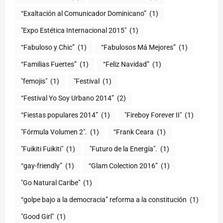
“Exaltación al Comunicador Dominicano”
(1)
"Expo Estética Internacional 2015"
(1)
“Fabuloso y Chic”
(1)
“Fabulosos Má Mejores”
(1)
“Familias Fuertes”
(1)
“Feliz Navidad”
(1)
"femojis"
(1)
"Festival
(1)
“Festival Yo Soy Urbano 2014”
(2)
“Fiestas populares 2014”
(1)
"Fireboy Forever II"
(1)
"Fórmula Volumen 2".
(1)
“Frank Ceara
(1)
"Fuikiti Fuikiti"
(1)
"Futuro de la Energía".
(1)
“gay-friendly”
(1)
“Glam Colection 2016”
(1)
"Go Natural Caribe"
(1)
“golpe bajo a la democracia” reforma a la constitución
(1)
"Good Girl"
(1)