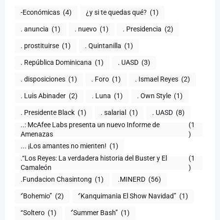
-Económicas
(4)
¿y si te quedas qué?
(1)
. anuncia
(1)
. nuevo
(1)
. Presidencia
(2)
. prostituirse
(1)
. Quintanilla
(1)
. República Dominicana
(1)
. UASD
(3)
. disposiciones
(1)
. Foro
(1)
. Ismael Reyes
(2)
. Luis Abinader
(2)
. Luna
(1)
. Own Style
(1)
. Presidente Black
(1)
. salarial
(1)
. UASD
(8)
..: McAfee Labs presenta un nuevo Informe de
(1
)
... ¡Los amantes no mienten!
(1)
.“Los Reyes: La verdadera historia del Buster y El
(1
Camaleón
)
.Fundacion Chasintong
(1)
.MINERD
(56)
‘’Bohemio’’
(2)
‘’Kanquimania El Show Navidad’’
(1)
‘‘Soltero
(1)
‘’Summer Bash’’
(1)