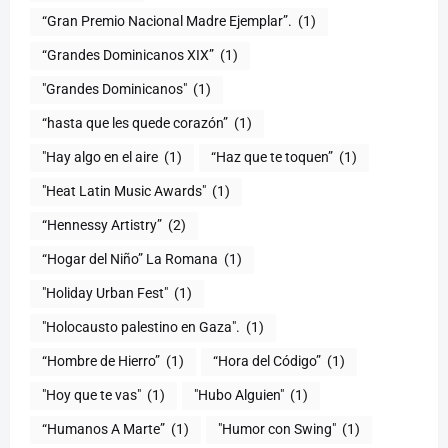
“Gran Premio Nacional Madre Ejemplar”.
(1)
“Grandes Dominicanos XIX”
(1)
"Grandes Dominicanos"
(1)
(1)
"Hay algo en el aire
(1)
“Haz que te toquen”
(1)
"Heat Latin Music Awards"
(1)
“Hennessy Artistry”
(2)
“Hogar del Niño” La Romana
(1)
(1)
"Holocausto palestino en Gaza".
(1)
“Hombre de Hierro”
(1)
(1)
"Hoy que te vas"
(1)
"Hubo Alguien"
(1)
“Humanos A Marte”
(1)
"Humor con Swing"
(1)