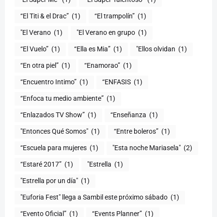
“El Titi & el Drac”
(1)
“El trampolín”
(1)
"El Verano
(1)
"El Verano en grupo
(1)
(1)
“Ella es Mia”
(1)
"Ellos olvidan
(1)
“En otra piel”
(1)
“Enamorao”
(1)
“Encuentro Intimo”
(1)
“ENFASIS
(1)
“Enfoca tu medio ambiente”
(1)
“Enlazados TV Show”
(1)
“Enseñanza
(1)
"Entonces Qué Somos"
(1)
“Entre boleros”
(1)
“Escuela para mujeres
(1)
"Esta noche Mariasela"
(2)
“Estaré 2017”
(1)
"Estrella
(1)
"Estrella por un día"
(1)
"Euforia Fest" llega a Sambil este próximo sábado
(1)
“Evento Oficial”
(1)
“Events Planner”
(1)