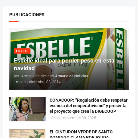
PUBLICACIONES
ESBELLE
Esbelle ideal para perder peso en esta
navidad
por: Armario de Noticias
Armario de Noticias
-
martes, diciembre 02, 2014
CONACOOP: “Regulación debe respetar
esencia del cooperativismo” y presenta
el proyecto que crea la DIGECOOP
sábado, noviembre 08, 2025
EL CINTURON VERDE DE SANTO
DOMINGO CLAMA POR AYUDA