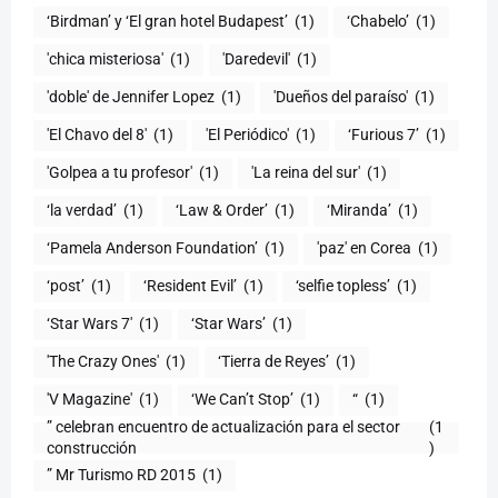
‘Birdman’ y ‘El gran hotel Budapest’
(1)
‘Chabelo’
(1)
'chica misteriosa'
(1)
'Daredevil'
(1)
'doble' de Jennifer Lopez
(1)
'Dueños del paraíso'
(1)
'El Chavo del 8'
(1)
'El Periódico'
(1)
‘Furious 7’
(1)
'Golpea a tu profesor'
(1)
'La reina del sur'
(1)
‘la verdad’
(1)
‘Law & Order’
(1)
‘Miranda’
(1)
‘Pamela Anderson Foundation’
(1)
'paz' en Corea
(1)
‘post’
(1)
‘Resident Evil’
(1)
‘selfie topless’
(1)
‘Star Wars 7′
(1)
‘Star Wars’
(1)
'The Crazy Ones'
(1)
‘Tierra de Reyes’
(1)
'V Magazine'
(1)
‘We Can’t Stop’
(1)
“
(1)
” celebran encuentro de actualización para el sector
(1
construcción
)
” Mr Turismo RD 2015
(1)