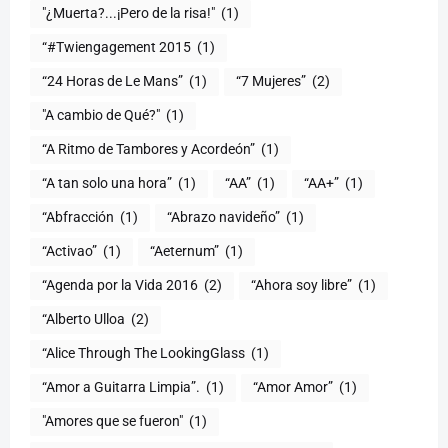
"¿Muerta?...¡Pero de la risa!"
(1)
“#Twiengagement 2015
(1)
“24 Horas de Le Mans”
(1)
“7 Mujeres”
(2)
(1)
“A Ritmo de Tambores y Acordeón”
(1)
“A tan solo una hora”
(1)
“AA”
(1)
“AA+”
(1)
“Abfracción
(1)
“Abrazo navideño”
(1)
“Activao”
(1)
“Aeternum”
(1)
“Agenda por la Vida 2016
(2)
“Ahora soy libre”
(1)
“Alberto Ulloa
(2)
“Alice Through The LookingGlass
(1)
“Amor a Guitarra Limpia”.
(1)
“Amor Amor”
(1)
"Amores que se fueron"
(1)