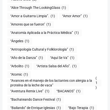
“Alice Through The LookingGlass
(1)
“Amor a Guitarra Limpia”.
(1)
“Amor Amor”
(1)
"Amores que se fueron"
(1)
“Anatomía Aplicada a la Práctica Médica”
(1)
“Ángeles
(1)
“Antropología Cultural y Folklorología”
(1)
“Año de la Danza”
(1)
“Aquí Se Va”
(1)
“Arbolito
(1)
“Artista Salsa del Año”.
(1)
“Atomic
(1)
(
“Avances en el manejo de los lactantes con alergia a la
1
proteína de la leche de vaca”
)
“Aventura Remix Live”
(1)
“BACANOS”
(1)
“Bachateando Dance Festival
(1)
“Bailando” de Enrique Iglesias
(1)
“Bajo Terapia
(1)