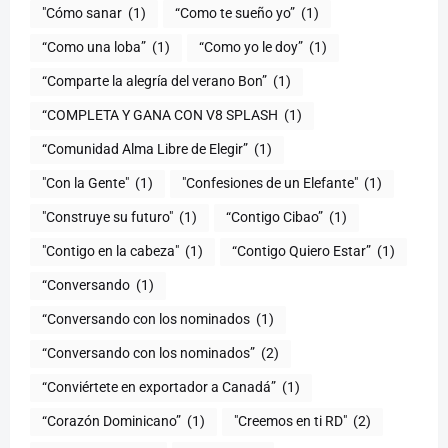
"Cómo sanar
(1)
“Como te sueño yo”
(1)
“Como una loba”
(1)
“Como yo le doy”
(1)
“Comparte la alegría del verano Bon”
(1)
“COMPLETA Y GANA CON V8 SPLASH
(1)
“Comunidad Alma Libre de Elegir”
(1)
"Con la Gente"
(1)
"Confesiones de un Elefante"
(1)
"Construye su futuro"
(1)
“Contigo Cibao”
(1)
"Contigo en la cabeza"
(1)
“Contigo Quiero Estar”
(1)
“Conversando
(1)
“Conversando con los nominados
(1)
“Conversando con los nominados”
(2)
“Conviértete en exportador a Canadá”
(1)
“Corazón Dominicano”
(1)
"Creemos en ti RD"
(2)