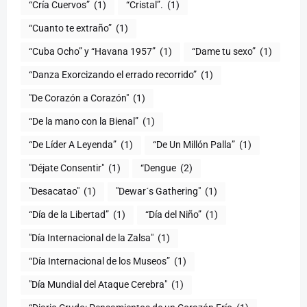
“Cría Cuervos”
(1)
“Cristal”.
(1)
“Cuanto te extraño”
(1)
“Cuba Ocho” y “Havana 1957”
(1)
“Dame tu sexo”
(1)
“Danza Exorcizando el errado recorrido”
(1)
"De Corazón a Corazón"
(1)
(1)
“De Líder A Leyenda”
(1)
“De Un Millón Palla”
(1)
"Déjate Consentir"
(1)
“Dengue
(2)
"Desacatao"
(1)
"Dewar´s Gathering"
(1)
(1)
“Día del Niño”
(1)
"Día Internacional de la Zalsa"
(1)
“Día Internacional de los Museos”
(1)
"Día Mundial del Ataque Cerebra"
(1)