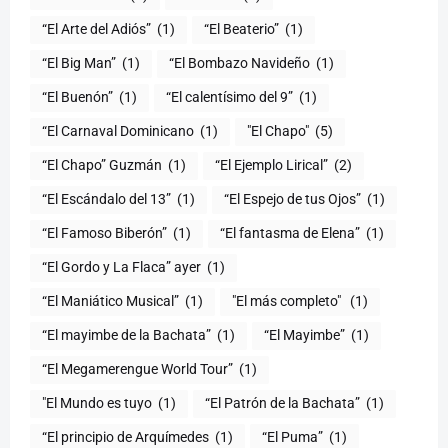
“El Arte del Adiós”
(1)
“El Beaterio”
(1)
“El Big Man”
(1)
“El Bombazo Navideño
(1)
“El Buenón”
(1)
“El calentísimo del 9”
(1)
“El Carnaval Dominicano
(1)
"El Chapo"
(5)
“El Chapo” Guzmán
(1)
“El Ejemplo Lirical”
(2)
“El Escándalo del 13”
(1)
“El Espejo de tus Ojos”
(1)
“El Famoso Biberón”
(1)
“El fantasma de Elena”
(1)
“El Gordo y La Flaca” ayer
(1)
“El Maniático Musical”
(1)
"El más completo" ​
(1)
“El mayimbe de la Bachata”
(1)
“El Mayimbe”
(1)
“El Megamerengue World Tour”
(1)
"El Mundo es tuyo
(1)
“El Patrón de la Bachata”
(1)
“El principio de Arquímedes
(1)
“El Puma”
(1)