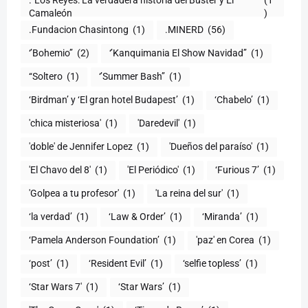
Camaleón
)
.Fundacion Chasintong
(1)
.MINERD
(56)
‘’Bohemio’’
(2)
‘’Kanquimania El Show Navidad’’
(1)
‘‘Soltero
(1)
‘’Summer Bash’’
(1)
‘Birdman’ y ‘El gran hotel Budapest’
(1)
‘Chabelo’
(1)
'chica misteriosa'
(1)
'Daredevil'
(1)
'doble' de Jennifer Lopez
(1)
'Dueños del paraíso'
(1)
'El Chavo del 8'
(1)
'El Periódico'
(1)
‘Furious 7’
(1)
'Golpea a tu profesor'
(1)
'La reina del sur'
(1)
‘la verdad’
(1)
‘Law & Order’
(1)
‘Miranda’
(1)
‘Pamela Anderson Foundation’
(1)
'paz' en Corea
(1)
‘post’
(1)
‘Resident Evil’
(1)
‘selfie topless’
(1)
‘Star Wars 7′
(1)
‘Star Wars’
(1)