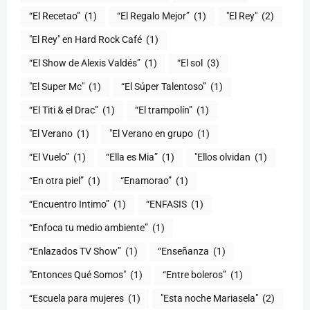
“El Recetao”
(1)
“El Regalo Mejor”
(1)
"El Rey"
(2)
"El Rey" en Hard Rock Café
(1)
“El Show de Alexis Valdés”
(1)
“El sol
(3)
"El Super Mc"
(1)
(1)
“El Titi & el Drac”
(1)
“El trampolín”
(1)
"El Verano
(1)
"El Verano en grupo
(1)
(1)
“Ella es Mia”
(1)
"Ellos olvidan
(1)
“En otra piel”
(1)
“Enamorao”
(1)
“Encuentro Intimo”
(1)
“ENFASIS
(1)
“Enfoca tu medio ambiente”
(1)
“Enlazados TV Show”
(1)
“Enseñanza
(1)
"Entonces Qué Somos"
(1)
“Entre boleros”
(1)
“Escuela para mujeres
(1)
"Esta noche Mariasela"
(2)