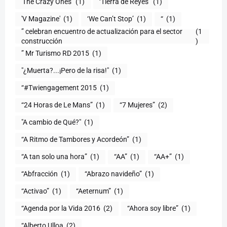
'The Crazy Ones'
(1)
‘Tierra de Reyes’
(1)
'V Magazine'
(1)
‘We Can’t Stop’
(1)
“
(1)
” celebran encuentro de actualización para el sector
(1
construcción
)
” Mr Turismo RD 2015
(1)
"¿Muerta?...¡Pero de la risa!"
(1)
“#Twiengagement 2015
(1)
“24 Horas de Le Mans”
(1)
“7 Mujeres”
(2)
(1)
“A Ritmo de Tambores y Acordeón”
(1)
“A tan solo una hora”
(1)
“AA”
(1)
“AA+”
(1)
“Abfracción
(1)
“Abrazo navideño”
(1)
“Activao”
(1)
“Aeternum”
(1)
“Agenda por la Vida 2016
(2)
“Ahora soy libre”
(1)
“Alberto Ulloa
(2)