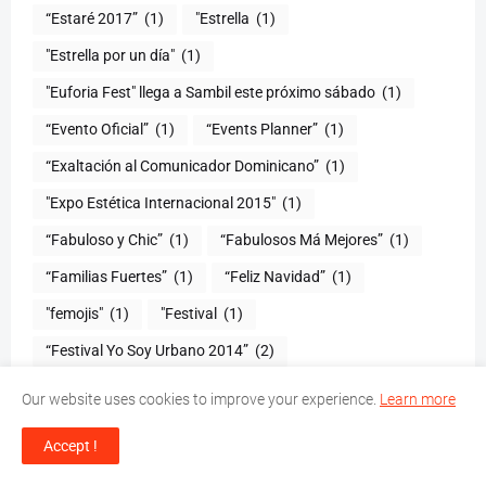
“Estaré 2017”
(1)
"Estrella
(1)
"Estrella por un día"
(1)
"Euforia Fest" llega a Sambil este próximo sábado
(1)
“Evento Oficial”
(1)
“Events Planner”
(1)
“Exaltación al Comunicador Dominicano”
(1)
"Expo Estética Internacional 2015"
(1)
“Fabuloso y Chic”
(1)
“Fabulosos Má Mejores”
(1)
“Familias Fuertes”
(1)
“Feliz Navidad”
(1)
"femojis"
(1)
"Festival
(1)
“Festival Yo Soy Urbano 2014”
(2)
“Fiestas populares 2014”
(1)
"Fireboy Forever II"
(1)
Our website uses cookies to improve your experience.
Learn more
"Fórmula Volumen 2".
(1)
“Frank Ceara
(1)
Accept !
"Fuikiti Fuikiti"
(1)
"Futuro de la Energía".
(1)