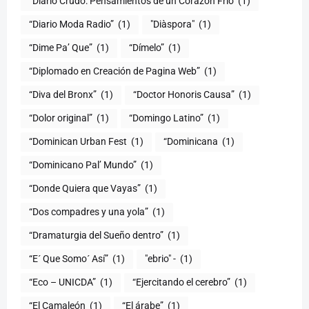
“Diario Crudo: Pensamientos de un Corazón Frío
(1)
“Diario Moda Radio”
(1)
(1)
“Dime Pa’ Que”
(1)
“Dímelo”
(1)
“Diplomado en Creación de Pagina Web”
(1)
“Diva del Bronx”
(1)
“Doctor Honoris Causa”
(1)
“Dolor original”
(1)
“Domingo Latino”
(1)
“Dominican Urban Fest
(1)
“Dominicana
(1)
“Dominicano Pal’ Mundo”
(1)
“Donde Quiera que Vayas”
(1)
“Dos compadres y una yola”
(1)
“Dramaturgia del Sueño dentro”
(1)
“E´ Que Somo´ Así”
(1)
"ebrio" -
(1)
“Eco – UNICDA”
(1)
“Ejercitando el cerebro”
(1)
“El Camaleón
(1)
“El árabe”
(1)