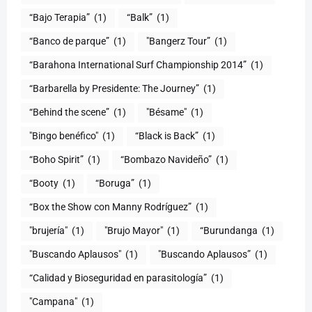
“Bajo Terapia”
(1)
“Balk”
(1)
“Banco de parque”
(1)
"Bangerz Tour”
(1)
“Barahona International Surf Championship 2014”
(1)
“Barbarella by Presidente: The Journey”
(1)
“Behind the scene”
(1)
"Bésame"
(1)
"Bingo benéfico"
(1)
“Black is Back”
(1)
“Boho Spirit”
(1)
“Bombazo Navideño”
(1)
“Booty
(1)
“Boruga”
(1)
“Box the Show con Manny Rodríguez”
(1)
"brujería"
(1)
"Brujo Mayor"
(1)
“Burundanga
(1)
"Buscando Aplausos"
(1)
"Buscando Aplausos”
(1)
(1)
"Campana"
(1)