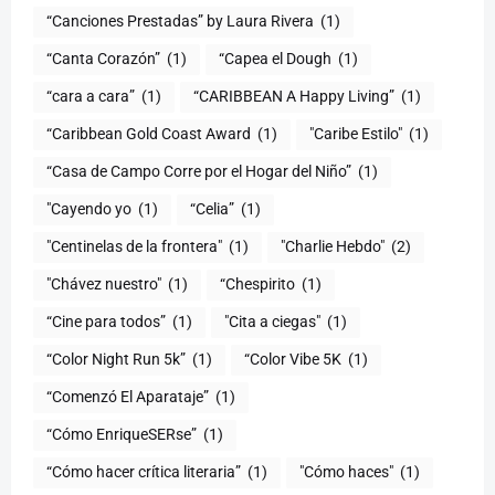
“Canciones Prestadas” by Laura Rivera
(1)
“Canta Corazón”
(1)
“Capea el Dough
(1)
“cara a cara”
(1)
“CARIBBEAN A Happy Living”
(1)
(1)
"Caribe Estilo"
(1)
“Casa de Campo Corre por el Hogar del Niño”
(1)
"Cayendo yo
(1)
(1)
"Centinelas de la frontera"
(1)
"Charlie Hebdo"
(2)
"Chávez nuestro"
(1)
“Chespirito
(1)
“Cine para todos”
(1)
"Cita a ciegas"
(1)
“Color Night Run 5k”
(1)
“Color Vibe 5K
(1)
“Comenzó El Aparataje”
(1)
“Cómo EnriqueSERse”
(1)
(1)
"Cómo haces"
(1)