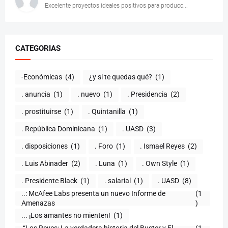
Excelente proyectos ideales positivos para producc...
CATEGORIAS
-Económicas
(4)
¿y si te quedas qué?
(1)
. anuncia
(1)
. nuevo
(1)
. Presidencia
(2)
. prostituirse
(1)
. Quintanilla
(1)
. República Dominicana
(1)
. UASD
(3)
. disposiciones
(1)
. Foro
(1)
. Ismael Reyes
(2)
. Luis Abinader
(2)
. Luna
(1)
. Own Style
(1)
. Presidente Black
(1)
. salarial
(1)
. UASD
(8)
..: McAfee Labs presenta un nuevo Informe de
(1
)
... ¡Los amantes no mienten!
(1)
.“Los Reyes: La verdadera historia del Buster y El
(1