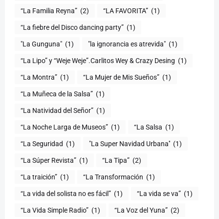
“La Familia Reyna”
(2)
“LA FAVORITA”
(1)
“La fiebre del Disco dancing party”
(1)
(1)
"la ignorancia es atrevida"
(1)
“La Lipo” y “Weje Weje”.Carlitos Wey & Crazy Desing
(1)
“La Montra”
(1)
“La Mujer de Mis Sueños”
(1)
“La Muñeca de la Salsa”
(1)
“La Natividad del Señor”
(1)
“La Noche Larga de Museos”
(1)
“La Salsa
(1)
“La Seguridad
(1)
"La Super Navidad Urbana''
(1)
“La Súper Revista”
(1)
“La Tipa”
(2)
“La traición”
(1)
“La Transformación
(1)
“La vida del solista no es fácil”
(1)
“La vida se va”
(1)
“La Vida Simple Radio”
(1)
“La Voz del Yuna”
(2)