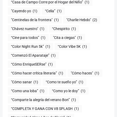
“Casa de Campo Corre por el Hogar del Niño”
(1)
"Cayendo yo
(1)
(1)
"Centinelas de la frontera"
(1)
"Charlie Hebdo"
(2)
"Chávez nuestro"
(1)
“Chespirito
(1)
“Cine para todos”
(1)
"Cita a ciegas"
(1)
“Color Night Run 5k”
(1)
“Color Vibe 5K
(1)
“Comenzó El Aparataje”
(1)
“Cómo EnriqueSERse”
(1)
(1)
"Cómo haces"
(1)
"Cómo sanar
(1)
“Como te sueño yo”
(1)
“Como una loba”
(1)
“Como yo le doy”
(1)
“Comparte la alegría del verano Bon”
(1)
“COMPLETA Y GANA CON V8 SPLASH
(1)