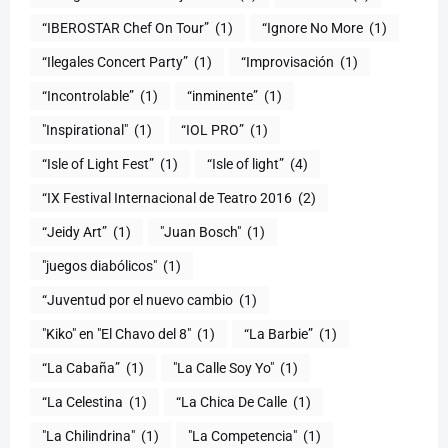
“IBEROSTAR Chef On Tour”
(1)
“Ignore No More
(1)
“Ilegales Concert Party”
(1)
“Improvisación
(1)
“Incontrolable”
(1)
“inminente”
(1)
"Inspirational"
(1)
“IOL PRO”
(1)
“Isle of Light Fest”
(1)
“Isle of light”
(4)
“IX Festival Internacional de Teatro 2016
(2)
“Jeidy Art”
(1)
"Juan Bosch"
(1)
"juegos diabólicos"
(1)
“Juventud por el nuevo cambio
(1)
"Kiko" en "El Chavo del 8"
(1)
“La Barbie”
(1)
“La Cabaña”
(1)
"La Calle Soy Yo"
(1)
“La Celestina
(1)
“La Chica De Calle
(1)
"La Chilindrina"
(1)
"La Competencia"
(1)