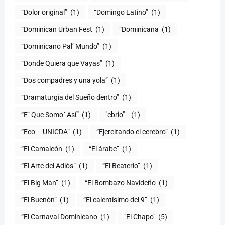
“Dolor original”
(1)
“Domingo Latino”
(1)
“Dominican Urban Fest
(1)
“Dominicana
(1)
“Dominicano Pal’ Mundo”
(1)
“Donde Quiera que Vayas”
(1)
“Dos compadres y una yola”
(1)
“Dramaturgia del Sueño dentro”
(1)
“E´ Que Somo´ Así”
(1)
"ebrio" -
(1)
“Eco – UNICDA”
(1)
“Ejercitando el cerebro”
(1)
“El Camaleón
(1)
“El árabe”
(1)
“El Arte del Adiós”
(1)
“El Beaterio”
(1)
“El Big Man”
(1)
“El Bombazo Navideño
(1)
“El Buenón”
(1)
“El calentísimo del 9”
(1)
“El Carnaval Dominicano
(1)
"El Chapo"
(5)