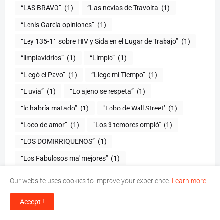
“LAS BRAVO”
(1)
“Las novias de Travolta
(1)
“Lenis García opiniones”
(1)
“Ley 135-11 sobre HIV y Sida en el Lugar de Trabajo”
(1)
“limpiavidrios”
(1)
“Limpio”
(1)
“Llegó el Pavo”
(1)
“Llego mi Tiempo”
(1)
“Lluvia”
(1)
“Lo ajeno se respeta”
(1)
“lo habría matado”
(1)
"Lobo de Wall Street"
(1)
“Loco de amor”
(1)
"Los 3 temores ompló"
(1)
(1)
“Los Fabulosos ma' mejores”
(1)
"Los Inchapeables"
(1)
"Los Jordan"
(1)
Our website uses cookies to improve your experience.
Learn more
“Los niños celebran a Mafalda
(1)
“Los Teke Teke”
(1)
Accept !
“Los Verdaderos Tigueres”
(1)