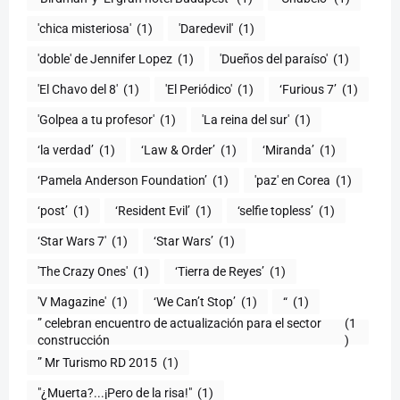
'chica misteriosa'
(1)
'Daredevil'
(1)
'doble' de Jennifer Lopez
(1)
'Dueños del paraíso'
(1)
'El Chavo del 8'
(1)
'El Periódico'
(1)
‘Furious 7’
(1)
'Golpea a tu profesor'
(1)
'La reina del sur'
(1)
‘la verdad’
(1)
‘Law & Order’
(1)
‘Miranda’
(1)
‘Pamela Anderson Foundation’
(1)
'paz' en Corea
(1)
‘post’
(1)
‘Resident Evil’
(1)
‘selfie topless’
(1)
‘Star Wars 7′
(1)
‘Star Wars’
(1)
'The Crazy Ones'
(1)
‘Tierra de Reyes’
(1)
'V Magazine'
(1)
‘We Can’t Stop’
(1)
“
(1)
” celebran encuentro de actualización para el sector
(1
construcción
)
” Mr Turismo RD 2015
(1)
"¿Muerta?...¡Pero de la risa!"
(1)