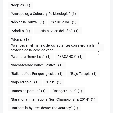
“Ángeles
(1)
“Antropología Cultural y Folklorología”
(1)
“Año de la Danza”
(1)
“Aquí Se Va”
(1)
“Arbolito
(1)
“Artista Salsa del Año”.
(1)
“Atomic
(1)
(
“Avances en el manejo de los lactantes con alergia a la
1
proteína de la leche de vaca”
)
“Aventura Remix Live”
(1)
“BACANOS”
(1)
“Bachateando Dance Festival
(1)
“Bailando” de Enrique Iglesias
(1)
“Bajo Terapia
(1)
“Bajo Terapia”
(1)
“Balk”
(1)
“Banco de parque”
(1)
"Bangerz Tour”
(1)
“Barahona International Surf Championship 2014”
(1)
“Barbarella by Presidente: The Journey”
(1)