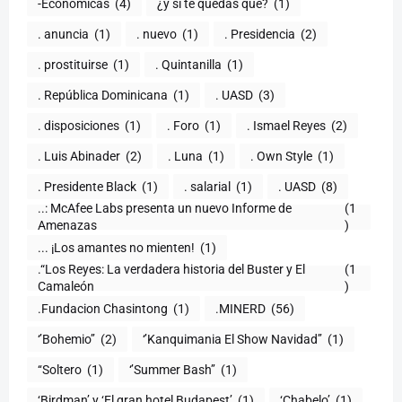
-Económicas
(4)
¿y si te quedas qué?
(1)
. anuncia
(1)
. nuevo
(1)
. Presidencia
(2)
. prostituirse
(1)
. Quintanilla
(1)
. República Dominicana
(1)
. UASD
(3)
. disposiciones
(1)
. Foro
(1)
. Ismael Reyes
(2)
. Luis Abinader
(2)
. Luna
(1)
. Own Style
(1)
. Presidente Black
(1)
. salarial
(1)
. UASD
(8)
..: McAfee Labs presenta un nuevo Informe de
(1
)
... ¡Los amantes no mienten!
(1)
.“Los Reyes: La verdadera historia del Buster y El
(1
Camaleón
)
.Fundacion Chasintong
(1)
.MINERD
(56)
‘’Bohemio’’
(2)
‘’Kanquimania El Show Navidad’’
(1)
‘‘Soltero
(1)
‘’Summer Bash’’
(1)
‘Birdman’ y ‘El gran hotel Budapest’
(1)
‘Chabelo’
(1)