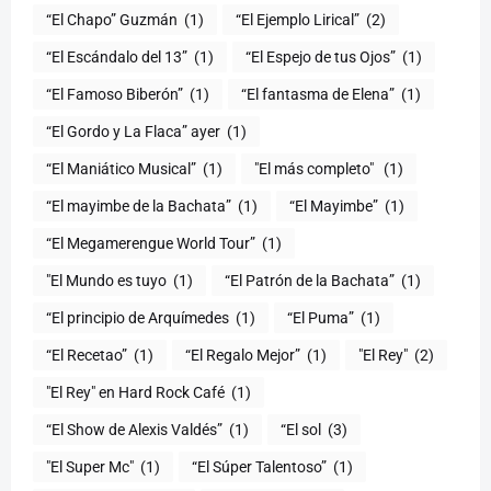
“El Chapo” Guzmán
(1)
“El Ejemplo Lirical”
(2)
“El Escándalo del 13”
(1)
“El Espejo de tus Ojos”
(1)
“El Famoso Biberón”
(1)
“El fantasma de Elena”
(1)
“El Gordo y La Flaca” ayer
(1)
“El Maniático Musical”
(1)
"El más completo" ​
(1)
“El mayimbe de la Bachata”
(1)
“El Mayimbe”
(1)
“El Megamerengue World Tour”
(1)
"El Mundo es tuyo
(1)
“El Patrón de la Bachata”
(1)
“El principio de Arquímedes
(1)
“El Puma”
(1)
“El Recetao”
(1)
“El Regalo Mejor”
(1)
"El Rey"
(2)
"El Rey" en Hard Rock Café
(1)
“El Show de Alexis Valdés”
(1)
“El sol
(3)
"El Super Mc"
(1)
(1)