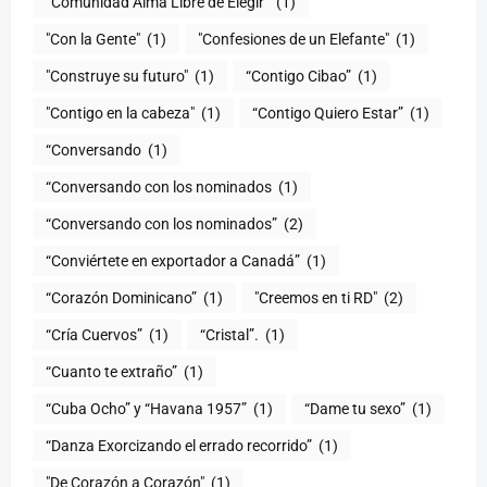
“Comunidad Alma Libre de Elegir”
(1)
"Con la Gente"
(1)
"Confesiones de un Elefante"
(1)
"Construye su futuro"
(1)
“Contigo Cibao”
(1)
"Contigo en la cabeza"
(1)
“Contigo Quiero Estar”
(1)
“Conversando
(1)
“Conversando con los nominados
(1)
“Conversando con los nominados”
(2)
“Conviértete en exportador a Canadá”
(1)
“Corazón Dominicano”
(1)
"Creemos en ti RD"
(2)
“Cría Cuervos”
(1)
“Cristal”.
(1)
“Cuanto te extraño”
(1)
“Cuba Ocho” y “Havana 1957”
(1)
“Dame tu sexo”
(1)
“Danza Exorcizando el errado recorrido”
(1)
"De Corazón a Corazón"
(1)