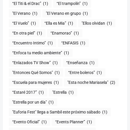
“El Titi & el Drac”
(1)
“El trampolín”
(1)
"El Verano
(1)
"El Verano en grupo
(1)
(1)
“Ella es Mia”
(1)
"Ellos olvidan
(1)
“En otra piel”
(1)
“Enamorao”
(1)
“Encuentro Intimo”
(1)
“ENFASIS
(1)
“Enfoca tu medio ambiente”
(1)
“Enlazados TV Show”
(1)
“Enseñanza
(1)
"Entonces Qué Somos"
(1)
“Entre boleros”
(1)
“Escuela para mujeres
(1)
"Esta noche Mariasela"
(2)
“Estaré 2017”
(1)
"Estrella
(1)
"Estrella por un día"
(1)
"Euforia Fest" llega a Sambil este próximo sábado
(1)
“Evento Oficial”
(1)
“Events Planner”
(1)