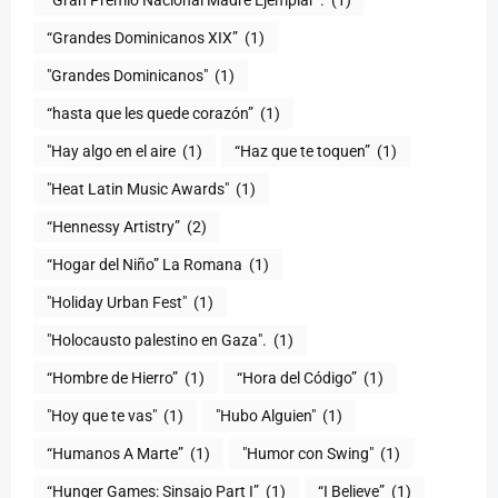
“Grandes Dominicanos XIX”
(1)
"Grandes Dominicanos"
(1)
(1)
"Hay algo en el aire
(1)
“Haz que te toquen”
(1)
"Heat Latin Music Awards"
(1)
“Hennessy Artistry”
(2)
“Hogar del Niño” La Romana
(1)
(1)
"Holocausto palestino en Gaza".
(1)
“Hombre de Hierro”
(1)
(1)
"Hoy que te vas"
(1)
"Hubo Alguien"
(1)
“Humanos A Marte”
(1)
"Humor con Swing"
(1)
(1)
“I Believe”
(1)