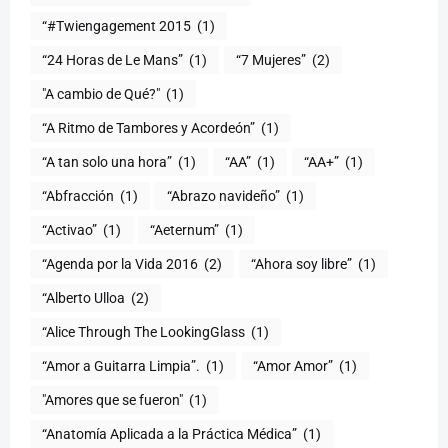
“#Twiengagement 2015
(1)
“24 Horas de Le Mans”
(1)
“7 Mujeres”
(2)
(1)
“A Ritmo de Tambores y Acordeón”
(1)
“A tan solo una hora”
(1)
“AA”
(1)
“AA+”
(1)
“Abfracción
(1)
“Abrazo navideño”
(1)
“Activao”
(1)
“Aeternum”
(1)
“Agenda por la Vida 2016
(2)
“Ahora soy libre”
(1)
“Alberto Ulloa
(2)
“Alice Through The LookingGlass
(1)
“Amor a Guitarra Limpia”.
(1)
“Amor Amor”
(1)
"Amores que se fueron"
(1)
“Anatomía Aplicada a la Práctica Médica”
(1)