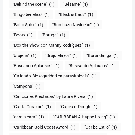
“Behind the scene”
(1)
"Bésame"
(1)
"Bingo benéfico"
(1)
“Black is Back”
(1)
“Boho Spirit”
(1)
“Bombazo Navideño”
(1)
“Booty
(1)
“Boruga”
(1)
“Box the Show con Manny Rodríguez”
(1)
"brujería"
(1)
"Brujo Mayor"
(1)
“Burundanga
(1)
"Buscando Aplausos"
(1)
"Buscando Aplausos”
(1)
(1)
"Campana"
(1)
“Canciones Prestadas” by Laura Rivera
(1)
“Canta Corazón”
(1)
“Capea el Dough
(1)
“cara a cara”
(1)
“CARIBBEAN A Happy Living”
(1)
(1)
"Caribe Estilo"
(1)