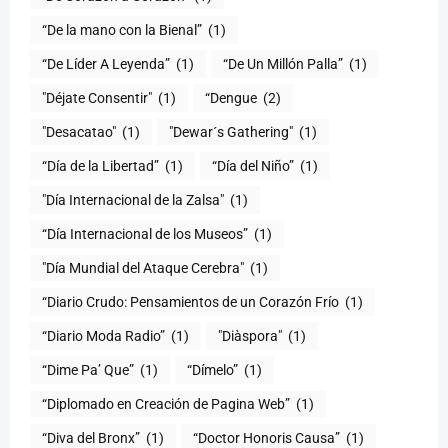
(1)
“De Líder A Leyenda”
(1)
“De Un Millón Palla”
(1)
"Déjate Consentir"
(1)
“Dengue
(2)
"Desacatao"
(1)
"Dewar´s Gathering"
(1)
(1)
“Día del Niño”
(1)
"Día Internacional de la Zalsa"
(1)
“Día Internacional de los Museos”
(1)
"Día Mundial del Ataque Cerebra"
(1)
“Diario Crudo: Pensamientos de un Corazón Frío
(1)
“Diario Moda Radio”
(1)
(1)
“Dime Pa’ Que”
(1)
“Dímelo”
(1)
“Diplomado en Creación de Pagina Web”
(1)
“Diva del Bronx”
(1)
“Doctor Honoris Causa”
(1)