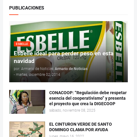
PUBLICACIONES
ESBELLE
Esbelle ideal para perder peso en esta
navidad
por: Armario de Noticias
Armario de Noticias
-
martes, diciembre 02, 2014
CONACOOP: “Regulación debe respetar
esencia del cooperativismo” y presenta
el proyecto que crea la DIGECOOP
sábado, noviembre 08, 2025
EL CINTURON VERDE DE SANTO
DOMINGO CLAMA POR AYUDA
lunes, mayo 16, 2022