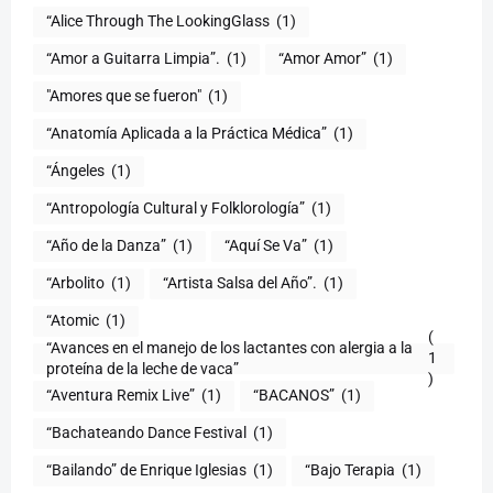
“Alice Through The LookingGlass
(1)
“Amor a Guitarra Limpia”.
(1)
“Amor Amor”
(1)
"Amores que se fueron"
(1)
“Anatomía Aplicada a la Práctica Médica”
(1)
“Ángeles
(1)
“Antropología Cultural y Folklorología”
(1)
“Año de la Danza”
(1)
“Aquí Se Va”
(1)
“Arbolito
(1)
“Artista Salsa del Año”.
(1)
“Atomic
(1)
(
“Avances en el manejo de los lactantes con alergia a la
1
proteína de la leche de vaca”
)
“Aventura Remix Live”
(1)
“BACANOS”
(1)
“Bachateando Dance Festival
(1)
“Bailando” de Enrique Iglesias
(1)
“Bajo Terapia
(1)