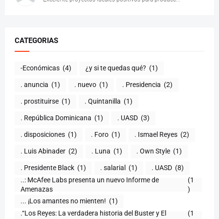
CATEGORIAS
-Económicas
(4)
¿y si te quedas qué?
(1)
. anuncia
(1)
. nuevo
(1)
. Presidencia
(2)
. prostituirse
(1)
. Quintanilla
(1)
. República Dominicana
(1)
. UASD
(3)
. disposiciones
(1)
. Foro
(1)
. Ismael Reyes
(2)
. Luis Abinader
(2)
. Luna
(1)
. Own Style
(1)
. Presidente Black
(1)
. salarial
(1)
. UASD
(8)
..: McAfee Labs presenta un nuevo Informe de
(1
)
... ¡Los amantes no mienten!
(1)
.“Los Reyes: La verdadera historia del Buster y El
(1