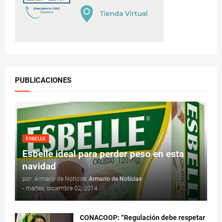
PUBLICACIONES
ESBELLE
Esbelle ideal para perder peso en esta
navidad
por: Armario de Noticias
Armario de Noticias
-
martes, diciembre 02, 2014
CONACOOP: “Regulación debe respetar