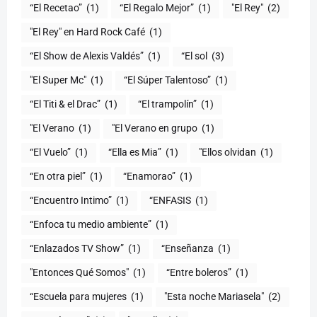
“El Recetao”
(1)
“El Regalo Mejor”
(1)
"El Rey"
(2)
"El Rey" en Hard Rock Café
(1)
“El Show de Alexis Valdés”
(1)
“El sol
(3)
"El Super Mc"
(1)
(1)
“El Titi & el Drac”
(1)
“El trampolín”
(1)
"El Verano
(1)
"El Verano en grupo
(1)
(1)
“Ella es Mia”
(1)
"Ellos olvidan
(1)
“En otra piel”
(1)
“Enamorao”
(1)
“Encuentro Intimo”
(1)
“ENFASIS
(1)
“Enfoca tu medio ambiente”
(1)
“Enlazados TV Show”
(1)
“Enseñanza
(1)
"Entonces Qué Somos"
(1)
“Entre boleros”
(1)
“Escuela para mujeres
(1)
"Esta noche Mariasela"
(2)