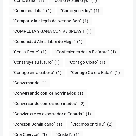
"Cómo sanar
(1)
“Como te sueño yo”
(1)
“Como una loba”
(1)
“Como yo le doy”
(1)
“Comparte la alegría del verano Bon”
(1)
“COMPLETA Y GANA CON V8 SPLASH
(1)
“Comunidad Alma Libre de Elegir”
(1)
"Con la Gente"
(1)
"Confesiones de un Elefante"
(1)
"Construye su futuro"
(1)
“Contigo Cibao”
(1)
"Contigo en la cabeza"
(1)
“Contigo Quiero Estar”
(1)
“Conversando
(1)
“Conversando con los nominados
(1)
“Conversando con los nominados”
(2)
“Conviértete en exportador a Canadá”
(1)
“Corazón Dominicano”
(1)
"Creemos en ti RD"
(2)
“Cría Cuervos”
(1)
“Cristal”.
(1)