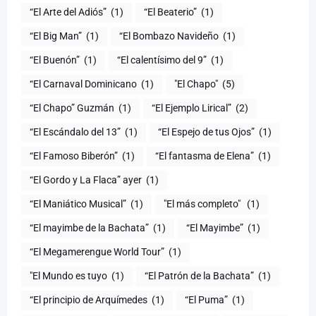
“El Arte del Adiós”
(1)
“El Beaterio”
(1)
“El Big Man”
(1)
“El Bombazo Navideño
(1)
“El Buenón”
(1)
“El calentísimo del 9”
(1)
“El Carnaval Dominicano
(1)
"El Chapo"
(5)
“El Chapo” Guzmán
(1)
“El Ejemplo Lirical”
(2)
“El Escándalo del 13”
(1)
“El Espejo de tus Ojos”
(1)
“El Famoso Biberón”
(1)
“El fantasma de Elena”
(1)
“El Gordo y La Flaca” ayer
(1)
“El Maniático Musical”
(1)
"El más completo" ​
(1)
“El mayimbe de la Bachata”
(1)
“El Mayimbe”
(1)
“El Megamerengue World Tour”
(1)
"El Mundo es tuyo
(1)
“El Patrón de la Bachata”
(1)
“El principio de Arquímedes
(1)
“El Puma”
(1)