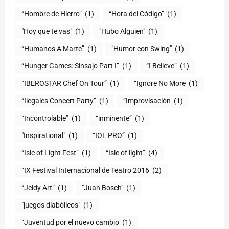
“Hombre de Hierro”
(1)
(1)
"Hoy que te vas"
(1)
"Hubo Alguien"
(1)
“Humanos A Marte”
(1)
"Humor con Swing"
(1)
(1)
“I Believe”
(1)
“IBEROSTAR Chef On Tour”
(1)
“Ignore No More
(1)
“Ilegales Concert Party”
(1)
“Improvisación
(1)
“Incontrolable”
(1)
“inminente”
(1)
"Inspirational"
(1)
“IOL PRO”
(1)
“Isle of Light Fest”
(1)
“Isle of light”
(4)
“IX Festival Internacional de Teatro 2016
(2)
“Jeidy Art”
(1)
"Juan Bosch"
(1)
"juegos diabólicos"
(1)
“Juventud por el nuevo cambio
(1)