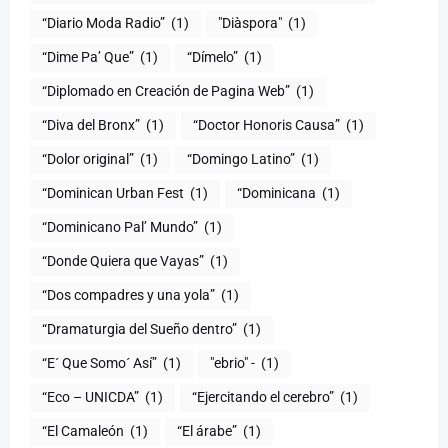
“Diario Moda Radio”
(1)
(1)
“Dime Pa’ Que”
(1)
“Dímelo”
(1)
“Diplomado en Creación de Pagina Web”
(1)
“Diva del Bronx”
(1)
“Doctor Honoris Causa”
(1)
“Dolor original”
(1)
“Domingo Latino”
(1)
“Dominican Urban Fest
(1)
“Dominicana
(1)
“Dominicano Pal’ Mundo”
(1)
“Donde Quiera que Vayas”
(1)
“Dos compadres y una yola”
(1)
“Dramaturgia del Sueño dentro”
(1)
“E´ Que Somo´ Así”
(1)
"ebrio" -
(1)
“Eco – UNICDA”
(1)
“Ejercitando el cerebro”
(1)
“El Camaleón
(1)
“El árabe”
(1)