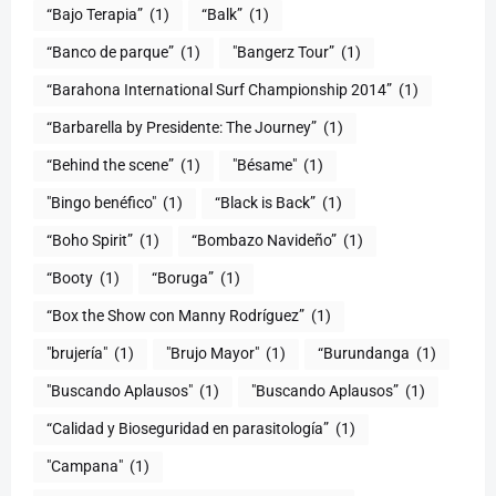
“Bajo Terapia”
(1)
“Balk”
(1)
“Banco de parque”
(1)
"Bangerz Tour”
(1)
“Barahona International Surf Championship 2014”
(1)
“Barbarella by Presidente: The Journey”
(1)
“Behind the scene”
(1)
"Bésame"
(1)
"Bingo benéfico"
(1)
“Black is Back”
(1)
“Boho Spirit”
(1)
“Bombazo Navideño”
(1)
“Booty
(1)
“Boruga”
(1)
“Box the Show con Manny Rodríguez”
(1)
"brujería"
(1)
"Brujo Mayor"
(1)
“Burundanga
(1)
"Buscando Aplausos"
(1)
"Buscando Aplausos”
(1)
(1)
"Campana"
(1)