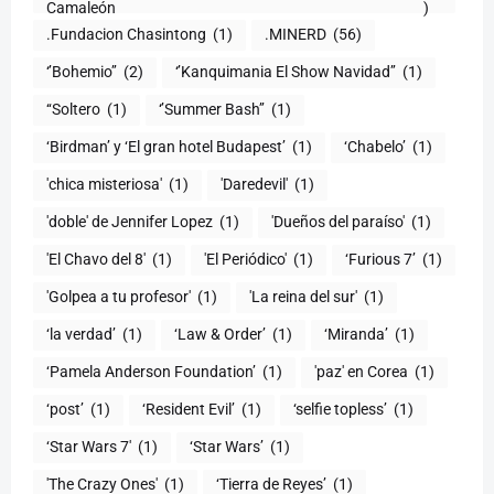
Camaleón
)
.Fundacion Chasintong
(1)
.MINERD
(56)
‘’Bohemio’’
(2)
‘’Kanquimania El Show Navidad’’
(1)
‘‘Soltero
(1)
‘’Summer Bash’’
(1)
‘Birdman’ y ‘El gran hotel Budapest’
(1)
‘Chabelo’
(1)
'chica misteriosa'
(1)
'Daredevil'
(1)
'doble' de Jennifer Lopez
(1)
'Dueños del paraíso'
(1)
'El Chavo del 8'
(1)
'El Periódico'
(1)
‘Furious 7’
(1)
'Golpea a tu profesor'
(1)
'La reina del sur'
(1)
‘la verdad’
(1)
‘Law & Order’
(1)
‘Miranda’
(1)
‘Pamela Anderson Foundation’
(1)
'paz' en Corea
(1)
‘post’
(1)
‘Resident Evil’
(1)
‘selfie topless’
(1)
‘Star Wars 7′
(1)
‘Star Wars’
(1)
'The Crazy Ones'
(1)
‘Tierra de Reyes’
(1)