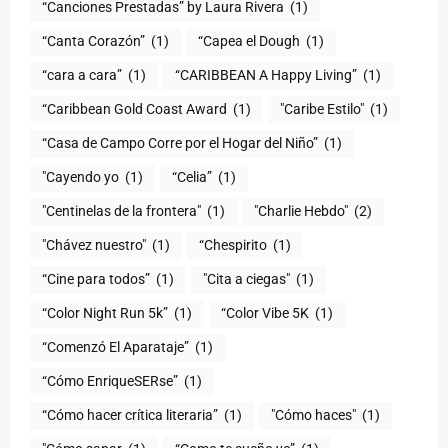
“Canciones Prestadas” by Laura Rivera
(1)
“Canta Corazón”
(1)
“Capea el Dough
(1)
“cara a cara”
(1)
“CARIBBEAN A Happy Living”
(1)
(1)
"Caribe Estilo"
(1)
“Casa de Campo Corre por el Hogar del Niño”
(1)
"Cayendo yo
(1)
(1)
"Centinelas de la frontera"
(1)
"Charlie Hebdo"
(2)
"Chávez nuestro"
(1)
“Chespirito
(1)
“Cine para todos”
(1)
"Cita a ciegas"
(1)
“Color Night Run 5k”
(1)
“Color Vibe 5K
(1)
“Comenzó El Aparataje”
(1)
“Cómo EnriqueSERse”
(1)
(1)
"Cómo haces"
(1)