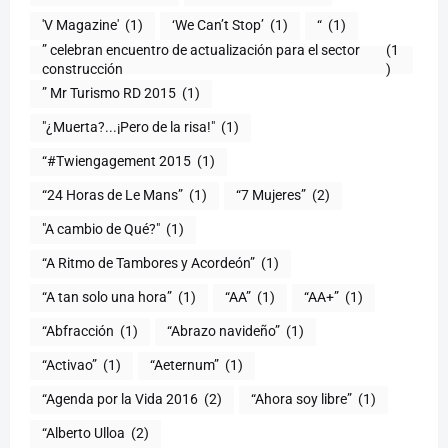
'V Magazine'
(1)
‘We Can’t Stop’
(1)
“
(1)
” celebran encuentro de actualización para el sector
(1
construcción
)
” Mr Turismo RD 2015
(1)
"¿Muerta?...¡Pero de la risa!"
(1)
“#Twiengagement 2015
(1)
“24 Horas de Le Mans”
(1)
“7 Mujeres”
(2)
(1)
“A Ritmo de Tambores y Acordeón”
(1)
“A tan solo una hora”
(1)
“AA”
(1)
“AA+”
(1)
“Abfracción
(1)
“Abrazo navideño”
(1)
“Activao”
(1)
“Aeternum”
(1)
“Agenda por la Vida 2016
(2)
“Ahora soy libre”
(1)
“Alberto Ulloa
(2)