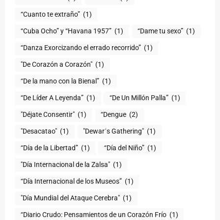
“Cuanto te extraño”
(1)
“Cuba Ocho” y “Havana 1957”
(1)
“Dame tu sexo”
(1)
“Danza Exorcizando el errado recorrido”
(1)
"De Corazón a Corazón"
(1)
(1)
“De Líder A Leyenda”
(1)
“De Un Millón Palla”
(1)
"Déjate Consentir"
(1)
“Dengue
(2)
"Desacatao"
(1)
"Dewar´s Gathering"
(1)
(1)
“Día del Niño”
(1)
"Día Internacional de la Zalsa"
(1)
“Día Internacional de los Museos”
(1)
"Día Mundial del Ataque Cerebra"
(1)
“Diario Crudo: Pensamientos de un Corazón Frío
(1)