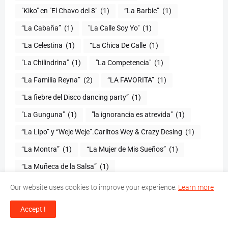
"Kiko" en "El Chavo del 8"
(1)
“La Barbie”
(1)
“La Cabaña”
(1)
"La Calle Soy Yo"
(1)
“La Celestina
(1)
“La Chica De Calle
(1)
"La Chilindrina"
(1)
"La Competencia"
(1)
“La Familia Reyna”
(2)
“LA FAVORITA”
(1)
“La fiebre del Disco dancing party”
(1)
(1)
"la ignorancia es atrevida"
(1)
“La Lipo” y “Weje Weje”.Carlitos Wey & Crazy Desing
(1)
“La Montra”
(1)
“La Mujer de Mis Sueños”
(1)
“La Muñeca de la Salsa”
(1)
“La Natividad del Señor”
(1)
Our website uses cookies to improve your experience.
Learn more
“La Noche Larga de Museos”
(1)
“La Salsa
(1)
Accept !
“La Seguridad
(1)
"La Super Navidad Urbana''
(1)