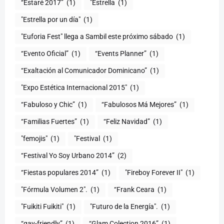
“Estaré 2017”
(1)
"Estrella
(1)
"Estrella por un día"
(1)
"Euforia Fest" llega a Sambil este próximo sábado
(1)
“Evento Oficial”
(1)
“Events Planner”
(1)
“Exaltación al Comunicador Dominicano”
(1)
"Expo Estética Internacional 2015"
(1)
“Fabuloso y Chic”
(1)
“Fabulosos Má Mejores”
(1)
“Familias Fuertes”
(1)
“Feliz Navidad”
(1)
"femojis"
(1)
"Festival
(1)
“Festival Yo Soy Urbano 2014”
(2)
“Fiestas populares 2014”
(1)
"Fireboy Forever II"
(1)
"Fórmula Volumen 2".
(1)
“Frank Ceara
(1)
"Fuikiti Fuikiti"
(1)
"Futuro de la Energía".
(1)
“gay-friendly”
(1)
“Glam Colection 2016”
(1)