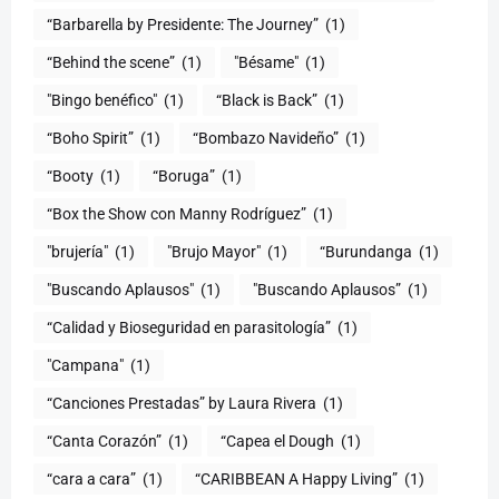
“Barbarella by Presidente: The Journey”
(1)
“Behind the scene”
(1)
"Bésame"
(1)
"Bingo benéfico"
(1)
“Black is Back”
(1)
“Boho Spirit”
(1)
“Bombazo Navideño”
(1)
“Booty
(1)
“Boruga”
(1)
“Box the Show con Manny Rodríguez”
(1)
"brujería"
(1)
"Brujo Mayor"
(1)
“Burundanga
(1)
"Buscando Aplausos"
(1)
"Buscando Aplausos”
(1)
(1)
"Campana"
(1)
“Canciones Prestadas” by Laura Rivera
(1)
“Canta Corazón”
(1)
“Capea el Dough
(1)
“cara a cara”
(1)
“CARIBBEAN A Happy Living”
(1)