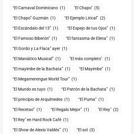
“El Carnaval Dominicano
(1)
"El Chapo"
(5)
“El Chapo” Guzmán
(1)
“El Ejemplo Lirical”
(2)
“El Escándalo del 13”
(1)
“El Espejo de tus Ojos”
(1)
“El Famoso Biberón”
(1)
“El fantasma de Elena”
(1)
“El Gordo y La Flaca” ayer
(1)
“El Maniático Musical”
(1)
"El más completo" ​
(1)
“El mayimbe de la Bachata”
(1)
“El Mayimbe”
(1)
“El Megamerengue World Tour”
(1)
"El Mundo es tuyo
(1)
“El Patrón de la Bachata”
(1)
“El principio de Arquímedes
(1)
“El Puma”
(1)
“El Recetao”
(1)
“El Regalo Mejor”
(1)
"El Rey"
(2)
"El Rey" en Hard Rock Café
(1)
“El Show de Alexis Valdés”
(1)
“El sol
(3)