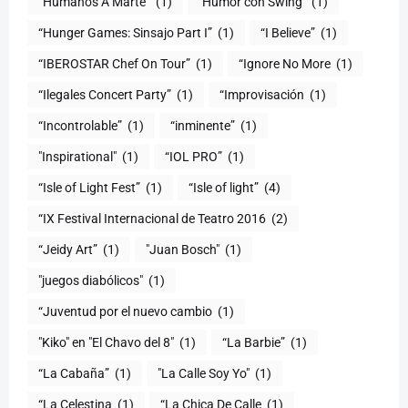
“Humanos A Marte”
(1)
"Humor con Swing"
(1)
(1)
“I Believe”
(1)
“IBEROSTAR Chef On Tour”
(1)
“Ignore No More
(1)
“Ilegales Concert Party”
(1)
“Improvisación
(1)
“Incontrolable”
(1)
“inminente”
(1)
"Inspirational"
(1)
“IOL PRO”
(1)
“Isle of Light Fest”
(1)
“Isle of light”
(4)
“IX Festival Internacional de Teatro 2016
(2)
“Jeidy Art”
(1)
"Juan Bosch"
(1)
"juegos diabólicos"
(1)
“Juventud por el nuevo cambio
(1)
"Kiko" en "El Chavo del 8"
(1)
“La Barbie”
(1)
“La Cabaña”
(1)
"La Calle Soy Yo"
(1)
“La Celestina
(1)
“La Chica De Calle
(1)