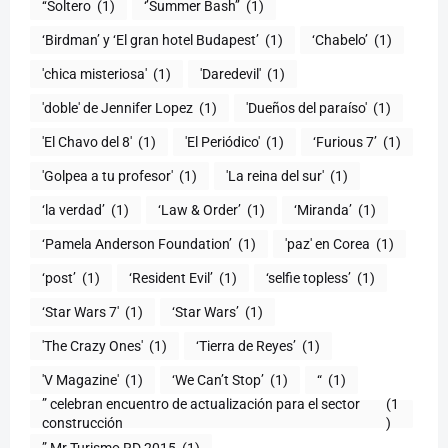
‘‘Soltero
(1)
‘’Summer Bash’’
(1)
‘Birdman’ y ‘El gran hotel Budapest’
(1)
‘Chabelo’
(1)
'chica misteriosa'
(1)
'Daredevil'
(1)
'doble' de Jennifer Lopez
(1)
'Dueños del paraíso'
(1)
'El Chavo del 8'
(1)
'El Periódico'
(1)
‘Furious 7’
(1)
'Golpea a tu profesor'
(1)
'La reina del sur'
(1)
‘la verdad’
(1)
‘Law & Order’
(1)
‘Miranda’
(1)
‘Pamela Anderson Foundation’
(1)
'paz' en Corea
(1)
‘post’
(1)
‘Resident Evil’
(1)
‘selfie topless’
(1)
‘Star Wars 7′
(1)
‘Star Wars’
(1)
'The Crazy Ones'
(1)
‘Tierra de Reyes’
(1)
'V Magazine'
(1)
‘We Can’t Stop’
(1)
“
(1)
” celebran encuentro de actualización para el sector
(1
construcción
)
” Mr Turismo RD 2015
(1)