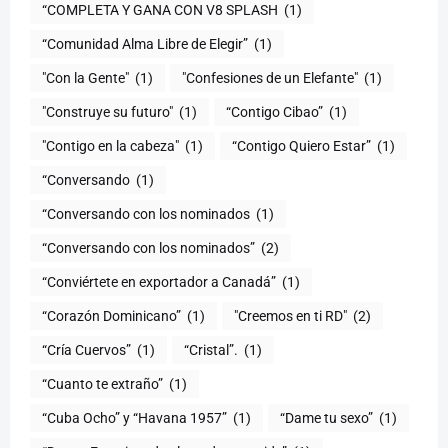
“COMPLETA Y GANA CON V8 SPLASH
(1)
“Comunidad Alma Libre de Elegir”
(1)
"Con la Gente"
(1)
"Confesiones de un Elefante"
(1)
"Construye su futuro"
(1)
“Contigo Cibao”
(1)
"Contigo en la cabeza"
(1)
“Contigo Quiero Estar”
(1)
“Conversando
(1)
“Conversando con los nominados
(1)
“Conversando con los nominados”
(2)
“Conviértete en exportador a Canadá”
(1)
“Corazón Dominicano”
(1)
"Creemos en ti RD"
(2)
“Cría Cuervos”
(1)
“Cristal”.
(1)
“Cuanto te extraño”
(1)
“Cuba Ocho” y “Havana 1957”
(1)
“Dame tu sexo”
(1)