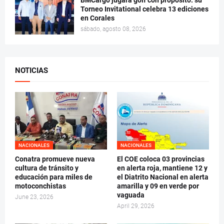
BMCargo jugará golf con propósito: su
Torneo Invitational celebra 13 ediciones
en Corales
sábado, agosto 08, 2026
NOTICIAS
NACIONALES
NACIONALES
Conatra promueve nueva
El COE coloca 03 provincias
cultura de tránsito y
en alerta roja, mantiene 12 y
educación para miles de
el Diatrito Nacional en alerta
motoconchistas
amarilla y 09 en verde por
vaguada
June 23, 2026
April 29, 2026