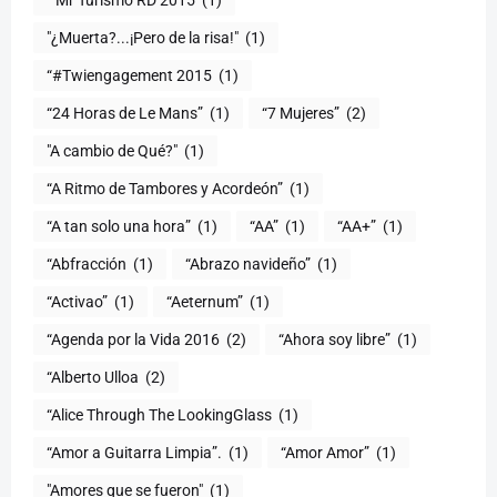
"¿Muerta?...¡Pero de la risa!"
(1)
“#Twiengagement 2015
(1)
“24 Horas de Le Mans”
(1)
“7 Mujeres”
(2)
(1)
“A Ritmo de Tambores y Acordeón”
(1)
“A tan solo una hora”
(1)
“AA”
(1)
“AA+”
(1)
“Abfracción
(1)
“Abrazo navideño”
(1)
“Activao”
(1)
“Aeternum”
(1)
“Agenda por la Vida 2016
(2)
“Ahora soy libre”
(1)
“Alberto Ulloa
(2)
“Alice Through The LookingGlass
(1)
“Amor a Guitarra Limpia”.
(1)
“Amor Amor”
(1)
"Amores que se fueron"
(1)