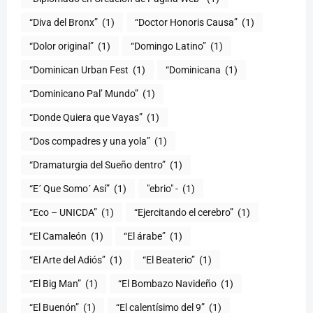
“Diva del Bronx”
(1)
“Doctor Honoris Causa”
(1)
“Dolor original”
(1)
“Domingo Latino”
(1)
“Dominican Urban Fest
(1)
“Dominicana
(1)
“Dominicano Pal’ Mundo”
(1)
“Donde Quiera que Vayas”
(1)
“Dos compadres y una yola”
(1)
“Dramaturgia del Sueño dentro”
(1)
“E´ Que Somo´ Así”
(1)
"ebrio" -
(1)
“Eco – UNICDA”
(1)
“Ejercitando el cerebro”
(1)
“El Camaleón
(1)
“El árabe”
(1)
“El Arte del Adiós”
(1)
“El Beaterio”
(1)
“El Big Man”
(1)
“El Bombazo Navideño
(1)
“El Buenón”
(1)
“El calentísimo del 9”
(1)