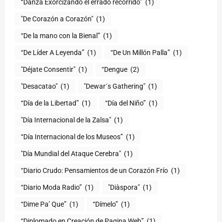
“Danza Exorcizando el errado recorrido”
(1)
"De Corazón a Corazón"
(1)
(1)
“De Líder A Leyenda”
(1)
“De Un Millón Palla”
(1)
"Déjate Consentir"
(1)
“Dengue
(2)
"Desacatao"
(1)
"Dewar´s Gathering"
(1)
(1)
“Día del Niño”
(1)
"Día Internacional de la Zalsa"
(1)
“Día Internacional de los Museos”
(1)
"Día Mundial del Ataque Cerebra"
(1)
“Diario Crudo: Pensamientos de un Corazón Frío
(1)
“Diario Moda Radio”
(1)
(1)
“Dime Pa’ Que”
(1)
“Dímelo”
(1)
“Diplomado en Creación de Pagina Web”
(1)