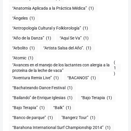
“Anatomía Aplicada a la Práctica Médica”
(1)
“Ángeles
(1)
“Antropología Cultural y Folklorología”
(1)
“Año de la Danza”
(1)
“Aquí Se Va”
(1)
“Arbolito
(1)
“Artista Salsa del Año”.
(1)
“Atomic
(1)
(
“Avances en el manejo de los lactantes con alergia a la
1
proteína de la leche de vaca”
)
“Aventura Remix Live”
(1)
“BACANOS”
(1)
“Bachateando Dance Festival
(1)
“Bailando” de Enrique Iglesias
(1)
“Bajo Terapia
(1)
“Bajo Terapia”
(1)
“Balk”
(1)
“Banco de parque”
(1)
"Bangerz Tour”
(1)
“Barahona International Surf Championship 2014”
(1)