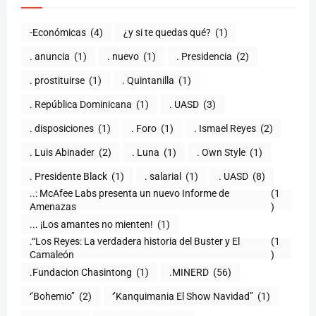
-Económicas
(4)
¿y si te quedas qué?
(1)
. anuncia
(1)
. nuevo
(1)
. Presidencia
(2)
. prostituirse
(1)
. Quintanilla
(1)
. República Dominicana
(1)
. UASD
(3)
. disposiciones
(1)
. Foro
(1)
. Ismael Reyes
(2)
. Luis Abinader
(2)
. Luna
(1)
. Own Style
(1)
. Presidente Black
(1)
. salarial
(1)
. UASD
(8)
..: McAfee Labs presenta un nuevo Informe de
(1
)
... ¡Los amantes no mienten!
(1)
.“Los Reyes: La verdadera historia del Buster y El
(1
Camaleón
)
.Fundacion Chasintong
(1)
.MINERD
(56)
‘’Bohemio’’
(2)
‘’Kanquimania El Show Navidad’’
(1)