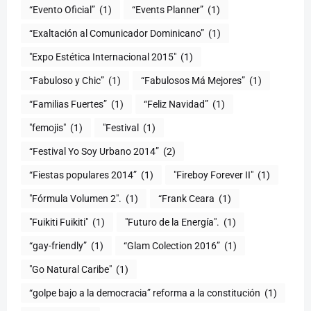
“Evento Oficial”
(1)
“Events Planner”
(1)
“Exaltación al Comunicador Dominicano”
(1)
"Expo Estética Internacional 2015"
(1)
“Fabuloso y Chic”
(1)
“Fabulosos Má Mejores”
(1)
“Familias Fuertes”
(1)
“Feliz Navidad”
(1)
"femojis"
(1)
"Festival
(1)
“Festival Yo Soy Urbano 2014”
(2)
“Fiestas populares 2014”
(1)
"Fireboy Forever II"
(1)
"Fórmula Volumen 2".
(1)
“Frank Ceara
(1)
"Fuikiti Fuikiti"
(1)
"Futuro de la Energía".
(1)
“gay-friendly”
(1)
“Glam Colection 2016”
(1)
"Go Natural Caribe"
(1)
“golpe bajo a la democracia” reforma a la constitución
(1)