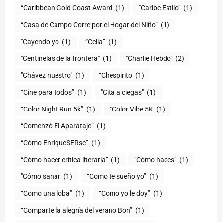
(1)
"Caribe Estilo"
(1)
“Casa de Campo Corre por el Hogar del Niño”
(1)
"Cayendo yo
(1)
(1)
"Centinelas de la frontera"
(1)
"Charlie Hebdo"
(2)
"Chávez nuestro"
(1)
“Chespirito
(1)
“Cine para todos”
(1)
"Cita a ciegas"
(1)
“Color Night Run 5k”
(1)
“Color Vibe 5K
(1)
“Comenzó El Aparataje”
(1)
“Cómo EnriqueSERse”
(1)
(1)
"Cómo haces"
(1)
"Cómo sanar
(1)
“Como te sueño yo”
(1)
“Como una loba”
(1)
“Como yo le doy”
(1)
“Comparte la alegría del verano Bon”
(1)