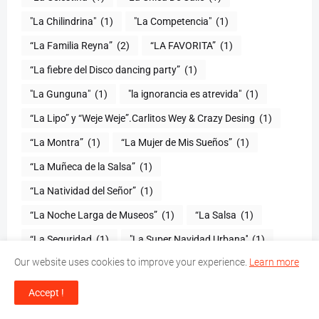
"La Chilindrina"
(1)
"La Competencia"
(1)
“La Familia Reyna”
(2)
“LA FAVORITA”
(1)
“La fiebre del Disco dancing party”
(1)
(1)
"la ignorancia es atrevida"
(1)
“La Lipo” y “Weje Weje”.Carlitos Wey & Crazy Desing
(1)
“La Montra”
(1)
“La Mujer de Mis Sueños”
(1)
“La Muñeca de la Salsa”
(1)
“La Natividad del Señor”
(1)
“La Noche Larga de Museos”
(1)
“La Salsa
(1)
“La Seguridad
(1)
"La Super Navidad Urbana''
(1)
Our website uses cookies to improve your experience.
Learn more
“La Súper Revista”
(1)
“La Tipa”
(2)
“La traición”
(1)
“La Transformación
(1)
Accept !
“La vida del solista no es fácil”
(1)
“La vida se va”
(1)