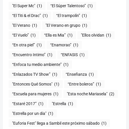
"El Super Mc"
(1)
(1)
“El Titi & el Drac”
(1)
“El trampolín”
(1)
"El Verano
(1)
"El Verano en grupo
(1)
(1)
“Ella es Mia”
(1)
"Ellos olvidan
(1)
“En otra piel”
(1)
“Enamorao”
(1)
“Encuentro Intimo”
(1)
“ENFASIS
(1)
“Enfoca tu medio ambiente”
(1)
“Enlazados TV Show”
(1)
“Enseñanza
(1)
"Entonces Qué Somos"
(1)
“Entre boleros”
(1)
“Escuela para mujeres
(1)
"Esta noche Mariasela"
(2)
“Estaré 2017”
(1)
"Estrella
(1)
"Estrella por un día"
(1)
"Euforia Fest" llega a Sambil este próximo sábado
(1)