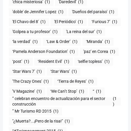
'chica misteriosa'
(1)
'Daredevil'
(1)
'doble' de Jennifer Lopez
(1)
'Dueños del paraíso'
(1)
'El Chavo del 8'
(1)
'El Periódico'
(1)
‘Furious 7’
(1)
'Golpea a tu profesor'
(1)
'La reina del sur'
(1)
‘la verdad’
(1)
‘Law & Order’
(1)
‘Miranda’
(1)
‘Pamela Anderson Foundation’
(1)
'paz' en Corea
(1)
‘post’
(1)
‘Resident Evil’
(1)
‘selfie topless’
(1)
‘Star Wars 7′
(1)
‘Star Wars’
(1)
'The Crazy Ones'
(1)
‘Tierra de Reyes’
(1)
'V Magazine'
(1)
‘We Can’t Stop’
(1)
“
(1)
” celebran encuentro de actualización para el sector
(1
construcción
)
” Mr Turismo RD 2015
(1)
"¿Muerta?...¡Pero de la risa!"
(1)