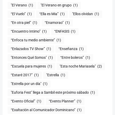
"El Verano
(1)
"El Verano en grupo
(1)
(1)
“Ella es Mia”
(1)
"Ellos olvidan
(1)
“En otra piel”
(1)
“Enamorao”
(1)
“Encuentro Intimo”
(1)
“ENFASIS
(1)
“Enfoca tu medio ambiente”
(1)
“Enlazados TV Show”
(1)
“Enseñanza
(1)
"Entonces Qué Somos"
(1)
“Entre boleros”
(1)
“Escuela para mujeres
(1)
"Esta noche Mariasela"
(2)
“Estaré 2017”
(1)
"Estrella
(1)
"Estrella por un día"
(1)
"Euforia Fest" llega a Sambil este próximo sábado
(1)
“Evento Oficial”
(1)
“Events Planner”
(1)
“Exaltación al Comunicador Dominicano”
(1)