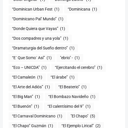
“Dominican Urban Fest
(1)
“Dominicana
(1)
“Dominicano Pal’ Mundo”
(1)
“Donde Quiera que Vayas”
(1)
“Dos compadres y una yola”
(1)
“Dramaturgia del Sueño dentro”
(1)
“E´ Que Somo´ Así”
(1)
"ebrio" -
(1)
“Eco – UNICDA”
(1)
“Ejercitando el cerebro”
(1)
“El Camaleón
(1)
“El árabe”
(1)
“El Arte del Adiós”
(1)
“El Beaterio”
(1)
“El Big Man”
(1)
“El Bombazo Navideño
(1)
“El Buenón”
(1)
“El calentísimo del 9”
(1)
“El Carnaval Dominicano
(1)
"El Chapo"
(5)
“El Chapo” Guzmán
(1)
“El Ejemplo Lirical”
(2)