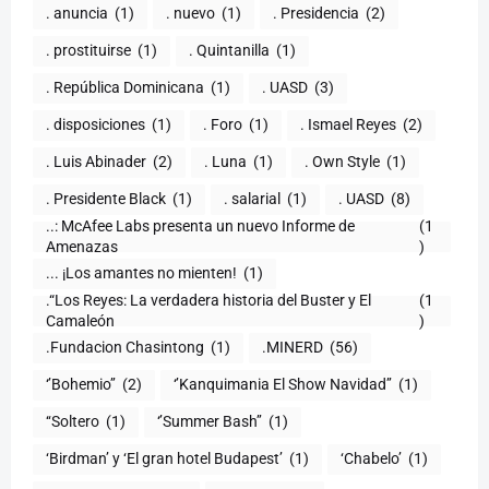
. anuncia
(1)
. nuevo
(1)
. Presidencia
(2)
. prostituirse
(1)
. Quintanilla
(1)
. República Dominicana
(1)
. UASD
(3)
. disposiciones
(1)
. Foro
(1)
. Ismael Reyes
(2)
. Luis Abinader
(2)
. Luna
(1)
. Own Style
(1)
. Presidente Black
(1)
. salarial
(1)
. UASD
(8)
..: McAfee Labs presenta un nuevo Informe de
(1
)
... ¡Los amantes no mienten!
(1)
.“Los Reyes: La verdadera historia del Buster y El
(1
Camaleón
)
.Fundacion Chasintong
(1)
.MINERD
(56)
‘’Bohemio’’
(2)
‘’Kanquimania El Show Navidad’’
(1)
‘‘Soltero
(1)
‘’Summer Bash’’
(1)
‘Birdman’ y ‘El gran hotel Budapest’
(1)
‘Chabelo’
(1)