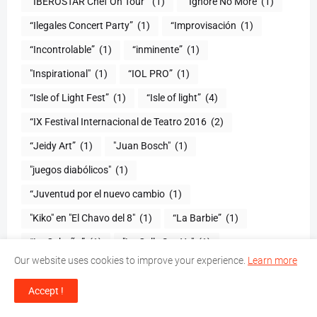
“IBEROSTAR Chef On Tour”
(1)
“Ignore No More
(1)
“Ilegales Concert Party”
(1)
“Improvisación
(1)
“Incontrolable”
(1)
“inminente”
(1)
"Inspirational"
(1)
“IOL PRO”
(1)
“Isle of Light Fest”
(1)
“Isle of light”
(4)
“IX Festival Internacional de Teatro 2016
(2)
“Jeidy Art”
(1)
"Juan Bosch"
(1)
"juegos diabólicos"
(1)
“Juventud por el nuevo cambio
(1)
"Kiko" en "El Chavo del 8"
(1)
“La Barbie”
(1)
“La Cabaña”
(1)
"La Calle Soy Yo"
(1)
Our website uses cookies to improve your experience.
Learn more
“La Celestina
(1)
“La Chica De Calle
(1)
"La Chilindrina"
(1)
"La Competencia"
(1)
Accept !
“La Familia Reyna”
(2)
“LA FAVORITA”
(1)