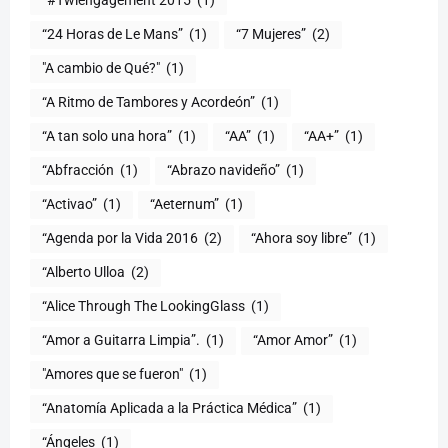
“#Twiengagement 2015
(1)
“24 Horas de Le Mans”
(1)
“7 Mujeres”
(2)
(1)
“A Ritmo de Tambores y Acordeón”
(1)
“A tan solo una hora”
(1)
“AA”
(1)
“AA+”
(1)
“Abfracción
(1)
“Abrazo navideño”
(1)
“Activao”
(1)
“Aeternum”
(1)
“Agenda por la Vida 2016
(2)
“Ahora soy libre”
(1)
“Alberto Ulloa
(2)
“Alice Through The LookingGlass
(1)
“Amor a Guitarra Limpia”.
(1)
“Amor Amor”
(1)
"Amores que se fueron"
(1)
“Anatomía Aplicada a la Práctica Médica”
(1)
“Ángeles
(1)