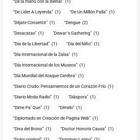
(1)
“De Líder A Leyenda”
(1)
“De Un Millón Palla”
(1)
"Déjate Consentir"
(1)
“Dengue
(2)
"Desacatao"
(1)
"Dewar´s Gathering"
(1)
(1)
“Día del Niño”
(1)
"Día Internacional de la Zalsa"
(1)
“Día Internacional de los Museos”
(1)
"Día Mundial del Ataque Cerebra"
(1)
“Diario Crudo: Pensamientos de un Corazón Frío
(1)
“Diario Moda Radio”
(1)
(1)
“Dime Pa’ Que”
(1)
“Dímelo”
(1)
“Diplomado en Creación de Pagina Web”
(1)
“Diva del Bronx”
(1)
“Doctor Honoris Causa”
(1)
“Dolor original”
(1)
“Domingo Latino”
(1)