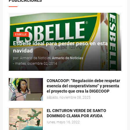
PUBLICACIONES
ESBELLE
Esbelle ideal para perder peso en esta
navidad
por: Armario de Noticias
Armario de Noticias
-
martes, diciembre 02, 2014
CONACOOP: “Regulación debe respetar
esencia del cooperativismo” y presenta
el proyecto que crea la DIGECOOP
sábado, noviembre 08, 2025
EL CINTURON VERDE DE SANTO
DOMINGO CLAMA POR AYUDA
lunes, mayo 16, 2022