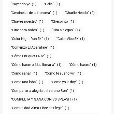
"Cayendo yo
(1)
(1)
"Centinelas de la frontera"
(1)
"Charlie Hebdo"
(2)
"Chávez nuestro"
(1)
“Chespirito
(1)
“Cine para todos”
(1)
"Cita a ciegas"
(1)
“Color Night Run 5k”
(1)
“Color Vibe 5K
(1)
“Comenzó El Aparataje”
(1)
“Cómo EnriqueSERse”
(1)
(1)
"Cómo haces"
(1)
"Cómo sanar
(1)
“Como te sueño yo”
(1)
“Como una loba”
(1)
“Como yo le doy”
(1)
“Comparte la alegría del verano Bon”
(1)
“COMPLETA Y GANA CON V8 SPLASH
(1)
“Comunidad Alma Libre de Elegir”
(1)