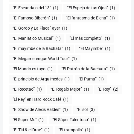
“El Escándalo del 13”
(1)
“El Espejo de tus Ojos”
(1)
“El Famoso Biberón”
(1)
“El fantasma de Elena”
(1)
“El Gordo y La Flaca” ayer
(1)
“El Maniático Musical”
(1)
"El más completo" ​
(1)
“El mayimbe de la Bachata”
(1)
“El Mayimbe”
(1)
“El Megamerengue World Tour”
(1)
"El Mundo es tuyo
(1)
“El Patrón de la Bachata”
(1)
“El principio de Arquímedes
(1)
“El Puma”
(1)
“El Recetao”
(1)
“El Regalo Mejor”
(1)
"El Rey"
(2)
"El Rey" en Hard Rock Café
(1)
“El Show de Alexis Valdés”
(1)
“El sol
(3)
"El Super Mc"
(1)
(1)
“El Titi & el Drac”
(1)
“El trampolín”
(1)