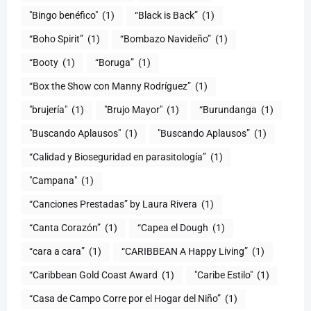
"Bingo benéfico"
(1)
“Black is Back”
(1)
“Boho Spirit”
(1)
“Bombazo Navideño”
(1)
“Booty
(1)
“Boruga”
(1)
“Box the Show con Manny Rodríguez”
(1)
"brujería"
(1)
"Brujo Mayor"
(1)
“Burundanga
(1)
"Buscando Aplausos"
(1)
"Buscando Aplausos”
(1)
(1)
"Campana"
(1)
“Canciones Prestadas” by Laura Rivera
(1)
“Canta Corazón”
(1)
“Capea el Dough
(1)
“cara a cara”
(1)
“CARIBBEAN A Happy Living”
(1)
(1)
"Caribe Estilo"
(1)
“Casa de Campo Corre por el Hogar del Niño”
(1)