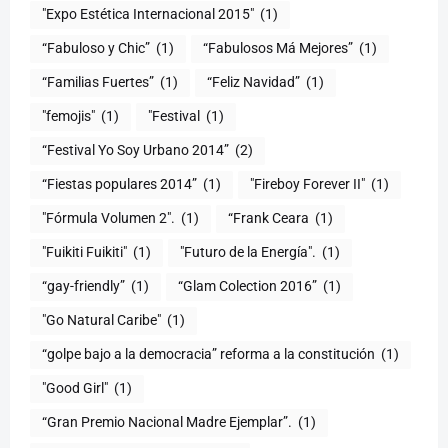
"Expo Estética Internacional 2015"
(1)
“Fabuloso y Chic”
(1)
“Fabulosos Má Mejores”
(1)
“Familias Fuertes”
(1)
“Feliz Navidad”
(1)
"femojis"
(1)
"Festival
(1)
“Festival Yo Soy Urbano 2014”
(2)
“Fiestas populares 2014”
(1)
"Fireboy Forever II"
(1)
"Fórmula Volumen 2".
(1)
“Frank Ceara
(1)
"Fuikiti Fuikiti"
(1)
"Futuro de la Energía".
(1)
“gay-friendly”
(1)
“Glam Colection 2016”
(1)
"Go Natural Caribe"
(1)
“golpe bajo a la democracia” reforma a la constitución
(1)
"Good Girl"
(1)
“Gran Premio Nacional Madre Ejemplar”.
(1)