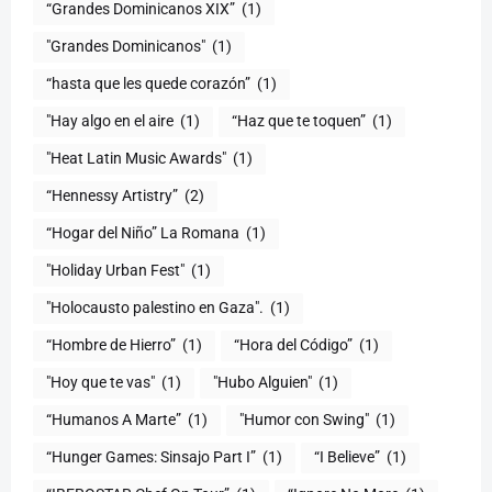
“Grandes Dominicanos XIX”
(1)
"Grandes Dominicanos"
(1)
(1)
"Hay algo en el aire
(1)
“Haz que te toquen”
(1)
"Heat Latin Music Awards"
(1)
“Hennessy Artistry”
(2)
“Hogar del Niño” La Romana
(1)
(1)
"Holocausto palestino en Gaza".
(1)
“Hombre de Hierro”
(1)
(1)
"Hoy que te vas"
(1)
"Hubo Alguien"
(1)
“Humanos A Marte”
(1)
"Humor con Swing"
(1)
(1)
“I Believe”
(1)