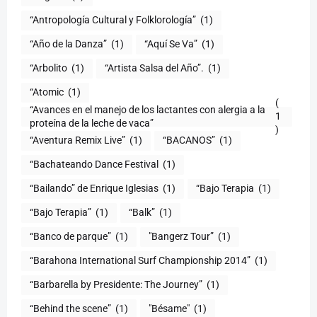
“Antropología Cultural y Folklorología”
(1)
“Año de la Danza”
(1)
“Aquí Se Va”
(1)
“Arbolito
(1)
“Artista Salsa del Año”.
(1)
“Atomic
(1)
(
“Avances en el manejo de los lactantes con alergia a la
1
proteína de la leche de vaca”
)
“Aventura Remix Live”
(1)
“BACANOS”
(1)
“Bachateando Dance Festival
(1)
“Bailando” de Enrique Iglesias
(1)
“Bajo Terapia
(1)
“Bajo Terapia”
(1)
“Balk”
(1)
“Banco de parque”
(1)
"Bangerz Tour”
(1)
“Barahona International Surf Championship 2014”
(1)
“Barbarella by Presidente: The Journey”
(1)
“Behind the scene”
(1)
"Bésame"
(1)