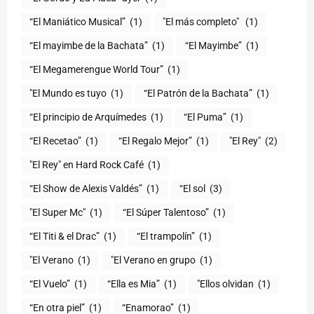
“El Maniático Musical”
(1)
"El más completo" ​
(1)
“El mayimbe de la Bachata”
(1)
“El Mayimbe”
(1)
“El Megamerengue World Tour”
(1)
"El Mundo es tuyo
(1)
“El Patrón de la Bachata”
(1)
“El principio de Arquímedes
(1)
“El Puma”
(1)
“El Recetao”
(1)
“El Regalo Mejor”
(1)
"El Rey"
(2)
"El Rey" en Hard Rock Café
(1)
“El Show de Alexis Valdés”
(1)
“El sol
(3)
"El Super Mc"
(1)
(1)
“El Titi & el Drac”
(1)
“El trampolín”
(1)
"El Verano
(1)
"El Verano en grupo
(1)
(1)
“Ella es Mia”
(1)
"Ellos olvidan
(1)
“En otra piel”
(1)
“Enamorao”
(1)