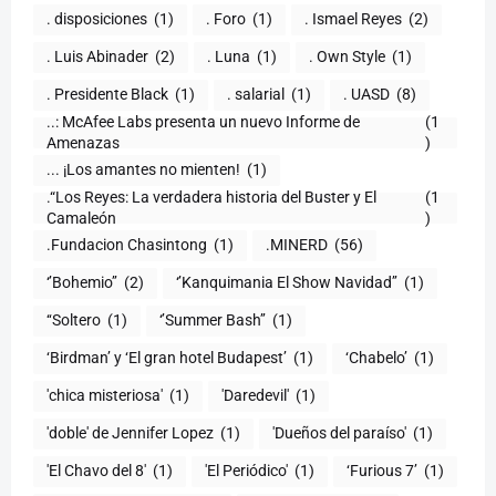
. disposiciones
(1)
. Foro
(1)
. Ismael Reyes
(2)
. Luis Abinader
(2)
. Luna
(1)
. Own Style
(1)
. Presidente Black
(1)
. salarial
(1)
. UASD
(8)
..: McAfee Labs presenta un nuevo Informe de
(1
)
... ¡Los amantes no mienten!
(1)
.“Los Reyes: La verdadera historia del Buster y El
(1
Camaleón
)
.Fundacion Chasintong
(1)
.MINERD
(56)
‘’Bohemio’’
(2)
‘’Kanquimania El Show Navidad’’
(1)
‘‘Soltero
(1)
‘’Summer Bash’’
(1)
‘Birdman’ y ‘El gran hotel Budapest’
(1)
‘Chabelo’
(1)
'chica misteriosa'
(1)
'Daredevil'
(1)
'doble' de Jennifer Lopez
(1)
'Dueños del paraíso'
(1)
'El Chavo del 8'
(1)
'El Periódico'
(1)
‘Furious 7’
(1)