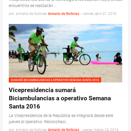
encuentros se realizarán …
por: Armario de Noticias
Armario de Noticias
-
viernes, abril 01, 2016
SUMARÁ BICIAMBULANCIAS A OPERATIVO SEMANA SANTA 2016
Vicepresidencia sumará
Biciambulancias a operativo Semana
Santa 2016
La Vicepresidencia de la República se integrará desde este
jueves al operativo Reconciliaci…
por: Armario de Noticias
Armario de Noticias
-
jueves, marzo 24, 2016