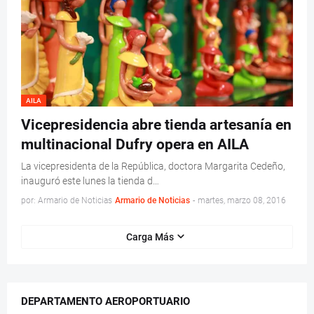
AILA
Vicepresidencia abre tienda artesanía en
multinacional Dufry opera en AILA
La vicepresidenta de la República, doctora Margarita Cedeño,
inauguró este lunes la tienda d…
por: Armario de Noticias
Armario de Noticias
-
martes, marzo 08, 2016
Carga Más
DEPARTAMENTO AEROPORTUARIO