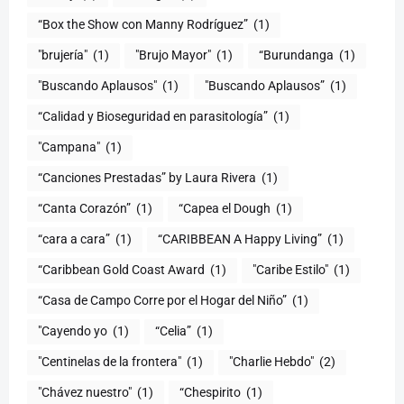
“Box the Show con Manny Rodríguez”
(1)
"brujería"
(1)
"Brujo Mayor"
(1)
“Burundanga
(1)
"Buscando Aplausos"
(1)
"Buscando Aplausos”
(1)
(1)
"Campana"
(1)
“Canciones Prestadas” by Laura Rivera
(1)
“Canta Corazón”
(1)
“Capea el Dough
(1)
“cara a cara”
(1)
“CARIBBEAN A Happy Living”
(1)
(1)
"Caribe Estilo"
(1)
“Casa de Campo Corre por el Hogar del Niño”
(1)
"Cayendo yo
(1)
(1)
"Centinelas de la frontera"
(1)
"Charlie Hebdo"
(2)
"Chávez nuestro"
(1)
“Chespirito
(1)