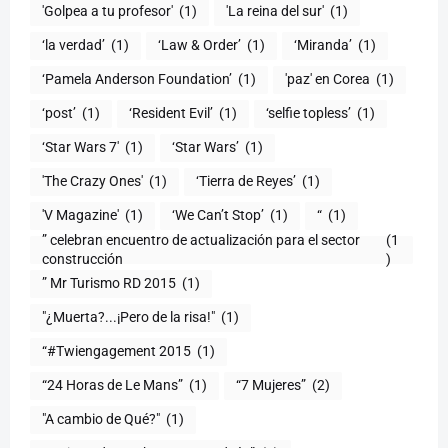
'Golpea a tu profesor'
(1)
'La reina del sur'
(1)
‘la verdad’
(1)
‘Law & Order’
(1)
‘Miranda’
(1)
‘Pamela Anderson Foundation’
(1)
'paz' en Corea
(1)
‘post’
(1)
‘Resident Evil’
(1)
‘selfie topless’
(1)
‘Star Wars 7′
(1)
‘Star Wars’
(1)
'The Crazy Ones'
(1)
‘Tierra de Reyes’
(1)
'V Magazine'
(1)
‘We Can’t Stop’
(1)
“
(1)
” celebran encuentro de actualización para el sector
(1
construcción
)
” Mr Turismo RD 2015
(1)
"¿Muerta?...¡Pero de la risa!"
(1)
“#Twiengagement 2015
(1)
“24 Horas de Le Mans”
(1)
“7 Mujeres”
(2)
(1)