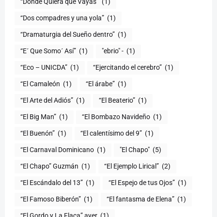
“Donde Quiera que Vayas”
(1)
“Dos compadres y una yola”
(1)
“Dramaturgia del Sueño dentro”
(1)
“E´ Que Somo´ Así”
(1)
"ebrio" -
(1)
“Eco – UNICDA”
(1)
“Ejercitando el cerebro”
(1)
“El Camaleón
(1)
“El árabe”
(1)
“El Arte del Adiós”
(1)
“El Beaterio”
(1)
“El Big Man”
(1)
“El Bombazo Navideño
(1)
“El Buenón”
(1)
“El calentísimo del 9”
(1)
“El Carnaval Dominicano
(1)
"El Chapo"
(5)
“El Chapo” Guzmán
(1)
“El Ejemplo Lirical”
(2)
“El Escándalo del 13”
(1)
“El Espejo de tus Ojos”
(1)
“El Famoso Biberón”
(1)
“El fantasma de Elena”
(1)
“El Gordo y La Flaca” ayer
(1)