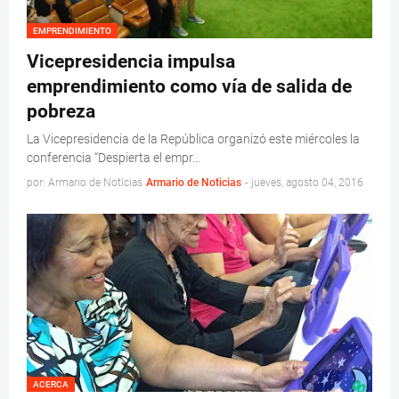
EMPRENDIMIENTO
Vicepresidencia impulsa
emprendimiento como vía de salida de
pobreza
La Vicepresidencia de la República organizó este miércoles la
conferencia “Despierta el empr…
por: Armario de Noticias
Armario de Noticias
-
jueves, agosto 04, 2016
ACERCA