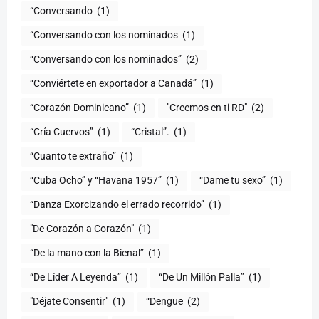
“Conversando
(1)
“Conversando con los nominados
(1)
“Conversando con los nominados”
(2)
“Conviértete en exportador a Canadá”
(1)
“Corazón Dominicano”
(1)
"Creemos en ti RD"
(2)
“Cría Cuervos”
(1)
“Cristal”.
(1)
“Cuanto te extraño”
(1)
“Cuba Ocho” y “Havana 1957”
(1)
“Dame tu sexo”
(1)
“Danza Exorcizando el errado recorrido”
(1)
"De Corazón a Corazón"
(1)
(1)
“De Líder A Leyenda”
(1)
“De Un Millón Palla”
(1)
"Déjate Consentir"
(1)
“Dengue
(2)