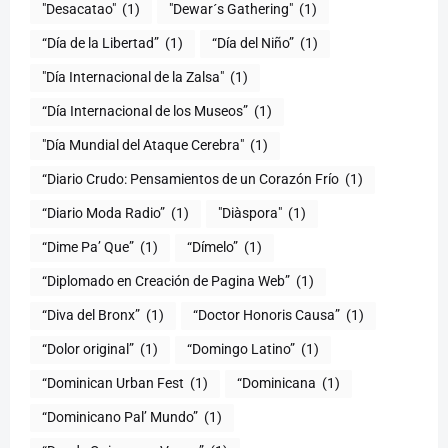
"Desacatao"
(1)
"Dewar´s Gathering"
(1)
(1)
“Día del Niño”
(1)
"Día Internacional de la Zalsa"
(1)
“Día Internacional de los Museos”
(1)
"Día Mundial del Ataque Cerebra"
(1)
“Diario Crudo: Pensamientos de un Corazón Frío
(1)
“Diario Moda Radio”
(1)
(1)
“Dime Pa’ Que”
(1)
“Dímelo”
(1)
“Diplomado en Creación de Pagina Web”
(1)
“Diva del Bronx”
(1)
“Doctor Honoris Causa”
(1)
“Dolor original”
(1)
“Domingo Latino”
(1)
“Dominican Urban Fest
(1)
“Dominicana
(1)
“Dominicano Pal’ Mundo”
(1)