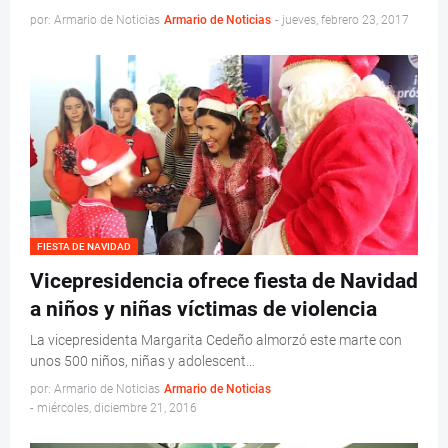
por: Armario de Noticias
Armario de Noticias
-
jueves, febrero 23, 2017
FIESTA DE NAVIDAD
Vicepresidencia ofrece fiesta de Navidad
a niños y niñas víctimas de violencia
La vicepresidenta Margarita Cedeño almorzó este marte con
unos 500 niños, niñas y adolescent…
por: Armario de Noticias
Armario de Noticias
-
miércoles, diciembre 21, 2016