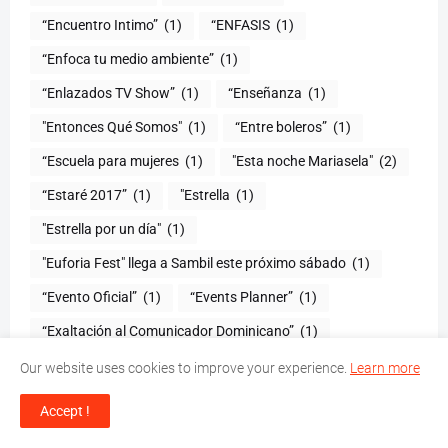
“Encuentro Intimo”
(1)
“ENFASIS
(1)
“Enfoca tu medio ambiente”
(1)
“Enlazados TV Show”
(1)
“Enseñanza
(1)
"Entonces Qué Somos"
(1)
“Entre boleros”
(1)
“Escuela para mujeres
(1)
"Esta noche Mariasela"
(2)
“Estaré 2017”
(1)
"Estrella
(1)
"Estrella por un día"
(1)
"Euforia Fest" llega a Sambil este próximo sábado
(1)
“Evento Oficial”
(1)
“Events Planner”
(1)
“Exaltación al Comunicador Dominicano”
(1)
"Expo Estética Internacional 2015"
(1)
Our website uses cookies to improve your experience.
Learn more
“Fabuloso y Chic”
(1)
“Fabulosos Má Mejores”
(1)
Accept !
“Familias Fuertes”
(1)
“Feliz Navidad”
(1)