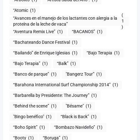
“Atomic
(1)
(
“Avances en el manejo de los lactantes con alergia a la
1
proteína de la leche de vaca”
)
“Aventura Remix Live”
(1)
“BACANOS”
(1)
“Bachateando Dance Festival
(1)
“Bailando” de Enrique Iglesias
(1)
“Bajo Terapia
(1)
“Bajo Terapia”
(1)
“Balk”
(1)
“Banco de parque”
(1)
"Bangerz Tour”
(1)
“Barahona International Surf Championship 2014”
(1)
“Barbarella by Presidente: The Journey”
(1)
“Behind the scene”
(1)
"Bésame"
(1)
"Bingo benéfico"
(1)
“Black is Back”
(1)
“Boho Spirit”
(1)
“Bombazo Navideño”
(1)
“Booty
(1)
“Boruga”
(1)