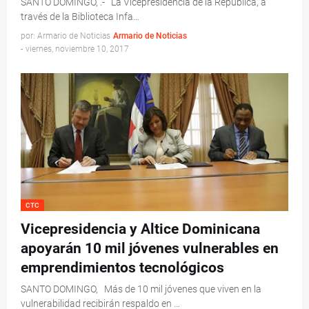
SANTO DOMINGO, .- La Vicepresidencia de la República, a
través de la Biblioteca Infa…
por: Armario de Noticias
Armario de Noticias
-
viernes, noviembre 10, 2017
CTC
Vicepresidencia y Altice Dominicana
apoyarán 10 mil jóvenes vulnerables en
emprendimientos tecnológicos
SANTO DOMINGO, Más de 10 mil jóvenes que viven en la
vulnerabilidad recibirán respaldo en …