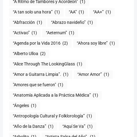
“A Ritmo de Tambores y Acordeón”
(1)
“A tan solo una hora”
(1)
“AA”
(1)
“AA+”
(1)
“Abfracción
(1)
“Abrazo navideño”
(1)
“Activao”
(1)
“Aeternum”
(1)
“Agenda por la Vida 2016
(2)
“Ahora soy libre”
(1)
“Alberto Ulloa
(2)
“Alice Through The LookingGlass
(1)
“Amor a Guitarra Limpia”.
(1)
“Amor Amor”
(1)
"Amores que se fueron"
(1)
“Anatomía Aplicada a la Práctica Médica”
(1)
“Ángeles
(1)
“Antropología Cultural y Folklorología”
(1)
“Año de la Danza”
(1)
“Aquí Se Va”
(1)
“Arbolito
(1)
“Artista Salsa del Año”.
(1)