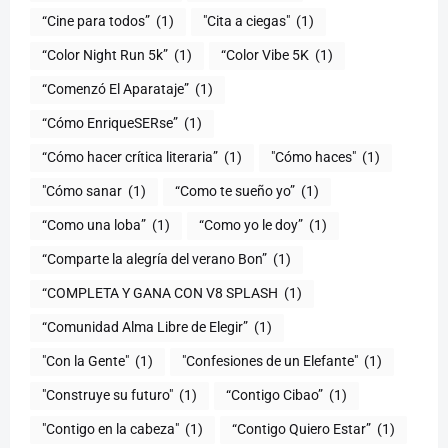
“Cine para todos”
(1)
"Cita a ciegas"
(1)
“Color Night Run 5k”
(1)
“Color Vibe 5K
(1)
“Comenzó El Aparataje”
(1)
“Cómo EnriqueSERse”
(1)
(1)
"Cómo haces"
(1)
"Cómo sanar
(1)
“Como te sueño yo”
(1)
“Como una loba”
(1)
“Como yo le doy”
(1)
“Comparte la alegría del verano Bon”
(1)
“COMPLETA Y GANA CON V8 SPLASH
(1)
“Comunidad Alma Libre de Elegir”
(1)
"Con la Gente"
(1)
"Confesiones de un Elefante"
(1)
"Construye su futuro"
(1)
“Contigo Cibao”
(1)
"Contigo en la cabeza"
(1)
“Contigo Quiero Estar”
(1)