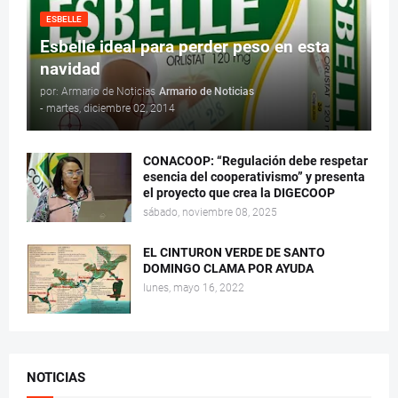
ESBELLE
Esbelle ideal para perder peso en esta
navidad
por: Armario de Noticias
Armario de Noticias
-
martes, diciembre 02, 2014
CONACOOP: “Regulación debe respetar
esencia del cooperativismo” y presenta
el proyecto que crea la DIGECOOP
sábado, noviembre 08, 2025
EL CINTURON VERDE DE SANTO
DOMINGO CLAMA POR AYUDA
lunes, mayo 16, 2022
NOTICIAS