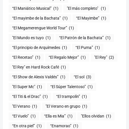
“El Maniático Musical”
(1)
"El más completo" ​
(1)
“El mayimbe de la Bachata”
(1)
“El Mayimbe”
(1)
“El Megamerengue World Tour”
(1)
"El Mundo es tuyo
(1)
“El Patrón de la Bachata”
(1)
“El principio de Arquímedes
(1)
“El Puma”
(1)
“El Recetao”
(1)
“El Regalo Mejor”
(1)
"El Rey"
(2)
"El Rey" en Hard Rock Café
(1)
“El Show de Alexis Valdés”
(1)
“El sol
(3)
"El Super Mc"
(1)
(1)
“El Titi & el Drac”
(1)
“El trampolín”
(1)
"El Verano
(1)
"El Verano en grupo
(1)
(1)
“Ella es Mia”
(1)
"Ellos olvidan
(1)
“En otra piel”
(1)
“Enamorao”
(1)