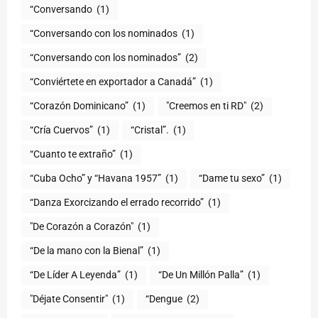
“Conversando
(1)
“Conversando con los nominados
(1)
“Conversando con los nominados”
(2)
“Conviértete en exportador a Canadá”
(1)
“Corazón Dominicano”
(1)
"Creemos en ti RD"
(2)
“Cría Cuervos”
(1)
“Cristal”.
(1)
“Cuanto te extraño”
(1)
“Cuba Ocho” y “Havana 1957”
(1)
“Dame tu sexo”
(1)
“Danza Exorcizando el errado recorrido”
(1)
"De Corazón a Corazón"
(1)
(1)
“De Líder A Leyenda”
(1)
“De Un Millón Palla”
(1)
"Déjate Consentir"
(1)
“Dengue
(2)