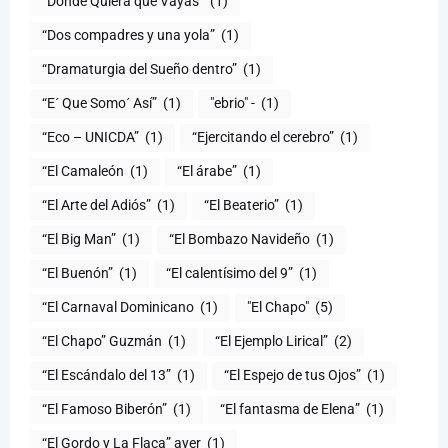
“Donde Quiera que Vayas”
(1)
“Dos compadres y una yola”
(1)
“Dramaturgia del Sueño dentro”
(1)
“E´ Que Somo´ Así”
(1)
"ebrio" -
(1)
“Eco – UNICDA”
(1)
“Ejercitando el cerebro”
(1)
“El Camaleón
(1)
“El árabe”
(1)
“El Arte del Adiós”
(1)
“El Beaterio”
(1)
“El Big Man”
(1)
“El Bombazo Navideño
(1)
“El Buenón”
(1)
“El calentísimo del 9”
(1)
“El Carnaval Dominicano
(1)
"El Chapo"
(5)
“El Chapo” Guzmán
(1)
“El Ejemplo Lirical”
(2)
“El Escándalo del 13”
(1)
“El Espejo de tus Ojos”
(1)
“El Famoso Biberón”
(1)
“El fantasma de Elena”
(1)
“El Gordo y La Flaca” ayer
(1)