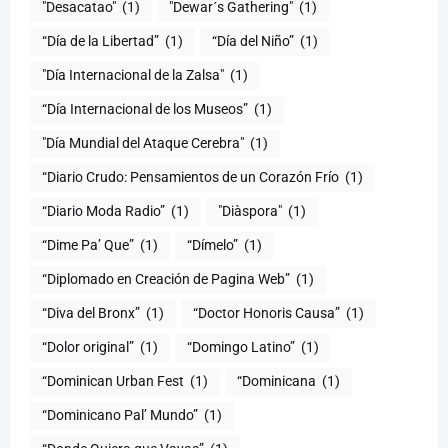
"Desacatao"
(1)
"Dewar´s Gathering"
(1)
(1)
“Día del Niño”
(1)
"Día Internacional de la Zalsa"
(1)
“Día Internacional de los Museos”
(1)
"Día Mundial del Ataque Cerebra"
(1)
“Diario Crudo: Pensamientos de un Corazón Frío
(1)
“Diario Moda Radio”
(1)
(1)
“Dime Pa’ Que”
(1)
“Dímelo”
(1)
“Diplomado en Creación de Pagina Web”
(1)
“Diva del Bronx”
(1)
“Doctor Honoris Causa”
(1)
“Dolor original”
(1)
“Domingo Latino”
(1)
“Dominican Urban Fest
(1)
“Dominicana
(1)
“Dominicano Pal’ Mundo”
(1)