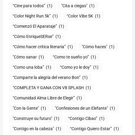
“Cine para todos”
(1)
"Cita a ciegas"
(1)
“Color Night Run 5k”
(1)
“Color Vibe 5K
(1)
“Comenzó El Aparataje”
(1)
“Cómo EnriqueSERse”
(1)
(1)
"Cómo haces"
(1)
"Cómo sanar
(1)
“Como te sueño yo”
(1)
“Como una loba”
(1)
“Como yo le doy”
(1)
“Comparte la alegría del verano Bon”
(1)
“COMPLETA Y GANA CON V8 SPLASH
(1)
“Comunidad Alma Libre de Elegir”
(1)
"Con la Gente"
(1)
"Confesiones de un Elefante"
(1)
"Construye su futuro"
(1)
“Contigo Cibao”
(1)
"Contigo en la cabeza"
(1)
“Contigo Quiero Estar”
(1)