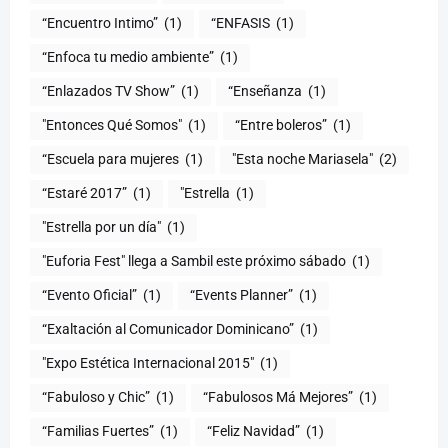
“Encuentro Intimo”
(1)
“ENFASIS
(1)
“Enfoca tu medio ambiente”
(1)
“Enlazados TV Show”
(1)
“Enseñanza
(1)
"Entonces Qué Somos"
(1)
“Entre boleros”
(1)
“Escuela para mujeres
(1)
"Esta noche Mariasela"
(2)
“Estaré 2017”
(1)
"Estrella
(1)
"Estrella por un día"
(1)
"Euforia Fest" llega a Sambil este próximo sábado
(1)
“Evento Oficial”
(1)
“Events Planner”
(1)
“Exaltación al Comunicador Dominicano”
(1)
"Expo Estética Internacional 2015"
(1)
“Fabuloso y Chic”
(1)
“Fabulosos Má Mejores”
(1)
“Familias Fuertes”
(1)
“Feliz Navidad”
(1)