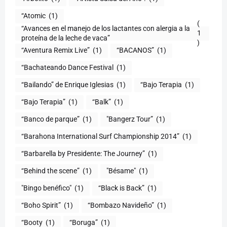
“Atomic
(1)
(
“Avances en el manejo de los lactantes con alergia a la
1
proteína de la leche de vaca”
)
“Aventura Remix Live”
(1)
“BACANOS”
(1)
“Bachateando Dance Festival
(1)
“Bailando” de Enrique Iglesias
(1)
“Bajo Terapia
(1)
“Bajo Terapia”
(1)
“Balk”
(1)
“Banco de parque”
(1)
"Bangerz Tour”
(1)
“Barahona International Surf Championship 2014”
(1)
“Barbarella by Presidente: The Journey”
(1)
“Behind the scene”
(1)
"Bésame"
(1)
"Bingo benéfico"
(1)
“Black is Back”
(1)
“Boho Spirit”
(1)
“Bombazo Navideño”
(1)
“Booty
(1)
“Boruga”
(1)