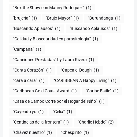
“Box the Show con Manny Rodríguez”
(1)
"brujería"
(1)
"Brujo Mayor"
(1)
“Burundanga
(1)
"Buscando Aplausos"
(1)
"Buscando Aplausos”
(1)
(1)
"Campana"
(1)
“Canciones Prestadas” by Laura Rivera
(1)
“Canta Corazón”
(1)
“Capea el Dough
(1)
“cara a cara”
(1)
“CARIBBEAN A Happy Living”
(1)
(1)
"Caribe Estilo"
(1)
“Casa de Campo Corre por el Hogar del Niño”
(1)
"Cayendo yo
(1)
(1)
"Centinelas de la frontera"
(1)
"Charlie Hebdo"
(2)
"Chávez nuestro"
(1)
“Chespirito
(1)