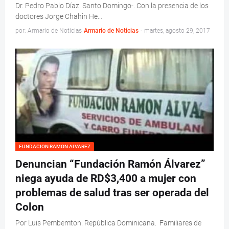
Dr. Pedro Pablo Díaz. Santo Domingo-. Con la presencia de los
doctores Jorge Chahin He…
por: Armario de Noticias
Armario de Noticias
-
martes, agosto 29, 2017
FUNDACION RAMON ALVAREZ
Denuncian “Fundación Ramón Álvarez”
niega ayuda de RD$3,400 a mujer con
problemas de salud tras ser operada del
Colon
Por Luis Pembemton. República Dominicana. Familiares de