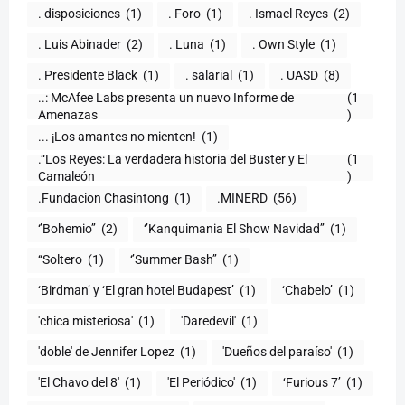
. disposiciones
(1)
. Foro
(1)
. Ismael Reyes
(2)
. Luis Abinader
(2)
. Luna
(1)
. Own Style
(1)
. Presidente Black
(1)
. salarial
(1)
. UASD
(8)
..: McAfee Labs presenta un nuevo Informe de
(1
)
... ¡Los amantes no mienten!
(1)
.“Los Reyes: La verdadera historia del Buster y El
(1
Camaleón
)
.Fundacion Chasintong
(1)
.MINERD
(56)
‘’Bohemio’’
(2)
‘’Kanquimania El Show Navidad’’
(1)
‘‘Soltero
(1)
‘’Summer Bash’’
(1)
‘Birdman’ y ‘El gran hotel Budapest’
(1)
‘Chabelo’
(1)
'chica misteriosa'
(1)
'Daredevil'
(1)
'doble' de Jennifer Lopez
(1)
'Dueños del paraíso'
(1)
'El Chavo del 8'
(1)
'El Periódico'
(1)
‘Furious 7’
(1)