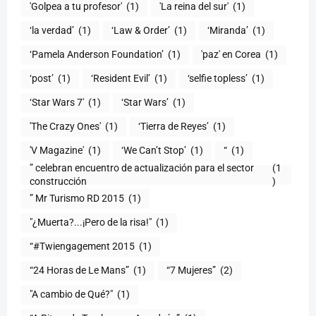
'Golpea a tu profesor'
(1)
'La reina del sur'
(1)
‘la verdad’
(1)
‘Law & Order’
(1)
‘Miranda’
(1)
‘Pamela Anderson Foundation’
(1)
'paz' en Corea
(1)
‘post’
(1)
‘Resident Evil’
(1)
‘selfie topless’
(1)
‘Star Wars 7′
(1)
‘Star Wars’
(1)
'The Crazy Ones'
(1)
‘Tierra de Reyes’
(1)
'V Magazine'
(1)
‘We Can’t Stop’
(1)
“
(1)
” celebran encuentro de actualización para el sector
(1
construcción
)
” Mr Turismo RD 2015
(1)
"¿Muerta?...¡Pero de la risa!"
(1)
“#Twiengagement 2015
(1)
“24 Horas de Le Mans”
(1)
“7 Mujeres”
(2)
(1)