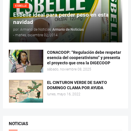
ESBELLE
Esbelle ideal para perder peso en esta
navidad
por: Armario de Noticias
Armario de Noticias
-
martes, diciembre 02, 2014
CONACOOP: “Regulación debe respetar
esencia del cooperativismo” y presenta
el proyecto que crea la DIGECOOP
sábado, noviembre 08, 2025
EL CINTURON VERDE DE SANTO
DOMINGO CLAMA POR AYUDA
lunes, mayo 16, 2022
NOTICIAS