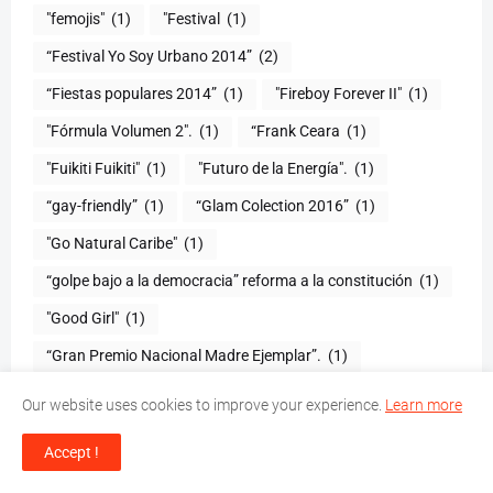
"femojis"
(1)
"Festival
(1)
“Festival Yo Soy Urbano 2014”
(2)
“Fiestas populares 2014”
(1)
"Fireboy Forever II"
(1)
"Fórmula Volumen 2".
(1)
“Frank Ceara
(1)
"Fuikiti Fuikiti"
(1)
"Futuro de la Energía".
(1)
“gay-friendly”
(1)
“Glam Colection 2016”
(1)
"Go Natural Caribe"
(1)
“golpe bajo a la democracia” reforma a la constitución
(1)
"Good Girl"
(1)
“Gran Premio Nacional Madre Ejemplar”.
(1)
“Grandes Dominicanos XIX”
(1)
Our website uses cookies to improve your experience.
Learn more
"Grandes Dominicanos"
(1)
Accept !
(1)