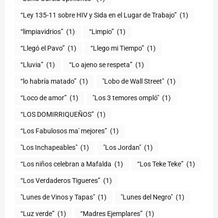
“Ley 135-11 sobre HIV y Sida en el Lugar de Trabajo”
(1)
“limpiavidrios”
(1)
“Limpio”
(1)
“Llegó el Pavo”
(1)
“Llego mi Tiempo”
(1)
“Lluvia”
(1)
“Lo ajeno se respeta”
(1)
“lo habría matado”
(1)
"Lobo de Wall Street"
(1)
“Loco de amor”
(1)
"Los 3 temores ompló"
(1)
(1)
“Los Fabulosos ma' mejores”
(1)
"Los Inchapeables"
(1)
"Los Jordan"
(1)
“Los niños celebran a Mafalda
(1)
“Los Teke Teke”
(1)
“Los Verdaderos Tigueres”
(1)
"Lunes de Vinos y Tapas"
(1)
"Lunes del Negro"
(1)
“Luz verde”
(1)
“Madres Ejemplares”
(1)