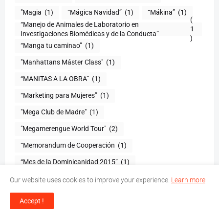
"Magia
(1)
“Mágica Navidad”
(1)
“Mákina”
(1)
(
“Manejo de Animales de Laboratorio en
1
)
“Manga tu caminao”
(1)
"Manhattans Máster Class"
(1)
“MANITAS A LA OBRA”
(1)
“Marketing para Mujeres”
(1)
"Mega Club de Madre"
(1)
"Megamerengue World Tour"
(2)
“Memorandum de Cooperación
(1)
“Mes de la Dominicanidad 2015”
(1)
"Messiah El Artista"
(1)
“Mi Delirio”
(1)
Our website uses cookies to improve your experience.
Learn more
“Mi mascota
(1)
“Mi mejor regalo”
(1)
Accept !
“Mi novia y yo
(1)
"Mi patria"
(1)