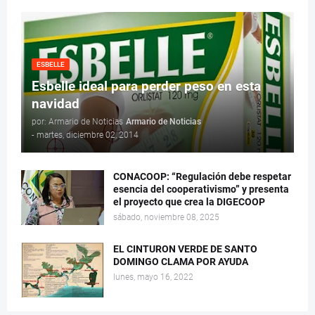
ESBELLE
Esbelle ideal para perder peso en esta
navidad
por: Armario de Noticias
Armario de Noticias
-
martes, diciembre 02, 2014
CONACOOP: “Regulación debe respetar
esencia del cooperativismo” y presenta
el proyecto que crea la DIGECOOP
sábado, noviembre 08, 2025
EL CINTURON VERDE DE SANTO
DOMINGO CLAMA POR AYUDA
lunes, mayo 16, 2022