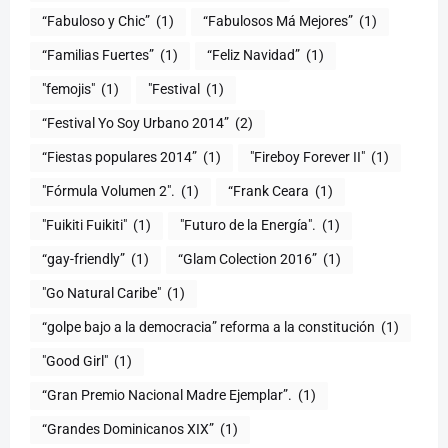
“Fabuloso y Chic”
(1)
“Fabulosos Má Mejores”
(1)
“Familias Fuertes”
(1)
“Feliz Navidad”
(1)
"femojis"
(1)
"Festival
(1)
“Festival Yo Soy Urbano 2014”
(2)
“Fiestas populares 2014”
(1)
"Fireboy Forever II"
(1)
"Fórmula Volumen 2".
(1)
“Frank Ceara
(1)
"Fuikiti Fuikiti"
(1)
"Futuro de la Energía".
(1)
“gay-friendly”
(1)
“Glam Colection 2016”
(1)
"Go Natural Caribe"
(1)
“golpe bajo a la democracia” reforma a la constitución
(1)
"Good Girl"
(1)
“Gran Premio Nacional Madre Ejemplar”.
(1)
“Grandes Dominicanos XIX”
(1)