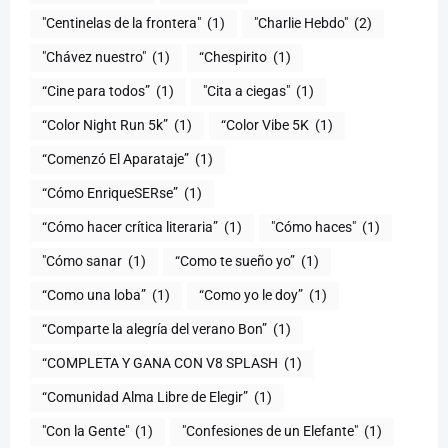
"Centinelas de la frontera"
(1)
"Charlie Hebdo"
(2)
"Chávez nuestro"
(1)
“Chespirito
(1)
“Cine para todos”
(1)
"Cita a ciegas"
(1)
“Color Night Run 5k”
(1)
“Color Vibe 5K
(1)
“Comenzó El Aparataje”
(1)
“Cómo EnriqueSERse”
(1)
(1)
"Cómo haces"
(1)
"Cómo sanar
(1)
“Como te sueño yo”
(1)
“Como una loba”
(1)
“Como yo le doy”
(1)
“Comparte la alegría del verano Bon”
(1)
“COMPLETA Y GANA CON V8 SPLASH
(1)
“Comunidad Alma Libre de Elegir”
(1)
"Con la Gente"
(1)
"Confesiones de un Elefante"
(1)