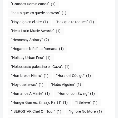
"Grandes Dominicanos"
(1)
(1)
"Hay algo en el aire
(1)
“Haz que te toquen”
(1)
"Heat Latin Music Awards"
(1)
“Hennessy Artistry”
(2)
“Hogar del Niño” La Romana
(1)
(1)
"Holocausto palestino en Gaza".
(1)
“Hombre de Hierro”
(1)
(1)
"Hoy que te vas"
(1)
"Hubo Alguien"
(1)
“Humanos A Marte”
(1)
"Humor con Swing"
(1)
(1)
“I Believe”
(1)
“IBEROSTAR Chef On Tour”
(1)
“Ignore No More
(1)