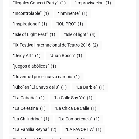
“Ilegales Concert Party”
(1)
“Improvisación
(1)
“Incontrolable”
(1)
“inminente”
(1)
"Inspirational"
(1)
“IOL PRO”
(1)
“Isle of Light Fest”
(1)
“Isle of light”
(4)
“IX Festival Internacional de Teatro 2016
(2)
“Jeidy Art”
(1)
"Juan Bosch"
(1)
"juegos diabólicos"
(1)
“Juventud por el nuevo cambio
(1)
"Kiko" en "El Chavo del 8"
(1)
“La Barbie”
(1)
“La Cabaña”
(1)
"La Calle Soy Yo"
(1)
“La Celestina
(1)
“La Chica De Calle
(1)
"La Chilindrina"
(1)
"La Competencia"
(1)
“La Familia Reyna”
(2)
“LA FAVORITA”
(1)