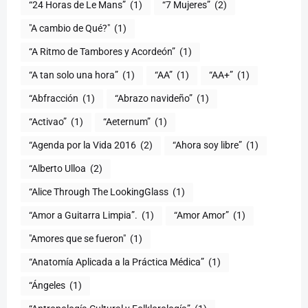
“24 Horas de Le Mans”
(1)
“7 Mujeres”
(2)
(1)
“A Ritmo de Tambores y Acordeón”
(1)
“A tan solo una hora”
(1)
“AA”
(1)
“AA+”
(1)
“Abfracción
(1)
“Abrazo navideño”
(1)
“Activao”
(1)
“Aeternum”
(1)
“Agenda por la Vida 2016
(2)
“Ahora soy libre”
(1)
“Alberto Ulloa
(2)
“Alice Through The LookingGlass
(1)
“Amor a Guitarra Limpia”.
(1)
“Amor Amor”
(1)
"Amores que se fueron"
(1)
“Anatomía Aplicada a la Práctica Médica”
(1)
“Ángeles
(1)