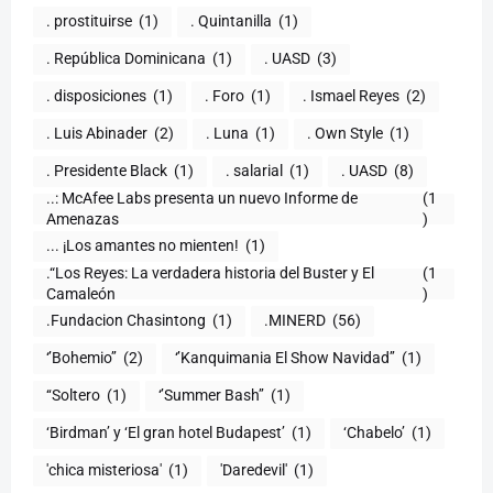
. prostituirse
(1)
. Quintanilla
(1)
. República Dominicana
(1)
. UASD
(3)
. disposiciones
(1)
. Foro
(1)
. Ismael Reyes
(2)
. Luis Abinader
(2)
. Luna
(1)
. Own Style
(1)
. Presidente Black
(1)
. salarial
(1)
. UASD
(8)
..: McAfee Labs presenta un nuevo Informe de
(1
)
... ¡Los amantes no mienten!
(1)
.“Los Reyes: La verdadera historia del Buster y El
(1
Camaleón
)
.Fundacion Chasintong
(1)
.MINERD
(56)
‘’Bohemio’’
(2)
‘’Kanquimania El Show Navidad’’
(1)
‘‘Soltero
(1)
‘’Summer Bash’’
(1)
‘Birdman’ y ‘El gran hotel Budapest’
(1)
‘Chabelo’
(1)
'chica misteriosa'
(1)
'Daredevil'
(1)