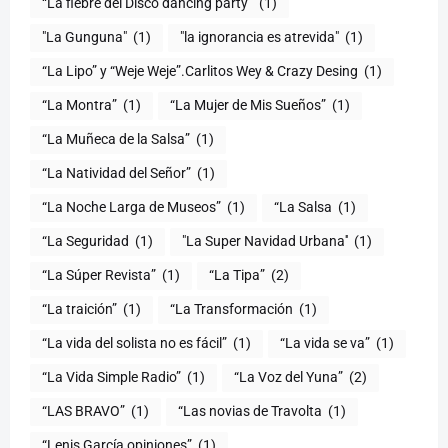
“La fiebre del Disco dancing party”
(1)
(1)
"la ignorancia es atrevida"
(1)
“La Lipo” y “Weje Weje”.Carlitos Wey & Crazy Desing
(1)
“La Montra”
(1)
“La Mujer de Mis Sueños”
(1)
“La Muñeca de la Salsa”
(1)
“La Natividad del Señor”
(1)
“La Noche Larga de Museos”
(1)
“La Salsa
(1)
“La Seguridad
(1)
"La Super Navidad Urbana''
(1)
“La Súper Revista”
(1)
“La Tipa”
(2)
“La traición”
(1)
“La Transformación
(1)
“La vida del solista no es fácil”
(1)
“La vida se va”
(1)
“La Vida Simple Radio”
(1)
“La Voz del Yuna”
(2)
“LAS BRAVO”
(1)
“Las novias de Travolta
(1)
“Lenis García opiniones”
(1)