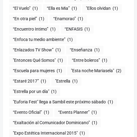
(1)
“Ella es Mia”
(1)
"Ellos olvidan
(1)
“En otra piel”
(1)
“Enamorao”
(1)
“Encuentro Intimo”
(1)
“ENFASIS
(1)
“Enfoca tu medio ambiente”
(1)
“Enlazados TV Show”
(1)
“Enseñanza
(1)
"Entonces Qué Somos"
(1)
“Entre boleros”
(1)
“Escuela para mujeres
(1)
"Esta noche Mariasela"
(2)
“Estaré 2017”
(1)
"Estrella
(1)
"Estrella por un día"
(1)
"Euforia Fest" llega a Sambil este próximo sábado
(1)
“Evento Oficial”
(1)
“Events Planner”
(1)
“Exaltación al Comunicador Dominicano”
(1)
"Expo Estética Internacional 2015"
(1)