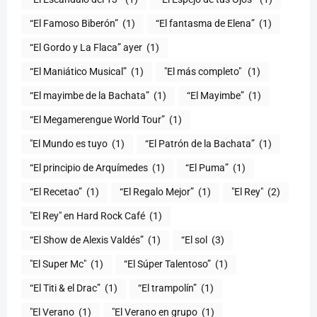
“El Famoso Biberón”
(1)
“El fantasma de Elena”
(1)
“El Gordo y La Flaca” ayer
(1)
“El Maniático Musical”
(1)
"El más completo" ​
(1)
“El mayimbe de la Bachata”
(1)
“El Mayimbe”
(1)
“El Megamerengue World Tour”
(1)
"El Mundo es tuyo
(1)
“El Patrón de la Bachata”
(1)
“El principio de Arquímedes
(1)
“El Puma”
(1)
“El Recetao”
(1)
“El Regalo Mejor”
(1)
"El Rey"
(2)
"El Rey" en Hard Rock Café
(1)
“El Show de Alexis Valdés”
(1)
“El sol
(3)
"El Super Mc"
(1)
(1)
“El Titi & el Drac”
(1)
“El trampolín”
(1)
"El Verano
(1)
"El Verano en grupo
(1)