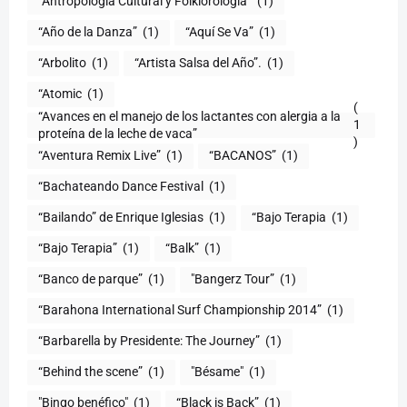
“Antropología Cultural y Folklorología”
(1)
“Año de la Danza”
(1)
“Aquí Se Va”
(1)
“Arbolito
(1)
“Artista Salsa del Año”.
(1)
“Atomic
(1)
(
“Avances en el manejo de los lactantes con alergia a la
1
proteína de la leche de vaca”
)
“Aventura Remix Live”
(1)
“BACANOS”
(1)
“Bachateando Dance Festival
(1)
“Bailando” de Enrique Iglesias
(1)
“Bajo Terapia
(1)
“Bajo Terapia”
(1)
“Balk”
(1)
“Banco de parque”
(1)
"Bangerz Tour”
(1)
“Barahona International Surf Championship 2014”
(1)
“Barbarella by Presidente: The Journey”
(1)
“Behind the scene”
(1)
"Bésame"
(1)
"Bingo benéfico"
(1)
“Black is Back”
(1)