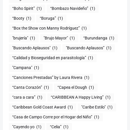
“Boho Spirit”
(1)
“Bombazo Navideño”
(1)
“Booty
(1)
“Boruga”
(1)
“Box the Show con Manny Rodríguez”
(1)
"brujería"
(1)
"Brujo Mayor"
(1)
“Burundanga
(1)
"Buscando Aplausos"
(1)
"Buscando Aplausos”
(1)
(1)
"Campana"
(1)
“Canciones Prestadas” by Laura Rivera
(1)
“Canta Corazón”
(1)
“Capea el Dough
(1)
“cara a cara”
(1)
“CARIBBEAN A Happy Living”
(1)
(1)
"Caribe Estilo"
(1)
“Casa de Campo Corre por el Hogar del Niño”
(1)
"Cayendo yo
(1)
(1)