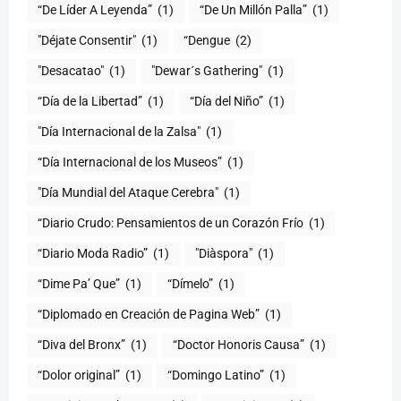
“De Líder A Leyenda”
(1)
“De Un Millón Palla”
(1)
"Déjate Consentir"
(1)
“Dengue
(2)
"Desacatao"
(1)
"Dewar´s Gathering"
(1)
(1)
“Día del Niño”
(1)
"Día Internacional de la Zalsa"
(1)
“Día Internacional de los Museos”
(1)
"Día Mundial del Ataque Cerebra"
(1)
“Diario Crudo: Pensamientos de un Corazón Frío
(1)
“Diario Moda Radio”
(1)
(1)
“Dime Pa’ Que”
(1)
“Dímelo”
(1)
“Diplomado en Creación de Pagina Web”
(1)
“Diva del Bronx”
(1)
“Doctor Honoris Causa”
(1)
“Dolor original”
(1)
“Domingo Latino”
(1)