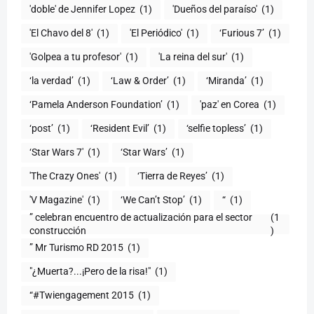
'doble' de Jennifer Lopez
(1)
'Dueños del paraíso'
(1)
'El Chavo del 8'
(1)
'El Periódico'
(1)
‘Furious 7’
(1)
'Golpea a tu profesor'
(1)
'La reina del sur'
(1)
‘la verdad’
(1)
‘Law & Order’
(1)
‘Miranda’
(1)
‘Pamela Anderson Foundation’
(1)
'paz' en Corea
(1)
‘post’
(1)
‘Resident Evil’
(1)
‘selfie topless’
(1)
‘Star Wars 7′
(1)
‘Star Wars’
(1)
'The Crazy Ones'
(1)
‘Tierra de Reyes’
(1)
'V Magazine'
(1)
‘We Can’t Stop’
(1)
“
(1)
” celebran encuentro de actualización para el sector
(1
construcción
)
” Mr Turismo RD 2015
(1)
"¿Muerta?...¡Pero de la risa!"
(1)
“#Twiengagement 2015
(1)