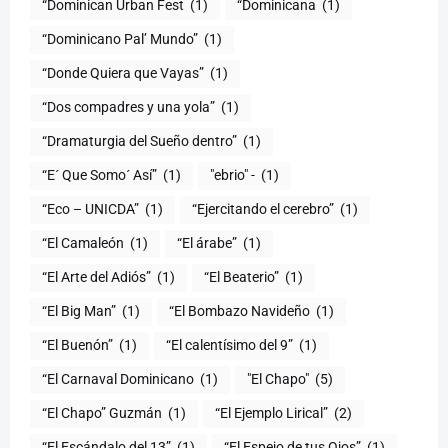
“Dominican Urban Fest
(1)
“Dominicana
(1)
“Dominicano Pal’ Mundo”
(1)
“Donde Quiera que Vayas”
(1)
“Dos compadres y una yola”
(1)
“Dramaturgia del Sueño dentro”
(1)
“E´ Que Somo´ Así”
(1)
"ebrio" -
(1)
“Eco – UNICDA”
(1)
“Ejercitando el cerebro”
(1)
“El Camaleón
(1)
“El árabe”
(1)
“El Arte del Adiós”
(1)
“El Beaterio”
(1)
“El Big Man”
(1)
“El Bombazo Navideño
(1)
“El Buenón”
(1)
“El calentísimo del 9”
(1)
“El Carnaval Dominicano
(1)
"El Chapo"
(5)
“El Chapo” Guzmán
(1)
“El Ejemplo Lirical”
(2)
“El Escándalo del 13”
(1)
“El Espejo de tus Ojos”
(1)