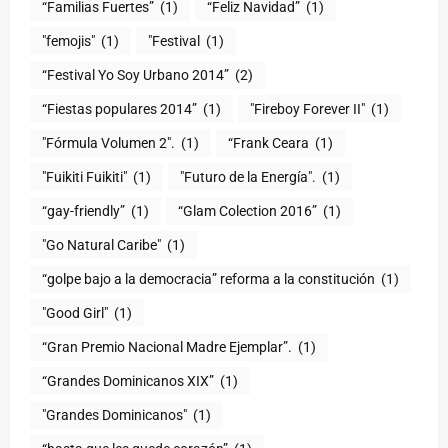
“Familias Fuertes”
(1)
“Feliz Navidad”
(1)
"femojis"
(1)
"Festival
(1)
“Festival Yo Soy Urbano 2014”
(2)
“Fiestas populares 2014”
(1)
"Fireboy Forever II"
(1)
"Fórmula Volumen 2".
(1)
“Frank Ceara
(1)
"Fuikiti Fuikiti"
(1)
"Futuro de la Energía".
(1)
“gay-friendly”
(1)
“Glam Colection 2016”
(1)
"Go Natural Caribe"
(1)
“golpe bajo a la democracia” reforma a la constitución
(1)
"Good Girl"
(1)
“Gran Premio Nacional Madre Ejemplar”.
(1)
“Grandes Dominicanos XIX”
(1)
"Grandes Dominicanos"
(1)