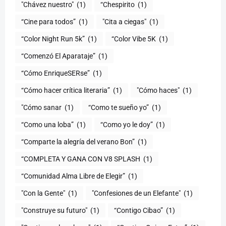
"Chávez nuestro"
(1)
“Chespirito
(1)
“Cine para todos”
(1)
"Cita a ciegas"
(1)
“Color Night Run 5k”
(1)
“Color Vibe 5K
(1)
“Comenzó El Aparataje”
(1)
“Cómo EnriqueSERse”
(1)
(1)
"Cómo haces"
(1)
"Cómo sanar
(1)
“Como te sueño yo”
(1)
“Como una loba”
(1)
“Como yo le doy”
(1)
“Comparte la alegría del verano Bon”
(1)
“COMPLETA Y GANA CON V8 SPLASH
(1)
“Comunidad Alma Libre de Elegir”
(1)
"Con la Gente"
(1)
"Confesiones de un Elefante"
(1)
"Construye su futuro"
(1)
“Contigo Cibao”
(1)