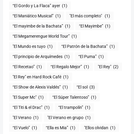
“El Gordo y La Flaca” ayer
(1)
“El Maniático Musical”
(1)
"El más completo" ​
(1)
“El mayimbe de la Bachata”
(1)
“El Mayimbe”
(1)
“El Megamerengue World Tour”
(1)
"El Mundo es tuyo
(1)
“El Patrón de la Bachata”
(1)
“El principio de Arquímedes
(1)
“El Puma”
(1)
“El Recetao”
(1)
“El Regalo Mejor”
(1)
"El Rey"
(2)
"El Rey" en Hard Rock Café
(1)
“El Show de Alexis Valdés”
(1)
“El sol
(3)
"El Super Mc"
(1)
(1)
“El Titi & el Drac”
(1)
“El trampolín”
(1)
"El Verano
(1)
"El Verano en grupo
(1)
(1)
“Ella es Mia”
(1)
"Ellos olvidan
(1)