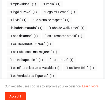
“limpiavidrios”
(1)
“Limpio”
(1)
“Llegó el Pavo”
(1)
“Llego mi Tiempo”
(1)
“Lluvia”
(1)
“Lo ajeno se respeta”
(1)
“lo habría matado”
(1)
"Lobo de Wall Street"
(1)
“Loco de amor”
(1)
"Los 3 temores ompló"
(1)
(1)
“Los Fabulosos ma' mejores”
(1)
"Los Inchapeables"
(1)
"Los Jordan"
(1)
“Los niños celebran a Mafalda
(1)
“Los Teke Teke”
(1)
“Los Verdaderos Tigueres”
(1)
"Lunes de Vinos y Tapas"
(1)
"Lunes del Negro"
(1)
Our website uses cookies to improve your experience.
Learn more
“Luz verde”
(1)
“Madres Ejemplares”
(1)
Accept !
"Magia
(1)
“Mágica Navidad”
(1)
“Mákina”
(1)
(