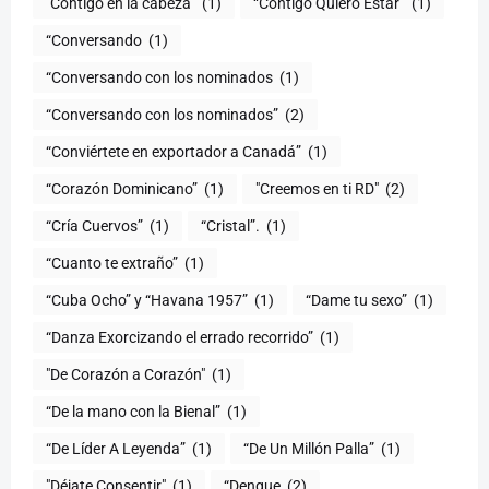
"Contigo en la cabeza"
(1)
“Contigo Quiero Estar”
(1)
“Conversando
(1)
“Conversando con los nominados
(1)
“Conversando con los nominados”
(2)
“Conviértete en exportador a Canadá”
(1)
“Corazón Dominicano”
(1)
"Creemos en ti RD"
(2)
“Cría Cuervos”
(1)
“Cristal”.
(1)
“Cuanto te extraño”
(1)
“Cuba Ocho” y “Havana 1957”
(1)
“Dame tu sexo”
(1)
“Danza Exorcizando el errado recorrido”
(1)
"De Corazón a Corazón"
(1)
(1)
“De Líder A Leyenda”
(1)
“De Un Millón Palla”
(1)
"Déjate Consentir"
(1)
“Dengue
(2)