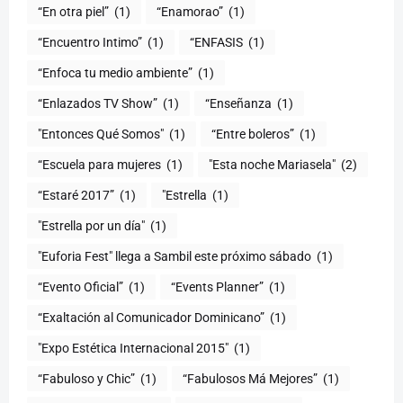
“En otra piel”
(1)
“Enamorao”
(1)
“Encuentro Intimo”
(1)
“ENFASIS
(1)
“Enfoca tu medio ambiente”
(1)
“Enlazados TV Show”
(1)
“Enseñanza
(1)
"Entonces Qué Somos"
(1)
“Entre boleros”
(1)
“Escuela para mujeres
(1)
"Esta noche Mariasela"
(2)
“Estaré 2017”
(1)
"Estrella
(1)
"Estrella por un día"
(1)
"Euforia Fest" llega a Sambil este próximo sábado
(1)
“Evento Oficial”
(1)
“Events Planner”
(1)
“Exaltación al Comunicador Dominicano”
(1)
"Expo Estética Internacional 2015"
(1)
“Fabuloso y Chic”
(1)
“Fabulosos Má Mejores”
(1)