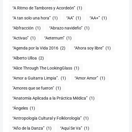
“A Ritmo de Tambores y Acordeón”
(1)
“A tan solo una hora”
(1)
“AA”
(1)
“AA+”
(1)
“Abfracción
(1)
“Abrazo navideño”
(1)
“Activao”
(1)
“Aeternum”
(1)
“Agenda por la Vida 2016
(2)
“Ahora soy libre”
(1)
“Alberto Ulloa
(2)
“Alice Through The LookingGlass
(1)
“Amor a Guitarra Limpia”.
(1)
“Amor Amor”
(1)
"Amores que se fueron"
(1)
“Anatomía Aplicada a la Práctica Médica”
(1)
“Ángeles
(1)
“Antropología Cultural y Folklorología”
(1)
“Año de la Danza”
(1)
“Aquí Se Va”
(1)