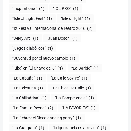
"Inspirational"
(1)
“IOL PRO”
(1)
“Isle of Light Fest”
(1)
“Isle of light”
(4)
“IX Festival Internacional de Teatro 2016
(2)
“Jeidy Art”
(1)
"Juan Bosch"
(1)
"juegos diabólicos"
(1)
“Juventud por el nuevo cambio
(1)
"Kiko" en "El Chavo del 8"
(1)
“La Barbie”
(1)
“La Cabaña”
(1)
"La Calle Soy Yo"
(1)
“La Celestina
(1)
“La Chica De Calle
(1)
"La Chilindrina"
(1)
"La Competencia"
(1)
“La Familia Reyna”
(2)
“LA FAVORITA”
(1)
“La fiebre del Disco dancing party”
(1)
(1)
"la ignorancia es atrevida"
(1)