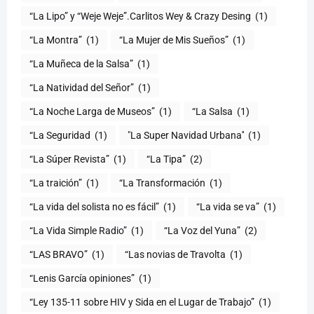
“La Lipo” y “Weje Weje”.Carlitos Wey & Crazy Desing
(1)
“La Montra”
(1)
“La Mujer de Mis Sueños”
(1)
“La Muñeca de la Salsa”
(1)
“La Natividad del Señor”
(1)
“La Noche Larga de Museos”
(1)
“La Salsa
(1)
“La Seguridad
(1)
"La Super Navidad Urbana''
(1)
“La Súper Revista”
(1)
“La Tipa”
(2)
“La traición”
(1)
“La Transformación
(1)
“La vida del solista no es fácil”
(1)
“La vida se va”
(1)
“La Vida Simple Radio”
(1)
“La Voz del Yuna”
(2)
“LAS BRAVO”
(1)
“Las novias de Travolta
(1)
“Lenis García opiniones”
(1)
“Ley 135-11 sobre HIV y Sida en el Lugar de Trabajo”
(1)