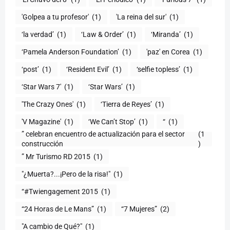
'Golpea a tu profesor'
(1)
'La reina del sur'
(1)
‘la verdad’
(1)
‘Law & Order’
(1)
‘Miranda’
(1)
‘Pamela Anderson Foundation’
(1)
'paz' en Corea
(1)
‘post’
(1)
‘Resident Evil’
(1)
‘selfie topless’
(1)
‘Star Wars 7′
(1)
‘Star Wars’
(1)
'The Crazy Ones'
(1)
‘Tierra de Reyes’
(1)
'V Magazine'
(1)
‘We Can’t Stop’
(1)
“
(1)
” celebran encuentro de actualización para el sector
(1
construcción
)
” Mr Turismo RD 2015
(1)
"¿Muerta?...¡Pero de la risa!"
(1)
“#Twiengagement 2015
(1)
“24 Horas de Le Mans”
(1)
“7 Mujeres”
(2)
(1)