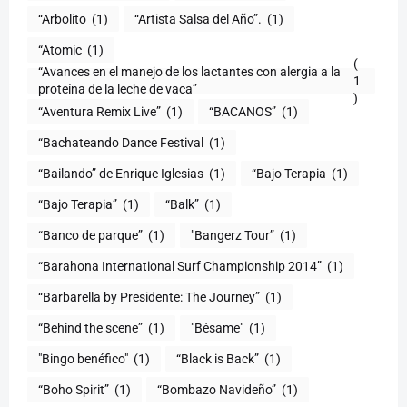
“Arbolito
(1)
“Artista Salsa del Año”.
(1)
“Atomic
(1)
(
“Avances en el manejo de los lactantes con alergia a la
1
proteína de la leche de vaca”
)
“Aventura Remix Live”
(1)
“BACANOS”
(1)
“Bachateando Dance Festival
(1)
“Bailando” de Enrique Iglesias
(1)
“Bajo Terapia
(1)
“Bajo Terapia”
(1)
“Balk”
(1)
“Banco de parque”
(1)
"Bangerz Tour”
(1)
“Barahona International Surf Championship 2014”
(1)
“Barbarella by Presidente: The Journey”
(1)
“Behind the scene”
(1)
"Bésame"
(1)
"Bingo benéfico"
(1)
“Black is Back”
(1)
“Boho Spirit”
(1)
“Bombazo Navideño”
(1)