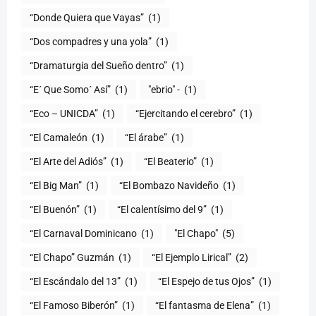
“Donde Quiera que Vayas”
(1)
“Dos compadres y una yola”
(1)
“Dramaturgia del Sueño dentro”
(1)
“E´ Que Somo´ Así”
(1)
"ebrio" -
(1)
“Eco – UNICDA”
(1)
“Ejercitando el cerebro”
(1)
“El Camaleón
(1)
“El árabe”
(1)
“El Arte del Adiós”
(1)
“El Beaterio”
(1)
“El Big Man”
(1)
“El Bombazo Navideño
(1)
“El Buenón”
(1)
“El calentísimo del 9”
(1)
“El Carnaval Dominicano
(1)
"El Chapo"
(5)
“El Chapo” Guzmán
(1)
“El Ejemplo Lirical”
(2)
“El Escándalo del 13”
(1)
“El Espejo de tus Ojos”
(1)
“El Famoso Biberón”
(1)
“El fantasma de Elena”
(1)