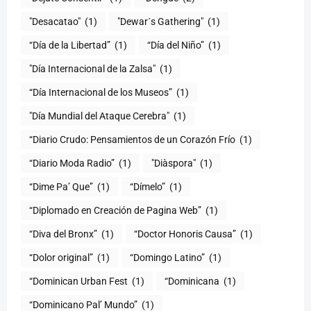
"Desacatao"
(1)
"Dewar´s Gathering"
(1)
(1)
“Día del Niño”
(1)
"Día Internacional de la Zalsa"
(1)
“Día Internacional de los Museos”
(1)
"Día Mundial del Ataque Cerebra"
(1)
“Diario Crudo: Pensamientos de un Corazón Frío
(1)
“Diario Moda Radio”
(1)
(1)
“Dime Pa’ Que”
(1)
“Dímelo”
(1)
“Diplomado en Creación de Pagina Web”
(1)
“Diva del Bronx”
(1)
“Doctor Honoris Causa”
(1)
“Dolor original”
(1)
“Domingo Latino”
(1)
“Dominican Urban Fest
(1)
“Dominicana
(1)
“Dominicano Pal’ Mundo”
(1)