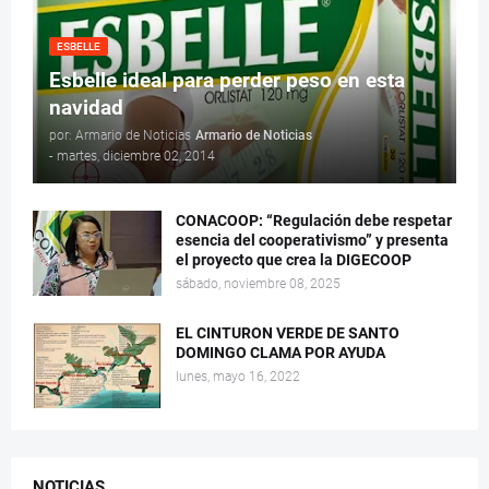
ESBELLE
Esbelle ideal para perder peso en esta
navidad
por: Armario de Noticias
Armario de Noticias
-
martes, diciembre 02, 2014
CONACOOP: “Regulación debe respetar
esencia del cooperativismo” y presenta
el proyecto que crea la DIGECOOP
sábado, noviembre 08, 2025
EL CINTURON VERDE DE SANTO
DOMINGO CLAMA POR AYUDA
lunes, mayo 16, 2022
NOTICIAS