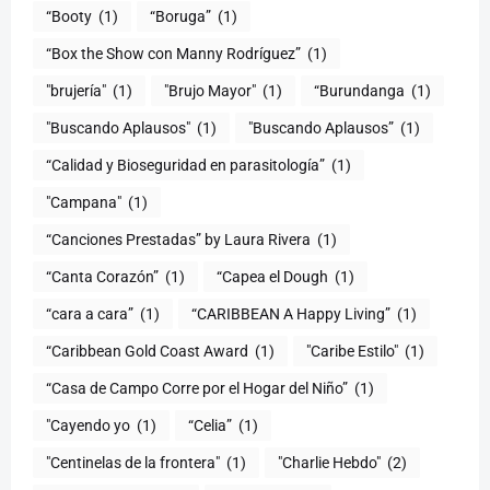
“Booty
(1)
“Boruga”
(1)
“Box the Show con Manny Rodríguez”
(1)
"brujería"
(1)
"Brujo Mayor"
(1)
“Burundanga
(1)
"Buscando Aplausos"
(1)
"Buscando Aplausos”
(1)
(1)
"Campana"
(1)
“Canciones Prestadas” by Laura Rivera
(1)
“Canta Corazón”
(1)
“Capea el Dough
(1)
“cara a cara”
(1)
“CARIBBEAN A Happy Living”
(1)
(1)
"Caribe Estilo"
(1)
“Casa de Campo Corre por el Hogar del Niño”
(1)
"Cayendo yo
(1)
(1)
"Centinelas de la frontera"
(1)
"Charlie Hebdo"
(2)