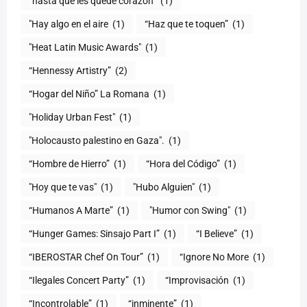
(1)
"Hay algo en el aire
(1)
“Haz que te toquen”
(1)
"Heat Latin Music Awards"
(1)
“Hennessy Artistry”
(2)
“Hogar del Niño” La Romana
(1)
(1)
"Holocausto palestino en Gaza".
(1)
“Hombre de Hierro”
(1)
(1)
"Hoy que te vas"
(1)
"Hubo Alguien"
(1)
“Humanos A Marte”
(1)
"Humor con Swing"
(1)
(1)
“I Believe”
(1)
“IBEROSTAR Chef On Tour”
(1)
“Ignore No More
(1)
“Ilegales Concert Party”
(1)
“Improvisación
(1)
“Incontrolable”
(1)
“inminente”
(1)