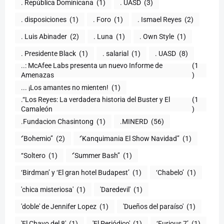
. República Dominicana
(1)
. UASD
(3)
. disposiciones
(1)
. Foro
(1)
. Ismael Reyes
(2)
. Luis Abinader
(2)
. Luna
(1)
. Own Style
(1)
. Presidente Black
(1)
. salarial
(1)
. UASD
(8)
..: McAfee Labs presenta un nuevo Informe de
(1
)
... ¡Los amantes no mienten!
(1)
.“Los Reyes: La verdadera historia del Buster y El
(1
Camaleón
)
.Fundacion Chasintong
(1)
.MINERD
(56)
‘’Bohemio’’
(2)
‘’Kanquimania El Show Navidad’’
(1)
‘‘Soltero
(1)
‘’Summer Bash’’
(1)
‘Birdman’ y ‘El gran hotel Budapest’
(1)
‘Chabelo’
(1)
'chica misteriosa'
(1)
'Daredevil'
(1)
'doble' de Jennifer Lopez
(1)
'Dueños del paraíso'
(1)
'El Chavo del 8'
(1)
'El Periódico'
(1)
‘Furious 7’
(1)