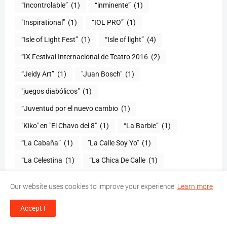
“Incontrolable”
(1)
“inminente”
(1)
"Inspirational"
(1)
“IOL PRO”
(1)
“Isle of Light Fest”
(1)
“Isle of light”
(4)
“IX Festival Internacional de Teatro 2016
(2)
“Jeidy Art”
(1)
"Juan Bosch"
(1)
"juegos diabólicos"
(1)
“Juventud por el nuevo cambio
(1)
"Kiko" en "El Chavo del 8"
(1)
“La Barbie”
(1)
“La Cabaña”
(1)
"La Calle Soy Yo"
(1)
“La Celestina
(1)
“La Chica De Calle
(1)
"La Chilindrina"
(1)
"La Competencia"
(1)
Our website uses cookies to improve your experience.
Learn more
“La Familia Reyna”
(2)
“LA FAVORITA”
(1)
Accept !
“La fiebre del Disco dancing party”
(1)