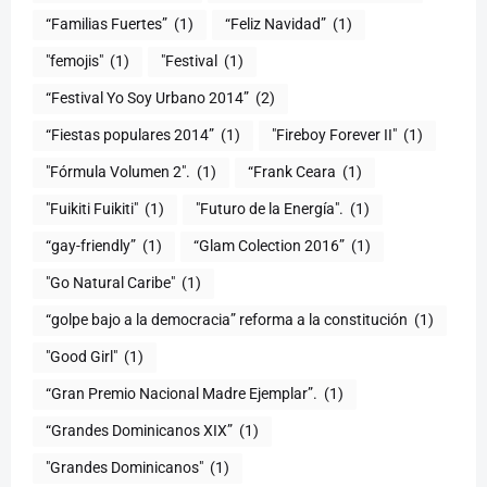
“Familias Fuertes”
(1)
“Feliz Navidad”
(1)
"femojis"
(1)
"Festival
(1)
“Festival Yo Soy Urbano 2014”
(2)
“Fiestas populares 2014”
(1)
"Fireboy Forever II"
(1)
"Fórmula Volumen 2".
(1)
“Frank Ceara
(1)
"Fuikiti Fuikiti"
(1)
"Futuro de la Energía".
(1)
“gay-friendly”
(1)
“Glam Colection 2016”
(1)
"Go Natural Caribe"
(1)
“golpe bajo a la democracia” reforma a la constitución
(1)
"Good Girl"
(1)
“Gran Premio Nacional Madre Ejemplar”.
(1)
“Grandes Dominicanos XIX”
(1)
"Grandes Dominicanos"
(1)