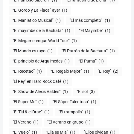
“El Famoso Biberón”
(1)
“El fantasma de Elena”
(1)
“El Gordo y La Flaca” ayer
(1)
“El Maniático Musical”
(1)
"El más completo" ​
(1)
“El mayimbe de la Bachata”
(1)
“El Mayimbe”
(1)
“El Megamerengue World Tour”
(1)
"El Mundo es tuyo
(1)
“El Patrón de la Bachata”
(1)
“El principio de Arquímedes
(1)
“El Puma”
(1)
“El Recetao”
(1)
“El Regalo Mejor”
(1)
"El Rey"
(2)
"El Rey" en Hard Rock Café
(1)
“El Show de Alexis Valdés”
(1)
“El sol
(3)
"El Super Mc"
(1)
(1)
“El Titi & el Drac”
(1)
“El trampolín”
(1)
"El Verano
(1)
"El Verano en grupo
(1)
(1)
“Ella es Mia”
(1)
"Ellos olvidan
(1)