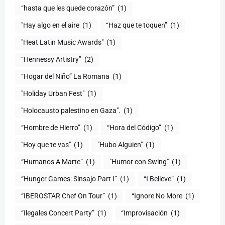
(1)
"Hay algo en el aire
(1)
“Haz que te toquen”
(1)
"Heat Latin Music Awards"
(1)
“Hennessy Artistry”
(2)
“Hogar del Niño” La Romana
(1)
(1)
"Holocausto palestino en Gaza".
(1)
“Hombre de Hierro”
(1)
(1)
"Hoy que te vas"
(1)
"Hubo Alguien"
(1)
“Humanos A Marte”
(1)
"Humor con Swing"
(1)
(1)
“I Believe”
(1)
“IBEROSTAR Chef On Tour”
(1)
“Ignore No More
(1)
“Ilegales Concert Party”
(1)
“Improvisación
(1)