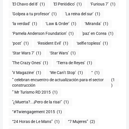
'El Chavo del 8'
(1)
'El Periódico'
(1)
‘Furious 7’
(1)
'Golpea a tu profesor'
(1)
'La reina del sur'
(1)
‘la verdad’
(1)
‘Law & Order’
(1)
‘Miranda’
(1)
‘Pamela Anderson Foundation’
(1)
'paz' en Corea
(1)
‘post’
(1)
‘Resident Evil’
(1)
‘selfie topless’
(1)
‘Star Wars 7′
(1)
‘Star Wars’
(1)
'The Crazy Ones'
(1)
‘Tierra de Reyes’
(1)
'V Magazine'
(1)
‘We Can’t Stop’
(1)
“
(1)
” celebran encuentro de actualización para el sector
(1
construcción
)
” Mr Turismo RD 2015
(1)
"¿Muerta?...¡Pero de la risa!"
(1)
“#Twiengagement 2015
(1)
“24 Horas de Le Mans”
(1)
“7 Mujeres”
(2)