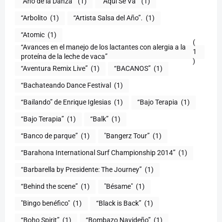
“Año de la Danza”
(1)
“Aquí Se Va”
(1)
“Arbolito
(1)
“Artista Salsa del Año”.
(1)
“Atomic
(1)
(
“Avances en el manejo de los lactantes con alergia a la
1
proteína de la leche de vaca”
)
“Aventura Remix Live”
(1)
“BACANOS”
(1)
“Bachateando Dance Festival
(1)
“Bailando” de Enrique Iglesias
(1)
“Bajo Terapia
(1)
“Bajo Terapia”
(1)
“Balk”
(1)
“Banco de parque”
(1)
"Bangerz Tour”
(1)
“Barahona International Surf Championship 2014”
(1)
“Barbarella by Presidente: The Journey”
(1)
“Behind the scene”
(1)
"Bésame"
(1)
"Bingo benéfico"
(1)
“Black is Back”
(1)
“Boho Spirit”
(1)
“Bombazo Navideño”
(1)