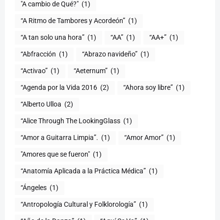
(1)
“A Ritmo de Tambores y Acordeón”
(1)
“A tan solo una hora”
(1)
“AA”
(1)
“AA+”
(1)
“Abfracción
(1)
“Abrazo navideño”
(1)
“Activao”
(1)
“Aeternum”
(1)
“Agenda por la Vida 2016
(2)
“Ahora soy libre”
(1)
“Alberto Ulloa
(2)
“Alice Through The LookingGlass
(1)
“Amor a Guitarra Limpia”.
(1)
“Amor Amor”
(1)
"Amores que se fueron"
(1)
“Anatomía Aplicada a la Práctica Médica”
(1)
“Ángeles
(1)
“Antropología Cultural y Folklorología”
(1)