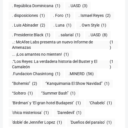
. República Dominicana
(1)
. UASD
(3)
. disposiciones
(1)
. Foro
(1)
. Ismael Reyes
(2)
. Luis Abinader
(2)
. Luna
(1)
. Own Style
(1)
. Presidente Black
(1)
. salarial
(1)
. UASD
(8)
..: McAfee Labs presenta un nuevo Informe de
(1
)
... ¡Los amantes no mienten!
(1)
.“Los Reyes: La verdadera historia del Buster y El
(1
Camaleón
)
.Fundacion Chasintong
(1)
.MINERD
(56)
‘’Bohemio’’
(2)
‘’Kanquimania El Show Navidad’’
(1)
‘‘Soltero
(1)
‘’Summer Bash’’
(1)
‘Birdman’ y ‘El gran hotel Budapest’
(1)
‘Chabelo’
(1)
'chica misteriosa'
(1)
'Daredevil'
(1)
'doble' de Jennifer Lopez
(1)
'Dueños del paraíso'
(1)