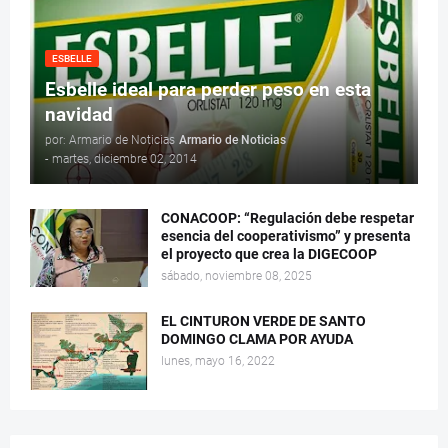
ESBELLE
Esbelle ideal para perder peso en esta
navidad
por: Armario de Noticias
Armario de Noticias
-
martes, diciembre 02, 2014
CONACOOP: “Regulación debe respetar
esencia del cooperativismo” y presenta
el proyecto que crea la DIGECOOP
sábado, noviembre 08, 2025
EL CINTURON VERDE DE SANTO
DOMINGO CLAMA POR AYUDA
lunes, mayo 16, 2022