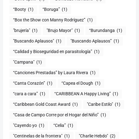
“Booty
(1)
“Boruga”
(1)
“Box the Show con Manny Rodríguez”
(1)
"brujería"
(1)
"Brujo Mayor"
(1)
“Burundanga
(1)
"Buscando Aplausos"
(1)
"Buscando Aplausos”
(1)
(1)
"Campana"
(1)
“Canciones Prestadas” by Laura Rivera
(1)
“Canta Corazón”
(1)
“Capea el Dough
(1)
“cara a cara”
(1)
“CARIBBEAN A Happy Living”
(1)
(1)
"Caribe Estilo"
(1)
“Casa de Campo Corre por el Hogar del Niño”
(1)
"Cayendo yo
(1)
(1)
"Centinelas de la frontera"
(1)
"Charlie Hebdo"
(2)