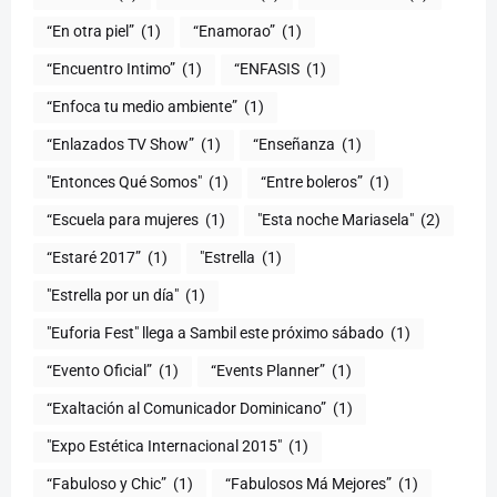
“En otra piel”
(1)
“Enamorao”
(1)
“Encuentro Intimo”
(1)
“ENFASIS
(1)
“Enfoca tu medio ambiente”
(1)
“Enlazados TV Show”
(1)
“Enseñanza
(1)
"Entonces Qué Somos"
(1)
“Entre boleros”
(1)
“Escuela para mujeres
(1)
"Esta noche Mariasela"
(2)
“Estaré 2017”
(1)
"Estrella
(1)
"Estrella por un día"
(1)
"Euforia Fest" llega a Sambil este próximo sábado
(1)
“Evento Oficial”
(1)
“Events Planner”
(1)
“Exaltación al Comunicador Dominicano”
(1)
"Expo Estética Internacional 2015"
(1)
“Fabuloso y Chic”
(1)
“Fabulosos Má Mejores”
(1)