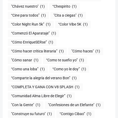
"Chávez nuestro"
(1)
“Chespirito
(1)
“Cine para todos”
(1)
"Cita a ciegas"
(1)
“Color Night Run 5k”
(1)
“Color Vibe 5K
(1)
“Comenzó El Aparataje”
(1)
“Cómo EnriqueSERse”
(1)
(1)
"Cómo haces"
(1)
"Cómo sanar
(1)
“Como te sueño yo”
(1)
“Como una loba”
(1)
“Como yo le doy”
(1)
“Comparte la alegría del verano Bon”
(1)
“COMPLETA Y GANA CON V8 SPLASH
(1)
“Comunidad Alma Libre de Elegir”
(1)
"Con la Gente"
(1)
"Confesiones de un Elefante"
(1)
"Construye su futuro"
(1)
“Contigo Cibao”
(1)