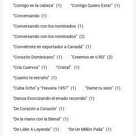
"Contigo en la cabeza"
(1)
“Contigo Quiero Estar”
(1)
“Conversando
(1)
“Conversando con los nominados
(1)
“Conversando con los nominados”
(2)
“Conviértete en exportador a Canadá”
(1)
“Corazón Dominicano”
(1)
"Creemos en ti RD"
(2)
“Cría Cuervos”
(1)
“Cristal”.
(1)
“Cuanto te extraño”
(1)
“Cuba Ocho” y “Havana 1957”
(1)
“Dame tu sexo”
(1)
“Danza Exorcizando el errado recorrido”
(1)
"De Corazón a Corazón"
(1)
(1)
“De Líder A Leyenda”
(1)
“De Un Millón Palla”
(1)