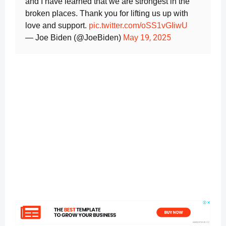
and I have learned that we are strongest in the
broken places. Thank you for lifting us up with
love and support.
pic.twitter.com/oSS1vGIiwU
9, 2025
— Joe Biden (@JoeBiden)
May 1