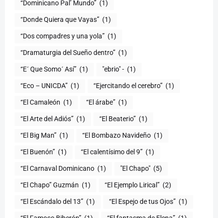
“Dominicano Pal’ Mundo”
(1)
“Donde Quiera que Vayas”
(1)
“Dos compadres y una yola”
(1)
“Dramaturgia del Sueño dentro”
(1)
“E´ Que Somo´ Así”
(1)
"ebrio" -
(1)
“Eco – UNICDA”
(1)
“Ejercitando el cerebro”
(1)
“El Camaleón
(1)
“El árabe”
(1)
“El Arte del Adiós”
(1)
“El Beaterio”
(1)
“El Big Man”
(1)
“El Bombazo Navideño
(1)
“El Buenón”
(1)
“El calentísimo del 9”
(1)
“El Carnaval Dominicano
(1)
"El Chapo"
(5)
“El Chapo” Guzmán
(1)
“El Ejemplo Lirical”
(2)
“El Escándalo del 13”
(1)
“El Espejo de tus Ojos”
(1)