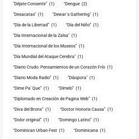
"Déjate Consentir"
(1)
“Dengue
(2)
"Desacatao"
(1)
"Dewar´s Gathering"
(1)
(1)
“Día del Niño”
(1)
"Día Internacional de la Zalsa"
(1)
“Día Internacional de los Museos”
(1)
"Día Mundial del Ataque Cerebra"
(1)
“Diario Crudo: Pensamientos de un Corazón Frío
(1)
“Diario Moda Radio”
(1)
(1)
“Dime Pa’ Que”
(1)
“Dímelo”
(1)
“Diplomado en Creación de Pagina Web”
(1)
“Diva del Bronx”
(1)
“Doctor Honoris Causa”
(1)
“Dolor original”
(1)
“Domingo Latino”
(1)
“Dominican Urban Fest
(1)
“Dominicana
(1)