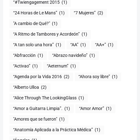
“#Twiengagement 2015
(1)
“24 Horas de Le Mans”
(1)
“7 Mujeres”
(2)
(1)
“A Ritmo de Tambores y Acordeón”
(1)
“A tan solo una hora”
(1)
“AA”
(1)
“AA+”
(1)
“Abfracción
(1)
“Abrazo navideño”
(1)
“Activao”
(1)
“Aeternum”
(1)
“Agenda por la Vida 2016
(2)
“Ahora soy libre”
(1)
“Alberto Ulloa
(2)
“Alice Through The LookingGlass
(1)
“Amor a Guitarra Limpia”.
(1)
“Amor Amor”
(1)
"Amores que se fueron"
(1)
“Anatomía Aplicada a la Práctica Médica”
(1)