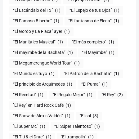
“El Escándalo del 13”
(1)
“El Espejo de tus Ojos”
(1)
“El Famoso Biberón”
(1)
“El fantasma de Elena”
(1)
“El Gordo y La Flaca” ayer
(1)
“El Maniático Musical”
(1)
"El más completo" ​
(1)
“El mayimbe de la Bachata”
(1)
“El Mayimbe”
(1)
“El Megamerengue World Tour”
(1)
"El Mundo es tuyo
(1)
“El Patrón de la Bachata”
(1)
“El principio de Arquímedes
(1)
“El Puma”
(1)
“El Recetao”
(1)
“El Regalo Mejor”
(1)
"El Rey"
(2)
"El Rey" en Hard Rock Café
(1)
“El Show de Alexis Valdés”
(1)
“El sol
(3)
"El Super Mc"
(1)
(1)
“El Titi & el Drac”
(1)
“El trampolín”
(1)