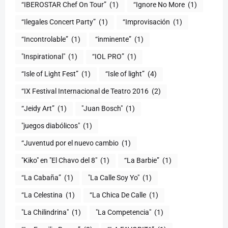
“IBEROSTAR Chef On Tour”
(1)
“Ignore No More
(1)
“Ilegales Concert Party”
(1)
“Improvisación
(1)
“Incontrolable”
(1)
“inminente”
(1)
"Inspirational"
(1)
“IOL PRO”
(1)
“Isle of Light Fest”
(1)
“Isle of light”
(4)
“IX Festival Internacional de Teatro 2016
(2)
“Jeidy Art”
(1)
"Juan Bosch"
(1)
"juegos diabólicos"
(1)
“Juventud por el nuevo cambio
(1)
"Kiko" en "El Chavo del 8"
(1)
“La Barbie”
(1)
“La Cabaña”
(1)
"La Calle Soy Yo"
(1)
“La Celestina
(1)
“La Chica De Calle
(1)
"La Chilindrina"
(1)
"La Competencia"
(1)