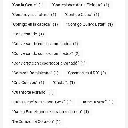
"Con la Gente"
(1)
"Confesiones de un Elefante"
(1)
"Construye su futuro"
(1)
“Contigo Cibao”
(1)
"Contigo en la cabeza"
(1)
“Contigo Quiero Estar”
(1)
“Conversando
(1)
“Conversando con los nominados
(1)
“Conversando con los nominados”
(2)
“Conviértete en exportador a Canadá”
(1)
“Corazón Dominicano”
(1)
"Creemos en ti RD"
(2)
“Cría Cuervos”
(1)
“Cristal”.
(1)
“Cuanto te extraño”
(1)
“Cuba Ocho” y “Havana 1957”
(1)
“Dame tu sexo”
(1)
“Danza Exorcizando el errado recorrido”
(1)
"De Corazón a Corazón"
(1)