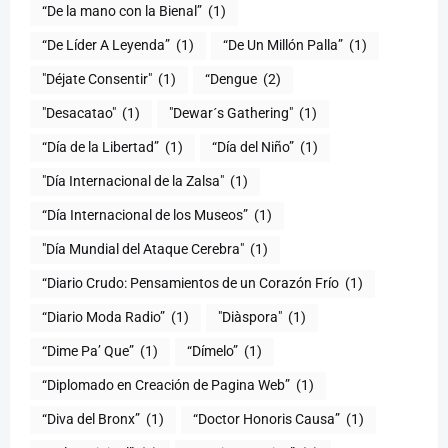
(1)
“De Líder A Leyenda”
(1)
“De Un Millón Palla”
(1)
"Déjate Consentir"
(1)
“Dengue
(2)
"Desacatao"
(1)
"Dewar´s Gathering"
(1)
(1)
“Día del Niño”
(1)
"Día Internacional de la Zalsa"
(1)
“Día Internacional de los Museos”
(1)
"Día Mundial del Ataque Cerebra"
(1)
“Diario Crudo: Pensamientos de un Corazón Frío
(1)
“Diario Moda Radio”
(1)
(1)
“Dime Pa’ Que”
(1)
“Dímelo”
(1)
“Diplomado en Creación de Pagina Web”
(1)
“Diva del Bronx”
(1)
“Doctor Honoris Causa”
(1)