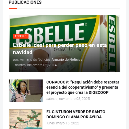
PUBLICACIONES
ESBELLE
Esbelle ideal para perder peso en esta
navidad
por: Armario de Noticias
Armario de Noticias
-
martes, diciembre 02, 2014
CONACOOP: “Regulación debe respetar
esencia del cooperativismo” y presenta
el proyecto que crea la DIGECOOP
sábado, noviembre 08, 2025
EL CINTURON VERDE DE SANTO
DOMINGO CLAMA POR AYUDA
lunes, mayo 16, 2022