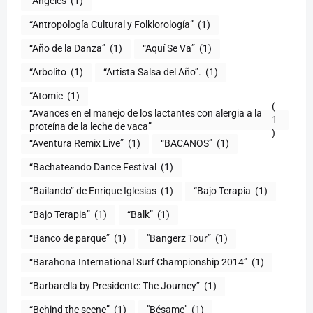
“Ángeles
(1)
“Antropología Cultural y Folklorología”
(1)
“Año de la Danza”
(1)
“Aquí Se Va”
(1)
“Arbolito
(1)
“Artista Salsa del Año”.
(1)
“Atomic
(1)
(
“Avances en el manejo de los lactantes con alergia a la
1
proteína de la leche de vaca”
)
“Aventura Remix Live”
(1)
“BACANOS”
(1)
“Bachateando Dance Festival
(1)
“Bailando” de Enrique Iglesias
(1)
“Bajo Terapia
(1)
“Bajo Terapia”
(1)
“Balk”
(1)
“Banco de parque”
(1)
"Bangerz Tour”
(1)
“Barahona International Surf Championship 2014”
(1)
“Barbarella by Presidente: The Journey”
(1)
“Behind the scene”
(1)
"Bésame"
(1)