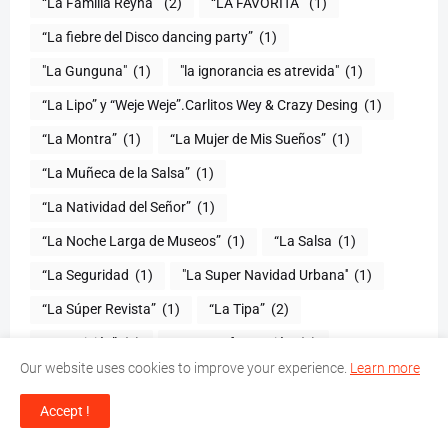
“La Familia Reyna”
(2)
“LA FAVORITA”
(1)
“La fiebre del Disco dancing party”
(1)
(1)
"la ignorancia es atrevida"
(1)
“La Lipo” y “Weje Weje”.Carlitos Wey & Crazy Desing
(1)
“La Montra”
(1)
“La Mujer de Mis Sueños”
(1)
“La Muñeca de la Salsa”
(1)
“La Natividad del Señor”
(1)
“La Noche Larga de Museos”
(1)
“La Salsa
(1)
“La Seguridad
(1)
"La Super Navidad Urbana''
(1)
“La Súper Revista”
(1)
“La Tipa”
(2)
“La traición”
(1)
“La Transformación
(1)
Our website uses cookies to improve your experience.
Learn more
“La vida del solista no es fácil”
(1)
“La vida se va”
(1)
Accept !
“La Vida Simple Radio”
(1)
“La Voz del Yuna”
(2)
“LAS BRAVO”
(1)
“Las novias de Travolta
(1)