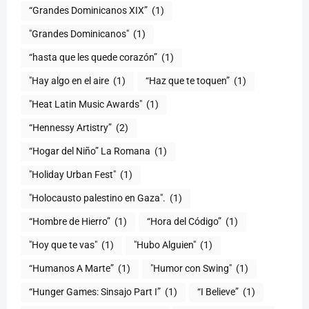
“Grandes Dominicanos XIX”
(1)
"Grandes Dominicanos"
(1)
(1)
"Hay algo en el aire
(1)
“Haz que te toquen”
(1)
"Heat Latin Music Awards"
(1)
“Hennessy Artistry”
(2)
“Hogar del Niño” La Romana
(1)
(1)
"Holocausto palestino en Gaza".
(1)
“Hombre de Hierro”
(1)
(1)
"Hoy que te vas"
(1)
"Hubo Alguien"
(1)
“Humanos A Marte”
(1)
"Humor con Swing"
(1)
(1)
“I Believe”
(1)