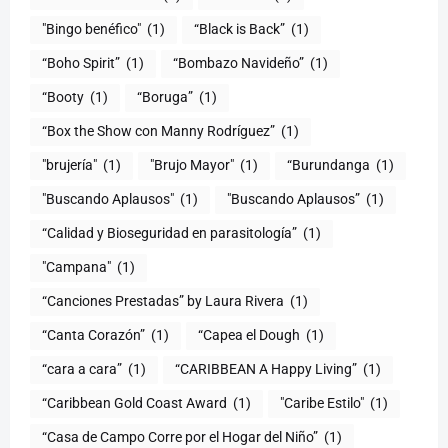
"Bingo benéfico"
(1)
“Black is Back”
(1)
“Boho Spirit”
(1)
“Bombazo Navideño”
(1)
“Booty
(1)
“Boruga”
(1)
“Box the Show con Manny Rodríguez”
(1)
"brujería"
(1)
"Brujo Mayor"
(1)
“Burundanga
(1)
"Buscando Aplausos"
(1)
"Buscando Aplausos”
(1)
(1)
"Campana"
(1)
“Canciones Prestadas” by Laura Rivera
(1)
“Canta Corazón”
(1)
“Capea el Dough
(1)
“cara a cara”
(1)
“CARIBBEAN A Happy Living”
(1)
(1)
"Caribe Estilo"
(1)
“Casa de Campo Corre por el Hogar del Niño”
(1)