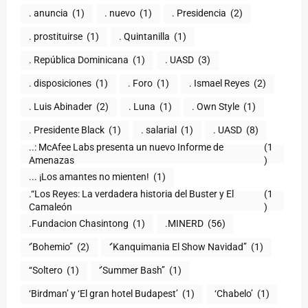
. anuncia
(1)
. nuevo
(1)
. Presidencia
(2)
. prostituirse
(1)
. Quintanilla
(1)
. República Dominicana
(1)
. UASD
(3)
. disposiciones
(1)
. Foro
(1)
. Ismael Reyes
(2)
. Luis Abinader
(2)
. Luna
(1)
. Own Style
(1)
. Presidente Black
(1)
. salarial
(1)
. UASD
(8)
..: McAfee Labs presenta un nuevo Informe de
(1
)
... ¡Los amantes no mienten!
(1)
.“Los Reyes: La verdadera historia del Buster y El
(1
Camaleón
)
.Fundacion Chasintong
(1)
.MINERD
(56)
‘’Bohemio’’
(2)
‘’Kanquimania El Show Navidad’’
(1)
‘‘Soltero
(1)
‘’Summer Bash’’
(1)
‘Birdman’ y ‘El gran hotel Budapest’
(1)
‘Chabelo’
(1)