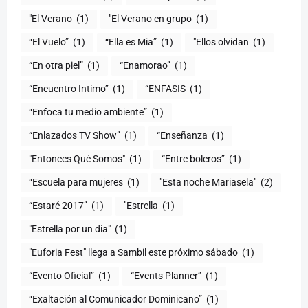
"El Verano
(1)
"El Verano en grupo
(1)
(1)
“Ella es Mia”
(1)
"Ellos olvidan
(1)
“En otra piel”
(1)
“Enamorao”
(1)
“Encuentro Intimo”
(1)
“ENFASIS
(1)
“Enfoca tu medio ambiente”
(1)
“Enlazados TV Show”
(1)
“Enseñanza
(1)
"Entonces Qué Somos"
(1)
“Entre boleros”
(1)
“Escuela para mujeres
(1)
"Esta noche Mariasela"
(2)
“Estaré 2017”
(1)
"Estrella
(1)
"Estrella por un día"
(1)
"Euforia Fest" llega a Sambil este próximo sábado
(1)
“Evento Oficial”
(1)
“Events Planner”
(1)
“Exaltación al Comunicador Dominicano”
(1)