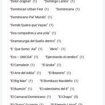
“Dolor original”
(1)
“Domingo Latino”
(1)
“Dominican Urban Fest
(1)
“Dominicana
(1)
“Dominicano Pal’ Mundo”
(1)
“Donde Quiera que Vayas”
(1)
“Dos compadres y una yola”
(1)
“Dramaturgia del Sueño dentro”
(1)
“E´ Que Somo´ Así”
(1)
"ebrio" -
(1)
“Eco – UNICDA”
(1)
“Ejercitando el cerebro”
(1)
“El Camaleón
(1)
“El árabe”
(1)
“El Arte del Adiós”
(1)
“El Beaterio”
(1)
“El Big Man”
(1)
“El Bombazo Navideño
(1)
“El Buenón”
(1)
“El calentísimo del 9”
(1)
“El Carnaval Dominicano
(1)
"El Chapo"
(5)
“El Chapo” Guzmán
(1)
“El Ejemplo Lirical”
(2)