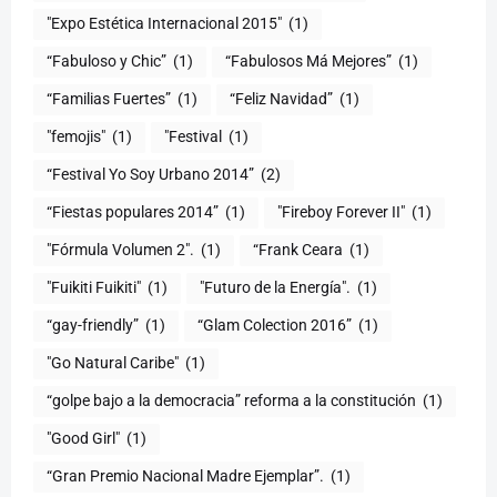
"Expo Estética Internacional 2015"
(1)
“Fabuloso y Chic”
(1)
“Fabulosos Má Mejores”
(1)
“Familias Fuertes”
(1)
“Feliz Navidad”
(1)
"femojis"
(1)
"Festival
(1)
“Festival Yo Soy Urbano 2014”
(2)
“Fiestas populares 2014”
(1)
"Fireboy Forever II"
(1)
"Fórmula Volumen 2".
(1)
“Frank Ceara
(1)
"Fuikiti Fuikiti"
(1)
"Futuro de la Energía".
(1)
“gay-friendly”
(1)
“Glam Colection 2016”
(1)
"Go Natural Caribe"
(1)
“golpe bajo a la democracia” reforma a la constitución
(1)
"Good Girl"
(1)
“Gran Premio Nacional Madre Ejemplar”.
(1)