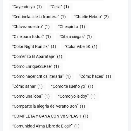
"Cayendo yo
(1)
(1)
"Centinelas de la frontera"
(1)
"Charlie Hebdo"
(2)
"Chávez nuestro"
(1)
“Chespirito
(1)
“Cine para todos”
(1)
"Cita a ciegas"
(1)
“Color Night Run 5k”
(1)
“Color Vibe 5K
(1)
“Comenzó El Aparataje”
(1)
“Cómo EnriqueSERse”
(1)
(1)
"Cómo haces"
(1)
"Cómo sanar
(1)
“Como te sueño yo”
(1)
“Como una loba”
(1)
“Como yo le doy”
(1)
“Comparte la alegría del verano Bon”
(1)
“COMPLETA Y GANA CON V8 SPLASH
(1)
“Comunidad Alma Libre de Elegir”
(1)