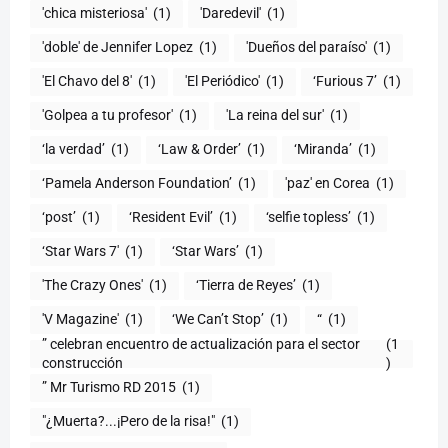
'chica misteriosa'
(1)
'Daredevil'
(1)
'doble' de Jennifer Lopez
(1)
'Dueños del paraíso'
(1)
'El Chavo del 8'
(1)
'El Periódico'
(1)
‘Furious 7’
(1)
'Golpea a tu profesor'
(1)
'La reina del sur'
(1)
‘la verdad’
(1)
‘Law & Order’
(1)
‘Miranda’
(1)
‘Pamela Anderson Foundation’
(1)
'paz' en Corea
(1)
‘post’
(1)
‘Resident Evil’
(1)
‘selfie topless’
(1)
‘Star Wars 7′
(1)
‘Star Wars’
(1)
'The Crazy Ones'
(1)
‘Tierra de Reyes’
(1)
'V Magazine'
(1)
‘We Can’t Stop’
(1)
“
(1)
” celebran encuentro de actualización para el sector
(1
construcción
)
” Mr Turismo RD 2015
(1)
"¿Muerta?...¡Pero de la risa!"
(1)