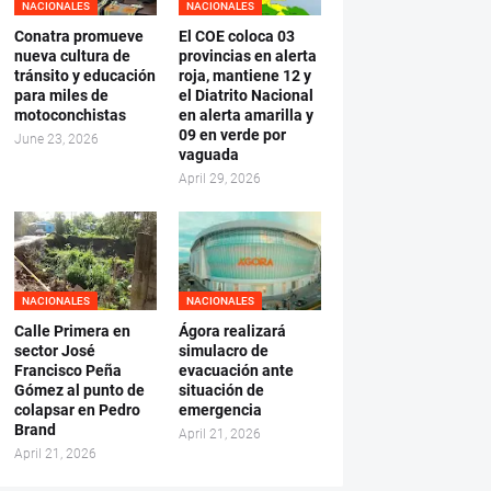
NACIONALES
NACIONALES
Conatra promueve
El COE coloca 03
nueva cultura de
provincias en alerta
tránsito y educación
roja, mantiene 12 y
para miles de
el Diatrito Nacional
motoconchistas
en alerta amarilla y
09 en verde por
June 23, 2026
vaguada
April 29, 2026
NACIONALES
NACIONALES
Calle Primera en
Ágora realizará
sector José
simulacro de
Francisco Peña
evacuación ante
Gómez al punto de
situación de
colapsar en Pedro
emergencia
Brand
April 21, 2026
April 21, 2026