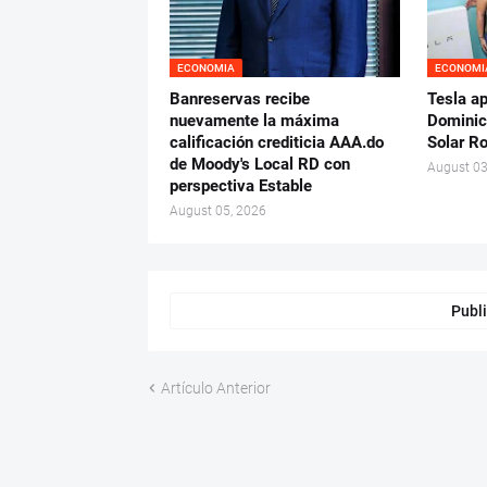
ECONOMIA
ECONOMI
Banreservas recibe
Tesla a
nuevamente la máxima
Dominic
calificación crediticia AAA.do
Solar R
de Moody's Local RD con
August 03
perspectiva Estable
August 05, 2026
Publi
Artículo Anterior