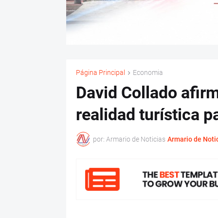
Página Principal
Economia
David Collado afir
realidad turística 
por: Armario de Noticias
Armario de Noti