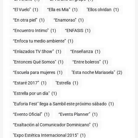
(1)
“Ella es Mia”
(1)
"Ellos olvidan
(1)
“En otra piel”
(1)
“Enamorao”
(1)
“Encuentro Intimo”
(1)
“ENFASIS
(1)
“Enfoca tu medio ambiente”
(1)
“Enlazados TV Show”
(1)
“Enseñanza
(1)
"Entonces Qué Somos"
(1)
“Entre boleros”
(1)
“Escuela para mujeres
(1)
"Esta noche Mariasela"
(2)
“Estaré 2017”
(1)
"Estrella
(1)
"Estrella por un día"
(1)
"Euforia Fest" llega a Sambil este próximo sábado
(1)
“Evento Oficial”
(1)
“Events Planner”
(1)
“Exaltación al Comunicador Dominicano”
(1)
"Expo Estética Internacional 2015"
(1)