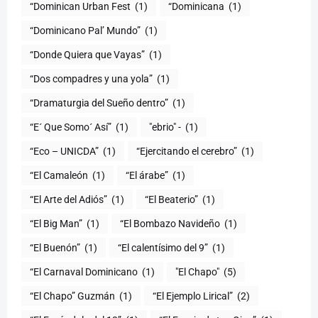
“Dominican Urban Fest
(1)
“Dominicana
(1)
“Dominicano Pal’ Mundo”
(1)
“Donde Quiera que Vayas”
(1)
“Dos compadres y una yola”
(1)
“Dramaturgia del Sueño dentro”
(1)
“E´ Que Somo´ Así”
(1)
"ebrio" -
(1)
“Eco – UNICDA”
(1)
“Ejercitando el cerebro”
(1)
“El Camaleón
(1)
“El árabe”
(1)
“El Arte del Adiós”
(1)
“El Beaterio”
(1)
“El Big Man”
(1)
“El Bombazo Navideño
(1)
“El Buenón”
(1)
“El calentísimo del 9”
(1)
“El Carnaval Dominicano
(1)
"El Chapo"
(5)
“El Chapo” Guzmán
(1)
“El Ejemplo Lirical”
(2)