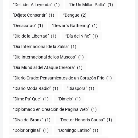
“De Líder A Leyenda”
(1)
“De Un Millón Palla”
(1)
"Déjate Consentir"
(1)
“Dengue
(2)
"Desacatao"
(1)
"Dewar´s Gathering"
(1)
(1)
“Día del Niño”
(1)
"Día Internacional de la Zalsa"
(1)
“Día Internacional de los Museos”
(1)
"Día Mundial del Ataque Cerebra"
(1)
“Diario Crudo: Pensamientos de un Corazón Frío
(1)
“Diario Moda Radio”
(1)
(1)
“Dime Pa’ Que”
(1)
“Dímelo”
(1)
“Diplomado en Creación de Pagina Web”
(1)
“Diva del Bronx”
(1)
“Doctor Honoris Causa”
(1)
“Dolor original”
(1)
“Domingo Latino”
(1)