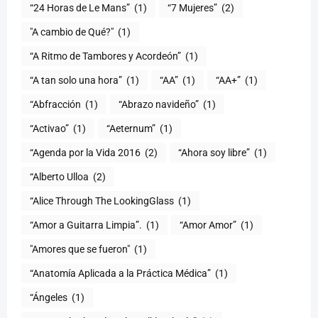
“24 Horas de Le Mans”
(1)
“7 Mujeres”
(2)
(1)
“A Ritmo de Tambores y Acordeón”
(1)
“A tan solo una hora”
(1)
“AA”
(1)
“AA+”
(1)
“Abfracción
(1)
“Abrazo navideño”
(1)
“Activao”
(1)
“Aeternum”
(1)
“Agenda por la Vida 2016
(2)
“Ahora soy libre”
(1)
“Alberto Ulloa
(2)
“Alice Through The LookingGlass
(1)
“Amor a Guitarra Limpia”.
(1)
“Amor Amor”
(1)
"Amores que se fueron"
(1)
“Anatomía Aplicada a la Práctica Médica”
(1)
“Ángeles
(1)