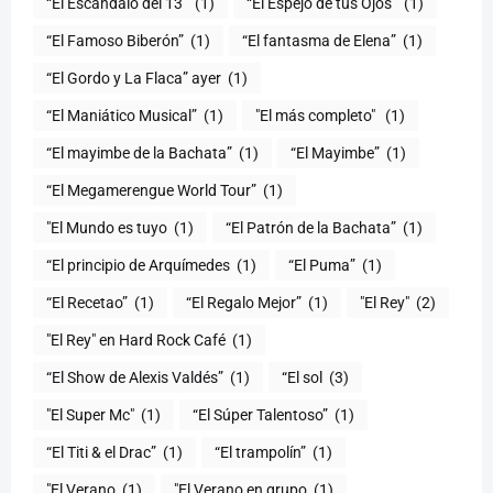
“El Escándalo del 13”
(1)
“El Espejo de tus Ojos”
(1)
“El Famoso Biberón”
(1)
“El fantasma de Elena”
(1)
“El Gordo y La Flaca” ayer
(1)
“El Maniático Musical”
(1)
"El más completo" ​
(1)
“El mayimbe de la Bachata”
(1)
“El Mayimbe”
(1)
“El Megamerengue World Tour”
(1)
"El Mundo es tuyo
(1)
“El Patrón de la Bachata”
(1)
“El principio de Arquímedes
(1)
“El Puma”
(1)
“El Recetao”
(1)
“El Regalo Mejor”
(1)
"El Rey"
(2)
"El Rey" en Hard Rock Café
(1)
“El Show de Alexis Valdés”
(1)
“El sol
(3)
"El Super Mc"
(1)
(1)
“El Titi & el Drac”
(1)
“El trampolín”
(1)
"El Verano
(1)
"El Verano en grupo
(1)