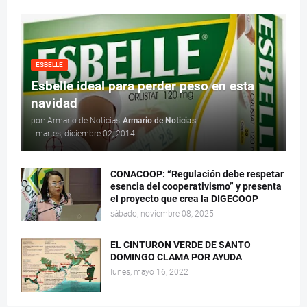
ESBELLE
Esbelle ideal para perder peso en esta
navidad
por: Armario de Noticias
Armario de Noticias
-
martes, diciembre 02, 2014
CONACOOP: “Regulación debe respetar
esencia del cooperativismo” y presenta
el proyecto que crea la DIGECOOP
sábado, noviembre 08, 2025
EL CINTURON VERDE DE SANTO
DOMINGO CLAMA POR AYUDA
lunes, mayo 16, 2022