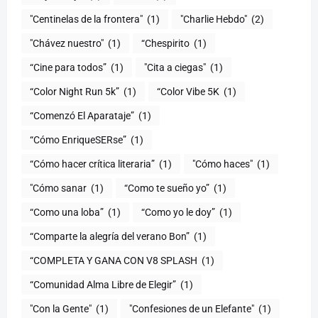
"Centinelas de la frontera"
(1)
"Charlie Hebdo"
(2)
"Chávez nuestro"
(1)
“Chespirito
(1)
“Cine para todos”
(1)
"Cita a ciegas"
(1)
“Color Night Run 5k”
(1)
“Color Vibe 5K
(1)
“Comenzó El Aparataje”
(1)
“Cómo EnriqueSERse”
(1)
(1)
"Cómo haces"
(1)
"Cómo sanar
(1)
“Como te sueño yo”
(1)
“Como una loba”
(1)
“Como yo le doy”
(1)
“Comparte la alegría del verano Bon”
(1)
“COMPLETA Y GANA CON V8 SPLASH
(1)
“Comunidad Alma Libre de Elegir”
(1)
"Con la Gente"
(1)
"Confesiones de un Elefante"
(1)