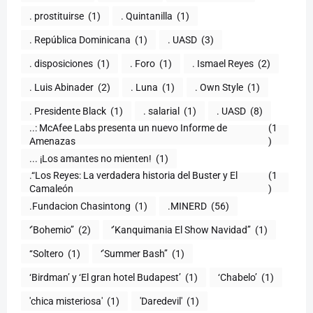
. prostituirse
(1)
. Quintanilla
(1)
. República Dominicana
(1)
. UASD
(3)
. disposiciones
(1)
. Foro
(1)
. Ismael Reyes
(2)
. Luis Abinader
(2)
. Luna
(1)
. Own Style
(1)
. Presidente Black
(1)
. salarial
(1)
. UASD
(8)
..: McAfee Labs presenta un nuevo Informe de
(1
)
... ¡Los amantes no mienten!
(1)
.“Los Reyes: La verdadera historia del Buster y El
(1
Camaleón
)
.Fundacion Chasintong
(1)
.MINERD
(56)
‘’Bohemio’’
(2)
‘’Kanquimania El Show Navidad’’
(1)
‘‘Soltero
(1)
‘’Summer Bash’’
(1)
‘Birdman’ y ‘El gran hotel Budapest’
(1)
‘Chabelo’
(1)
'chica misteriosa'
(1)
'Daredevil'
(1)