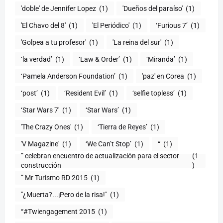
'doble' de Jennifer Lopez
(1)
'Dueños del paraíso'
(1)
'El Chavo del 8'
(1)
'El Periódico'
(1)
‘Furious 7’
(1)
'Golpea a tu profesor'
(1)
'La reina del sur'
(1)
‘la verdad’
(1)
‘Law & Order’
(1)
‘Miranda’
(1)
‘Pamela Anderson Foundation’
(1)
'paz' en Corea
(1)
‘post’
(1)
‘Resident Evil’
(1)
‘selfie topless’
(1)
‘Star Wars 7′
(1)
‘Star Wars’
(1)
'The Crazy Ones'
(1)
‘Tierra de Reyes’
(1)
'V Magazine'
(1)
‘We Can’t Stop’
(1)
“
(1)
” celebran encuentro de actualización para el sector
(1
construcción
)
” Mr Turismo RD 2015
(1)
"¿Muerta?...¡Pero de la risa!"
(1)
“#Twiengagement 2015
(1)