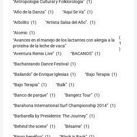
“Antropología Cultural y Folklorología”
(1)
“Año de la Danza”
(1)
“Aquí Se Va”
(1)
“Arbolito
(1)
“Artista Salsa del Año”.
(1)
“Atomic
(1)
(
“Avances en el manejo de los lactantes con alergia a la
1
proteína de la leche de vaca”
)
“Aventura Remix Live”
(1)
“BACANOS”
(1)
“Bachateando Dance Festival
(1)
“Bailando” de Enrique Iglesias
(1)
“Bajo Terapia
(1)
“Bajo Terapia”
(1)
“Balk”
(1)
“Banco de parque”
(1)
"Bangerz Tour”
(1)
“Barahona International Surf Championship 2014”
(1)
“Barbarella by Presidente: The Journey”
(1)
“Behind the scene”
(1)
"Bésame"
(1)
"Bingo benéfico"
(1)
“Black is Back”
(1)