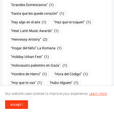
"Grandes Dominicanos"
(1)
(1)
"Hay algo en el aire
(1)
“Haz que te toquen”
(1)
"Heat Latin Music Awards"
(1)
“Hennessy Artistry”
(2)
“Hogar del Niño” La Romana
(1)
(1)
"Holocausto palestino en Gaza".
(1)
“Hombre de Hierro”
(1)
(1)
"Hoy que te vas"
(1)
"Hubo Alguien"
(1)
“Humanos A Marte”
(1)
"Humor con Swing"
(1)
Our website uses cookies to improve your experience.
Learn more
(1)
“I Believe”
(1)
Accept !
“IBEROSTAR Chef On Tour”
(1)
“Ignore No More
(1)