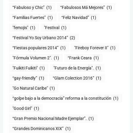
“Fabuloso y Chic”
(1)
“Fabulosos Má Mejores”
(1)
“Familias Fuertes”
(1)
“Feliz Navidad”
(1)
"femojis"
(1)
"Festival
(1)
“Festival Yo Soy Urbano 2014”
(2)
“Fiestas populares 2014”
(1)
"Fireboy Forever II"
(1)
"Fórmula Volumen 2".
(1)
“Frank Ceara
(1)
"Fuikiti Fuikiti"
(1)
"Futuro de la Energía".
(1)
“gay-friendly”
(1)
“Glam Colection 2016”
(1)
"Go Natural Caribe"
(1)
“golpe bajo a la democracia” reforma a la constitución
(1)
"Good Girl"
(1)
“Gran Premio Nacional Madre Ejemplar”.
(1)
“Grandes Dominicanos XIX”
(1)