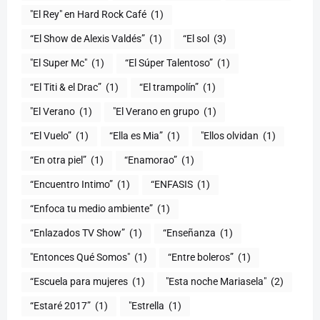
"El Rey" en Hard Rock Café
(1)
“El Show de Alexis Valdés”
(1)
“El sol
(3)
"El Super Mc"
(1)
(1)
“El Titi & el Drac”
(1)
“El trampolín”
(1)
"El Verano
(1)
"El Verano en grupo
(1)
(1)
“Ella es Mia”
(1)
"Ellos olvidan
(1)
“En otra piel”
(1)
“Enamorao”
(1)
“Encuentro Intimo”
(1)
“ENFASIS
(1)
“Enfoca tu medio ambiente”
(1)
“Enlazados TV Show”
(1)
“Enseñanza
(1)
"Entonces Qué Somos"
(1)
“Entre boleros”
(1)
“Escuela para mujeres
(1)
"Esta noche Mariasela"
(2)
“Estaré 2017”
(1)
"Estrella
(1)