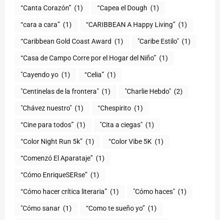
“Canta Corazón”
(1)
“Capea el Dough
(1)
“cara a cara”
(1)
“CARIBBEAN A Happy Living”
(1)
(1)
"Caribe Estilo"
(1)
“Casa de Campo Corre por el Hogar del Niño”
(1)
"Cayendo yo
(1)
(1)
"Centinelas de la frontera"
(1)
"Charlie Hebdo"
(2)
"Chávez nuestro"
(1)
“Chespirito
(1)
“Cine para todos”
(1)
"Cita a ciegas"
(1)
“Color Night Run 5k”
(1)
“Color Vibe 5K
(1)
“Comenzó El Aparataje”
(1)
“Cómo EnriqueSERse”
(1)
(1)
"Cómo haces"
(1)
"Cómo sanar
(1)
“Como te sueño yo”
(1)