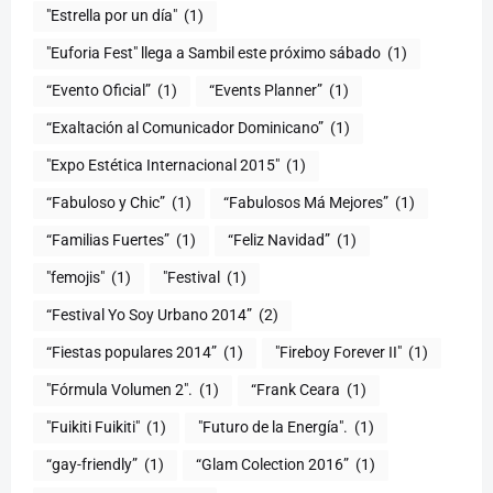
"Estrella por un día"
(1)
"Euforia Fest" llega a Sambil este próximo sábado
(1)
“Evento Oficial”
(1)
“Events Planner”
(1)
“Exaltación al Comunicador Dominicano”
(1)
"Expo Estética Internacional 2015"
(1)
“Fabuloso y Chic”
(1)
“Fabulosos Má Mejores”
(1)
“Familias Fuertes”
(1)
“Feliz Navidad”
(1)
"femojis"
(1)
"Festival
(1)
“Festival Yo Soy Urbano 2014”
(2)
“Fiestas populares 2014”
(1)
"Fireboy Forever II"
(1)
"Fórmula Volumen 2".
(1)
“Frank Ceara
(1)
"Fuikiti Fuikiti"
(1)
"Futuro de la Energía".
(1)
“gay-friendly”
(1)
“Glam Colection 2016”
(1)