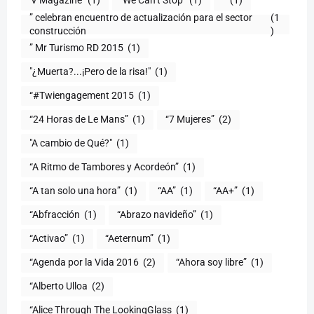
'V Magazine'
(1)
‘We Can’t Stop’
(1)
“
(1)
” celebran encuentro de actualización para el sector
(1
construcción
)
” Mr Turismo RD 2015
(1)
"¿Muerta?...¡Pero de la risa!"
(1)
“#Twiengagement 2015
(1)
“24 Horas de Le Mans”
(1)
“7 Mujeres”
(2)
(1)
“A Ritmo de Tambores y Acordeón”
(1)
“A tan solo una hora”
(1)
“AA”
(1)
“AA+”
(1)
“Abfracción
(1)
“Abrazo navideño”
(1)
“Activao”
(1)
“Aeternum”
(1)
“Agenda por la Vida 2016
(2)
“Ahora soy libre”
(1)
“Alberto Ulloa
(2)
“Alice Through The LookingGlass
(1)