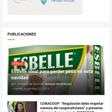
PUBLICACIONES
ESBELLE
Esbelle ideal para perder peso en esta
navidad
por: Armario de Noticias
Armario de Noticias
-
martes, diciembre 02, 2014
CONACOOP: “Regulación debe respetar
esencia del cooperativismo” y presenta