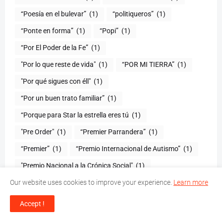
“Poesía en el bulevar”
(1)
“politiqueros”
(1)
“Ponte en forma”
(1)
“Popi”
(1)
“Por El Poder de la Fe”
(1)
"Por lo que reste de vida"
(1)
“POR MI TIERRA”
(1)
"Por qué sigues con éll"
(1)
“Por un buen trato familiar”
(1)
“Porque para Star la estrella eres tú
(1)
(1)
“Premier Parrandera”
(1)
“Premier”
(1)
“Premio Internacional de Autismo”
(1)
"Premio Nacional a la Crónica Social"
(1)
“Premio Nacional a la Excelencia Juvenil Profesor
(1
Our website uses cookies to improve your experience.
Learn more
Juan Bosch”
)
“Premios Eladia de Cuello”
(1)
Accept !
"Presente y futuro de los arrecifes coralinos del Caribe:
(1
1970-2012"
)