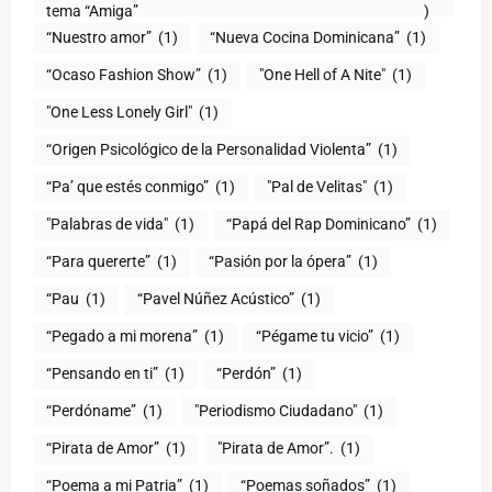
tema “Amiga”
)
“Nuestro amor”
(1)
“Nueva Cocina Dominicana”
(1)
“Ocaso Fashion Show”
(1)
"One Hell of A Nite"
(1)
"One Less Lonely Girl"
(1)
“Origen Psicológico de la Personalidad Violenta”
(1)
“Pa’ que estés conmigo”
(1)
"Pal de Velitas"
(1)
"Palabras de vida"
(1)
“Papá del Rap Dominicano”
(1)
“Para quererte”
(1)
“Pasión por la ópera”
(1)
“Pau
(1)
“Pavel Núñez Acústico”
(1)
“Pegado a mi morena”
(1)
“Pégame tu vicio”
(1)
“Pensando en ti”
(1)
“Perdón”
(1)
“Perdóname”
(1)
"Periodismo Ciudadano"
(1)
“Pirata de Amor”
(1)
"Pirata de Amor”.
(1)
“Poema a mi Patria”
(1)
“Poemas soñados”
(1)