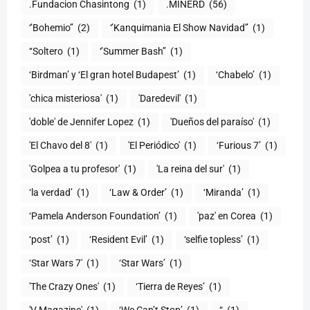
.Fundacion Chasintong
(1)
.MINERD
(56)
‘’Bohemio’’
(2)
‘’Kanquimania El Show Navidad’’
(1)
‘‘Soltero
(1)
‘’Summer Bash’’
(1)
‘Birdman’ y ‘El gran hotel Budapest’
(1)
‘Chabelo’
(1)
'chica misteriosa'
(1)
'Daredevil'
(1)
'doble' de Jennifer Lopez
(1)
'Dueños del paraíso'
(1)
'El Chavo del 8'
(1)
'El Periódico'
(1)
‘Furious 7’
(1)
'Golpea a tu profesor'
(1)
'La reina del sur'
(1)
‘la verdad’
(1)
‘Law & Order’
(1)
‘Miranda’
(1)
‘Pamela Anderson Foundation’
(1)
'paz' en Corea
(1)
‘post’
(1)
‘Resident Evil’
(1)
‘selfie topless’
(1)
‘Star Wars 7′
(1)
‘Star Wars’
(1)
'The Crazy Ones'
(1)
‘Tierra de Reyes’
(1)