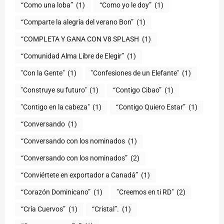
“Como una loba”
(1)
“Como yo le doy”
(1)
“Comparte la alegría del verano Bon”
(1)
“COMPLETA Y GANA CON V8 SPLASH
(1)
“Comunidad Alma Libre de Elegir”
(1)
"Con la Gente"
(1)
"Confesiones de un Elefante"
(1)
"Construye su futuro"
(1)
“Contigo Cibao”
(1)
"Contigo en la cabeza"
(1)
“Contigo Quiero Estar”
(1)
“Conversando
(1)
“Conversando con los nominados
(1)
“Conversando con los nominados”
(2)
“Conviértete en exportador a Canadá”
(1)
“Corazón Dominicano”
(1)
"Creemos en ti RD"
(2)
“Cría Cuervos”
(1)
“Cristal”.
(1)