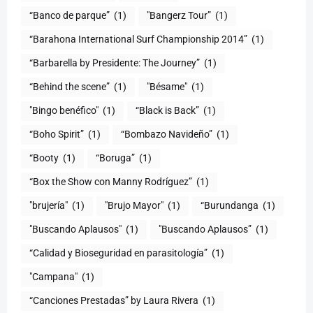
“Banco de parque”
(1)
"Bangerz Tour”
(1)
“Barahona International Surf Championship 2014”
(1)
“Barbarella by Presidente: The Journey”
(1)
“Behind the scene”
(1)
"Bésame"
(1)
"Bingo benéfico"
(1)
“Black is Back”
(1)
“Boho Spirit”
(1)
“Bombazo Navideño”
(1)
“Booty
(1)
“Boruga”
(1)
“Box the Show con Manny Rodríguez”
(1)
"brujería"
(1)
"Brujo Mayor"
(1)
“Burundanga
(1)
"Buscando Aplausos"
(1)
"Buscando Aplausos”
(1)
(1)
"Campana"
(1)
“Canciones Prestadas” by Laura Rivera
(1)