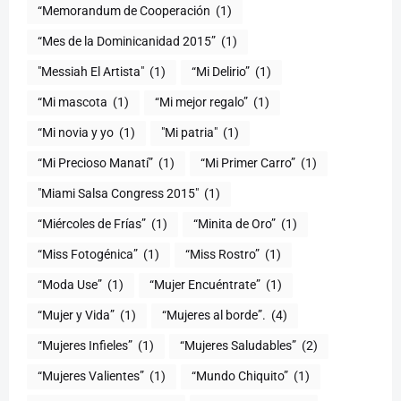
“Memorandum de Cooperación
(1)
“Mes de la Dominicanidad 2015”
(1)
"Messiah El Artista"
(1)
“Mi Delirio”
(1)
“Mi mascota
(1)
“Mi mejor regalo”
(1)
“Mi novia y yo
(1)
"Mi patria"
(1)
“Mi Precioso Manatí”
(1)
“Mi Primer Carro”
(1)
"Miami Salsa Congress 2015"
(1)
“Miércoles de Frías”
(1)
“Minita de Oro”
(1)
“Miss Fotogénica”
(1)
“Miss Rostro”
(1)
“Moda Use”
(1)
“Mujer Encuéntrate”
(1)
(1)
“Mujeres al borde”.
(4)
“Mujeres Infieles”
(1)
“Mujeres Saludables”
(2)
“Mujeres Valientes”
(1)
“Mundo Chiquito”
(1)