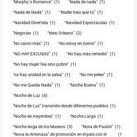
"Murphy`s Romance"
(1)
"Nada de nada"
(1)
“Nada de Nada”
(1)
“Nadie más que tú”
(1)
“Navidad Divertida
(1)
“Navidad Espectacular
(1)
"Negociar
(1)
“New Orleans"
(2)
"No canto más"
(1)
“No estoy en Gente”
(1)
“NO HAY EXCUSAS”
(1)
“No hay más remedio”
(1)
“No hay mujer fea sino pobre”
(1)
"no hay unidad en la salsa"
(1)
(1)
“No me Queda Nada”
(1)
“Noche Buena”
(1)
“Noche de Luz
(4)
"Noche de Luz" transmite desde diferentes pueblos
(1)
(1)
“Noche Larga
(1)
“Noche larga de los Museos
(3)
(1)
“Nova la Amenaza” de promoción en el país con el
(1