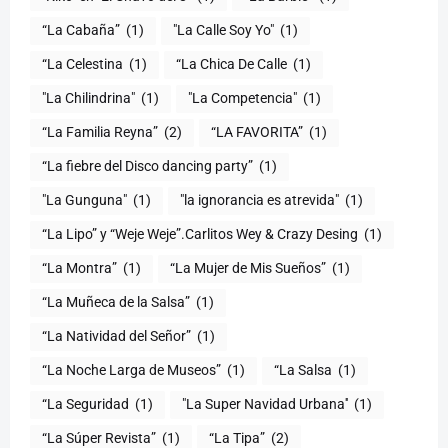
“La Cabaña”
(1)
"La Calle Soy Yo"
(1)
“La Celestina
(1)
“La Chica De Calle
(1)
"La Chilindrina"
(1)
"La Competencia"
(1)
“La Familia Reyna”
(2)
“LA FAVORITA”
(1)
“La fiebre del Disco dancing party”
(1)
(1)
"la ignorancia es atrevida"
(1)
“La Lipo” y “Weje Weje”.Carlitos Wey & Crazy Desing
(1)
“La Montra”
(1)
“La Mujer de Mis Sueños”
(1)
“La Muñeca de la Salsa”
(1)
“La Natividad del Señor”
(1)
“La Noche Larga de Museos”
(1)
“La Salsa
(1)
“La Seguridad
(1)
"La Super Navidad Urbana''
(1)
“La Súper Revista”
(1)
“La Tipa”
(2)