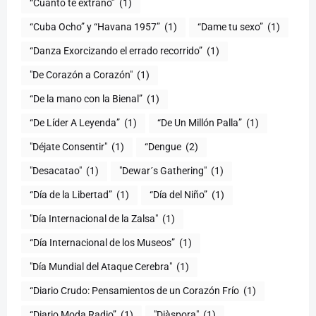
“Cuanto te extraño”
(1)
“Cuba Ocho” y “Havana 1957”
(1)
“Dame tu sexo”
(1)
“Danza Exorcizando el errado recorrido”
(1)
"De Corazón a Corazón"
(1)
(1)
“De Líder A Leyenda”
(1)
“De Un Millón Palla”
(1)
"Déjate Consentir"
(1)
“Dengue
(2)
"Desacatao"
(1)
"Dewar´s Gathering"
(1)
(1)
“Día del Niño”
(1)
"Día Internacional de la Zalsa"
(1)
“Día Internacional de los Museos”
(1)
"Día Mundial del Ataque Cerebra"
(1)
“Diario Crudo: Pensamientos de un Corazón Frío
(1)
“Diario Moda Radio”
(1)
(1)