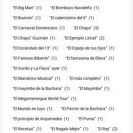
“El Big Man”
(1)
“El Bombazo Navideño
(1)
“El Buenón”
(1)
“El calentísimo del 9”
(1)
“El Carnaval Dominicano
(1)
"El Chapo"
(5)
“El Chapo” Guzmán
(1)
“El Ejemplo Lirical”
(2)
“El Escándalo del 13”
(1)
“El Espejo de tus Ojos”
(1)
“El Famoso Biberón”
(1)
“El fantasma de Elena”
(1)
“El Gordo y La Flaca” ayer
(1)
“El Maniático Musical”
(1)
"El más completo" ​
(1)
“El mayimbe de la Bachata”
(1)
“El Mayimbe”
(1)
“El Megamerengue World Tour”
(1)
"El Mundo es tuyo
(1)
“El Patrón de la Bachata”
(1)
“El principio de Arquímedes
(1)
“El Puma”
(1)
“El Recetao”
(1)
“El Regalo Mejor”
(1)
"El Rey"
(2)