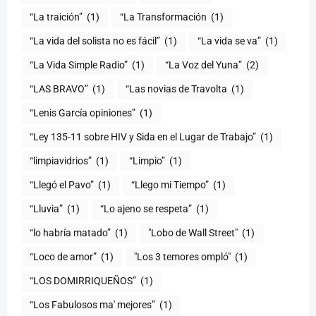
“La traición”
(1)
“La Transformación
(1)
“La vida del solista no es fácil”
(1)
“La vida se va”
(1)
“La Vida Simple Radio”
(1)
“La Voz del Yuna”
(2)
“LAS BRAVO”
(1)
“Las novias de Travolta
(1)
“Lenis García opiniones”
(1)
“Ley 135-11 sobre HIV y Sida en el Lugar de Trabajo”
(1)
“limpiavidrios”
(1)
“Limpio”
(1)
“Llegó el Pavo”
(1)
“Llego mi Tiempo”
(1)
“Lluvia”
(1)
“Lo ajeno se respeta”
(1)
“lo habría matado”
(1)
"Lobo de Wall Street"
(1)
“Loco de amor”
(1)
"Los 3 temores ompló"
(1)
(1)
“Los Fabulosos ma' mejores”
(1)