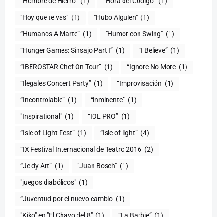
“Hombre de Hierro”
(1)
(1)
"Hoy que te vas"
(1)
"Hubo Alguien"
(1)
“Humanos A Marte”
(1)
"Humor con Swing"
(1)
(1)
“I Believe”
(1)
“IBEROSTAR Chef On Tour”
(1)
“Ignore No More
(1)
“Ilegales Concert Party”
(1)
“Improvisación
(1)
“Incontrolable”
(1)
“inminente”
(1)
"Inspirational"
(1)
“IOL PRO”
(1)
“Isle of Light Fest”
(1)
“Isle of light”
(4)
“IX Festival Internacional de Teatro 2016
(2)
“Jeidy Art”
(1)
"Juan Bosch"
(1)
"juegos diabólicos"
(1)
“Juventud por el nuevo cambio
(1)
"Kiko" en "El Chavo del 8"
(1)
“La Barbie”
(1)