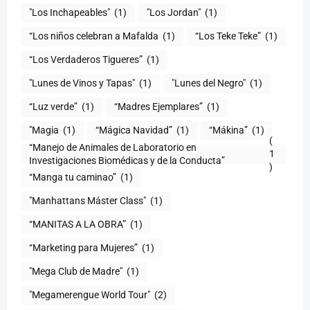
"Los Inchapeables"
(1)
"Los Jordan"
(1)
“Los niños celebran a Mafalda
(1)
“Los Teke Teke”
(1)
“Los Verdaderos Tigueres”
(1)
"Lunes de Vinos y Tapas"
(1)
"Lunes del Negro"
(1)
“Luz verde”
(1)
“Madres Ejemplares”
(1)
"Magia
(1)
“Mágica Navidad”
(1)
“Mákina”
(1)
(
“Manejo de Animales de Laboratorio en
1
)
“Manga tu caminao”
(1)
"Manhattans Máster Class"
(1)
“MANITAS A LA OBRA”
(1)
“Marketing para Mujeres”
(1)
"Mega Club de Madre"
(1)
"Megamerengue World Tour"
(2)