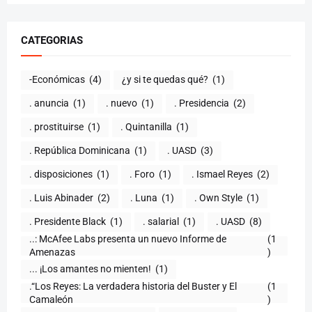
CATEGORIAS
-Económicas
(4)
¿y si te quedas qué?
(1)
. anuncia
(1)
. nuevo
(1)
. Presidencia
(2)
. prostituirse
(1)
. Quintanilla
(1)
. República Dominicana
(1)
. UASD
(3)
. disposiciones
(1)
. Foro
(1)
. Ismael Reyes
(2)
. Luis Abinader
(2)
. Luna
(1)
. Own Style
(1)
. Presidente Black
(1)
. salarial
(1)
. UASD
(8)
..: McAfee Labs presenta un nuevo Informe de
(1
)
... ¡Los amantes no mienten!
(1)
.“Los Reyes: La verdadera historia del Buster y El
(1
Camaleón
)