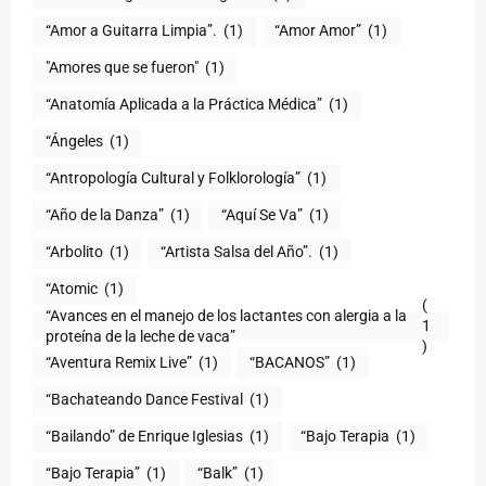
“Amor a Guitarra Limpia”.
(1)
“Amor Amor”
(1)
"Amores que se fueron"
(1)
“Anatomía Aplicada a la Práctica Médica”
(1)
“Ángeles
(1)
“Antropología Cultural y Folklorología”
(1)
“Año de la Danza”
(1)
“Aquí Se Va”
(1)
“Arbolito
(1)
“Artista Salsa del Año”.
(1)
“Atomic
(1)
(
“Avances en el manejo de los lactantes con alergia a la
1
proteína de la leche de vaca”
)
“Aventura Remix Live”
(1)
“BACANOS”
(1)
“Bachateando Dance Festival
(1)
“Bailando” de Enrique Iglesias
(1)
“Bajo Terapia
(1)
“Bajo Terapia”
(1)
“Balk”
(1)