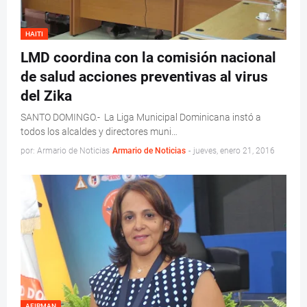
HAITI
LMD coordina con la comisión nacional
de salud acciones preventivas al virus
del Zika
SANTO DOMINGO.- La Liga Municipal Dominicana instó a
todos los alcaldes y directores muni…
por: Armario de Noticias
Armario de Noticias
-
jueves, enero 21, 2016
AFIRMAN