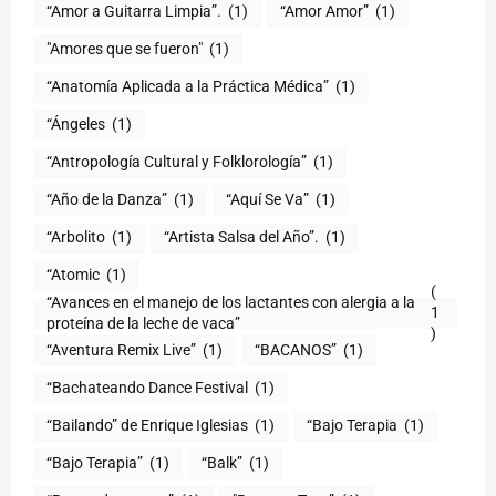
“Amor a Guitarra Limpia”.
(1)
“Amor Amor”
(1)
"Amores que se fueron"
(1)
“Anatomía Aplicada a la Práctica Médica”
(1)
“Ángeles
(1)
“Antropología Cultural y Folklorología”
(1)
“Año de la Danza”
(1)
“Aquí Se Va”
(1)
“Arbolito
(1)
“Artista Salsa del Año”.
(1)
“Atomic
(1)
(
“Avances en el manejo de los lactantes con alergia a la
1
proteína de la leche de vaca”
)
“Aventura Remix Live”
(1)
“BACANOS”
(1)
“Bachateando Dance Festival
(1)
“Bailando” de Enrique Iglesias
(1)
“Bajo Terapia
(1)
“Bajo Terapia”
(1)
“Balk”
(1)