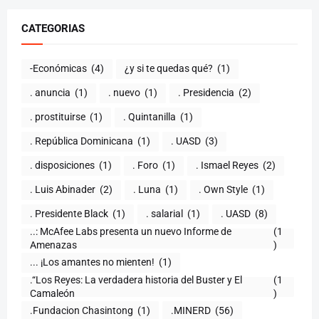
CATEGORIAS
-Económicas
(4)
¿y si te quedas qué?
(1)
. anuncia
(1)
. nuevo
(1)
. Presidencia
(2)
. prostituirse
(1)
. Quintanilla
(1)
. República Dominicana
(1)
. UASD
(3)
. disposiciones
(1)
. Foro
(1)
. Ismael Reyes
(2)
. Luis Abinader
(2)
. Luna
(1)
. Own Style
(1)
. Presidente Black
(1)
. salarial
(1)
. UASD
(8)
..: McAfee Labs presenta un nuevo Informe de
(1
)
... ¡Los amantes no mienten!
(1)
.“Los Reyes: La verdadera historia del Buster y El
(1
Camaleón
)
.Fundacion Chasintong
(1)
.MINERD
(56)