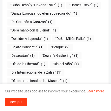
“Cuba Ocho” y “Havana 1957”
(1)
“Dame tu sexo”
(1)
“Danza Exorcizando el errado recorrido”
(1)
"De Corazón a Corazón"
(1)
(1)
“De Líder A Leyenda”
(1)
“De Un Millón Palla”
(1)
"Déjate Consentir"
(1)
“Dengue
(2)
"Desacatao"
(1)
"Dewar´s Gathering"
(1)
(1)
“Día del Niño”
(1)
"Día Internacional de la Zalsa"
(1)
“Día Internacional de los Museos”
(1)
"Día Mundial del Ataque Cerebra"
(1)
Our website uses cookies to improve your experience.
Learn more
“Diario Crudo: Pensamientos de un Corazón Frío
(1)
Accept !
“Diario Moda Radio”
(1)
(1)