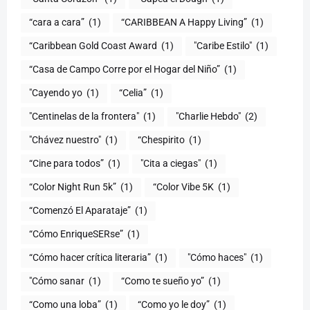
“cara a cara”
(1)
“CARIBBEAN A Happy Living”
(1)
(1)
"Caribe Estilo"
(1)
“Casa de Campo Corre por el Hogar del Niño”
(1)
"Cayendo yo
(1)
(1)
"Centinelas de la frontera"
(1)
"Charlie Hebdo"
(2)
"Chávez nuestro"
(1)
“Chespirito
(1)
“Cine para todos”
(1)
"Cita a ciegas"
(1)
“Color Night Run 5k”
(1)
“Color Vibe 5K
(1)
“Comenzó El Aparataje”
(1)
“Cómo EnriqueSERse”
(1)
(1)
"Cómo haces"
(1)
"Cómo sanar
(1)
“Como te sueño yo”
(1)
“Como una loba”
(1)
“Como yo le doy”
(1)