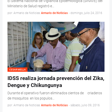
El Sistema Nacional de Vigilancia Epidemiológica (SINAVE) del
Ministerio de Salud registró e…
por: Armario de Noticias
Armario de Noticias
-
domingo, julio 24, 2016
CESAR MELLA
IDSS realiza jornada prevención del Zika,
Dengue y Chikungunya
Durante el operativo fueron eliminados cientos de criaderos
de mosquitos en los populos…
por: Armario de Noticias
Armario de Noticias
-
sábado, julio 09, 2016