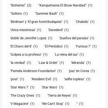
‘’Bohemio’’
(2)
‘’Kanquimania El Show Navidad’’
(1)
‘‘Soltero
(1)
‘’Summer Bash’’
(1)
‘Birdman’ y ‘El gran hotel Budapest’
(1)
‘Chabelo’
(1)
'chica misteriosa'
(1)
'Daredevil'
(1)
'doble' de Jennifer Lopez
(1)
'Dueños del paraíso'
(1)
'El Chavo del 8'
(1)
'El Periódico'
(1)
‘Furious 7’
(1)
'Golpea a tu profesor'
(1)
'La reina del sur'
(1)
‘la verdad’
(1)
‘Law & Order’
(1)
‘Miranda’
(1)
‘Pamela Anderson Foundation’
(1)
'paz' en Corea
(1)
‘post’
(1)
‘Resident Evil’
(1)
‘selfie topless’
(1)
‘Star Wars 7′
(1)
‘Star Wars’
(1)
'The Crazy Ones'
(1)
‘Tierra de Reyes’
(1)
'V Magazine'
(1)
‘We Can’t Stop’
(1)
“
(1)