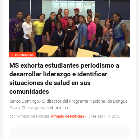
CHIKUNGUNYA.
MS exhorta estudiantes periodismo a
desarrollar liderazgo e identificar
situaciones de salud en sus
comunidades
Santo Domingo.- El director del Programa Nacional de Dengue,
Zika y Chikungunya exhortó a e…
por: Armario de Noticias
Armario de Noticias
-
lunes, abril 11, 2016