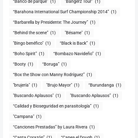
“Banco de parque”
(1)
"Bangerz Tour”
(1)
“Barahona International Surf Championship 2014”
(1)
“Barbarella by Presidente: The Journey”
(1)
“Behind the scene”
(1)
"Bésame"
(1)
"Bingo benéfico"
(1)
“Black is Back”
(1)
“Boho Spirit”
(1)
“Bombazo Navideño”
(1)
“Booty
(1)
“Boruga”
(1)
“Box the Show con Manny Rodríguez”
(1)
"brujería"
(1)
"Brujo Mayor"
(1)
“Burundanga
(1)
"Buscando Aplausos"
(1)
"Buscando Aplausos”
(1)
(1)
"Campana"
(1)
“Canciones Prestadas” by Laura Rivera
(1)
“Canta Corazón”
(1)
“Capea el Dough
(1)