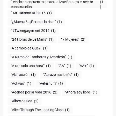
” celebran encuentro de actualización para el sector
(1
construcción
)
” Mr Turismo RD 2015
(1)
"¿Muerta?...¡Pero de la risa!"
(1)
“#Twiengagement 2015
(1)
“24 Horas de Le Mans”
(1)
“7 Mujeres”
(2)
(1)
“A Ritmo de Tambores y Acordeón”
(1)
“A tan solo una hora”
(1)
“AA”
(1)
“AA+”
(1)
“Abfracción
(1)
“Abrazo navideño”
(1)
“Activao”
(1)
“Aeternum”
(1)
“Agenda por la Vida 2016
(2)
“Ahora soy libre”
(1)
“Alberto Ulloa
(2)
“Alice Through The LookingGlass
(1)