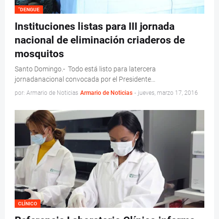
“DENGUE
Instituciones listas para III jornada
nacional de eliminación criaderos de
mosquitos
Santo Domingo.- Todo está listo para latercera
jornadanacional convocada por el Presidente…
por: Armario de Noticias
Armario de Noticias
-
jueves, marzo 17, 2016
CLÍNICO