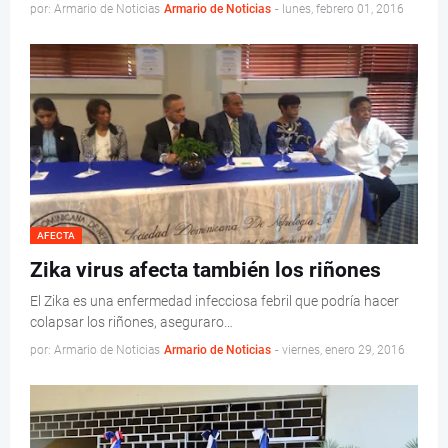
por: Armario de Noticias
Armario de Noticias
-
lunes, febrero 01, 2016
AFECTA
Zika virus afecta también los riñones
El Zika es una enfermedad infecciosa febril que podría hacer
colapsar los riñones, aseguraro…
por: Armario de Noticias
Armario de Noticias
-
viernes, enero 29, 2016