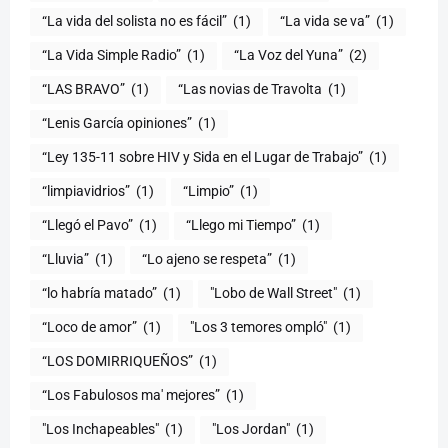
“La vida del solista no es fácil”
(1)
“La vida se va”
(1)
“La Vida Simple Radio”
(1)
“La Voz del Yuna”
(2)
“LAS BRAVO”
(1)
“Las novias de Travolta
(1)
“Lenis García opiniones”
(1)
“Ley 135-11 sobre HIV y Sida en el Lugar de Trabajo”
(1)
“limpiavidrios”
(1)
“Limpio”
(1)
“Llegó el Pavo”
(1)
“Llego mi Tiempo”
(1)
“Lluvia”
(1)
“Lo ajeno se respeta”
(1)
“lo habría matado”
(1)
"Lobo de Wall Street"
(1)
“Loco de amor”
(1)
"Los 3 temores ompló"
(1)
(1)
“Los Fabulosos ma' mejores”
(1)
"Los Inchapeables"
(1)
"Los Jordan"
(1)