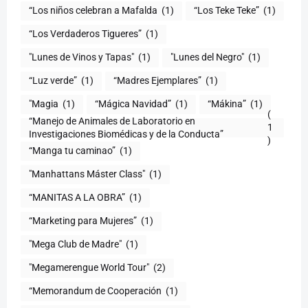
“Los niños celebran a Mafalda
(1)
“Los Teke Teke”
(1)
“Los Verdaderos Tigueres”
(1)
"Lunes de Vinos y Tapas"
(1)
"Lunes del Negro"
(1)
“Luz verde”
(1)
“Madres Ejemplares”
(1)
"Magia
(1)
“Mágica Navidad”
(1)
“Mákina”
(1)
(
“Manejo de Animales de Laboratorio en
1
)
“Manga tu caminao”
(1)
"Manhattans Máster Class"
(1)
“MANITAS A LA OBRA”
(1)
“Marketing para Mujeres”
(1)
"Mega Club de Madre"
(1)
"Megamerengue World Tour"
(2)
“Memorandum de Cooperación
(1)