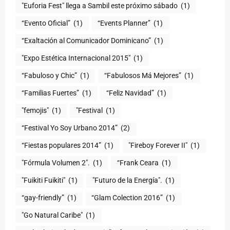
"Euforia Fest" llega a Sambil este próximo sábado
(1)
“Evento Oficial”
(1)
“Events Planner”
(1)
“Exaltación al Comunicador Dominicano”
(1)
"Expo Estética Internacional 2015"
(1)
“Fabuloso y Chic”
(1)
“Fabulosos Má Mejores”
(1)
“Familias Fuertes”
(1)
“Feliz Navidad”
(1)
"femojis"
(1)
"Festival
(1)
“Festival Yo Soy Urbano 2014”
(2)
“Fiestas populares 2014”
(1)
"Fireboy Forever II"
(1)
"Fórmula Volumen 2".
(1)
“Frank Ceara
(1)
"Fuikiti Fuikiti"
(1)
"Futuro de la Energía".
(1)
“gay-friendly”
(1)
“Glam Colection 2016”
(1)
"Go Natural Caribe"
(1)