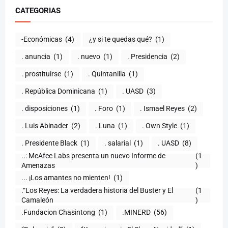
CATEGORIAS
-Económicas
(4)
¿y si te quedas qué?
(1)
. anuncia
(1)
. nuevo
(1)
. Presidencia
(2)
. prostituirse
(1)
. Quintanilla
(1)
. República Dominicana
(1)
. UASD
(3)
. disposiciones
(1)
. Foro
(1)
. Ismael Reyes
(2)
. Luis Abinader
(2)
. Luna
(1)
. Own Style
(1)
. Presidente Black
(1)
. salarial
(1)
. UASD
(8)
..: McAfee Labs presenta un nuevo Informe de
(1
)
... ¡Los amantes no mienten!
(1)
.“Los Reyes: La verdadera historia del Buster y El
(1
Camaleón
)
.Fundacion Chasintong
(1)
.MINERD
(56)