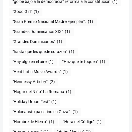
“golpe bajo a la democracia” reforma a la constitución
(1)
"Good Girl"
(1)
“Gran Premio Nacional Madre Ejemplar”.
(1)
“Grandes Dominicanos XIX”
(1)
"Grandes Dominicanos"
(1)
(1)
"Hay algo en el aire
(1)
“Haz que te toquen”
(1)
"Heat Latin Music Awards"
(1)
“Hennessy Artistry”
(2)
“Hogar del Niño” La Romana
(1)
(1)
"Holocausto palestino en Gaza".
(1)
“Hombre de Hierro”
(1)
(1)
"Hoy que te vas"
(1)
"Hubo Alguien"
(1)