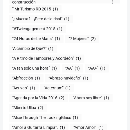
construcción
)
” Mr Turismo RD 2015
(1)
"¿Muerta?...¡Pero de la risa!"
(1)
“#Twiengagement 2015
(1)
“24 Horas de Le Mans”
(1)
“7 Mujeres”
(2)
(1)
“A Ritmo de Tambores y Acordeón”
(1)
“A tan solo una hora”
(1)
“AA”
(1)
“AA+”
(1)
“Abfracción
(1)
“Abrazo navideño”
(1)
“Activao”
(1)
“Aeternum”
(1)
“Agenda por la Vida 2016
(2)
“Ahora soy libre”
(1)
“Alberto Ulloa
(2)
“Alice Through The LookingGlass
(1)
“Amor a Guitarra Limpia”.
(1)
“Amor Amor”
(1)