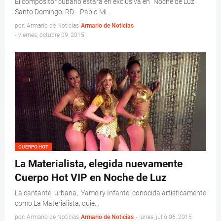
El compositor cubano estará en exclusiva en “Noche de Luz”
Santo Domingo, RD.- Pablo Mi…
por: Armario de Noticias
Armario de Noticias
-
viernes, octubre 09, 2015
CUERPO HOT
La Materialista, elegida nuevamente
La cantante urbana, Yameiry Infante, conocida artísticamente
como La Materialista, quie…
por: Armario de Noticias
Armario de Noticias
-
lunes, julio 06, 2015