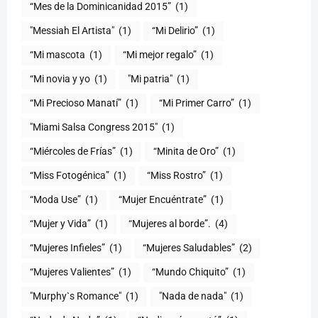
“Mes de la Dominicanidad 2015”
(1)
"Messiah El Artista"
(1)
“Mi Delirio”
(1)
“Mi mascota
(1)
“Mi mejor regalo”
(1)
“Mi novia y yo
(1)
"Mi patria"
(1)
“Mi Precioso Manatí”
(1)
“Mi Primer Carro”
(1)
"Miami Salsa Congress 2015"
(1)
“Miércoles de Frías”
(1)
“Minita de Oro”
(1)
“Miss Fotogénica”
(1)
“Miss Rostro”
(1)
“Moda Use”
(1)
“Mujer Encuéntrate”
(1)
(1)
“Mujeres al borde”.
(4)
“Mujeres Infieles”
(1)
“Mujeres Saludables”
(2)
“Mujeres Valientes”
(1)
“Mundo Chiquito”
(1)
"Murphy`s Romance"
(1)
"Nada de nada"
(1)