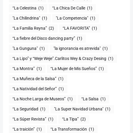
“La Celestina
(1)
“La Chica De Calle
(1)
"La Chilindrina"
(1)
"La Competencia"
(1)
“La Familia Reyna”
(2)
“LA FAVORITA”
(1)
“La fiebre del Disco dancing party”
(1)
(1)
"la ignorancia es atrevida"
(1)
“La Lipo” y “Weje Weje”.Carlitos Wey & Crazy Desing
(1)
“La Montra”
(1)
“La Mujer de Mis Sueños”
(1)
“La Muñeca de la Salsa”
(1)
“La Natividad del Señor”
(1)
“La Noche Larga de Museos”
(1)
“La Salsa
(1)
“La Seguridad
(1)
"La Super Navidad Urbana''
(1)
“La Súper Revista”
(1)
“La Tipa”
(2)
“La traición”
(1)
“La Transformación
(1)