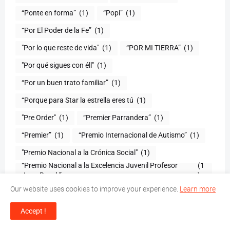
“Ponte en forma”
(1)
“Popi”
(1)
“Por El Poder de la Fe”
(1)
"Por lo que reste de vida"
(1)
“POR MI TIERRA”
(1)
"Por qué sigues con éll"
(1)
“Por un buen trato familiar”
(1)
“Porque para Star la estrella eres tú
(1)
(1)
“Premier Parrandera”
(1)
“Premier”
(1)
“Premio Internacional de Autismo”
(1)
"Premio Nacional a la Crónica Social"
(1)
“Premio Nacional a la Excelencia Juvenil Profesor
(1
Juan Bosch”
)
“Premios Eladia de Cuello”
(1)
Our website uses cookies to improve your experience.
Learn more
"Presente y futuro de los arrecifes coralinos del Caribe:
(1
1970-2012"
)
Accept !
“Profesor Honorario”
(1)
“Profesor Jirafales”
(1)