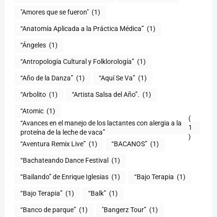
"Amores que se fueron"
(1)
“Anatomía Aplicada a la Práctica Médica”
(1)
“Ángeles
(1)
“Antropología Cultural y Folklorología”
(1)
“Año de la Danza”
(1)
“Aquí Se Va”
(1)
“Arbolito
(1)
“Artista Salsa del Año”.
(1)
“Atomic
(1)
(
“Avances en el manejo de los lactantes con alergia a la
1
proteína de la leche de vaca”
)
“Aventura Remix Live”
(1)
“BACANOS”
(1)
“Bachateando Dance Festival
(1)
“Bailando” de Enrique Iglesias
(1)
“Bajo Terapia
(1)
“Bajo Terapia”
(1)
“Balk”
(1)
“Banco de parque”
(1)
"Bangerz Tour”
(1)