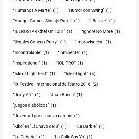
“Humanos A Marte”
(1)
"Humor con Swing"
(1)
(1)
“I Believe”
(1)
“IBEROSTAR Chef On Tour”
(1)
“Ignore No More
(1)
“Ilegales Concert Party”
(1)
“Improvisación
(1)
“Incontrolable”
(1)
“inminente”
(1)
"Inspirational"
(1)
“IOL PRO”
(1)
“Isle of Light Fest”
(1)
“Isle of light”
(4)
“IX Festival Internacional de Teatro 2016
(2)
“Jeidy Art”
(1)
"Juan Bosch"
(1)
"juegos diabólicos"
(1)
“Juventud por el nuevo cambio
(1)
"Kiko" en "El Chavo del 8"
(1)
“La Barbie”
(1)
“La Cabaña”
(1)
"La Calle Soy Yo"
(1)