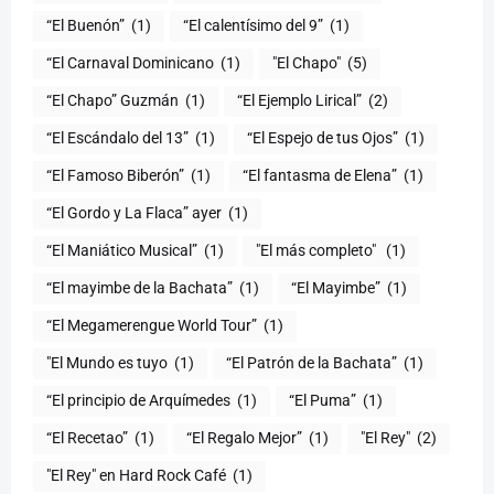
“El Buenón”
(1)
“El calentísimo del 9”
(1)
“El Carnaval Dominicano
(1)
"El Chapo"
(5)
“El Chapo” Guzmán
(1)
“El Ejemplo Lirical”
(2)
“El Escándalo del 13”
(1)
“El Espejo de tus Ojos”
(1)
“El Famoso Biberón”
(1)
“El fantasma de Elena”
(1)
“El Gordo y La Flaca” ayer
(1)
“El Maniático Musical”
(1)
"El más completo" ​
(1)
“El mayimbe de la Bachata”
(1)
“El Mayimbe”
(1)
“El Megamerengue World Tour”
(1)
"El Mundo es tuyo
(1)
“El Patrón de la Bachata”
(1)
“El principio de Arquímedes
(1)
“El Puma”
(1)
“El Recetao”
(1)
“El Regalo Mejor”
(1)
"El Rey"
(2)
"El Rey" en Hard Rock Café
(1)