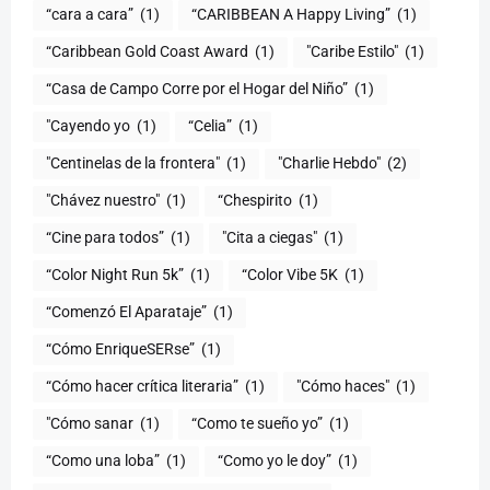
“cara a cara”
(1)
“CARIBBEAN A Happy Living”
(1)
(1)
"Caribe Estilo"
(1)
“Casa de Campo Corre por el Hogar del Niño”
(1)
"Cayendo yo
(1)
(1)
"Centinelas de la frontera"
(1)
"Charlie Hebdo"
(2)
"Chávez nuestro"
(1)
“Chespirito
(1)
“Cine para todos”
(1)
"Cita a ciegas"
(1)
“Color Night Run 5k”
(1)
“Color Vibe 5K
(1)
“Comenzó El Aparataje”
(1)
“Cómo EnriqueSERse”
(1)
(1)
"Cómo haces"
(1)
"Cómo sanar
(1)
“Como te sueño yo”
(1)
“Como una loba”
(1)
“Como yo le doy”
(1)