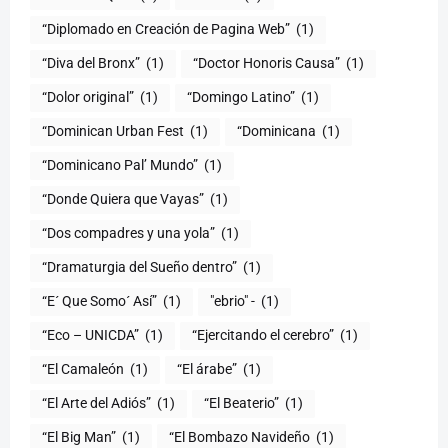
“Diplomado en Creación de Pagina Web”
(1)
“Diva del Bronx”
(1)
“Doctor Honoris Causa”
(1)
“Dolor original”
(1)
“Domingo Latino”
(1)
“Dominican Urban Fest
(1)
“Dominicana
(1)
“Dominicano Pal’ Mundo”
(1)
“Donde Quiera que Vayas”
(1)
“Dos compadres y una yola”
(1)
“Dramaturgia del Sueño dentro”
(1)
“E´ Que Somo´ Así”
(1)
"ebrio" -
(1)
“Eco – UNICDA”
(1)
“Ejercitando el cerebro”
(1)
“El Camaleón
(1)
“El árabe”
(1)
“El Arte del Adiós”
(1)
“El Beaterio”
(1)
“El Big Man”
(1)
“El Bombazo Navideño
(1)