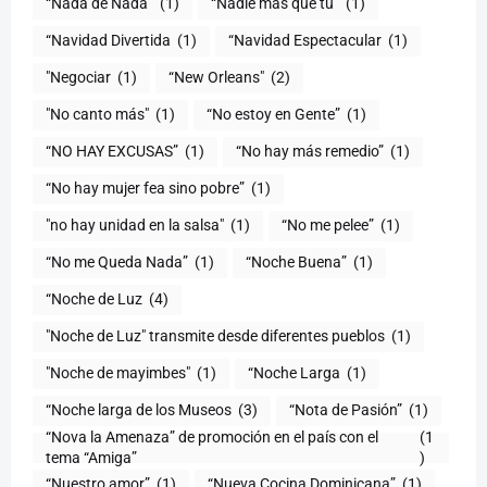
“Nada de Nada”
(1)
“Nadie más que tú”
(1)
“Navidad Divertida
(1)
“Navidad Espectacular
(1)
"Negociar
(1)
“New Orleans"
(2)
"No canto más"
(1)
“No estoy en Gente”
(1)
“NO HAY EXCUSAS”
(1)
“No hay más remedio”
(1)
“No hay mujer fea sino pobre”
(1)
"no hay unidad en la salsa"
(1)
(1)
“No me Queda Nada”
(1)
“Noche Buena”
(1)
“Noche de Luz
(4)
"Noche de Luz" transmite desde diferentes pueblos
(1)
(1)
“Noche Larga
(1)
“Noche larga de los Museos
(3)
(1)
“Nova la Amenaza” de promoción en el país con el
(1
tema “Amiga”
)
“Nuestro amor”
(1)
“Nueva Cocina Dominicana”
(1)