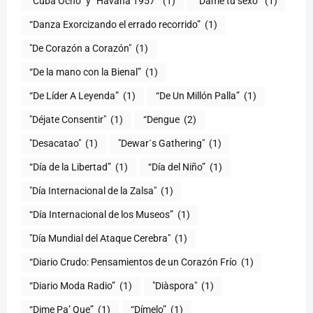
“Cuba Ocho” y “Havana 1957”
(1)
“Dame tu sexo”
(1)
“Danza Exorcizando el errado recorrido”
(1)
"De Corazón a Corazón"
(1)
(1)
“De Líder A Leyenda”
(1)
“De Un Millón Palla”
(1)
"Déjate Consentir"
(1)
“Dengue
(2)
"Desacatao"
(1)
"Dewar´s Gathering"
(1)
(1)
“Día del Niño”
(1)
"Día Internacional de la Zalsa"
(1)
“Día Internacional de los Museos”
(1)
"Día Mundial del Ataque Cerebra"
(1)
“Diario Crudo: Pensamientos de un Corazón Frío
(1)
“Diario Moda Radio”
(1)
(1)
“Dime Pa’ Que”
(1)
“Dímelo”
(1)