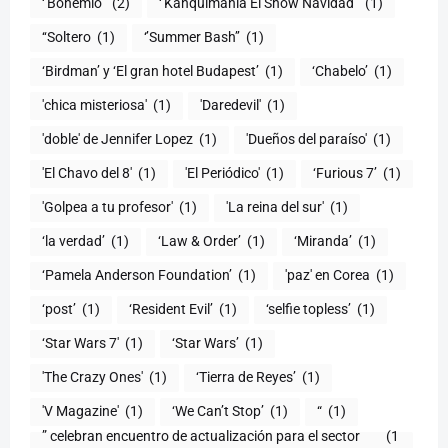
‘’Bohemio’’
(2)
‘’Kanquimania El Show Navidad’’
(1)
‘‘Soltero
(1)
‘’Summer Bash’’
(1)
‘Birdman’ y ‘El gran hotel Budapest’
(1)
‘Chabelo’
(1)
'chica misteriosa'
(1)
'Daredevil'
(1)
'doble' de Jennifer Lopez
(1)
'Dueños del paraíso'
(1)
'El Chavo del 8'
(1)
'El Periódico'
(1)
‘Furious 7’
(1)
'Golpea a tu profesor'
(1)
'La reina del sur'
(1)
‘la verdad’
(1)
‘Law & Order’
(1)
‘Miranda’
(1)
‘Pamela Anderson Foundation’
(1)
'paz' en Corea
(1)
‘post’
(1)
‘Resident Evil’
(1)
‘selfie topless’
(1)
‘Star Wars 7′
(1)
‘Star Wars’
(1)
'The Crazy Ones'
(1)
‘Tierra de Reyes’
(1)
'V Magazine'
(1)
‘We Can’t Stop’
(1)
“
(1)
” celebran encuentro de actualización para el sector
(1