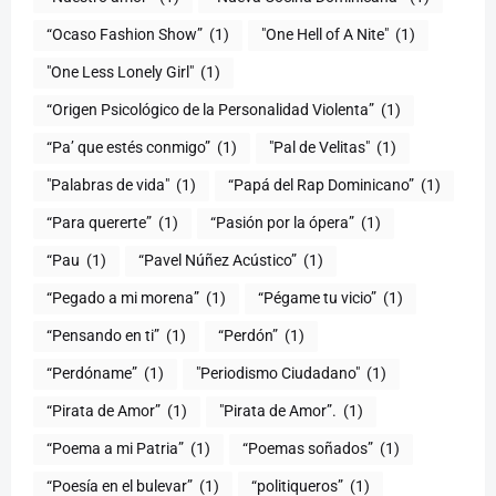
“Ocaso Fashion Show”
(1)
"One Hell of A Nite"
(1)
"One Less Lonely Girl"
(1)
“Origen Psicológico de la Personalidad Violenta”
(1)
“Pa’ que estés conmigo”
(1)
"Pal de Velitas"
(1)
"Palabras de vida"
(1)
“Papá del Rap Dominicano”
(1)
“Para quererte”
(1)
“Pasión por la ópera”
(1)
“Pau
(1)
“Pavel Núñez Acústico”
(1)
“Pegado a mi morena”
(1)
“Pégame tu vicio”
(1)
“Pensando en ti”
(1)
“Perdón”
(1)
“Perdóname”
(1)
"Periodismo Ciudadano"
(1)
“Pirata de Amor”
(1)
"Pirata de Amor”.
(1)
“Poema a mi Patria”
(1)
“Poemas soñados”
(1)
“Poesía en el bulevar”
(1)
“politiqueros”
(1)