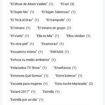
“El Show de Alexis Valdés”
(1)
“El sol
(3)
"El Super Mc"
(1)
(1)
“El Titi & el Drac”
(1)
“El trampolín”
(1)
"El Verano
(1)
"El Verano en grupo
(1)
(1)
“Ella es Mia”
(1)
"Ellos olvidan
(1)
“En otra piel”
(1)
“Enamorao”
(1)
“Encuentro Intimo”
(1)
“ENFASIS
(1)
“Enfoca tu medio ambiente”
(1)
“Enlazados TV Show”
(1)
“Enseñanza
(1)
"Entonces Qué Somos"
(1)
“Entre boleros”
(1)
“Escuela para mujeres
(1)
"Esta noche Mariasela"
(2)
“Estaré 2017”
(1)
"Estrella
(1)
"Estrella por un día"
(1)