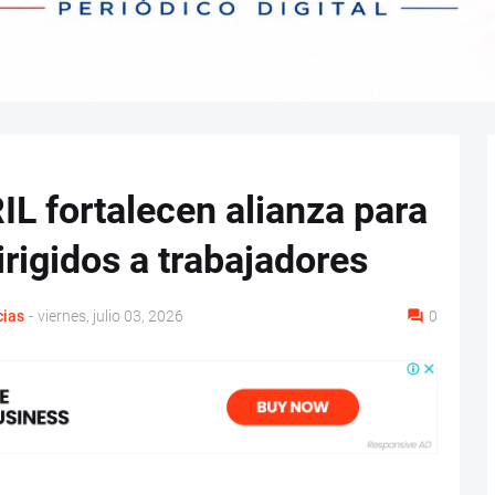
L fortalecen alianza para
irigidos a trabajadores
cias
-
viernes, julio 03, 2026
0