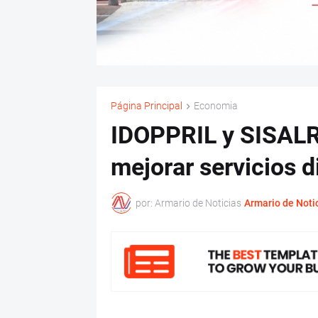
Página Principal
Economia
IDOPPRIL y SISALRI
mejorar servicios d
por: Armario de Noticias
Armario de Noti