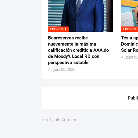
ECONOMIA
ECONOMI
Banreservas recibe
Tesla a
nuevamente la máxima
Dominic
calificación crediticia AAA.do
Solar R
de Moody's Local RD con
August 03
perspectiva Estable
August 05, 2026
Publi
Artículo Anterior