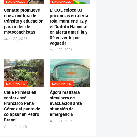
NACIONALES
NACIONALES
Conatra promueve
El COE coloca 03
nueva cultura de
provincias en alerta
tránsito y educación
roja, mantiene 12 y
para miles de
el Diatrito Nacional
motoconchistas
en alerta amarilla y
09 en verde por
June 23, 2026
vaguada
April 29, 2026
NACIONALES
NACIONALES
Calle Primera en
Ágora realizará
sector José
simulacro de
Francisco Peña
evacuación ante
Gómez al punto de
situación de
colapsar en Pedro
emergencia
Brand
April 21, 2026
April 21, 2026