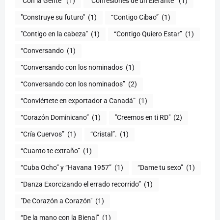
"Con la Gente"
(1)
"Confesiones de un Elefante"
(1)
"Construye su futuro"
(1)
“Contigo Cibao”
(1)
"Contigo en la cabeza"
(1)
“Contigo Quiero Estar”
(1)
“Conversando
(1)
“Conversando con los nominados
(1)
“Conversando con los nominados”
(2)
“Conviértete en exportador a Canadá”
(1)
“Corazón Dominicano”
(1)
"Creemos en ti RD"
(2)
“Cría Cuervos”
(1)
“Cristal”.
(1)
“Cuanto te extraño”
(1)
“Cuba Ocho” y “Havana 1957”
(1)
“Dame tu sexo”
(1)
“Danza Exorcizando el errado recorrido”
(1)
"De Corazón a Corazón"
(1)
(1)