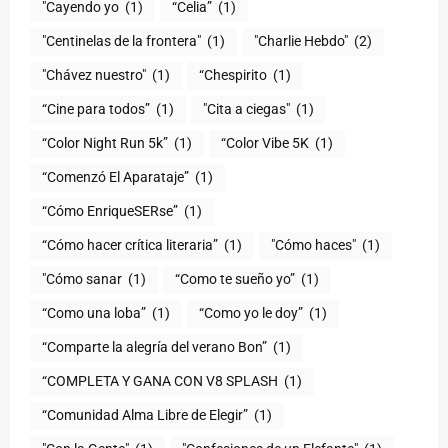
"Cayendo yo
(1)
(1)
"Centinelas de la frontera"
(1)
"Charlie Hebdo"
(2)
"Chávez nuestro"
(1)
“Chespirito
(1)
“Cine para todos”
(1)
"Cita a ciegas"
(1)
“Color Night Run 5k”
(1)
“Color Vibe 5K
(1)
“Comenzó El Aparataje”
(1)
“Cómo EnriqueSERse”
(1)
(1)
"Cómo haces"
(1)
"Cómo sanar
(1)
“Como te sueño yo”
(1)
“Como una loba”
(1)
“Como yo le doy”
(1)
“Comparte la alegría del verano Bon”
(1)
“COMPLETA Y GANA CON V8 SPLASH
(1)
“Comunidad Alma Libre de Elegir”
(1)