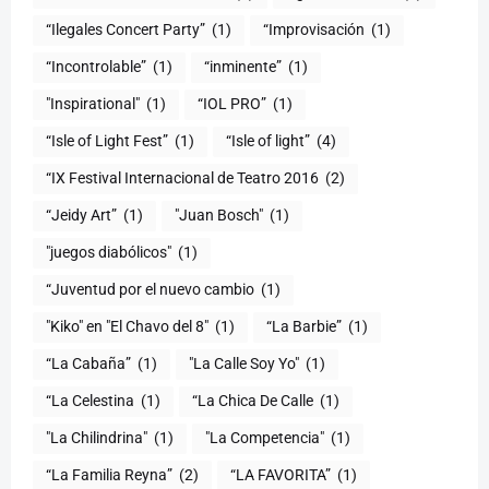
“Ilegales Concert Party”
(1)
“Improvisación
(1)
“Incontrolable”
(1)
“inminente”
(1)
"Inspirational"
(1)
“IOL PRO”
(1)
“Isle of Light Fest”
(1)
“Isle of light”
(4)
“IX Festival Internacional de Teatro 2016
(2)
“Jeidy Art”
(1)
"Juan Bosch"
(1)
"juegos diabólicos"
(1)
“Juventud por el nuevo cambio
(1)
"Kiko" en "El Chavo del 8"
(1)
“La Barbie”
(1)
“La Cabaña”
(1)
"La Calle Soy Yo"
(1)
“La Celestina
(1)
“La Chica De Calle
(1)
"La Chilindrina"
(1)
"La Competencia"
(1)
“La Familia Reyna”
(2)
“LA FAVORITA”
(1)