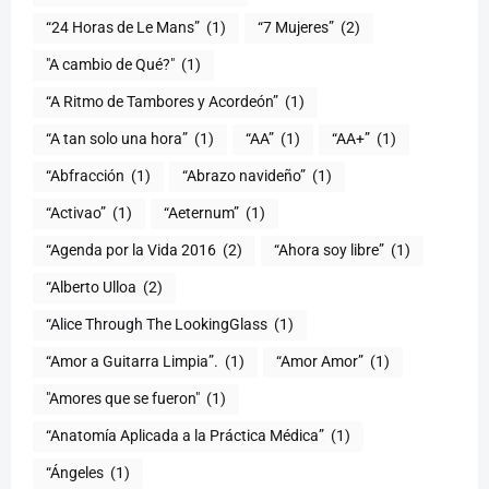
“24 Horas de Le Mans”
(1)
“7 Mujeres”
(2)
(1)
“A Ritmo de Tambores y Acordeón”
(1)
“A tan solo una hora”
(1)
“AA”
(1)
“AA+”
(1)
“Abfracción
(1)
“Abrazo navideño”
(1)
“Activao”
(1)
“Aeternum”
(1)
“Agenda por la Vida 2016
(2)
“Ahora soy libre”
(1)
“Alberto Ulloa
(2)
“Alice Through The LookingGlass
(1)
“Amor a Guitarra Limpia”.
(1)
“Amor Amor”
(1)
"Amores que se fueron"
(1)
“Anatomía Aplicada a la Práctica Médica”
(1)
“Ángeles
(1)