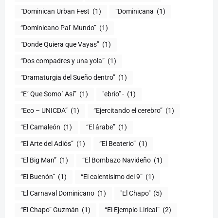
“Dominican Urban Fest
(1)
“Dominicana
(1)
“Dominicano Pal’ Mundo”
(1)
“Donde Quiera que Vayas”
(1)
“Dos compadres y una yola”
(1)
“Dramaturgia del Sueño dentro”
(1)
“E´ Que Somo´ Así”
(1)
"ebrio" -
(1)
“Eco – UNICDA”
(1)
“Ejercitando el cerebro”
(1)
“El Camaleón
(1)
“El árabe”
(1)
“El Arte del Adiós”
(1)
“El Beaterio”
(1)
“El Big Man”
(1)
“El Bombazo Navideño
(1)
“El Buenón”
(1)
“El calentísimo del 9”
(1)
“El Carnaval Dominicano
(1)
"El Chapo"
(5)
“El Chapo” Guzmán
(1)
“El Ejemplo Lirical”
(2)