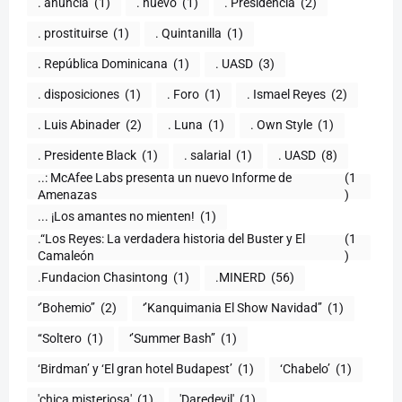
. anuncia
(1)
. nuevo
(1)
. Presidencia
(2)
. prostituirse
(1)
. Quintanilla
(1)
. República Dominicana
(1)
. UASD
(3)
. disposiciones
(1)
. Foro
(1)
. Ismael Reyes
(2)
. Luis Abinader
(2)
. Luna
(1)
. Own Style
(1)
. Presidente Black
(1)
. salarial
(1)
. UASD
(8)
..: McAfee Labs presenta un nuevo Informe de
(1
)
... ¡Los amantes no mienten!
(1)
.“Los Reyes: La verdadera historia del Buster y El
(1
Camaleón
)
.Fundacion Chasintong
(1)
.MINERD
(56)
‘’Bohemio’’
(2)
‘’Kanquimania El Show Navidad’’
(1)
‘‘Soltero
(1)
‘’Summer Bash’’
(1)
‘Birdman’ y ‘El gran hotel Budapest’
(1)
‘Chabelo’
(1)
'chica misteriosa'
(1)
'Daredevil'
(1)