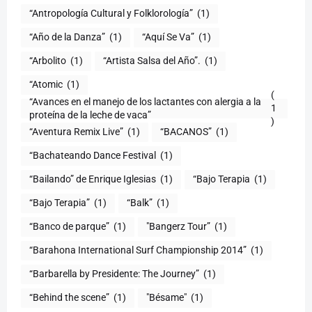
“Antropología Cultural y Folklorología”
(1)
“Año de la Danza”
(1)
“Aquí Se Va”
(1)
“Arbolito
(1)
“Artista Salsa del Año”.
(1)
“Atomic
(1)
(
“Avances en el manejo de los lactantes con alergia a la
1
proteína de la leche de vaca”
)
“Aventura Remix Live”
(1)
“BACANOS”
(1)
“Bachateando Dance Festival
(1)
“Bailando” de Enrique Iglesias
(1)
“Bajo Terapia
(1)
“Bajo Terapia”
(1)
“Balk”
(1)
“Banco de parque”
(1)
"Bangerz Tour”
(1)
“Barahona International Surf Championship 2014”
(1)
“Barbarella by Presidente: The Journey”
(1)
“Behind the scene”
(1)
"Bésame"
(1)