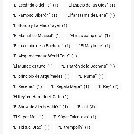
“El Escándalo del 13”
(1)
“El Espejo de tus Ojos”
(1)
“El Famoso Biberón”
(1)
“El fantasma de Elena”
(1)
“El Gordo y La Flaca” ayer
(1)
“El Maniático Musical”
(1)
"El más completo" ​
(1)
“El mayimbe de la Bachata”
(1)
“El Mayimbe”
(1)
“El Megamerengue World Tour”
(1)
"El Mundo es tuyo
(1)
“El Patrón de la Bachata”
(1)
“El principio de Arquímedes
(1)
“El Puma”
(1)
“El Recetao”
(1)
“El Regalo Mejor”
(1)
"El Rey"
(2)
"El Rey" en Hard Rock Café
(1)
“El Show de Alexis Valdés”
(1)
“El sol
(3)
"El Super Mc"
(1)
(1)
“El Titi & el Drac”
(1)
“El trampolín”
(1)