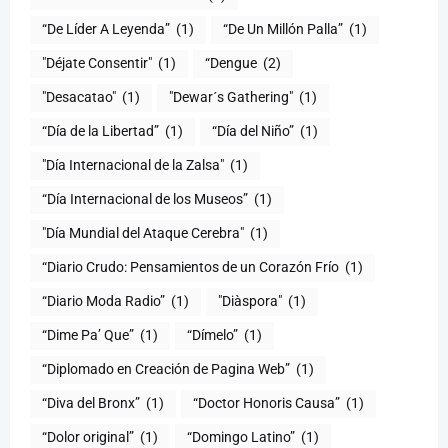
“De Líder A Leyenda”
(1)
“De Un Millón Palla”
(1)
"Déjate Consentir"
(1)
“Dengue
(2)
"Desacatao"
(1)
"Dewar´s Gathering"
(1)
(1)
“Día del Niño”
(1)
"Día Internacional de la Zalsa"
(1)
“Día Internacional de los Museos”
(1)
"Día Mundial del Ataque Cerebra"
(1)
“Diario Crudo: Pensamientos de un Corazón Frío
(1)
“Diario Moda Radio”
(1)
(1)
“Dime Pa’ Que”
(1)
“Dímelo”
(1)
“Diplomado en Creación de Pagina Web”
(1)
“Diva del Bronx”
(1)
“Doctor Honoris Causa”
(1)
“Dolor original”
(1)
“Domingo Latino”
(1)