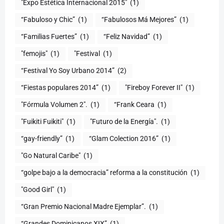
"Expo Estética Internacional 2015"
(1)
“Fabuloso y Chic”
(1)
“Fabulosos Má Mejores”
(1)
“Familias Fuertes”
(1)
“Feliz Navidad”
(1)
"femojis"
(1)
"Festival
(1)
“Festival Yo Soy Urbano 2014”
(2)
“Fiestas populares 2014”
(1)
"Fireboy Forever II"
(1)
"Fórmula Volumen 2".
(1)
“Frank Ceara
(1)
"Fuikiti Fuikiti"
(1)
"Futuro de la Energía".
(1)
“gay-friendly”
(1)
“Glam Colection 2016”
(1)
"Go Natural Caribe"
(1)
“golpe bajo a la democracia” reforma a la constitución
(1)
"Good Girl"
(1)
“Gran Premio Nacional Madre Ejemplar”.
(1)
“Grandes Dominicanos XIX”
(1)