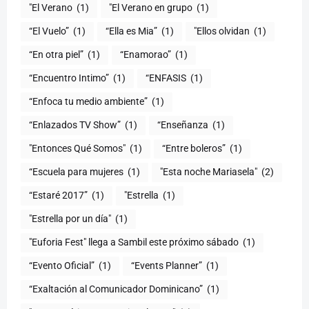
"El Verano
(1)
"El Verano en grupo
(1)
(1)
“Ella es Mia”
(1)
"Ellos olvidan
(1)
“En otra piel”
(1)
“Enamorao”
(1)
“Encuentro Intimo”
(1)
“ENFASIS
(1)
“Enfoca tu medio ambiente”
(1)
“Enlazados TV Show”
(1)
“Enseñanza
(1)
"Entonces Qué Somos"
(1)
“Entre boleros”
(1)
“Escuela para mujeres
(1)
"Esta noche Mariasela"
(2)
“Estaré 2017”
(1)
"Estrella
(1)
"Estrella por un día"
(1)
"Euforia Fest" llega a Sambil este próximo sábado
(1)
“Evento Oficial”
(1)
“Events Planner”
(1)
“Exaltación al Comunicador Dominicano”
(1)