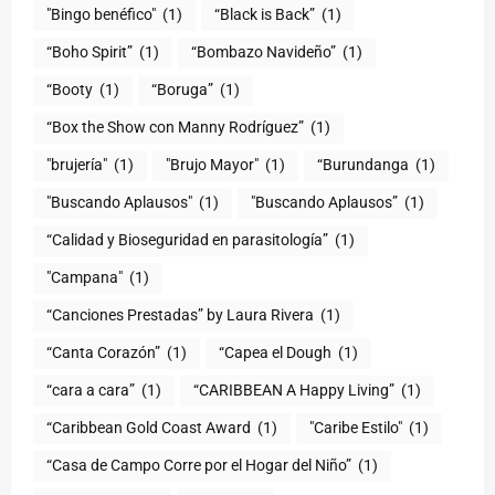
"Bingo benéfico"
(1)
“Black is Back”
(1)
“Boho Spirit”
(1)
“Bombazo Navideño”
(1)
“Booty
(1)
“Boruga”
(1)
“Box the Show con Manny Rodríguez”
(1)
"brujería"
(1)
"Brujo Mayor"
(1)
“Burundanga
(1)
"Buscando Aplausos"
(1)
"Buscando Aplausos”
(1)
(1)
"Campana"
(1)
“Canciones Prestadas” by Laura Rivera
(1)
“Canta Corazón”
(1)
“Capea el Dough
(1)
“cara a cara”
(1)
“CARIBBEAN A Happy Living”
(1)
(1)
"Caribe Estilo"
(1)
“Casa de Campo Corre por el Hogar del Niño”
(1)