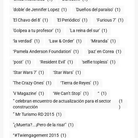
'doble' de Jennifer Lopez
(1)
'Dueños del paraíso'
(1)
'El Chavo del 8'
(1)
'El Periódico'
(1)
‘Furious 7’
(1)
'Golpea a tu profesor'
(1)
'La reina del sur'
(1)
‘la verdad’
(1)
‘Law & Order’
(1)
‘Miranda’
(1)
‘Pamela Anderson Foundation’
(1)
'paz' en Corea
(1)
‘post’
(1)
‘Resident Evil’
(1)
‘selfie topless’
(1)
‘Star Wars 7′
(1)
‘Star Wars’
(1)
'The Crazy Ones'
(1)
‘Tierra de Reyes’
(1)
'V Magazine'
(1)
‘We Can’t Stop’
(1)
“
(1)
” celebran encuentro de actualización para el sector
(1
construcción
)
” Mr Turismo RD 2015
(1)
"¿Muerta?...¡Pero de la risa!"
(1)
“#Twiengagement 2015
(1)