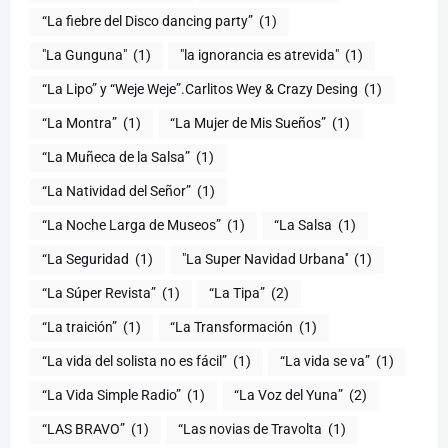
“La fiebre del Disco dancing party”
(1)
(1)
"la ignorancia es atrevida"
(1)
“La Lipo” y “Weje Weje”.Carlitos Wey & Crazy Desing
(1)
“La Montra”
(1)
“La Mujer de Mis Sueños”
(1)
“La Muñeca de la Salsa”
(1)
“La Natividad del Señor”
(1)
“La Noche Larga de Museos”
(1)
“La Salsa
(1)
“La Seguridad
(1)
"La Super Navidad Urbana''
(1)
“La Súper Revista”
(1)
“La Tipa”
(2)
“La traición”
(1)
“La Transformación
(1)
“La vida del solista no es fácil”
(1)
“La vida se va”
(1)
“La Vida Simple Radio”
(1)
“La Voz del Yuna”
(2)
“LAS BRAVO”
(1)
“Las novias de Travolta
(1)