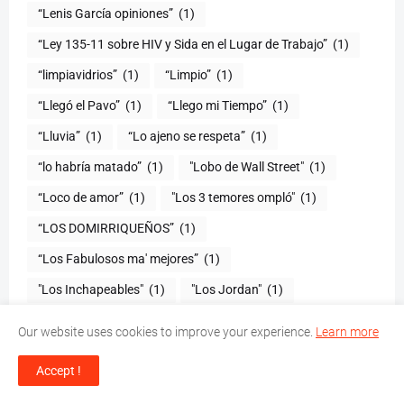
“Lenis García opiniones”
(1)
“Ley 135-11 sobre HIV y Sida en el Lugar de Trabajo”
(1)
“limpiavidrios”
(1)
“Limpio”
(1)
“Llegó el Pavo”
(1)
“Llego mi Tiempo”
(1)
“Lluvia”
(1)
“Lo ajeno se respeta”
(1)
“lo habría matado”
(1)
"Lobo de Wall Street"
(1)
“Loco de amor”
(1)
"Los 3 temores ompló"
(1)
(1)
“Los Fabulosos ma' mejores”
(1)
"Los Inchapeables"
(1)
"Los Jordan"
(1)
“Los niños celebran a Mafalda
(1)
“Los Teke Teke”
(1)
Our website uses cookies to improve your experience.
Learn more
“Los Verdaderos Tigueres”
(1)
Accept !
"Lunes de Vinos y Tapas"
(1)
"Lunes del Negro"
(1)