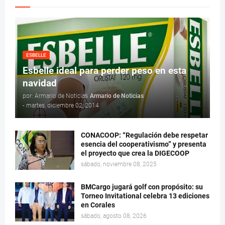
ESBELLE
Esbelle ideal para perder peso en esta
navidad
por: Armario de Noticias
Armario de Noticias
-
martes, diciembre 02, 2014
CONACOOP: “Regulación debe respetar
esencia del cooperativismo” y presenta
el proyecto que crea la DIGECOOP
sábado, noviembre 08, 2025
BMCargo jugará golf con propósito: su
Torneo Invitational celebra 13 ediciones
en Corales
sábado, agosto 08, 2026