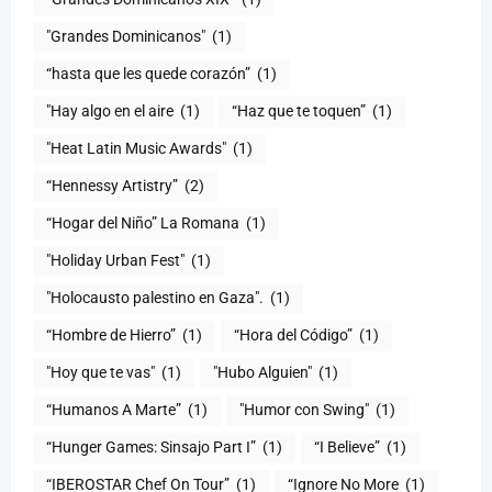
"Grandes Dominicanos"
(1)
(1)
"Hay algo en el aire
(1)
“Haz que te toquen”
(1)
"Heat Latin Music Awards"
(1)
“Hennessy Artistry”
(2)
“Hogar del Niño” La Romana
(1)
(1)
"Holocausto palestino en Gaza".
(1)
“Hombre de Hierro”
(1)
(1)
"Hoy que te vas"
(1)
"Hubo Alguien"
(1)
“Humanos A Marte”
(1)
"Humor con Swing"
(1)
(1)
“I Believe”
(1)
“IBEROSTAR Chef On Tour”
(1)
“Ignore No More
(1)