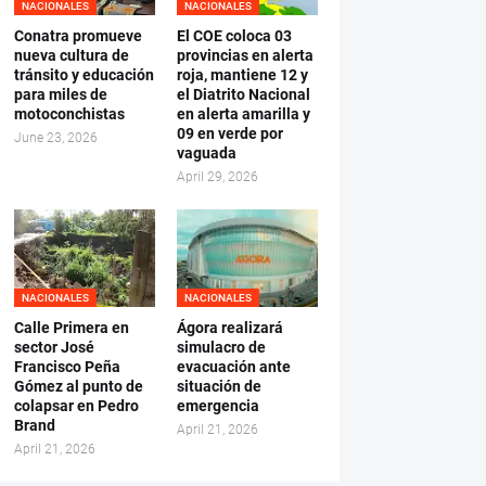
NACIONALES
NACIONALES
Conatra promueve
El COE coloca 03
nueva cultura de
provincias en alerta
tránsito y educación
roja, mantiene 12 y
para miles de
el Diatrito Nacional
motoconchistas
en alerta amarilla y
09 en verde por
June 23, 2026
vaguada
April 29, 2026
NACIONALES
NACIONALES
Calle Primera en
Ágora realizará
sector José
simulacro de
Francisco Peña
evacuación ante
Gómez al punto de
situación de
colapsar en Pedro
emergencia
Brand
April 21, 2026
April 21, 2026