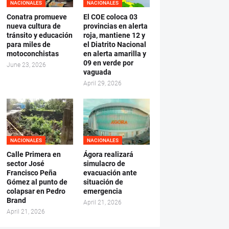
NACIONALES
NACIONALES
Conatra promueve
El COE coloca 03
nueva cultura de
provincias en alerta
tránsito y educación
roja, mantiene 12 y
para miles de
el Diatrito Nacional
motoconchistas
en alerta amarilla y
09 en verde por
June 23, 2026
vaguada
April 29, 2026
NACIONALES
NACIONALES
Calle Primera en
Ágora realizará
sector José
simulacro de
Francisco Peña
evacuación ante
Gómez al punto de
situación de
colapsar en Pedro
emergencia
Brand
April 21, 2026
April 21, 2026