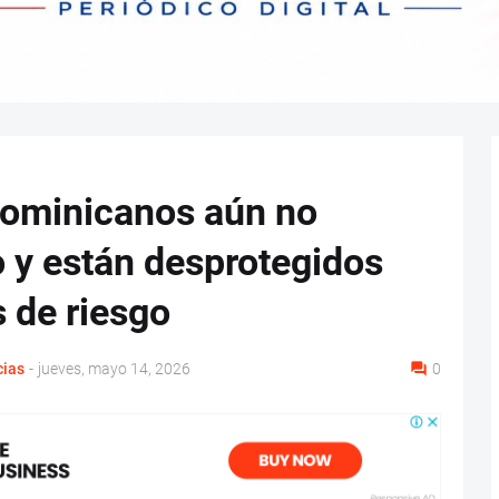
dominicanos aún no
 y están desprotegidos
s de riesgo
cias
-
jueves, mayo 14, 2026
0