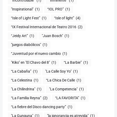
“Incontrolable”
(1)
“inminente”
(1)
"Inspirational"
(1)
“IOL PRO”
(1)
“Isle of Light Fest”
(1)
“Isle of light”
(4)
“IX Festival Internacional de Teatro 2016
(2)
“Jeidy Art”
(1)
"Juan Bosch"
(1)
"juegos diabólicos"
(1)
“Juventud por el nuevo cambio
(1)
"Kiko" en "El Chavo del 8"
(1)
“La Barbie”
(1)
“La Cabaña”
(1)
"La Calle Soy Yo"
(1)
“La Celestina
(1)
“La Chica De Calle
(1)
"La Chilindrina"
(1)
"La Competencia"
(1)
“La Familia Reyna”
(2)
“LA FAVORITA”
(1)
“La fiebre del Disco dancing party”
(1)
(1)
"la ignorancia es atrevida"
(1)