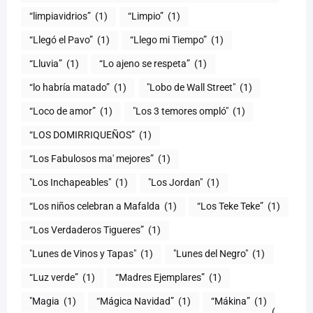
“limpiavidrios”
(1)
“Limpio”
(1)
“Llegó el Pavo”
(1)
“Llego mi Tiempo”
(1)
“Lluvia”
(1)
“Lo ajeno se respeta”
(1)
“lo habría matado”
(1)
"Lobo de Wall Street"
(1)
“Loco de amor”
(1)
"Los 3 temores ompló"
(1)
(1)
“Los Fabulosos ma' mejores”
(1)
"Los Inchapeables"
(1)
"Los Jordan"
(1)
“Los niños celebran a Mafalda
(1)
“Los Teke Teke”
(1)
“Los Verdaderos Tigueres”
(1)
"Lunes de Vinos y Tapas"
(1)
"Lunes del Negro"
(1)
“Luz verde”
(1)
“Madres Ejemplares”
(1)
"Magia
(1)
“Mágica Navidad”
(1)
“Mákina”
(1)
(