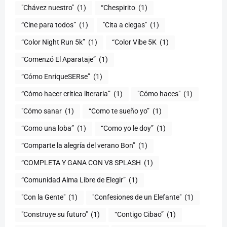
"Chávez nuestro"
(1)
“Chespirito
(1)
“Cine para todos”
(1)
"Cita a ciegas"
(1)
“Color Night Run 5k”
(1)
“Color Vibe 5K
(1)
“Comenzó El Aparataje”
(1)
“Cómo EnriqueSERse”
(1)
(1)
"Cómo haces"
(1)
"Cómo sanar
(1)
“Como te sueño yo”
(1)
“Como una loba”
(1)
“Como yo le doy”
(1)
“Comparte la alegría del verano Bon”
(1)
“COMPLETA Y GANA CON V8 SPLASH
(1)
“Comunidad Alma Libre de Elegir”
(1)
"Con la Gente"
(1)
"Confesiones de un Elefante"
(1)
"Construye su futuro"
(1)
“Contigo Cibao”
(1)