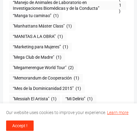
“Manejo de Animales de Laboratorio en
1
)
“Manga tu caminao”
(1)
"Manhattans Máster Class"
(1)
“MANITAS A LA OBRA”
(1)
“Marketing para Mujeres”
(1)
"Mega Club de Madre"
(1)
"Megamerengue World Tour"
(2)
“Memorandum de Cooperación
(1)
“Mes de la Dominicanidad 2015”
(1)
"Messiah El Artista"
(1)
“Mi Delirio”
(1)
“Mi mascota
(1)
“Mi mejor regalo”
(1)
Our website uses cookies to improve your experience.
Learn more
“Mi novia y yo
(1)
"Mi patria"
(1)
Accept !
“Mi Precioso Manatí”
(1)
“Mi Primer Carro”
(1)