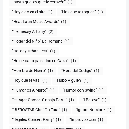
(1)
"Hay algo en el aire
(1)
“Haz que te toquen”
(1)
"Heat Latin Music Awards"
(1)
“Hennessy Artistry”
(2)
“Hogar del Niño” La Romana
(1)
(1)
"Holocausto palestino en Gaza".
(1)
“Hombre de Hierro”
(1)
(1)
"Hoy que te vas"
(1)
"Hubo Alguien"
(1)
“Humanos A Marte”
(1)
"Humor con Swing"
(1)
(1)
“I Believe”
(1)
“IBEROSTAR Chef On Tour”
(1)
“Ignore No More
(1)
“Ilegales Concert Party”
(1)
“Improvisación
(1)