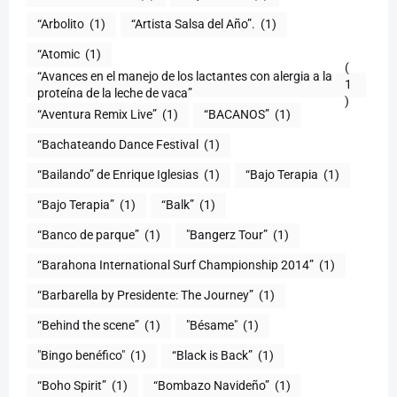
“Arbolito
(1)
“Artista Salsa del Año”.
(1)
“Atomic
(1)
(
“Avances en el manejo de los lactantes con alergia a la
1
proteína de la leche de vaca”
)
“Aventura Remix Live”
(1)
“BACANOS”
(1)
“Bachateando Dance Festival
(1)
“Bailando” de Enrique Iglesias
(1)
“Bajo Terapia
(1)
“Bajo Terapia”
(1)
“Balk”
(1)
“Banco de parque”
(1)
"Bangerz Tour”
(1)
“Barahona International Surf Championship 2014”
(1)
“Barbarella by Presidente: The Journey”
(1)
“Behind the scene”
(1)
"Bésame"
(1)
"Bingo benéfico"
(1)
“Black is Back”
(1)
“Boho Spirit”
(1)
“Bombazo Navideño”
(1)