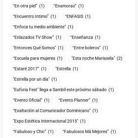
“En otra piel”
(1)
“Enamorao”
(1)
“Encuentro Intimo”
(1)
“ENFASIS
(1)
“Enfoca tu medio ambiente”
(1)
“Enlazados TV Show”
(1)
“Enseñanza
(1)
"Entonces Qué Somos"
(1)
“Entre boleros”
(1)
“Escuela para mujeres
(1)
"Esta noche Mariasela"
(2)
“Estaré 2017”
(1)
"Estrella
(1)
"Estrella por un día"
(1)
"Euforia Fest" llega a Sambil este próximo sábado
(1)
“Evento Oficial”
(1)
“Events Planner”
(1)
“Exaltación al Comunicador Dominicano”
(1)
"Expo Estética Internacional 2015"
(1)
“Fabuloso y Chic”
(1)
“Fabulosos Má Mejores”
(1)