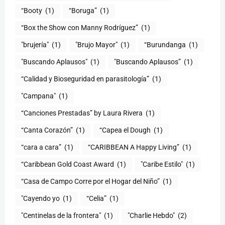
“Booty
(1)
“Boruga”
(1)
“Box the Show con Manny Rodríguez”
(1)
"brujería"
(1)
"Brujo Mayor"
(1)
“Burundanga
(1)
"Buscando Aplausos"
(1)
"Buscando Aplausos”
(1)
(1)
"Campana"
(1)
“Canciones Prestadas” by Laura Rivera
(1)
“Canta Corazón”
(1)
“Capea el Dough
(1)
“cara a cara”
(1)
“CARIBBEAN A Happy Living”
(1)
(1)
"Caribe Estilo"
(1)
“Casa de Campo Corre por el Hogar del Niño”
(1)
"Cayendo yo
(1)
(1)
"Centinelas de la frontera"
(1)
"Charlie Hebdo"
(2)