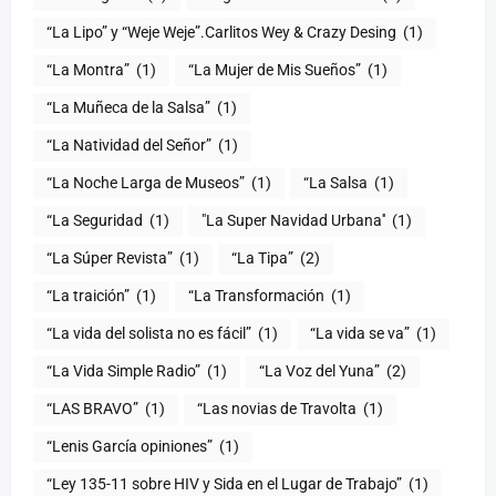
“La Lipo” y “Weje Weje”.Carlitos Wey & Crazy Desing
(1)
“La Montra”
(1)
“La Mujer de Mis Sueños”
(1)
“La Muñeca de la Salsa”
(1)
“La Natividad del Señor”
(1)
“La Noche Larga de Museos”
(1)
“La Salsa
(1)
“La Seguridad
(1)
"La Super Navidad Urbana''
(1)
“La Súper Revista”
(1)
“La Tipa”
(2)
“La traición”
(1)
“La Transformación
(1)
“La vida del solista no es fácil”
(1)
“La vida se va”
(1)
“La Vida Simple Radio”
(1)
“La Voz del Yuna”
(2)
“LAS BRAVO”
(1)
“Las novias de Travolta
(1)
“Lenis García opiniones”
(1)
“Ley 135-11 sobre HIV y Sida en el Lugar de Trabajo”
(1)