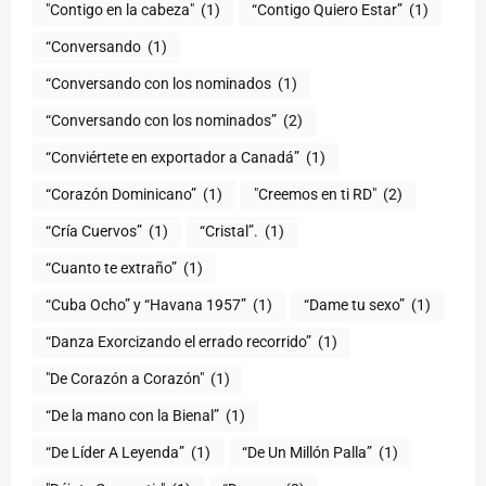
"Contigo en la cabeza"
(1)
“Contigo Quiero Estar”
(1)
“Conversando
(1)
“Conversando con los nominados
(1)
“Conversando con los nominados”
(2)
“Conviértete en exportador a Canadá”
(1)
“Corazón Dominicano”
(1)
"Creemos en ti RD"
(2)
“Cría Cuervos”
(1)
“Cristal”.
(1)
“Cuanto te extraño”
(1)
“Cuba Ocho” y “Havana 1957”
(1)
“Dame tu sexo”
(1)
“Danza Exorcizando el errado recorrido”
(1)
"De Corazón a Corazón"
(1)
(1)
“De Líder A Leyenda”
(1)
“De Un Millón Palla”
(1)