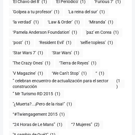
'El Chavo del 8'
(1)
'El Periódico'
(1)
‘Furious 7’
(1)
'Golpea a tu profesor'
(1)
'La reina del sur'
(1)
‘la verdad’
(1)
‘Law & Order’
(1)
‘Miranda’
(1)
‘Pamela Anderson Foundation’
(1)
'paz' en Corea
(1)
‘post’
(1)
‘Resident Evil’
(1)
‘selfie topless’
(1)
‘Star Wars 7′
(1)
‘Star Wars’
(1)
'The Crazy Ones'
(1)
‘Tierra de Reyes’
(1)
'V Magazine'
(1)
‘We Can’t Stop’
(1)
“
(1)
” celebran encuentro de actualización para el sector
(1
construcción
)
” Mr Turismo RD 2015
(1)
"¿Muerta?...¡Pero de la risa!"
(1)
“#Twiengagement 2015
(1)
“24 Horas de Le Mans”
(1)
“7 Mujeres”
(2)
(1)