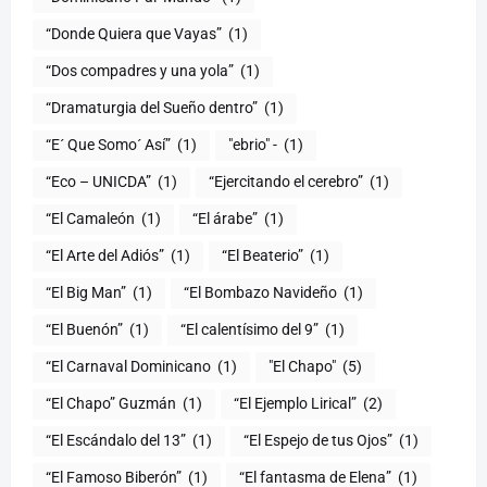
“Donde Quiera que Vayas”
(1)
“Dos compadres y una yola”
(1)
“Dramaturgia del Sueño dentro”
(1)
“E´ Que Somo´ Así”
(1)
"ebrio" -
(1)
“Eco – UNICDA”
(1)
“Ejercitando el cerebro”
(1)
“El Camaleón
(1)
“El árabe”
(1)
“El Arte del Adiós”
(1)
“El Beaterio”
(1)
“El Big Man”
(1)
“El Bombazo Navideño
(1)
“El Buenón”
(1)
“El calentísimo del 9”
(1)
“El Carnaval Dominicano
(1)
"El Chapo"
(5)
“El Chapo” Guzmán
(1)
“El Ejemplo Lirical”
(2)
“El Escándalo del 13”
(1)
“El Espejo de tus Ojos”
(1)
“El Famoso Biberón”
(1)
“El fantasma de Elena”
(1)