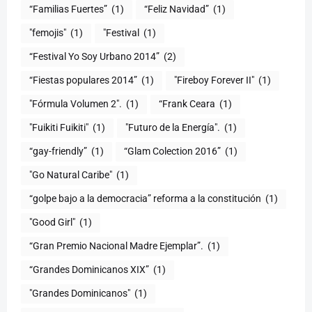
“Familias Fuertes”
(1)
“Feliz Navidad”
(1)
"femojis"
(1)
"Festival
(1)
“Festival Yo Soy Urbano 2014”
(2)
“Fiestas populares 2014”
(1)
"Fireboy Forever II"
(1)
"Fórmula Volumen 2".
(1)
“Frank Ceara
(1)
"Fuikiti Fuikiti"
(1)
"Futuro de la Energía".
(1)
“gay-friendly”
(1)
“Glam Colection 2016”
(1)
"Go Natural Caribe"
(1)
“golpe bajo a la democracia” reforma a la constitución
(1)
"Good Girl"
(1)
“Gran Premio Nacional Madre Ejemplar”.
(1)
“Grandes Dominicanos XIX”
(1)
"Grandes Dominicanos"
(1)