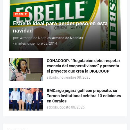
ESBELLE
Esbelle ideal para perder peso en esta
navidad
por: Armario de Noticias
Armario de Noticias
-
martes, diciembre 02, 2014
CONACOOP: “Regulación debe respetar
esencia del cooperativismo” y presenta
el proyecto que crea la DIGECOOP
sábado, noviembre 08, 2025
BMCargo jugará golf con propósito: su
Torneo Invitational celebra 13 ediciones
en Corales
sábado, agosto 08, 2026