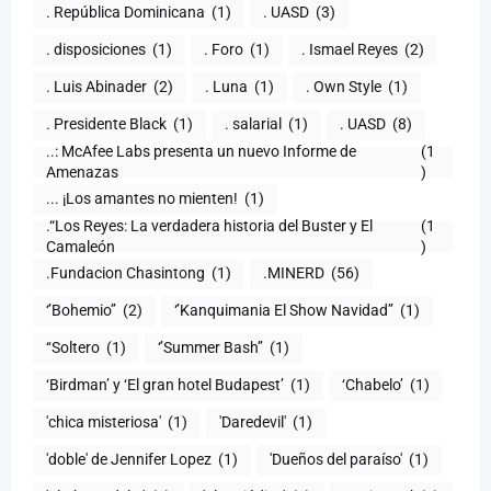
. República Dominicana
(1)
. UASD
(3)
. disposiciones
(1)
. Foro
(1)
. Ismael Reyes
(2)
. Luis Abinader
(2)
. Luna
(1)
. Own Style
(1)
. Presidente Black
(1)
. salarial
(1)
. UASD
(8)
..: McAfee Labs presenta un nuevo Informe de
(1
)
... ¡Los amantes no mienten!
(1)
.“Los Reyes: La verdadera historia del Buster y El
(1
Camaleón
)
.Fundacion Chasintong
(1)
.MINERD
(56)
‘’Bohemio’’
(2)
‘’Kanquimania El Show Navidad’’
(1)
‘‘Soltero
(1)
‘’Summer Bash’’
(1)
‘Birdman’ y ‘El gran hotel Budapest’
(1)
‘Chabelo’
(1)
'chica misteriosa'
(1)
'Daredevil'
(1)
'doble' de Jennifer Lopez
(1)
'Dueños del paraíso'
(1)