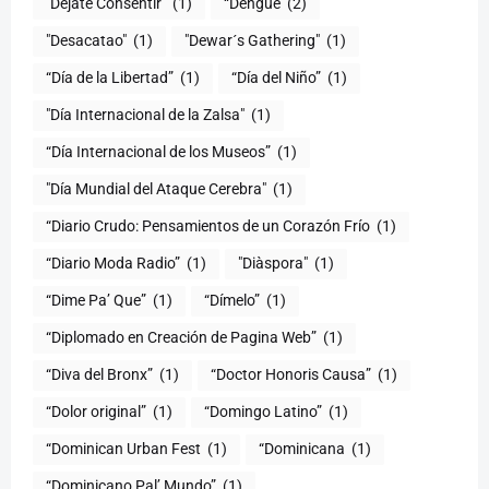
"Déjate Consentir"
(1)
“Dengue
(2)
"Desacatao"
(1)
"Dewar´s Gathering"
(1)
(1)
“Día del Niño”
(1)
"Día Internacional de la Zalsa"
(1)
“Día Internacional de los Museos”
(1)
"Día Mundial del Ataque Cerebra"
(1)
“Diario Crudo: Pensamientos de un Corazón Frío
(1)
“Diario Moda Radio”
(1)
(1)
“Dime Pa’ Que”
(1)
“Dímelo”
(1)
“Diplomado en Creación de Pagina Web”
(1)
“Diva del Bronx”
(1)
“Doctor Honoris Causa”
(1)
“Dolor original”
(1)
“Domingo Latino”
(1)
“Dominican Urban Fest
(1)
“Dominicana
(1)
“Dominicano Pal’ Mundo”
(1)