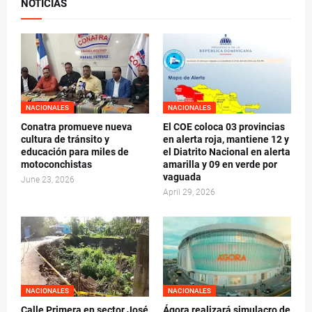
NOTICIAS
NACIONALES
NACIONALES
Conatra promueve nueva
El COE coloca 03 provincias
cultura de tránsito y
en alerta roja, mantiene 12 y
educación para miles de
el Diatrito Nacional en alerta
motoconchistas
amarilla y 09 en verde por
vaguada
June 23, 2026
April 29, 2026
NACIONALES
NACIONALES
Calle Primera en sector José
Ágora realizará simulacro de