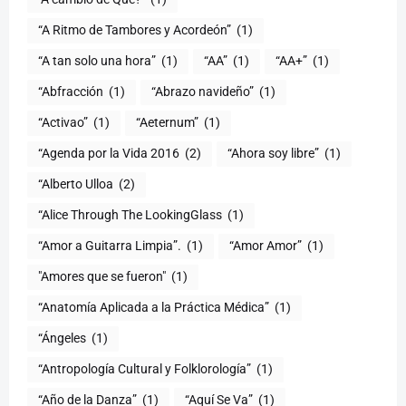
“A Ritmo de Tambores y Acordeón”
(1)
“A tan solo una hora”
(1)
“AA”
(1)
“AA+”
(1)
“Abfracción
(1)
“Abrazo navideño”
(1)
“Activao”
(1)
“Aeternum”
(1)
“Agenda por la Vida 2016
(2)
“Ahora soy libre”
(1)
“Alberto Ulloa
(2)
“Alice Through The LookingGlass
(1)
“Amor a Guitarra Limpia”.
(1)
“Amor Amor”
(1)
"Amores que se fueron"
(1)
“Anatomía Aplicada a la Práctica Médica”
(1)
“Ángeles
(1)
“Antropología Cultural y Folklorología”
(1)
“Año de la Danza”
(1)
“Aquí Se Va”
(1)