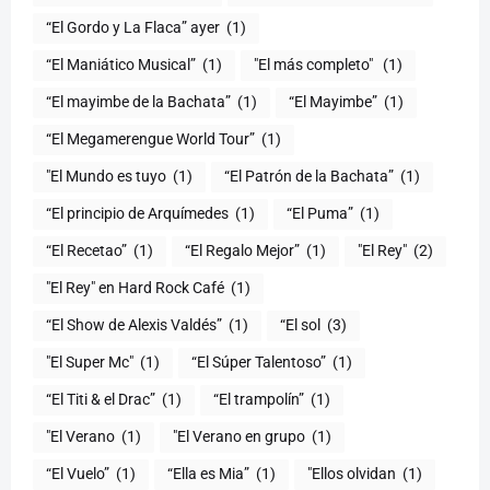
“El Gordo y La Flaca” ayer
(1)
“El Maniático Musical”
(1)
"El más completo" ​
(1)
“El mayimbe de la Bachata”
(1)
“El Mayimbe”
(1)
“El Megamerengue World Tour”
(1)
"El Mundo es tuyo
(1)
“El Patrón de la Bachata”
(1)
“El principio de Arquímedes
(1)
“El Puma”
(1)
“El Recetao”
(1)
“El Regalo Mejor”
(1)
"El Rey"
(2)
"El Rey" en Hard Rock Café
(1)
“El Show de Alexis Valdés”
(1)
“El sol
(3)
"El Super Mc"
(1)
(1)
“El Titi & el Drac”
(1)
“El trampolín”
(1)
"El Verano
(1)
"El Verano en grupo
(1)
(1)
“Ella es Mia”
(1)
"Ellos olvidan
(1)