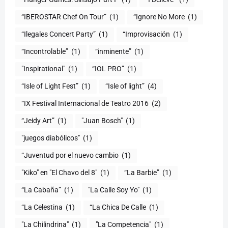
“IBEROSTAR Chef On Tour”
(1)
“Ignore No More
(1)
“Ilegales Concert Party”
(1)
“Improvisación
(1)
“Incontrolable”
(1)
“inminente”
(1)
"Inspirational"
(1)
“IOL PRO”
(1)
“Isle of Light Fest”
(1)
“Isle of light”
(4)
“IX Festival Internacional de Teatro 2016
(2)
“Jeidy Art”
(1)
"Juan Bosch"
(1)
"juegos diabólicos"
(1)
“Juventud por el nuevo cambio
(1)
"Kiko" en "El Chavo del 8"
(1)
“La Barbie”
(1)
“La Cabaña”
(1)
"La Calle Soy Yo"
(1)
“La Celestina
(1)
“La Chica De Calle
(1)
"La Chilindrina"
(1)
"La Competencia"
(1)