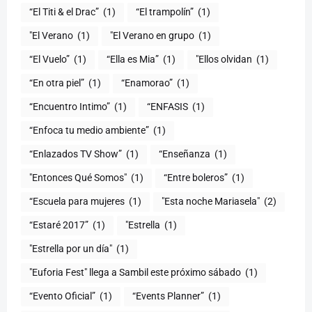
“El Titi & el Drac”
(1)
“El trampolín”
(1)
"El Verano
(1)
"El Verano en grupo
(1)
(1)
“Ella es Mia”
(1)
"Ellos olvidan
(1)
“En otra piel”
(1)
“Enamorao”
(1)
“Encuentro Intimo”
(1)
“ENFASIS
(1)
“Enfoca tu medio ambiente”
(1)
“Enlazados TV Show”
(1)
“Enseñanza
(1)
"Entonces Qué Somos"
(1)
“Entre boleros”
(1)
“Escuela para mujeres
(1)
"Esta noche Mariasela"
(2)
“Estaré 2017”
(1)
"Estrella
(1)
"Estrella por un día"
(1)
"Euforia Fest" llega a Sambil este próximo sábado
(1)
“Evento Oficial”
(1)
“Events Planner”
(1)