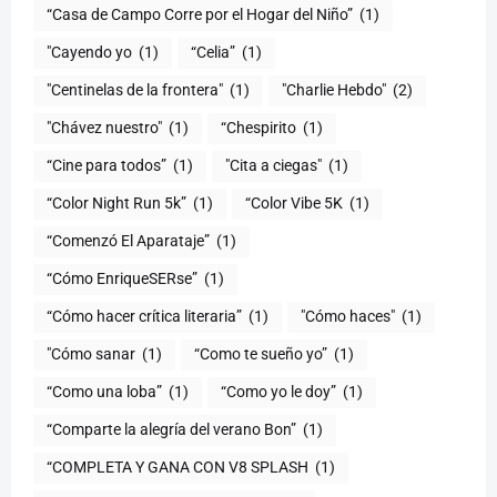
“Casa de Campo Corre por el Hogar del Niño”
(1)
"Cayendo yo
(1)
(1)
"Centinelas de la frontera"
(1)
"Charlie Hebdo"
(2)
"Chávez nuestro"
(1)
“Chespirito
(1)
“Cine para todos”
(1)
"Cita a ciegas"
(1)
“Color Night Run 5k”
(1)
“Color Vibe 5K
(1)
“Comenzó El Aparataje”
(1)
“Cómo EnriqueSERse”
(1)
(1)
"Cómo haces"
(1)
"Cómo sanar
(1)
“Como te sueño yo”
(1)
“Como una loba”
(1)
“Como yo le doy”
(1)
“Comparte la alegría del verano Bon”
(1)
“COMPLETA Y GANA CON V8 SPLASH
(1)