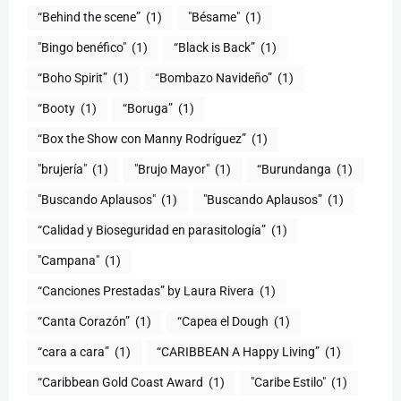
“Behind the scene”
(1)
"Bésame"
(1)
"Bingo benéfico"
(1)
“Black is Back”
(1)
“Boho Spirit”
(1)
“Bombazo Navideño”
(1)
“Booty
(1)
“Boruga”
(1)
“Box the Show con Manny Rodríguez”
(1)
"brujería"
(1)
"Brujo Mayor"
(1)
“Burundanga
(1)
"Buscando Aplausos"
(1)
"Buscando Aplausos”
(1)
(1)
"Campana"
(1)
“Canciones Prestadas” by Laura Rivera
(1)
“Canta Corazón”
(1)
“Capea el Dough
(1)
“cara a cara”
(1)
“CARIBBEAN A Happy Living”
(1)
(1)
"Caribe Estilo"
(1)