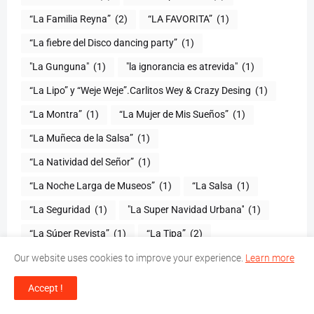
“La Familia Reyna”
(2)
“LA FAVORITA”
(1)
“La fiebre del Disco dancing party”
(1)
(1)
"la ignorancia es atrevida"
(1)
“La Lipo” y “Weje Weje”.Carlitos Wey & Crazy Desing
(1)
“La Montra”
(1)
“La Mujer de Mis Sueños”
(1)
“La Muñeca de la Salsa”
(1)
“La Natividad del Señor”
(1)
“La Noche Larga de Museos”
(1)
“La Salsa
(1)
“La Seguridad
(1)
"La Super Navidad Urbana''
(1)
“La Súper Revista”
(1)
“La Tipa”
(2)
“La traición”
(1)
“La Transformación
(1)
Our website uses cookies to improve your experience.
Learn more
“La vida del solista no es fácil”
(1)
“La vida se va”
(1)
Accept !
“La Vida Simple Radio”
(1)
“La Voz del Yuna”
(2)