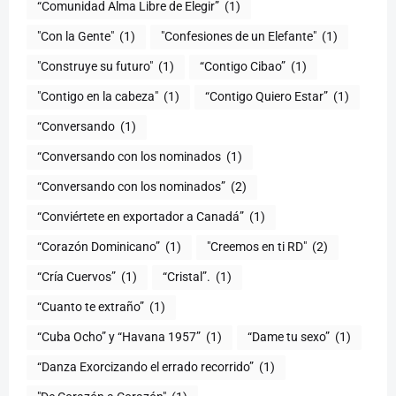
“Comunidad Alma Libre de Elegir”
(1)
"Con la Gente"
(1)
"Confesiones de un Elefante"
(1)
"Construye su futuro"
(1)
“Contigo Cibao”
(1)
"Contigo en la cabeza"
(1)
“Contigo Quiero Estar”
(1)
“Conversando
(1)
“Conversando con los nominados
(1)
“Conversando con los nominados”
(2)
“Conviértete en exportador a Canadá”
(1)
“Corazón Dominicano”
(1)
"Creemos en ti RD"
(2)
“Cría Cuervos”
(1)
“Cristal”.
(1)
“Cuanto te extraño”
(1)
“Cuba Ocho” y “Havana 1957”
(1)
“Dame tu sexo”
(1)
“Danza Exorcizando el errado recorrido”
(1)