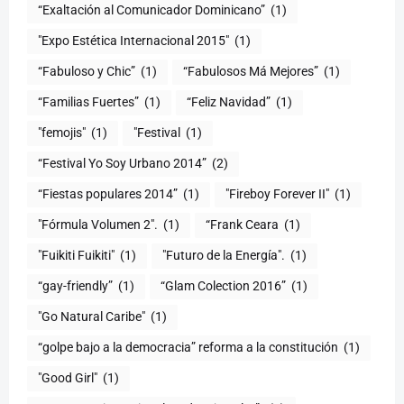
“Exaltación al Comunicador Dominicano”
(1)
"Expo Estética Internacional 2015"
(1)
“Fabuloso y Chic”
(1)
“Fabulosos Má Mejores”
(1)
“Familias Fuertes”
(1)
“Feliz Navidad”
(1)
"femojis"
(1)
"Festival
(1)
“Festival Yo Soy Urbano 2014”
(2)
“Fiestas populares 2014”
(1)
"Fireboy Forever II"
(1)
"Fórmula Volumen 2".
(1)
“Frank Ceara
(1)
"Fuikiti Fuikiti"
(1)
"Futuro de la Energía".
(1)
“gay-friendly”
(1)
“Glam Colection 2016”
(1)
"Go Natural Caribe"
(1)
“golpe bajo a la democracia” reforma a la constitución
(1)
"Good Girl"
(1)