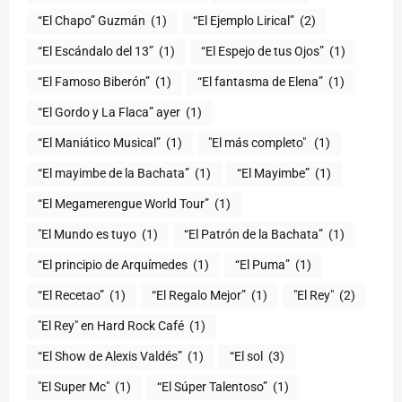
“El Chapo” Guzmán
(1)
“El Ejemplo Lirical”
(2)
“El Escándalo del 13”
(1)
“El Espejo de tus Ojos”
(1)
“El Famoso Biberón”
(1)
“El fantasma de Elena”
(1)
“El Gordo y La Flaca” ayer
(1)
“El Maniático Musical”
(1)
"El más completo" ​
(1)
“El mayimbe de la Bachata”
(1)
“El Mayimbe”
(1)
“El Megamerengue World Tour”
(1)
"El Mundo es tuyo
(1)
“El Patrón de la Bachata”
(1)
“El principio de Arquímedes
(1)
“El Puma”
(1)
“El Recetao”
(1)
“El Regalo Mejor”
(1)
"El Rey"
(2)
"El Rey" en Hard Rock Café
(1)
“El Show de Alexis Valdés”
(1)
“El sol
(3)
"El Super Mc"
(1)
(1)