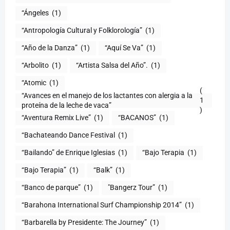
“Ángeles
(1)
“Antropología Cultural y Folklorología”
(1)
“Año de la Danza”
(1)
“Aquí Se Va”
(1)
“Arbolito
(1)
“Artista Salsa del Año”.
(1)
“Atomic
(1)
(
“Avances en el manejo de los lactantes con alergia a la
1
proteína de la leche de vaca”
)
“Aventura Remix Live”
(1)
“BACANOS”
(1)
“Bachateando Dance Festival
(1)
“Bailando” de Enrique Iglesias
(1)
“Bajo Terapia
(1)
“Bajo Terapia”
(1)
“Balk”
(1)
“Banco de parque”
(1)
"Bangerz Tour”
(1)
“Barahona International Surf Championship 2014”
(1)
“Barbarella by Presidente: The Journey”
(1)