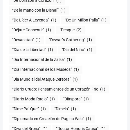
"De Corazón a Corazón"
(1)
(1)
“De Líder A Leyenda”
(1)
“De Un Millón Palla”
(1)
"Déjate Consentir"
(1)
“Dengue
(2)
"Desacatao"
(1)
"Dewar´s Gathering"
(1)
(1)
“Día del Niño”
(1)
"Día Internacional de la Zalsa"
(1)
“Día Internacional de los Museos”
(1)
"Día Mundial del Ataque Cerebra"
(1)
“Diario Crudo: Pensamientos de un Corazón Frío
(1)
“Diario Moda Radio”
(1)
(1)
“Dime Pa’ Que”
(1)
“Dímelo”
(1)
“Diplomado en Creación de Pagina Web”
(1)
“Diva del Bronx”
(1)
“Doctor Honoris Causa”
(1)