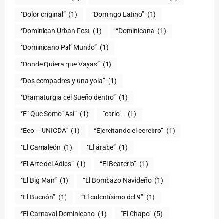
“Dolor original”
(1)
“Domingo Latino”
(1)
“Dominican Urban Fest
(1)
“Dominicana
(1)
“Dominicano Pal’ Mundo”
(1)
“Donde Quiera que Vayas”
(1)
“Dos compadres y una yola”
(1)
“Dramaturgia del Sueño dentro”
(1)
“E´ Que Somo´ Así”
(1)
"ebrio" -
(1)
“Eco – UNICDA”
(1)
“Ejercitando el cerebro”
(1)
“El Camaleón
(1)
“El árabe”
(1)
“El Arte del Adiós”
(1)
“El Beaterio”
(1)
“El Big Man”
(1)
“El Bombazo Navideño
(1)
“El Buenón”
(1)
“El calentísimo del 9”
(1)
“El Carnaval Dominicano
(1)
"El Chapo"
(5)