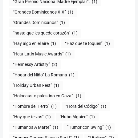
“Gran Premio Nacional Madre Ejemplar”.
(1)
“Grandes Dominicanos XIX”
(1)
"Grandes Dominicanos"
(1)
(1)
"Hay algo en el aire
(1)
“Haz que te toquen”
(1)
"Heat Latin Music Awards"
(1)
“Hennessy Artistry”
(2)
“Hogar del Niño” La Romana
(1)
(1)
"Holocausto palestino en Gaza".
(1)
“Hombre de Hierro”
(1)
(1)
"Hoy que te vas"
(1)
"Hubo Alguien"
(1)
“Humanos A Marte”
(1)
"Humor con Swing"
(1)
(1)
“I Believe”
(1)