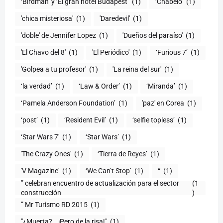
‘Birdman’ y ‘El gran hotel Budapest’
(1)
‘Chabelo’
(1)
'chica misteriosa'
(1)
'Daredevil'
(1)
'doble' de Jennifer Lopez
(1)
'Dueños del paraíso'
(1)
'El Chavo del 8'
(1)
'El Periódico'
(1)
‘Furious 7’
(1)
'Golpea a tu profesor'
(1)
'La reina del sur'
(1)
‘la verdad’
(1)
‘Law & Order’
(1)
‘Miranda’
(1)
‘Pamela Anderson Foundation’
(1)
'paz' en Corea
(1)
‘post’
(1)
‘Resident Evil’
(1)
‘selfie topless’
(1)
‘Star Wars 7′
(1)
‘Star Wars’
(1)
'The Crazy Ones'
(1)
‘Tierra de Reyes’
(1)
'V Magazine'
(1)
‘We Can’t Stop’
(1)
“
(1)
” celebran encuentro de actualización para el sector
(1
construcción
)
” Mr Turismo RD 2015
(1)
"¿Muerta?...¡Pero de la risa!"
(1)