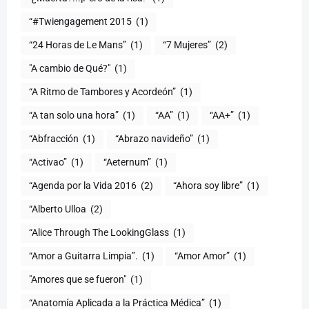
“#Twiengagement 2015
(1)
“24 Horas de Le Mans”
(1)
“7 Mujeres”
(2)
(1)
“A Ritmo de Tambores y Acordeón”
(1)
“A tan solo una hora”
(1)
“AA”
(1)
“AA+”
(1)
“Abfracción
(1)
“Abrazo navideño”
(1)
“Activao”
(1)
“Aeternum”
(1)
“Agenda por la Vida 2016
(2)
“Ahora soy libre”
(1)
“Alberto Ulloa
(2)
“Alice Through The LookingGlass
(1)
“Amor a Guitarra Limpia”.
(1)
“Amor Amor”
(1)
"Amores que se fueron"
(1)
“Anatomía Aplicada a la Práctica Médica”
(1)