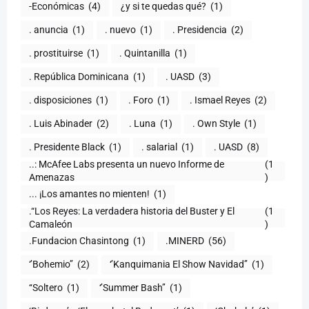
-Económicas
(4)
¿y si te quedas qué?
(1)
. anuncia
(1)
. nuevo
(1)
. Presidencia
(2)
. prostituirse
(1)
. Quintanilla
(1)
. República Dominicana
(1)
. UASD
(3)
. disposiciones
(1)
. Foro
(1)
. Ismael Reyes
(2)
. Luis Abinader
(2)
. Luna
(1)
. Own Style
(1)
. Presidente Black
(1)
. salarial
(1)
. UASD
(8)
..: McAfee Labs presenta un nuevo Informe de
(1
)
... ¡Los amantes no mienten!
(1)
.“Los Reyes: La verdadera historia del Buster y El
(1
Camaleón
)
.Fundacion Chasintong
(1)
.MINERD
(56)
‘’Bohemio’’
(2)
‘’Kanquimania El Show Navidad’’
(1)
‘‘Soltero
(1)
‘’Summer Bash’’
(1)