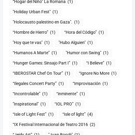
“Hogar del Niño” La Romana
(1)
(1)
"Holocausto palestino en Gaza".
(1)
“Hombre de Hierro”
(1)
(1)
"Hoy que te vas"
(1)
"Hubo Alguien"
(1)
“Humanos A Marte”
(1)
"Humor con Swing"
(1)
(1)
“I Believe”
(1)
“IBEROSTAR Chef On Tour”
(1)
“Ignore No More
(1)
“Ilegales Concert Party”
(1)
“Improvisación
(1)
“Incontrolable”
(1)
“inminente”
(1)
"Inspirational"
(1)
“IOL PRO”
(1)
“Isle of Light Fest”
(1)
“Isle of light”
(4)
“IX Festival Internacional de Teatro 2016
(2)
“Jeidy Art”
(1)
"Juan Bosch"
(1)