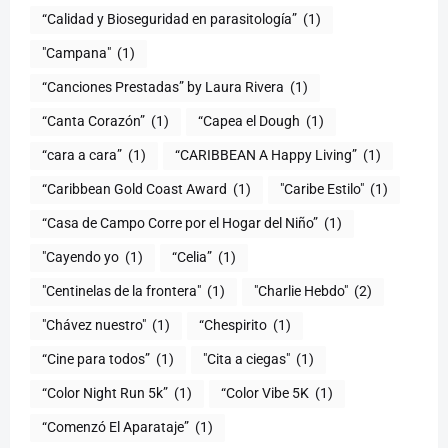
(1)
"Campana"
(1)
“Canciones Prestadas” by Laura Rivera
(1)
“Canta Corazón”
(1)
“Capea el Dough
(1)
“cara a cara”
(1)
“CARIBBEAN A Happy Living”
(1)
(1)
"Caribe Estilo"
(1)
“Casa de Campo Corre por el Hogar del Niño”
(1)
"Cayendo yo
(1)
(1)
"Centinelas de la frontera"
(1)
"Charlie Hebdo"
(2)
"Chávez nuestro"
(1)
“Chespirito
(1)
“Cine para todos”
(1)
"Cita a ciegas"
(1)
“Color Night Run 5k”
(1)
“Color Vibe 5K
(1)
“Comenzó El Aparataje”
(1)