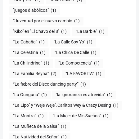
"juegos diabólicos"
(1)
“Juventud por el nuevo cambio
(1)
"Kiko" en "El Chavo del 8"
(1)
“La Barbie”
(1)
“La Cabaña”
(1)
"La Calle Soy Yo"
(1)
“La Celestina
(1)
“La Chica De Calle
(1)
"La Chilindrina"
(1)
"La Competencia"
(1)
“La Familia Reyna”
(2)
“LA FAVORITA”
(1)
“La fiebre del Disco dancing party”
(1)
(1)
"la ignorancia es atrevida"
(1)
“La Lipo” y “Weje Weje”.Carlitos Wey & Crazy Desing
(1)
“La Montra”
(1)
“La Mujer de Mis Sueños”
(1)
“La Muñeca de la Salsa”
(1)
“La Natividad del Señor”
(1)