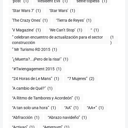
‘post’
(1)
‘Resident Evil’
(1)
‘selfie topless’
(1)
‘Star Wars 7′
(1)
‘Star Wars’
(1)
'The Crazy Ones'
(1)
‘Tierra de Reyes’
(1)
'V Magazine'
(1)
‘We Can’t Stop’
(1)
“
(1)
” celebran encuentro de actualización para el sector
(1
construcción
)
” Mr Turismo RD 2015
(1)
"¿Muerta?...¡Pero de la risa!"
(1)
“#Twiengagement 2015
(1)
“24 Horas de Le Mans”
(1)
“7 Mujeres”
(2)
(1)
“A Ritmo de Tambores y Acordeón”
(1)
“A tan solo una hora”
(1)
“AA”
(1)
“AA+”
(1)
“Abfracción
(1)
“Abrazo navideño”
(1)
“Activao”
(1)
“Aeternum”
(1)