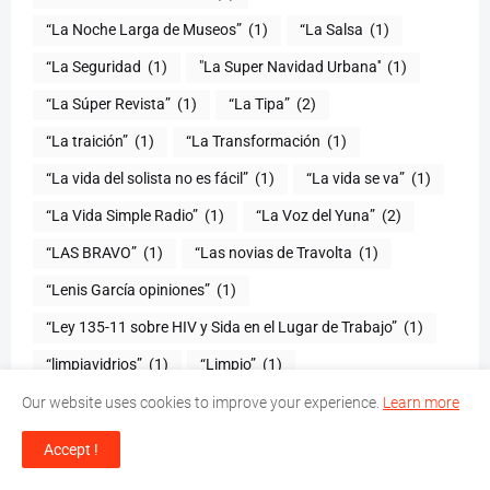
“La Noche Larga de Museos”
(1)
“La Salsa
(1)
“La Seguridad
(1)
"La Super Navidad Urbana''
(1)
“La Súper Revista”
(1)
“La Tipa”
(2)
“La traición”
(1)
“La Transformación
(1)
“La vida del solista no es fácil”
(1)
“La vida se va”
(1)
“La Vida Simple Radio”
(1)
“La Voz del Yuna”
(2)
“LAS BRAVO”
(1)
“Las novias de Travolta
(1)
“Lenis García opiniones”
(1)
“Ley 135-11 sobre HIV y Sida en el Lugar de Trabajo”
(1)
“limpiavidrios”
(1)
“Limpio”
(1)
“Llegó el Pavo”
(1)
“Llego mi Tiempo”
(1)
Our website uses cookies to improve your experience.
Learn more
“Lluvia”
(1)
“Lo ajeno se respeta”
(1)
Accept !
“lo habría matado”
(1)
"Lobo de Wall Street"
(1)