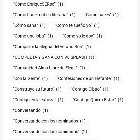
“Cómo EnriqueSERse”
(1)
(1)
"Cómo haces"
(1)
"Cómo sanar
(1)
“Como te sueño yo”
(1)
“Como una loba”
(1)
“Como yo le doy”
(1)
“Comparte la alegría del verano Bon”
(1)
“COMPLETA Y GANA CON V8 SPLASH
(1)
“Comunidad Alma Libre de Elegir”
(1)
"Con la Gente"
(1)
"Confesiones de un Elefante"
(1)
"Construye su futuro"
(1)
“Contigo Cibao”
(1)
"Contigo en la cabeza"
(1)
“Contigo Quiero Estar”
(1)
“Conversando
(1)
“Conversando con los nominados
(1)
“Conversando con los nominados”
(2)