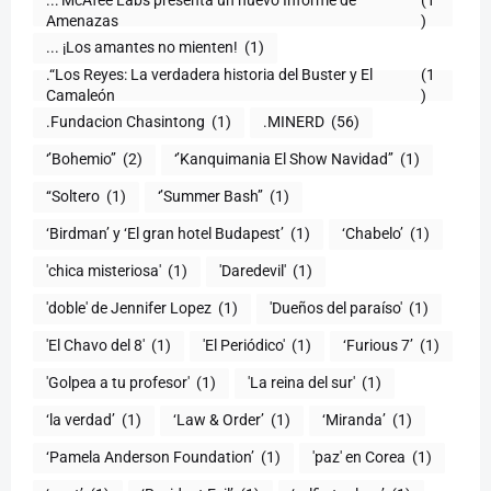
)
... ¡Los amantes no mienten!
(1)
.“Los Reyes: La verdadera historia del Buster y El
(1
Camaleón
)
.Fundacion Chasintong
(1)
.MINERD
(56)
‘’Bohemio’’
(2)
‘’Kanquimania El Show Navidad’’
(1)
‘‘Soltero
(1)
‘’Summer Bash’’
(1)
‘Birdman’ y ‘El gran hotel Budapest’
(1)
‘Chabelo’
(1)
'chica misteriosa'
(1)
'Daredevil'
(1)
'doble' de Jennifer Lopez
(1)
'Dueños del paraíso'
(1)
'El Chavo del 8'
(1)
'El Periódico'
(1)
‘Furious 7’
(1)
'Golpea a tu profesor'
(1)
'La reina del sur'
(1)
‘la verdad’
(1)
‘Law & Order’
(1)
‘Miranda’
(1)
‘Pamela Anderson Foundation’
(1)
'paz' en Corea
(1)