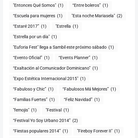
"Entonces Qué Somos"
(1)
“Entre boleros”
(1)
“Escuela para mujeres
(1)
"Esta noche Mariasela"
(2)
“Estaré 2017”
(1)
"Estrella
(1)
"Estrella por un día"
(1)
"Euforia Fest" llega a Sambil este próximo sábado
(1)
“Evento Oficial”
(1)
“Events Planner”
(1)
“Exaltación al Comunicador Dominicano”
(1)
"Expo Estética Internacional 2015"
(1)
“Fabuloso y Chic”
(1)
“Fabulosos Má Mejores”
(1)
“Familias Fuertes”
(1)
“Feliz Navidad”
(1)
"femojis"
(1)
"Festival
(1)
“Festival Yo Soy Urbano 2014”
(2)
“Fiestas populares 2014”
(1)
"Fireboy Forever II"
(1)