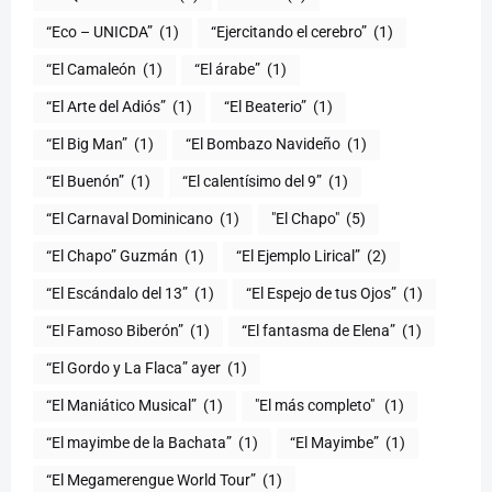
“Eco – UNICDA”
(1)
“Ejercitando el cerebro”
(1)
“El Camaleón
(1)
“El árabe”
(1)
“El Arte del Adiós”
(1)
“El Beaterio”
(1)
“El Big Man”
(1)
“El Bombazo Navideño
(1)
“El Buenón”
(1)
“El calentísimo del 9”
(1)
“El Carnaval Dominicano
(1)
"El Chapo"
(5)
“El Chapo” Guzmán
(1)
“El Ejemplo Lirical”
(2)
“El Escándalo del 13”
(1)
“El Espejo de tus Ojos”
(1)
“El Famoso Biberón”
(1)
“El fantasma de Elena”
(1)
“El Gordo y La Flaca” ayer
(1)
“El Maniático Musical”
(1)
"El más completo" ​
(1)
“El mayimbe de la Bachata”
(1)
“El Mayimbe”
(1)
“El Megamerengue World Tour”
(1)