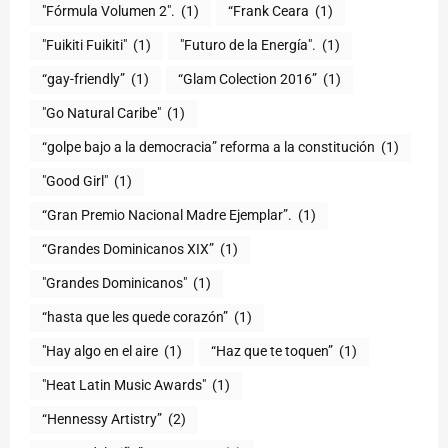
"Fórmula Volumen 2".
(1)
“Frank Ceara
(1)
"Fuikiti Fuikiti"
(1)
"Futuro de la Energía".
(1)
“gay-friendly”
(1)
“Glam Colection 2016”
(1)
"Go Natural Caribe"
(1)
“golpe bajo a la democracia” reforma a la constitución
(1)
"Good Girl"
(1)
“Gran Premio Nacional Madre Ejemplar”.
(1)
“Grandes Dominicanos XIX”
(1)
"Grandes Dominicanos"
(1)
(1)
"Hay algo en el aire
(1)
“Haz que te toquen”
(1)
"Heat Latin Music Awards"
(1)
“Hennessy Artistry”
(2)