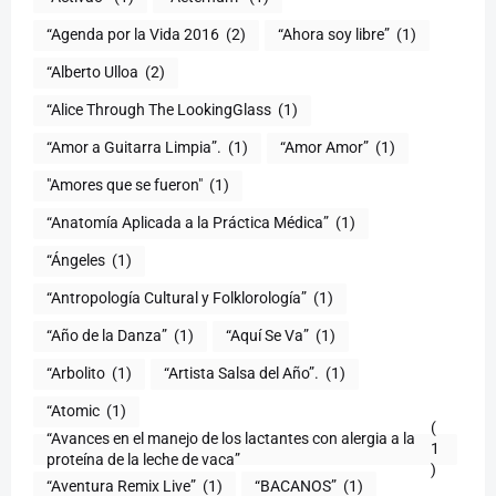
“Agenda por la Vida 2016
(2)
“Ahora soy libre”
(1)
“Alberto Ulloa
(2)
“Alice Through The LookingGlass
(1)
“Amor a Guitarra Limpia”.
(1)
“Amor Amor”
(1)
"Amores que se fueron"
(1)
“Anatomía Aplicada a la Práctica Médica”
(1)
“Ángeles
(1)
“Antropología Cultural y Folklorología”
(1)
“Año de la Danza”
(1)
“Aquí Se Va”
(1)
“Arbolito
(1)
“Artista Salsa del Año”.
(1)
“Atomic
(1)
(
“Avances en el manejo de los lactantes con alergia a la
1
proteína de la leche de vaca”
)
“Aventura Remix Live”
(1)
“BACANOS”
(1)