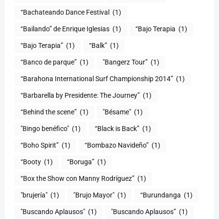
“Bachateando Dance Festival
(1)
“Bailando” de Enrique Iglesias
(1)
“Bajo Terapia
(1)
“Bajo Terapia”
(1)
“Balk”
(1)
“Banco de parque”
(1)
"Bangerz Tour”
(1)
“Barahona International Surf Championship 2014”
(1)
“Barbarella by Presidente: The Journey”
(1)
“Behind the scene”
(1)
"Bésame"
(1)
"Bingo benéfico"
(1)
“Black is Back”
(1)
“Boho Spirit”
(1)
“Bombazo Navideño”
(1)
“Booty
(1)
“Boruga”
(1)
“Box the Show con Manny Rodríguez”
(1)
"brujería"
(1)
"Brujo Mayor"
(1)
“Burundanga
(1)
"Buscando Aplausos"
(1)
"Buscando Aplausos”
(1)