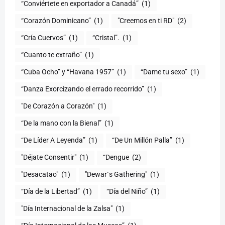
“Conviértete en exportador a Canadá”
(1)
“Corazón Dominicano”
(1)
"Creemos en ti RD"
(2)
“Cría Cuervos”
(1)
“Cristal”.
(1)
“Cuanto te extraño”
(1)
“Cuba Ocho” y “Havana 1957”
(1)
“Dame tu sexo”
(1)
“Danza Exorcizando el errado recorrido”
(1)
"De Corazón a Corazón"
(1)
(1)
“De Líder A Leyenda”
(1)
“De Un Millón Palla”
(1)
"Déjate Consentir"
(1)
“Dengue
(2)
"Desacatao"
(1)
"Dewar´s Gathering"
(1)
(1)
“Día del Niño”
(1)
"Día Internacional de la Zalsa"
(1)