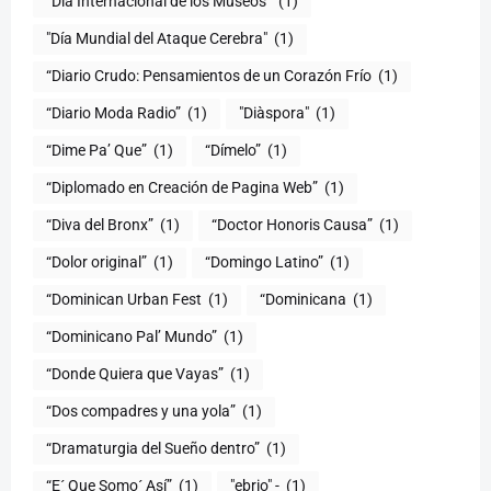
“Día Internacional de los Museos”
(1)
"Día Mundial del Ataque Cerebra"
(1)
“Diario Crudo: Pensamientos de un Corazón Frío
(1)
“Diario Moda Radio”
(1)
(1)
“Dime Pa’ Que”
(1)
“Dímelo”
(1)
“Diplomado en Creación de Pagina Web”
(1)
“Diva del Bronx”
(1)
“Doctor Honoris Causa”
(1)
“Dolor original”
(1)
“Domingo Latino”
(1)
“Dominican Urban Fest
(1)
“Dominicana
(1)
“Dominicano Pal’ Mundo”
(1)
“Donde Quiera que Vayas”
(1)
“Dos compadres y una yola”
(1)
“Dramaturgia del Sueño dentro”
(1)
“E´ Que Somo´ Así”
(1)
"ebrio" -
(1)