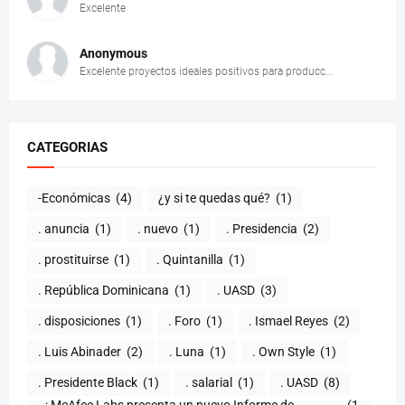
Excelente
Anonymous
Excelente proyectos ideales positivos para producc...
CATEGORIAS
-Económicas
(4)
¿y si te quedas qué?
(1)
. anuncia
(1)
. nuevo
(1)
. Presidencia
(2)
. prostituirse
(1)
. Quintanilla
(1)
. República Dominicana
(1)
. UASD
(3)
. disposiciones
(1)
. Foro
(1)
. Ismael Reyes
(2)
. Luis Abinader
(2)
. Luna
(1)
. Own Style
(1)
. Presidente Black
(1)
. salarial
(1)
. UASD
(8)
..: McAfee Labs presenta un nuevo Informe de
(1