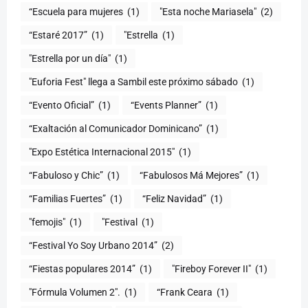
“Escuela para mujeres
(1)
"Esta noche Mariasela"
(2)
“Estaré 2017”
(1)
"Estrella
(1)
"Estrella por un día"
(1)
"Euforia Fest" llega a Sambil este próximo sábado
(1)
“Evento Oficial”
(1)
“Events Planner”
(1)
“Exaltación al Comunicador Dominicano”
(1)
"Expo Estética Internacional 2015"
(1)
“Fabuloso y Chic”
(1)
“Fabulosos Má Mejores”
(1)
“Familias Fuertes”
(1)
“Feliz Navidad”
(1)
"femojis"
(1)
"Festival
(1)
“Festival Yo Soy Urbano 2014”
(2)
“Fiestas populares 2014”
(1)
"Fireboy Forever II"
(1)
"Fórmula Volumen 2".
(1)
“Frank Ceara
(1)