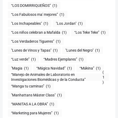
(1)
“Los Fabulosos ma' mejores”
(1)
"Los Inchapeables"
(1)
"Los Jordan"
(1)
“Los niños celebran a Mafalda
(1)
“Los Teke Teke”
(1)
“Los Verdaderos Tigueres”
(1)
"Lunes de Vinos y Tapas"
(1)
"Lunes del Negro"
(1)
“Luz verde”
(1)
“Madres Ejemplares”
(1)
"Magia
(1)
“Mágica Navidad”
(1)
“Mákina”
(1)
(
“Manejo de Animales de Laboratorio en
1
)
“Manga tu caminao”
(1)
"Manhattans Máster Class"
(1)
“MANITAS A LA OBRA”
(1)
“Marketing para Mujeres”
(1)