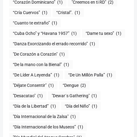
“Corazón Dominicano”
(1)
"Creemos en ti RD"
(2)
“Cría Cuervos”
(1)
“Cristal”.
(1)
“Cuanto te extraño”
(1)
“Cuba Ocho” y “Havana 1957”
(1)
“Dame tu sexo”
(1)
“Danza Exorcizando el errado recorrido”
(1)
"De Corazón a Corazón"
(1)
(1)
“De Líder A Leyenda”
(1)
“De Un Millón Palla”
(1)
"Déjate Consentir"
(1)
“Dengue
(2)
"Desacatao"
(1)
"Dewar´s Gathering"
(1)
(1)
“Día del Niño”
(1)
"Día Internacional de la Zalsa"
(1)
“Día Internacional de los Museos”
(1)