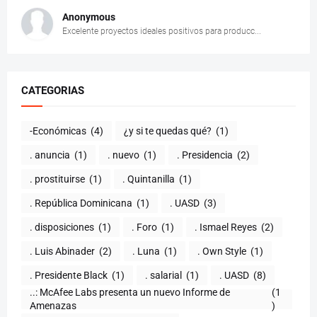
Anonymous
Excelente proyectos ideales positivos para producc...
CATEGORIAS
-Económicas
(4)
¿y si te quedas qué?
(1)
. anuncia
(1)
. nuevo
(1)
. Presidencia
(2)
. prostituirse
(1)
. Quintanilla
(1)
. República Dominicana
(1)
. UASD
(3)
. disposiciones
(1)
. Foro
(1)
. Ismael Reyes
(2)
. Luis Abinader
(2)
. Luna
(1)
. Own Style
(1)
. Presidente Black
(1)
. salarial
(1)
. UASD
(8)
..: McAfee Labs presenta un nuevo Informe de
(1
)