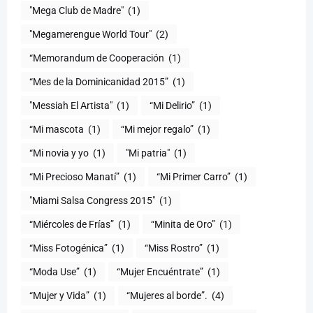
"Mega Club de Madre"
(1)
"Megamerengue World Tour"
(2)
“Memorandum de Cooperación
(1)
“Mes de la Dominicanidad 2015”
(1)
"Messiah El Artista"
(1)
“Mi Delirio”
(1)
“Mi mascota
(1)
“Mi mejor regalo”
(1)
“Mi novia y yo
(1)
"Mi patria"
(1)
“Mi Precioso Manatí”
(1)
“Mi Primer Carro”
(1)
"Miami Salsa Congress 2015"
(1)
“Miércoles de Frías”
(1)
“Minita de Oro”
(1)
“Miss Fotogénica”
(1)
“Miss Rostro”
(1)
“Moda Use”
(1)
“Mujer Encuéntrate”
(1)
(1)
“Mujeres al borde”.
(4)