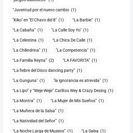
“Juventud por el nuevo cambio
(1)
"Kiko" en "El Chavo del 8"
(1)
“La Barbie”
(1)
“La Cabaña”
(1)
"La Calle Soy Yo"
(1)
“La Celestina
(1)
“La Chica De Calle
(1)
"La Chilindrina"
(1)
"La Competencia"
(1)
“La Familia Reyna”
(2)
“LA FAVORITA”
(1)
“La fiebre del Disco dancing party”
(1)
(1)
"la ignorancia es atrevida"
(1)
“La Lipo” y “Weje Weje”.Carlitos Wey & Crazy Desing
(1)
“La Montra”
(1)
“La Mujer de Mis Sueños”
(1)
“La Muñeca de la Salsa”
(1)
“La Natividad del Señor”
(1)
“La Noche Larga de Museos”
(1)
“La Salsa
(1)