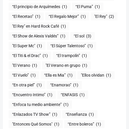
“El principio de Arquímedes
(1)
“El Puma”
(1)
“El Recetao”
(1)
“El Regalo Mejor”
(1)
"El Rey"
(2)
"El Rey" en Hard Rock Café
(1)
“El Show de Alexis Valdés”
(1)
“El sol
(3)
"El Super Mc"
(1)
(1)
“El Titi & el Drac”
(1)
“El trampolín”
(1)
"El Verano
(1)
"El Verano en grupo
(1)
(1)
“Ella es Mia”
(1)
"Ellos olvidan
(1)
“En otra piel”
(1)
“Enamorao”
(1)
“Encuentro Intimo”
(1)
“ENFASIS
(1)
“Enfoca tu medio ambiente”
(1)
“Enlazados TV Show”
(1)
“Enseñanza
(1)
"Entonces Qué Somos"
(1)
“Entre boleros”
(1)