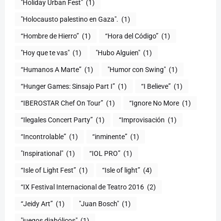
(1)
"Holocausto palestino en Gaza".
(1)
“Hombre de Hierro”
(1)
(1)
"Hoy que te vas"
(1)
"Hubo Alguien"
(1)
“Humanos A Marte”
(1)
"Humor con Swing"
(1)
(1)
“I Believe”
(1)
“IBEROSTAR Chef On Tour”
(1)
“Ignore No More
(1)
“Ilegales Concert Party”
(1)
“Improvisación
(1)
“Incontrolable”
(1)
“inminente”
(1)
"Inspirational"
(1)
“IOL PRO”
(1)
“Isle of Light Fest”
(1)
“Isle of light”
(4)
“IX Festival Internacional de Teatro 2016
(2)
“Jeidy Art”
(1)
"Juan Bosch"
(1)
"juegos diabólicos"
(1)