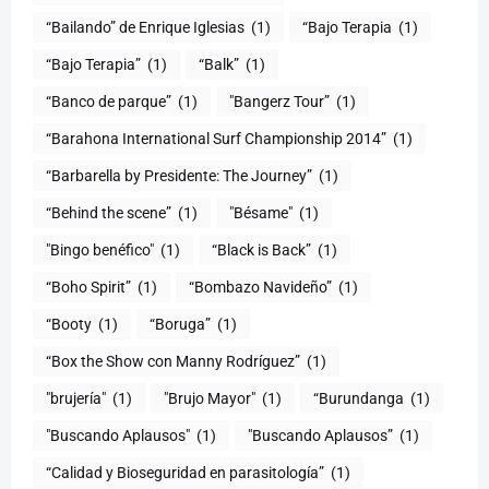
“Bailando” de Enrique Iglesias
(1)
“Bajo Terapia
(1)
“Bajo Terapia”
(1)
“Balk”
(1)
“Banco de parque”
(1)
"Bangerz Tour”
(1)
“Barahona International Surf Championship 2014”
(1)
“Barbarella by Presidente: The Journey”
(1)
“Behind the scene”
(1)
"Bésame"
(1)
"Bingo benéfico"
(1)
“Black is Back”
(1)
“Boho Spirit”
(1)
“Bombazo Navideño”
(1)
“Booty
(1)
“Boruga”
(1)
“Box the Show con Manny Rodríguez”
(1)
"brujería"
(1)
"Brujo Mayor"
(1)
“Burundanga
(1)
"Buscando Aplausos"
(1)
"Buscando Aplausos”
(1)
(1)