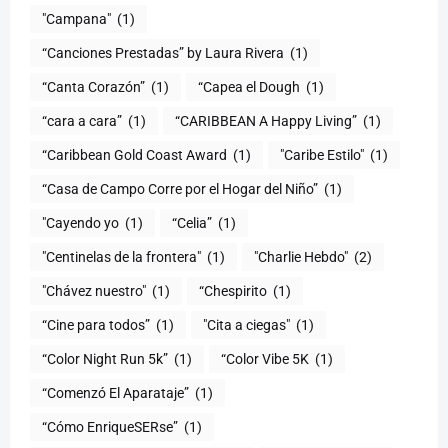
"Campana"
(1)
“Canciones Prestadas” by Laura Rivera
(1)
“Canta Corazón”
(1)
“Capea el Dough
(1)
“cara a cara”
(1)
“CARIBBEAN A Happy Living”
(1)
(1)
"Caribe Estilo"
(1)
“Casa de Campo Corre por el Hogar del Niño”
(1)
"Cayendo yo
(1)
(1)
"Centinelas de la frontera"
(1)
"Charlie Hebdo"
(2)
"Chávez nuestro"
(1)
“Chespirito
(1)
“Cine para todos”
(1)
"Cita a ciegas"
(1)
“Color Night Run 5k”
(1)
“Color Vibe 5K
(1)
“Comenzó El Aparataje”
(1)
“Cómo EnriqueSERse”
(1)