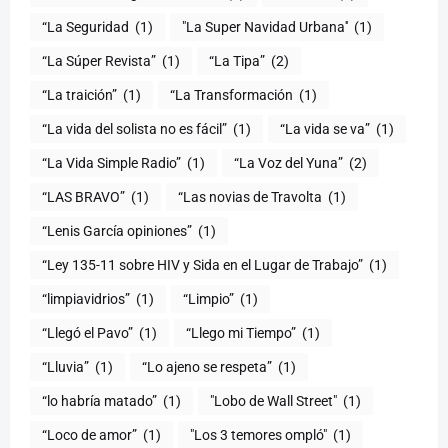
“La Seguridad
(1)
"La Super Navidad Urbana''
(1)
“La Súper Revista”
(1)
“La Tipa”
(2)
“La traición”
(1)
“La Transformación
(1)
“La vida del solista no es fácil”
(1)
“La vida se va”
(1)
“La Vida Simple Radio”
(1)
“La Voz del Yuna”
(2)
“LAS BRAVO”
(1)
“Las novias de Travolta
(1)
“Lenis García opiniones”
(1)
“Ley 135-11 sobre HIV y Sida en el Lugar de Trabajo”
(1)
“limpiavidrios”
(1)
“Limpio”
(1)
“Llegó el Pavo”
(1)
“Llego mi Tiempo”
(1)
“Lluvia”
(1)
“Lo ajeno se respeta”
(1)
“lo habría matado”
(1)
"Lobo de Wall Street"
(1)
“Loco de amor”
(1)
"Los 3 temores ompló"
(1)