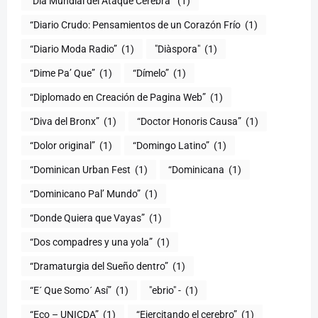
"Día Mundial del Ataque Cerebra"
(1)
“Diario Crudo: Pensamientos de un Corazón Frío
(1)
“Diario Moda Radio”
(1)
(1)
“Dime Pa’ Que”
(1)
“Dímelo”
(1)
“Diplomado en Creación de Pagina Web”
(1)
“Diva del Bronx”
(1)
“Doctor Honoris Causa”
(1)
“Dolor original”
(1)
“Domingo Latino”
(1)
“Dominican Urban Fest
(1)
“Dominicana
(1)
“Dominicano Pal’ Mundo”
(1)
“Donde Quiera que Vayas”
(1)
“Dos compadres y una yola”
(1)
“Dramaturgia del Sueño dentro”
(1)
“E´ Que Somo´ Así”
(1)
"ebrio" -
(1)
“Eco – UNICDA”
(1)
“Ejercitando el cerebro”
(1)