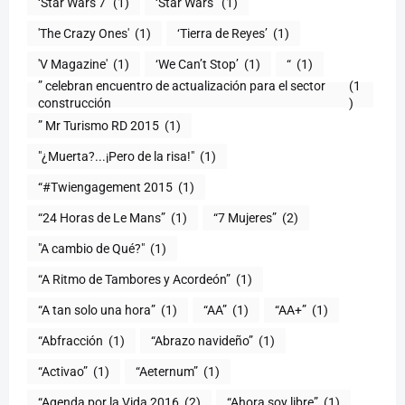
‘Star Wars 7′
(1)
‘Star Wars’
(1)
'The Crazy Ones'
(1)
‘Tierra de Reyes’
(1)
'V Magazine'
(1)
‘We Can’t Stop’
(1)
“
(1)
” celebran encuentro de actualización para el sector
(1
construcción
)
” Mr Turismo RD 2015
(1)
"¿Muerta?...¡Pero de la risa!"
(1)
“#Twiengagement 2015
(1)
“24 Horas de Le Mans”
(1)
“7 Mujeres”
(2)
(1)
“A Ritmo de Tambores y Acordeón”
(1)
“A tan solo una hora”
(1)
“AA”
(1)
“AA+”
(1)
“Abfracción
(1)
“Abrazo navideño”
(1)
“Activao”
(1)
“Aeternum”
(1)
“Agenda por la Vida 2016
(2)
“Ahora soy libre”
(1)