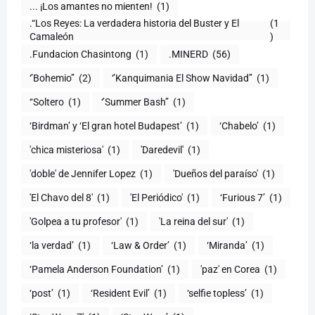
... ¡Los amantes no mienten!
(1)
.“Los Reyes: La verdadera historia del Buster y El
(1
Camaleón
)
.Fundacion Chasintong
(1)
.MINERD
(56)
‘’Bohemio’’
(2)
‘’Kanquimania El Show Navidad’’
(1)
‘‘Soltero
(1)
‘’Summer Bash’’
(1)
‘Birdman’ y ‘El gran hotel Budapest’
(1)
‘Chabelo’
(1)
'chica misteriosa'
(1)
'Daredevil'
(1)
'doble' de Jennifer Lopez
(1)
'Dueños del paraíso'
(1)
'El Chavo del 8'
(1)
'El Periódico'
(1)
‘Furious 7’
(1)
'Golpea a tu profesor'
(1)
'La reina del sur'
(1)
‘la verdad’
(1)
‘Law & Order’
(1)
‘Miranda’
(1)
‘Pamela Anderson Foundation’
(1)
'paz' en Corea
(1)
‘post’
(1)
‘Resident Evil’
(1)
‘selfie topless’
(1)