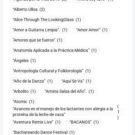
“Alberto Ulloa
(2)
“Alice Through The LookingGlass
(1)
“Amor a Guitarra Limpia”.
(1)
“Amor Amor”
(1)
"Amores que se fueron"
(1)
“Anatomía Aplicada a la Práctica Médica”
(1)
“Ángeles
(1)
“Antropología Cultural y Folklorología”
(1)
“Año de la Danza”
(1)
“Aquí Se Va”
(1)
“Arbolito
(1)
“Artista Salsa del Año”.
(1)
“Atomic
(1)
(
“Avances en el manejo de los lactantes con alergia a la
1
proteína de la leche de vaca”
)
“Aventura Remix Live”
(1)
“BACANOS”
(1)
“Bachateando Dance Festival
(1)