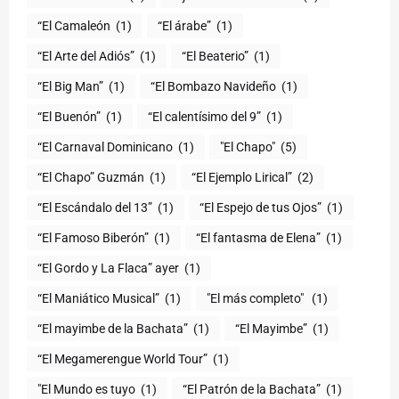
“El Camaleón
(1)
“El árabe”
(1)
“El Arte del Adiós”
(1)
“El Beaterio”
(1)
“El Big Man”
(1)
“El Bombazo Navideño
(1)
“El Buenón”
(1)
“El calentísimo del 9”
(1)
“El Carnaval Dominicano
(1)
"El Chapo"
(5)
“El Chapo” Guzmán
(1)
“El Ejemplo Lirical”
(2)
“El Escándalo del 13”
(1)
“El Espejo de tus Ojos”
(1)
“El Famoso Biberón”
(1)
“El fantasma de Elena”
(1)
“El Gordo y La Flaca” ayer
(1)
“El Maniático Musical”
(1)
"El más completo" ​
(1)
“El mayimbe de la Bachata”
(1)
“El Mayimbe”
(1)
“El Megamerengue World Tour”
(1)
"El Mundo es tuyo
(1)
“El Patrón de la Bachata”
(1)