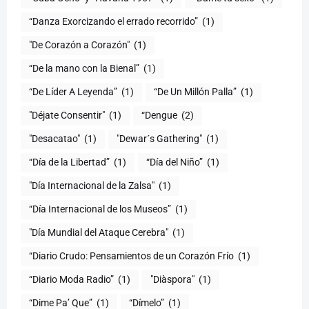
“Danza Exorcizando el errado recorrido”
(1)
"De Corazón a Corazón"
(1)
(1)
“De Líder A Leyenda”
(1)
“De Un Millón Palla”
(1)
"Déjate Consentir"
(1)
“Dengue
(2)
"Desacatao"
(1)
"Dewar´s Gathering"
(1)
(1)
“Día del Niño”
(1)
"Día Internacional de la Zalsa"
(1)
“Día Internacional de los Museos”
(1)
"Día Mundial del Ataque Cerebra"
(1)
“Diario Crudo: Pensamientos de un Corazón Frío
(1)
“Diario Moda Radio”
(1)
(1)
“Dime Pa’ Que”
(1)
“Dímelo”
(1)