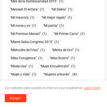
“Mes de la Dominicanidad 2015”
(1)
"Messiah El Artista"
(1)
“Mi Delirio”
(1)
“Mi mascota
(1)
“Mi mejor regalo”
(1)
“Mi novia y yo
(1)
"Mi patria"
(1)
“Mi Precioso Manatí”
(1)
“Mi Primer Carro”
(1)
"Miami Salsa Congress 2015"
(1)
“Miércoles de Frías”
(1)
“Minita de Oro”
(1)
“Miss Fotogénica”
(1)
“Miss Rostro”
(1)
“Moda Use”
(1)
“Mujer Encuéntrate”
(1)
(1)
“Mujeres al borde”.
(4)
“Mujeres Infieles”
(1)
“Mujeres Saludables”
(2)
Our website uses cookies to improve your experience.
Learn more
“Mujeres Valientes”
(1)
“Mundo Chiquito”
(1)
Accept !
"Murphy`s Romance"
(1)
"Nada de nada"
(1)
“Nada de Nada”
(1)
“Nadie más que tú”
(1)