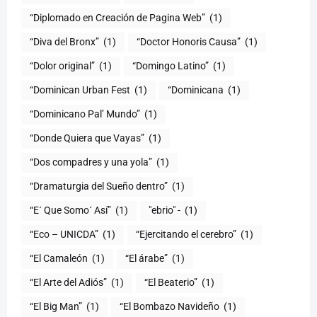
“Diplomado en Creación de Pagina Web”
(1)
“Diva del Bronx”
(1)
“Doctor Honoris Causa”
(1)
“Dolor original”
(1)
“Domingo Latino”
(1)
“Dominican Urban Fest
(1)
“Dominicana
(1)
“Dominicano Pal’ Mundo”
(1)
“Donde Quiera que Vayas”
(1)
“Dos compadres y una yola”
(1)
“Dramaturgia del Sueño dentro”
(1)
“E´ Que Somo´ Así”
(1)
"ebrio" -
(1)
“Eco – UNICDA”
(1)
“Ejercitando el cerebro”
(1)
“El Camaleón
(1)
“El árabe”
(1)
“El Arte del Adiós”
(1)
“El Beaterio”
(1)
“El Big Man”
(1)
“El Bombazo Navideño
(1)