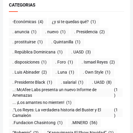
CATEGORIAS
-Económicas
(4)
¿y si te quedas qué?
(1)
. anuncia
(1)
. nuevo
(1)
. Presidencia
(2)
. prostituirse
(1)
. Quintanilla
(1)
. República Dominicana
(1)
. UASD
(3)
. disposiciones
(1)
. Foro
(1)
. Ismael Reyes
(2)
. Luis Abinader
(2)
. Luna
(1)
. Own Style
(1)
. Presidente Black
(1)
. salarial
(1)
. UASD
(8)
..: McAfee Labs presenta un nuevo Informe de
(1
)
... ¡Los amantes no mienten!
(1)
.“Los Reyes: La verdadera historia del Buster y El
(1
Camaleón
)
.Fundacion Chasintong
(1)
.MINERD
(56)
‘’Bohemio’’
(2)
‘’Kanquimania El Show Navidad’’
(1)