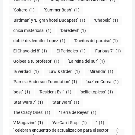
‘‘Soltero
(1)
‘’Summer Bash’’
(1)
‘Birdman’ y ‘El gran hotel Budapest’
(1)
‘Chabelo’
(1)
'chica misteriosa'
(1)
'Daredevil'
(1)
'doble' de Jennifer Lopez
(1)
'Dueños del paraíso'
(1)
'El Chavo del 8'
(1)
'El Periódico'
(1)
‘Furious 7’
(1)
'Golpea a tu profesor'
(1)
'La reina del sur'
(1)
‘la verdad’
(1)
‘Law & Order’
(1)
‘Miranda’
(1)
‘Pamela Anderson Foundation’
(1)
'paz' en Corea
(1)
‘post’
(1)
‘Resident Evil’
(1)
‘selfie topless’
(1)
‘Star Wars 7′
(1)
‘Star Wars’
(1)
'The Crazy Ones'
(1)
‘Tierra de Reyes’
(1)
'V Magazine'
(1)
‘We Can’t Stop’
(1)
“
(1)
” celebran encuentro de actualización para el sector
(1