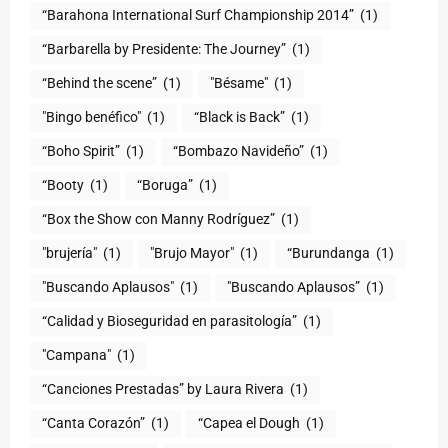
“Barahona International Surf Championship 2014”
(1)
“Barbarella by Presidente: The Journey”
(1)
“Behind the scene”
(1)
"Bésame"
(1)
"Bingo benéfico"
(1)
“Black is Back”
(1)
“Boho Spirit”
(1)
“Bombazo Navideño”
(1)
“Booty
(1)
“Boruga”
(1)
“Box the Show con Manny Rodríguez”
(1)
"brujería"
(1)
"Brujo Mayor"
(1)
“Burundanga
(1)
"Buscando Aplausos"
(1)
"Buscando Aplausos”
(1)
(1)
"Campana"
(1)
“Canciones Prestadas” by Laura Rivera
(1)
“Canta Corazón”
(1)
“Capea el Dough
(1)