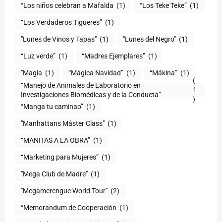
“Los niños celebran a Mafalda
(1)
“Los Teke Teke”
(1)
“Los Verdaderos Tigueres”
(1)
"Lunes de Vinos y Tapas"
(1)
"Lunes del Negro"
(1)
“Luz verde”
(1)
“Madres Ejemplares”
(1)
"Magia
(1)
“Mágica Navidad”
(1)
“Mákina”
(1)
(
“Manejo de Animales de Laboratorio en
1
)
“Manga tu caminao”
(1)
"Manhattans Máster Class"
(1)
“MANITAS A LA OBRA”
(1)
“Marketing para Mujeres”
(1)
"Mega Club de Madre"
(1)
"Megamerengue World Tour"
(2)
“Memorandum de Cooperación
(1)