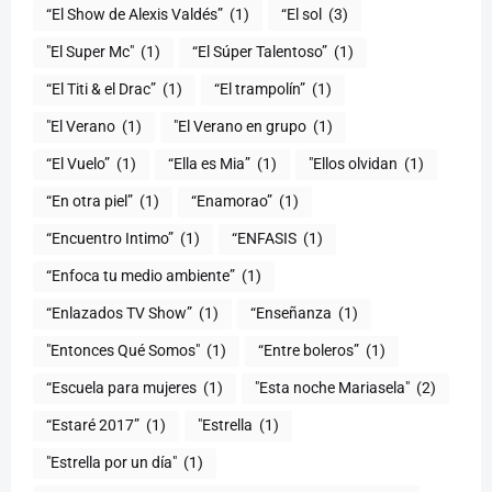
“El Show de Alexis Valdés”
(1)
“El sol
(3)
"El Super Mc"
(1)
(1)
“El Titi & el Drac”
(1)
“El trampolín”
(1)
"El Verano
(1)
"El Verano en grupo
(1)
(1)
“Ella es Mia”
(1)
"Ellos olvidan
(1)
“En otra piel”
(1)
“Enamorao”
(1)
“Encuentro Intimo”
(1)
“ENFASIS
(1)
“Enfoca tu medio ambiente”
(1)
“Enlazados TV Show”
(1)
“Enseñanza
(1)
"Entonces Qué Somos"
(1)
“Entre boleros”
(1)
“Escuela para mujeres
(1)
"Esta noche Mariasela"
(2)
“Estaré 2017”
(1)
"Estrella
(1)
"Estrella por un día"
(1)