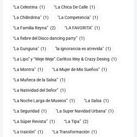
“La Celestina
(1)
“La Chica De Calle
(1)
"La Chilindrina"
(1)
"La Competencia"
(1)
“La Familia Reyna”
(2)
“LA FAVORITA”
(1)
“La fiebre del Disco dancing party”
(1)
(1)
"la ignorancia es atrevida"
(1)
“La Lipo” y “Weje Weje”.Carlitos Wey & Crazy Desing
(1)
“La Montra”
(1)
“La Mujer de Mis Sueños”
(1)
“La Muñeca de la Salsa”
(1)
“La Natividad del Señor”
(1)
“La Noche Larga de Museos”
(1)
“La Salsa
(1)
“La Seguridad
(1)
"La Super Navidad Urbana''
(1)
“La Súper Revista”
(1)
“La Tipa”
(2)
“La traición”
(1)
“La Transformación
(1)