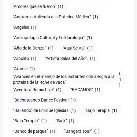
"Amores que se fueron"
(1)
“Anatomía Aplicada a la Práctica Médica”
(1)
“Ángeles
(1)
“Antropología Cultural y Folklorología”
(1)
“Año de la Danza”
(1)
“Aquí Se Va”
(1)
“Arbolito
(1)
“Artista Salsa del Año”.
(1)
“Atomic
(1)
(
“Avances en el manejo de los lactantes con alergia a la
1
proteína de la leche de vaca”
)
“Aventura Remix Live”
(1)
“BACANOS”
(1)
“Bachateando Dance Festival
(1)
“Bailando” de Enrique Iglesias
(1)
“Bajo Terapia
(1)
“Bajo Terapia”
(1)
“Balk”
(1)
“Banco de parque”
(1)
"Bangerz Tour”
(1)