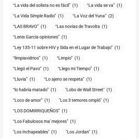
“La vida del solista no es fácil”
(1)
“La vida se va”
(1)
“La Vida Simple Radio”
(1)
“La Voz del Yuna”
(2)
“LAS BRAVO”
(1)
“Las novias de Travolta
(1)
“Lenis García opiniones”
(1)
“Ley 135-11 sobre HIV y Sida en el Lugar de Trabajo”
(1)
“limpiavidrios”
(1)
“Limpio”
(1)
“Llegó el Pavo”
(1)
“Llego mi Tiempo”
(1)
“Lluvia”
(1)
“Lo ajeno se respeta”
(1)
“lo habría matado”
(1)
"Lobo de Wall Street"
(1)
“Loco de amor”
(1)
"Los 3 temores ompló"
(1)
(1)
“Los Fabulosos ma' mejores”
(1)
"Los Inchapeables"
(1)
"Los Jordan"
(1)