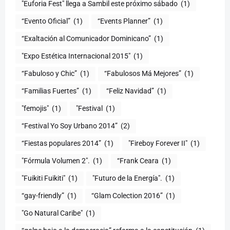
"Euforia Fest" llega a Sambil este próximo sábado
(1)
“Evento Oficial”
(1)
“Events Planner”
(1)
“Exaltación al Comunicador Dominicano”
(1)
"Expo Estética Internacional 2015"
(1)
“Fabuloso y Chic”
(1)
“Fabulosos Má Mejores”
(1)
“Familias Fuertes”
(1)
“Feliz Navidad”
(1)
"femojis"
(1)
"Festival
(1)
“Festival Yo Soy Urbano 2014”
(2)
“Fiestas populares 2014”
(1)
"Fireboy Forever II"
(1)
"Fórmula Volumen 2".
(1)
“Frank Ceara
(1)
"Fuikiti Fuikiti"
(1)
"Futuro de la Energía".
(1)
“gay-friendly”
(1)
“Glam Colection 2016”
(1)
"Go Natural Caribe"
(1)