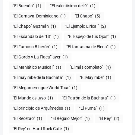
“El Buenón”
(1)
“El calentísimo del 9”
(1)
“El Carnaval Dominicano
(1)
"El Chapo"
(5)
“El Chapo” Guzmán
(1)
“El Ejemplo Lirical”
(2)
“El Escándalo del 13”
(1)
“El Espejo de tus Ojos”
(1)
“El Famoso Biberón”
(1)
“El fantasma de Elena”
(1)
“El Gordo y La Flaca” ayer
(1)
“El Maniático Musical”
(1)
"El más completo" ​
(1)
“El mayimbe de la Bachata”
(1)
“El Mayimbe”
(1)
“El Megamerengue World Tour”
(1)
"El Mundo es tuyo
(1)
“El Patrón de la Bachata”
(1)
“El principio de Arquímedes
(1)
“El Puma”
(1)
“El Recetao”
(1)
“El Regalo Mejor”
(1)
"El Rey"
(2)
"El Rey" en Hard Rock Café
(1)