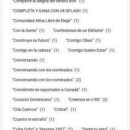
“Comparte la alegría del verano Bon”
(1)
“COMPLETA Y GANA CON V8 SPLASH
(1)
“Comunidad Alma Libre de Elegir”
(1)
"Con la Gente"
(1)
"Confesiones de un Elefante"
(1)
"Construye su futuro"
(1)
“Contigo Cibao”
(1)
"Contigo en la cabeza"
(1)
“Contigo Quiero Estar”
(1)
“Conversando
(1)
“Conversando con los nominados
(1)
“Conversando con los nominados”
(2)
“Conviértete en exportador a Canadá”
(1)
“Corazón Dominicano”
(1)
"Creemos en ti RD"
(2)
“Cría Cuervos”
(1)
“Cristal”.
(1)
“Cuanto te extraño”
(1)
“Cuba Ocho” y “Havana 1957”
(1)
“Dame tu sexo”
(1)