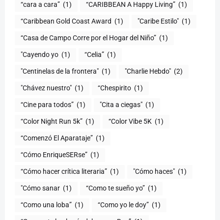
“cara a cara”
(1)
“CARIBBEAN A Happy Living”
(1)
(1)
"Caribe Estilo"
(1)
“Casa de Campo Corre por el Hogar del Niño”
(1)
"Cayendo yo
(1)
(1)
"Centinelas de la frontera"
(1)
"Charlie Hebdo"
(2)
"Chávez nuestro"
(1)
“Chespirito
(1)
“Cine para todos”
(1)
"Cita a ciegas"
(1)
“Color Night Run 5k”
(1)
“Color Vibe 5K
(1)
“Comenzó El Aparataje”
(1)
“Cómo EnriqueSERse”
(1)
(1)
"Cómo haces"
(1)
"Cómo sanar
(1)
“Como te sueño yo”
(1)
“Como una loba”
(1)
“Como yo le doy”
(1)