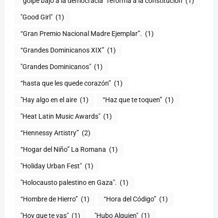
“golpe bajo a la democracia” reforma a la constitución
(1)
"Good Girl"
(1)
“Gran Premio Nacional Madre Ejemplar”.
(1)
“Grandes Dominicanos XIX”
(1)
"Grandes Dominicanos"
(1)
(1)
"Hay algo en el aire
(1)
“Haz que te toquen”
(1)
"Heat Latin Music Awards"
(1)
“Hennessy Artistry”
(2)
“Hogar del Niño” La Romana
(1)
(1)
"Holocausto palestino en Gaza".
(1)
“Hombre de Hierro”
(1)
(1)
"Hoy que te vas"
(1)
"Hubo Alguien"
(1)