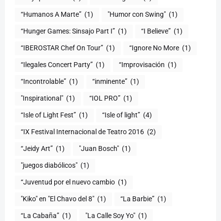
“Humanos A Marte”
(1)
"Humor con Swing"
(1)
(1)
“I Believe”
(1)
“IBEROSTAR Chef On Tour”
(1)
“Ignore No More
(1)
“Ilegales Concert Party”
(1)
“Improvisación
(1)
“Incontrolable”
(1)
“inminente”
(1)
"Inspirational"
(1)
“IOL PRO”
(1)
“Isle of Light Fest”
(1)
“Isle of light”
(4)
“IX Festival Internacional de Teatro 2016
(2)
“Jeidy Art”
(1)
"Juan Bosch"
(1)
"juegos diabólicos"
(1)
“Juventud por el nuevo cambio
(1)
"Kiko" en "El Chavo del 8"
(1)
“La Barbie”
(1)
“La Cabaña”
(1)
"La Calle Soy Yo"
(1)