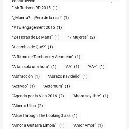
construcción
)
” Mr Turismo RD 2015
(1)
"¿Muerta?...¡Pero de la risa!"
(1)
“#Twiengagement 2015
(1)
“24 Horas de Le Mans”
(1)
“7 Mujeres”
(2)
(1)
“A Ritmo de Tambores y Acordeón”
(1)
“A tan solo una hora”
(1)
“AA”
(1)
“AA+”
(1)
“Abfracción
(1)
“Abrazo navideño”
(1)
“Activao”
(1)
“Aeternum”
(1)
“Agenda por la Vida 2016
(2)
“Ahora soy libre”
(1)
“Alberto Ulloa
(2)
“Alice Through The LookingGlass
(1)
“Amor a Guitarra Limpia”.
(1)
“Amor Amor”
(1)