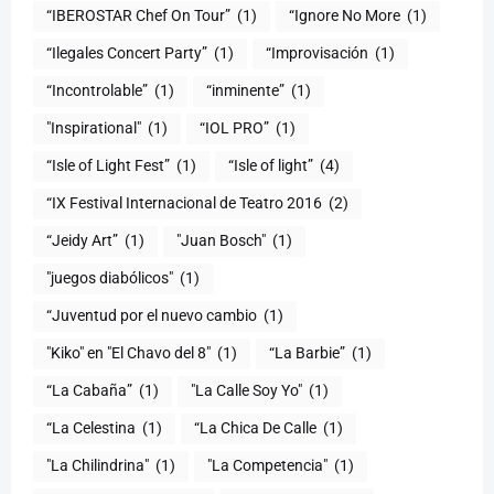
“IBEROSTAR Chef On Tour”
(1)
“Ignore No More
(1)
“Ilegales Concert Party”
(1)
“Improvisación
(1)
“Incontrolable”
(1)
“inminente”
(1)
"Inspirational"
(1)
“IOL PRO”
(1)
“Isle of Light Fest”
(1)
“Isle of light”
(4)
“IX Festival Internacional de Teatro 2016
(2)
“Jeidy Art”
(1)
"Juan Bosch"
(1)
"juegos diabólicos"
(1)
“Juventud por el nuevo cambio
(1)
"Kiko" en "El Chavo del 8"
(1)
“La Barbie”
(1)
“La Cabaña”
(1)
"La Calle Soy Yo"
(1)
“La Celestina
(1)
“La Chica De Calle
(1)
"La Chilindrina"
(1)
"La Competencia"
(1)