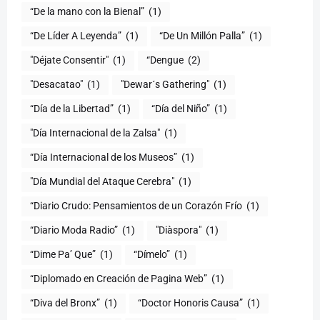
(1)
“De Líder A Leyenda”
(1)
“De Un Millón Palla”
(1)
"Déjate Consentir"
(1)
“Dengue
(2)
"Desacatao"
(1)
"Dewar´s Gathering"
(1)
(1)
“Día del Niño”
(1)
"Día Internacional de la Zalsa"
(1)
“Día Internacional de los Museos”
(1)
"Día Mundial del Ataque Cerebra"
(1)
“Diario Crudo: Pensamientos de un Corazón Frío
(1)
“Diario Moda Radio”
(1)
(1)
“Dime Pa’ Que”
(1)
“Dímelo”
(1)
“Diplomado en Creación de Pagina Web”
(1)
“Diva del Bronx”
(1)
“Doctor Honoris Causa”
(1)