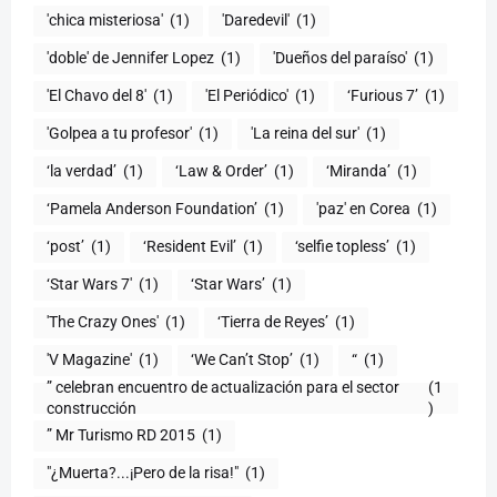
'chica misteriosa'
(1)
'Daredevil'
(1)
'doble' de Jennifer Lopez
(1)
'Dueños del paraíso'
(1)
'El Chavo del 8'
(1)
'El Periódico'
(1)
‘Furious 7’
(1)
'Golpea a tu profesor'
(1)
'La reina del sur'
(1)
‘la verdad’
(1)
‘Law & Order’
(1)
‘Miranda’
(1)
‘Pamela Anderson Foundation’
(1)
'paz' en Corea
(1)
‘post’
(1)
‘Resident Evil’
(1)
‘selfie topless’
(1)
‘Star Wars 7′
(1)
‘Star Wars’
(1)
'The Crazy Ones'
(1)
‘Tierra de Reyes’
(1)
'V Magazine'
(1)
‘We Can’t Stop’
(1)
“
(1)
” celebran encuentro de actualización para el sector
(1
construcción
)
” Mr Turismo RD 2015
(1)
"¿Muerta?...¡Pero de la risa!"
(1)