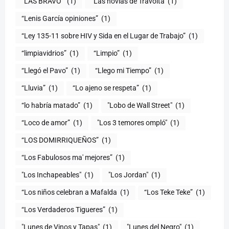
“LAS BRAVO”
(1)
“Las novias de Travolta
(1)
“Lenis García opiniones”
(1)
“Ley 135-11 sobre HIV y Sida en el Lugar de Trabajo”
(1)
“limpiavidrios”
(1)
“Limpio”
(1)
“Llegó el Pavo”
(1)
“Llego mi Tiempo”
(1)
“Lluvia”
(1)
“Lo ajeno se respeta”
(1)
“lo habría matado”
(1)
"Lobo de Wall Street"
(1)
“Loco de amor”
(1)
"Los 3 temores ompló"
(1)
(1)
“Los Fabulosos ma' mejores”
(1)
"Los Inchapeables"
(1)
"Los Jordan"
(1)
“Los niños celebran a Mafalda
(1)
“Los Teke Teke”
(1)
“Los Verdaderos Tigueres”
(1)
"Lunes de Vinos y Tapas"
(1)
"Lunes del Negro"
(1)