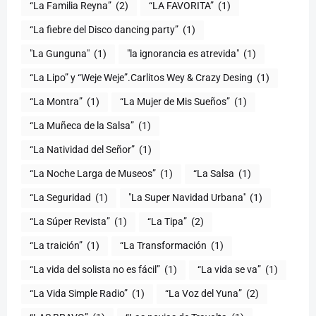
“La Familia Reyna”
(2)
“LA FAVORITA”
(1)
“La fiebre del Disco dancing party”
(1)
(1)
"la ignorancia es atrevida"
(1)
“La Lipo” y “Weje Weje”.Carlitos Wey & Crazy Desing
(1)
“La Montra”
(1)
“La Mujer de Mis Sueños”
(1)
“La Muñeca de la Salsa”
(1)
“La Natividad del Señor”
(1)
“La Noche Larga de Museos”
(1)
“La Salsa
(1)
“La Seguridad
(1)
"La Super Navidad Urbana''
(1)
“La Súper Revista”
(1)
“La Tipa”
(2)
“La traición”
(1)
“La Transformación
(1)
“La vida del solista no es fácil”
(1)
“La vida se va”
(1)
“La Vida Simple Radio”
(1)
“La Voz del Yuna”
(2)