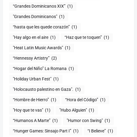
“Grandes Dominicanos XIX”
(1)
"Grandes Dominicanos"
(1)
(1)
"Hay algo en el aire
(1)
“Haz que te toquen”
(1)
"Heat Latin Music Awards"
(1)
“Hennessy Artistry”
(2)
“Hogar del Niño” La Romana
(1)
(1)
"Holocausto palestino en Gaza".
(1)
“Hombre de Hierro”
(1)
(1)
"Hoy que te vas"
(1)
"Hubo Alguien"
(1)
“Humanos A Marte”
(1)
"Humor con Swing"
(1)
(1)
“I Believe”
(1)