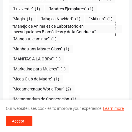
“Luz verde”
(1)
“Madres Ejemplares”
(1)
"Magia
(1)
“Mágica Navidad”
(1)
“Mákina”
(1)
(
“Manejo de Animales de Laboratorio en
1
)
“Manga tu caminao”
(1)
"Manhattans Máster Class"
(1)
“MANITAS A LA OBRA”
(1)
“Marketing para Mujeres”
(1)
"Mega Club de Madre"
(1)
"Megamerengue World Tour"
(2)
“Memorandum de Cooperación
(1)
Our website uses cookies to improve your experience.
Learn more
“Mes de la Dominicanidad 2015”
(1)
"Messiah El Artista"
(1)
“Mi Delirio”
(1)
Accept !
“Mi mascota
(1)
“Mi mejor regalo”
(1)