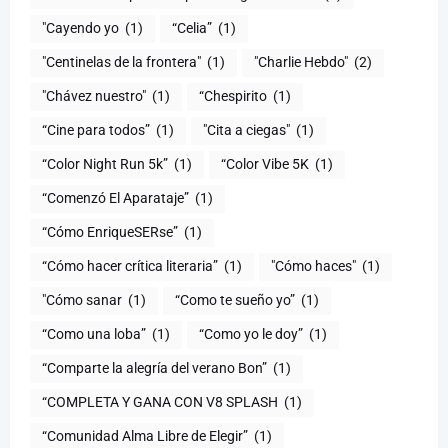
"Cayendo yo
(1)
(1)
"Centinelas de la frontera"
(1)
"Charlie Hebdo"
(2)
"Chávez nuestro"
(1)
“Chespirito
(1)
“Cine para todos”
(1)
"Cita a ciegas"
(1)
“Color Night Run 5k”
(1)
“Color Vibe 5K
(1)
“Comenzó El Aparataje”
(1)
“Cómo EnriqueSERse”
(1)
(1)
"Cómo haces"
(1)
"Cómo sanar
(1)
“Como te sueño yo”
(1)
“Como una loba”
(1)
“Como yo le doy”
(1)
“Comparte la alegría del verano Bon”
(1)
“COMPLETA Y GANA CON V8 SPLASH
(1)
“Comunidad Alma Libre de Elegir”
(1)