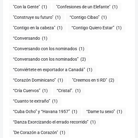
"Con la Gente"
(1)
"Confesiones de un Elefante"
(1)
"Construye su futuro"
(1)
“Contigo Cibao”
(1)
"Contigo en la cabeza"
(1)
“Contigo Quiero Estar”
(1)
“Conversando
(1)
“Conversando con los nominados
(1)
“Conversando con los nominados”
(2)
“Conviértete en exportador a Canadá”
(1)
“Corazón Dominicano”
(1)
"Creemos en ti RD"
(2)
“Cría Cuervos”
(1)
“Cristal”.
(1)
“Cuanto te extraño”
(1)
“Cuba Ocho” y “Havana 1957”
(1)
“Dame tu sexo”
(1)
“Danza Exorcizando el errado recorrido”
(1)
"De Corazón a Corazón"
(1)