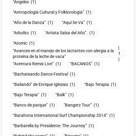
“Ángeles
(1)
“Antropología Cultural y Folklorología”
(1)
“Año de la Danza”
(1)
“Aquí Se Va”
(1)
“Arbolito
(1)
“Artista Salsa del Año”.
(1)
“Atomic
(1)
(
“Avances en el manejo de los lactantes con alergia a la
1
proteína de la leche de vaca”
)
“Aventura Remix Live”
(1)
“BACANOS”
(1)
“Bachateando Dance Festival
(1)
“Bailando” de Enrique Iglesias
(1)
“Bajo Terapia
(1)
“Bajo Terapia”
(1)
“Balk”
(1)
“Banco de parque”
(1)
"Bangerz Tour”
(1)
“Barahona International Surf Championship 2014”
(1)
“Barbarella by Presidente: The Journey”
(1)