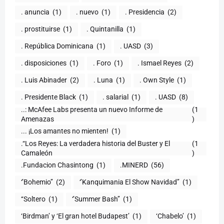
. anuncia
(1)
. nuevo
(1)
. Presidencia
(2)
. prostituirse
(1)
. Quintanilla
(1)
. República Dominicana
(1)
. UASD
(3)
. disposiciones
(1)
. Foro
(1)
. Ismael Reyes
(2)
. Luis Abinader
(2)
. Luna
(1)
. Own Style
(1)
. Presidente Black
(1)
. salarial
(1)
. UASD
(8)
..: McAfee Labs presenta un nuevo Informe de
(1
)
... ¡Los amantes no mienten!
(1)
.“Los Reyes: La verdadera historia del Buster y El
(1
Camaleón
)
.Fundacion Chasintong
(1)
.MINERD
(56)
‘’Bohemio’’
(2)
‘’Kanquimania El Show Navidad’’
(1)
‘‘Soltero
(1)
‘’Summer Bash’’
(1)
‘Birdman’ y ‘El gran hotel Budapest’
(1)
‘Chabelo’
(1)