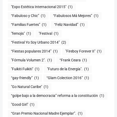
"Expo Estética Internacional 2015"
(1)
“Fabuloso y Chic”
(1)
“Fabulosos Má Mejores”
(1)
“Familias Fuertes”
(1)
“Feliz Navidad”
(1)
"femojis"
(1)
"Festival
(1)
“Festival Yo Soy Urbano 2014”
(2)
“Fiestas populares 2014”
(1)
"Fireboy Forever II"
(1)
"Fórmula Volumen 2".
(1)
“Frank Ceara
(1)
"Fuikiti Fuikiti"
(1)
"Futuro de la Energía".
(1)
“gay-friendly”
(1)
“Glam Colection 2016”
(1)
"Go Natural Caribe"
(1)
“golpe bajo a la democracia” reforma a la constitución
(1)
"Good Girl"
(1)
“Gran Premio Nacional Madre Ejemplar”.
(1)