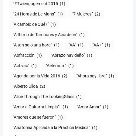
“#Twiengagement 2015
(1)
“24 Horas de Le Mans”
(1)
“7 Mujeres”
(2)
(1)
“A Ritmo de Tambores y Acordeón”
(1)
“A tan solo una hora”
(1)
“AA”
(1)
“AA+”
(1)
“Abfracción
(1)
“Abrazo navideño”
(1)
“Activao”
(1)
“Aeternum”
(1)
“Agenda por la Vida 2016
(2)
“Ahora soy libre”
(1)
“Alberto Ulloa
(2)
“Alice Through The LookingGlass
(1)
“Amor a Guitarra Limpia”.
(1)
“Amor Amor”
(1)
"Amores que se fueron"
(1)
“Anatomía Aplicada a la Práctica Médica”
(1)