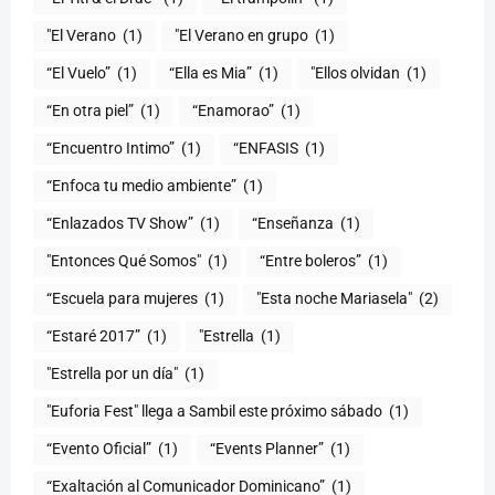
"El Verano
(1)
"El Verano en grupo
(1)
(1)
“Ella es Mia”
(1)
"Ellos olvidan
(1)
“En otra piel”
(1)
“Enamorao”
(1)
“Encuentro Intimo”
(1)
“ENFASIS
(1)
“Enfoca tu medio ambiente”
(1)
“Enlazados TV Show”
(1)
“Enseñanza
(1)
"Entonces Qué Somos"
(1)
“Entre boleros”
(1)
“Escuela para mujeres
(1)
"Esta noche Mariasela"
(2)
“Estaré 2017”
(1)
"Estrella
(1)
"Estrella por un día"
(1)
"Euforia Fest" llega a Sambil este próximo sábado
(1)
“Evento Oficial”
(1)
“Events Planner”
(1)
“Exaltación al Comunicador Dominicano”
(1)