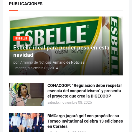
PUBLICACIONES
ESBELLE
Esbelle ideal para perder peso en esta
navidad
por: Armario de Noticias
Armario de Noticias
-
martes, diciembre 02, 2014
CONACOOP: “Regulación debe respetar
esencia del cooperativismo” y presenta
el proyecto que crea la DIGECOOP
sábado, noviembre 08, 2025
BMCargo jugará golf con propósito: su
Torneo Invitational celebra 13 ediciones
en Corales