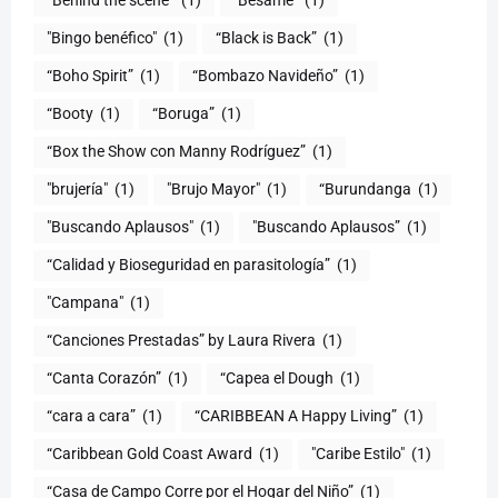
“Behind the scene”
(1)
"Bésame"
(1)
"Bingo benéfico"
(1)
“Black is Back”
(1)
“Boho Spirit”
(1)
“Bombazo Navideño”
(1)
“Booty
(1)
“Boruga”
(1)
“Box the Show con Manny Rodríguez”
(1)
"brujería"
(1)
"Brujo Mayor"
(1)
“Burundanga
(1)
"Buscando Aplausos"
(1)
"Buscando Aplausos”
(1)
(1)
"Campana"
(1)
“Canciones Prestadas” by Laura Rivera
(1)
“Canta Corazón”
(1)
“Capea el Dough
(1)
“cara a cara”
(1)
“CARIBBEAN A Happy Living”
(1)
(1)
"Caribe Estilo"
(1)
“Casa de Campo Corre por el Hogar del Niño”
(1)