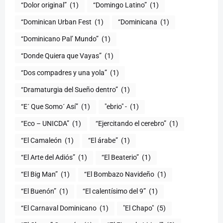
“Dolor original”
(1)
“Domingo Latino”
(1)
“Dominican Urban Fest
(1)
“Dominicana
(1)
“Dominicano Pal’ Mundo”
(1)
“Donde Quiera que Vayas”
(1)
“Dos compadres y una yola”
(1)
“Dramaturgia del Sueño dentro”
(1)
“E´ Que Somo´ Así”
(1)
"ebrio" -
(1)
“Eco – UNICDA”
(1)
“Ejercitando el cerebro”
(1)
“El Camaleón
(1)
“El árabe”
(1)
“El Arte del Adiós”
(1)
“El Beaterio”
(1)
“El Big Man”
(1)
“El Bombazo Navideño
(1)
“El Buenón”
(1)
“El calentísimo del 9”
(1)
“El Carnaval Dominicano
(1)
"El Chapo"
(5)