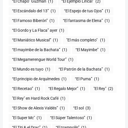
“El Chapo” Guzmán
(1)
“El Ejemplo Lirical”
(2)
“El Escándalo del 13”
(1)
“El Espejo de tus Ojos”
(1)
“El Famoso Biberón”
(1)
“El fantasma de Elena”
(1)
“El Gordo y La Flaca” ayer
(1)
“El Maniático Musical”
(1)
"El más completo" ​
(1)
“El mayimbe de la Bachata”
(1)
“El Mayimbe”
(1)
“El Megamerengue World Tour”
(1)
"El Mundo es tuyo
(1)
“El Patrón de la Bachata”
(1)
“El principio de Arquímedes
(1)
“El Puma”
(1)
“El Recetao”
(1)
“El Regalo Mejor”
(1)
"El Rey"
(2)
"El Rey" en Hard Rock Café
(1)
“El Show de Alexis Valdés”
(1)
“El sol
(3)
"El Super Mc"
(1)
(1)
“El Titi & el Drac”
(1)
“El trampolín”
(1)