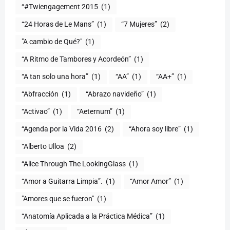
“#Twiengagement 2015
(1)
“24 Horas de Le Mans”
(1)
“7 Mujeres”
(2)
(1)
“A Ritmo de Tambores y Acordeón”
(1)
“A tan solo una hora”
(1)
“AA”
(1)
“AA+”
(1)
“Abfracción
(1)
“Abrazo navideño”
(1)
“Activao”
(1)
“Aeternum”
(1)
“Agenda por la Vida 2016
(2)
“Ahora soy libre”
(1)
“Alberto Ulloa
(2)
“Alice Through The LookingGlass
(1)
“Amor a Guitarra Limpia”.
(1)
“Amor Amor”
(1)
"Amores que se fueron"
(1)
“Anatomía Aplicada a la Práctica Médica”
(1)