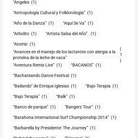
“Ángeles
(1)
“Antropología Cultural y Folklorología”
(1)
“Año de la Danza”
(1)
“Aquí Se Va”
(1)
“Arbolito
(1)
“Artista Salsa del Año”.
(1)
“Atomic
(1)
(
“Avances en el manejo de los lactantes con alergia a la
1
proteína de la leche de vaca”
)
“Aventura Remix Live”
(1)
“BACANOS”
(1)
“Bachateando Dance Festival
(1)
“Bailando” de Enrique Iglesias
(1)
“Bajo Terapia
(1)
“Bajo Terapia”
(1)
“Balk”
(1)
“Banco de parque”
(1)
"Bangerz Tour”
(1)
“Barahona International Surf Championship 2014”
(1)
“Barbarella by Presidente: The Journey”
(1)