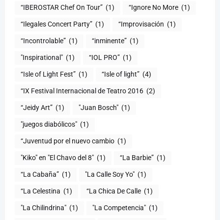
“IBEROSTAR Chef On Tour”
(1)
“Ignore No More
(1)
“Ilegales Concert Party”
(1)
“Improvisación
(1)
“Incontrolable”
(1)
“inminente”
(1)
"Inspirational"
(1)
“IOL PRO”
(1)
“Isle of Light Fest”
(1)
“Isle of light”
(4)
“IX Festival Internacional de Teatro 2016
(2)
“Jeidy Art”
(1)
"Juan Bosch"
(1)
"juegos diabólicos"
(1)
“Juventud por el nuevo cambio
(1)
"Kiko" en "El Chavo del 8"
(1)
“La Barbie”
(1)
“La Cabaña”
(1)
"La Calle Soy Yo"
(1)
“La Celestina
(1)
“La Chica De Calle
(1)
"La Chilindrina"
(1)
"La Competencia"
(1)