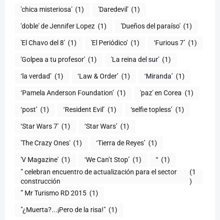
'chica misteriosa'
(1)
'Daredevil'
(1)
'doble' de Jennifer Lopez
(1)
'Dueños del paraíso'
(1)
'El Chavo del 8'
(1)
'El Periódico'
(1)
‘Furious 7’
(1)
'Golpea a tu profesor'
(1)
'La reina del sur'
(1)
‘la verdad’
(1)
‘Law & Order’
(1)
‘Miranda’
(1)
‘Pamela Anderson Foundation’
(1)
'paz' en Corea
(1)
‘post’
(1)
‘Resident Evil’
(1)
‘selfie topless’
(1)
‘Star Wars 7′
(1)
‘Star Wars’
(1)
'The Crazy Ones'
(1)
‘Tierra de Reyes’
(1)
'V Magazine'
(1)
‘We Can’t Stop’
(1)
“
(1)
” celebran encuentro de actualización para el sector
(1
construcción
)
” Mr Turismo RD 2015
(1)
"¿Muerta?...¡Pero de la risa!"
(1)