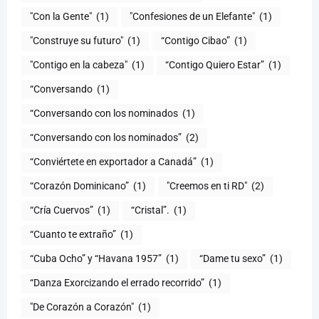
"Con la Gente"
(1)
"Confesiones de un Elefante"
(1)
"Construye su futuro"
(1)
“Contigo Cibao”
(1)
"Contigo en la cabeza"
(1)
“Contigo Quiero Estar”
(1)
“Conversando
(1)
“Conversando con los nominados
(1)
“Conversando con los nominados”
(2)
“Conviértete en exportador a Canadá”
(1)
“Corazón Dominicano”
(1)
"Creemos en ti RD"
(2)
“Cría Cuervos”
(1)
“Cristal”.
(1)
“Cuanto te extraño”
(1)
“Cuba Ocho” y “Havana 1957”
(1)
“Dame tu sexo”
(1)
“Danza Exorcizando el errado recorrido”
(1)
"De Corazón a Corazón"
(1)