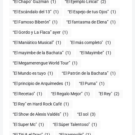
“El Chapo” Guzmán
(1)
“El Ejemplo Lirical”
(2)
“El Escándalo del 13”
(1)
“El Espejo de tus Ojos”
(1)
“El Famoso Biberón”
(1)
“El fantasma de Elena”
(1)
“El Gordo y La Flaca” ayer
(1)
“El Maniático Musical”
(1)
"El más completo" ​
(1)
“El mayimbe de la Bachata”
(1)
“El Mayimbe”
(1)
“El Megamerengue World Tour”
(1)
"El Mundo es tuyo
(1)
“El Patrón de la Bachata”
(1)
“El principio de Arquímedes
(1)
“El Puma”
(1)
“El Recetao”
(1)
“El Regalo Mejor”
(1)
"El Rey"
(2)
"El Rey" en Hard Rock Café
(1)
“El Show de Alexis Valdés”
(1)
“El sol
(3)
"El Super Mc"
(1)
(1)
“El Titi & el Drac”
(1)
“El trampolín”
(1)