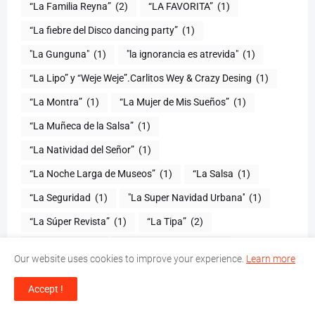
“La Familia Reyna”
(2)
“LA FAVORITA”
(1)
“La fiebre del Disco dancing party”
(1)
(1)
"la ignorancia es atrevida"
(1)
“La Lipo” y “Weje Weje”.Carlitos Wey & Crazy Desing
(1)
“La Montra”
(1)
“La Mujer de Mis Sueños”
(1)
“La Muñeca de la Salsa”
(1)
“La Natividad del Señor”
(1)
“La Noche Larga de Museos”
(1)
“La Salsa
(1)
“La Seguridad
(1)
"La Super Navidad Urbana''
(1)
“La Súper Revista”
(1)
“La Tipa”
(2)
“La traición”
(1)
“La Transformación
(1)
Our website uses cookies to improve your experience.
Learn more
“La vida del solista no es fácil”
(1)
“La vida se va”
(1)
Accept !
“La Vida Simple Radio”
(1)
“La Voz del Yuna”
(2)