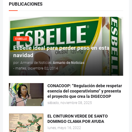
PUBLICACIONES
ESBELLE
Esbelle ideal para perder peso en esta
navidad
por: Armario de Noticias
Armario de Noticias
-
martes, diciembre 02, 2014
CONACOOP: “Regulación debe respetar
esencia del cooperativismo” y presenta
el proyecto que crea la DIGECOOP
sábado, noviembre 08, 2025
EL CINTURON VERDE DE SANTO
DOMINGO CLAMA POR AYUDA
lunes, mayo 16, 2022