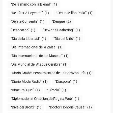
(1)
“De Líder A Leyenda”
(1)
“De Un Millón Palla”
(1)
"Déjate Consentir"
(1)
“Dengue
(2)
"Desacatao"
(1)
"Dewar´s Gathering"
(1)
(1)
“Día del Niño”
(1)
"Día Internacional de la Zalsa"
(1)
“Día Internacional de los Museos”
(1)
"Día Mundial del Ataque Cerebra"
(1)
“Diario Crudo: Pensamientos de un Corazón Frío
(1)
“Diario Moda Radio”
(1)
(1)
“Dime Pa’ Que”
(1)
“Dímelo”
(1)
“Diplomado en Creación de Pagina Web”
(1)
“Diva del Bronx”
(1)
“Doctor Honoris Causa”
(1)