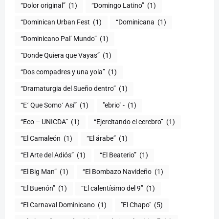
“Dolor original”
(1)
“Domingo Latino”
(1)
“Dominican Urban Fest
(1)
“Dominicana
(1)
“Dominicano Pal’ Mundo”
(1)
“Donde Quiera que Vayas”
(1)
“Dos compadres y una yola”
(1)
“Dramaturgia del Sueño dentro”
(1)
“E´ Que Somo´ Así”
(1)
"ebrio" -
(1)
“Eco – UNICDA”
(1)
“Ejercitando el cerebro”
(1)
“El Camaleón
(1)
“El árabe”
(1)
“El Arte del Adiós”
(1)
“El Beaterio”
(1)
“El Big Man”
(1)
“El Bombazo Navideño
(1)
“El Buenón”
(1)
“El calentísimo del 9”
(1)
“El Carnaval Dominicano
(1)
"El Chapo"
(5)