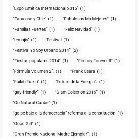
"Expo Estética Internacional 2015"
(1)
“Fabuloso y Chic”
(1)
“Fabulosos Má Mejores”
(1)
“Familias Fuertes”
(1)
“Feliz Navidad”
(1)
"femojis"
(1)
"Festival
(1)
“Festival Yo Soy Urbano 2014”
(2)
“Fiestas populares 2014”
(1)
"Fireboy Forever II"
(1)
"Fórmula Volumen 2".
(1)
“Frank Ceara
(1)
"Fuikiti Fuikiti"
(1)
"Futuro de la Energía".
(1)
“gay-friendly”
(1)
“Glam Colection 2016”
(1)
"Go Natural Caribe"
(1)
“golpe bajo a la democracia” reforma a la constitución
(1)
"Good Girl"
(1)
“Gran Premio Nacional Madre Ejemplar”.
(1)