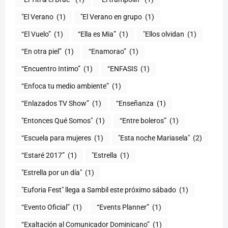
"El Verano
(1)
"El Verano en grupo
(1)
(1)
“Ella es Mia”
(1)
"Ellos olvidan
(1)
“En otra piel”
(1)
“Enamorao”
(1)
“Encuentro Intimo”
(1)
“ENFASIS
(1)
“Enfoca tu medio ambiente”
(1)
“Enlazados TV Show”
(1)
“Enseñanza
(1)
"Entonces Qué Somos"
(1)
“Entre boleros”
(1)
“Escuela para mujeres
(1)
"Esta noche Mariasela"
(2)
“Estaré 2017”
(1)
"Estrella
(1)
"Estrella por un día"
(1)
"Euforia Fest" llega a Sambil este próximo sábado
(1)
“Evento Oficial”
(1)
“Events Planner”
(1)
“Exaltación al Comunicador Dominicano”
(1)