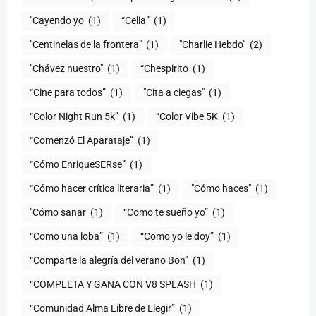
"Cayendo yo
(1)
(1)
"Centinelas de la frontera"
(1)
"Charlie Hebdo"
(2)
"Chávez nuestro"
(1)
“Chespirito
(1)
“Cine para todos”
(1)
"Cita a ciegas"
(1)
“Color Night Run 5k”
(1)
“Color Vibe 5K
(1)
“Comenzó El Aparataje”
(1)
“Cómo EnriqueSERse”
(1)
(1)
"Cómo haces"
(1)
"Cómo sanar
(1)
“Como te sueño yo”
(1)
“Como una loba”
(1)
“Como yo le doy”
(1)
“Comparte la alegría del verano Bon”
(1)
“COMPLETA Y GANA CON V8 SPLASH
(1)
“Comunidad Alma Libre de Elegir”
(1)