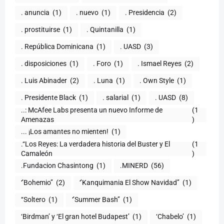
. anuncia
(1)
. nuevo
(1)
. Presidencia
(2)
. prostituirse
(1)
. Quintanilla
(1)
. República Dominicana
(1)
. UASD
(3)
. disposiciones
(1)
. Foro
(1)
. Ismael Reyes
(2)
. Luis Abinader
(2)
. Luna
(1)
. Own Style
(1)
. Presidente Black
(1)
. salarial
(1)
. UASD
(8)
..: McAfee Labs presenta un nuevo Informe de
(1
)
... ¡Los amantes no mienten!
(1)
.“Los Reyes: La verdadera historia del Buster y El
(1
Camaleón
)
.Fundacion Chasintong
(1)
.MINERD
(56)
‘’Bohemio’’
(2)
‘’Kanquimania El Show Navidad’’
(1)
‘‘Soltero
(1)
‘’Summer Bash’’
(1)
‘Birdman’ y ‘El gran hotel Budapest’
(1)
‘Chabelo’
(1)