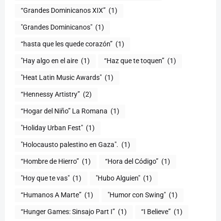
“Grandes Dominicanos XIX”
(1)
"Grandes Dominicanos"
(1)
(1)
"Hay algo en el aire
(1)
“Haz que te toquen”
(1)
"Heat Latin Music Awards"
(1)
“Hennessy Artistry”
(2)
“Hogar del Niño” La Romana
(1)
(1)
"Holocausto palestino en Gaza".
(1)
“Hombre de Hierro”
(1)
(1)
"Hoy que te vas"
(1)
"Hubo Alguien"
(1)
“Humanos A Marte”
(1)
"Humor con Swing"
(1)
(1)
“I Believe”
(1)