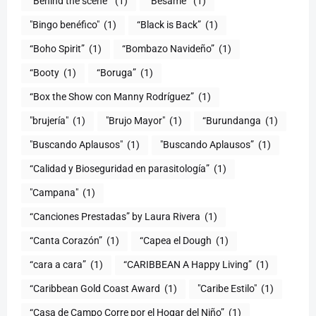
“Behind the scene”
(1)
"Bésame"
(1)
"Bingo benéfico"
(1)
“Black is Back”
(1)
“Boho Spirit”
(1)
“Bombazo Navideño”
(1)
“Booty
(1)
“Boruga”
(1)
“Box the Show con Manny Rodríguez”
(1)
"brujería"
(1)
"Brujo Mayor"
(1)
“Burundanga
(1)
"Buscando Aplausos"
(1)
"Buscando Aplausos”
(1)
(1)
"Campana"
(1)
“Canciones Prestadas” by Laura Rivera
(1)
“Canta Corazón”
(1)
“Capea el Dough
(1)
“cara a cara”
(1)
“CARIBBEAN A Happy Living”
(1)
(1)
"Caribe Estilo"
(1)
“Casa de Campo Corre por el Hogar del Niño”
(1)