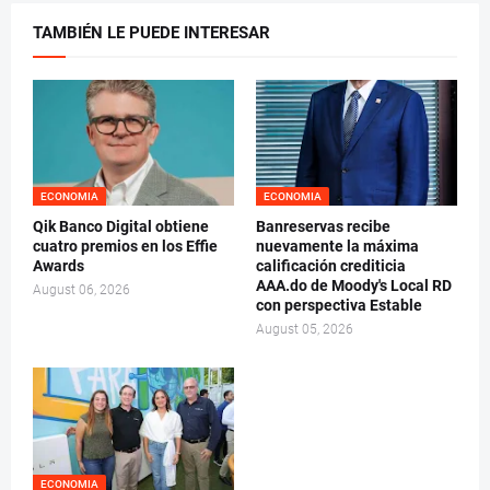
TAMBIÉN LE PUEDE INTERESAR
ECONOMIA
ECONOMIA
Qik Banco Digital obtiene
Banreservas recibe
cuatro premios en los Effie
nuevamente la máxima
Awards
calificación crediticia
AAA.do de Moody's Local RD
August 06, 2026
con perspectiva Estable
August 05, 2026
ECONOMIA