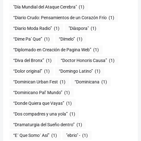
"Día Mundial del Ataque Cerebra"
(1)
“Diario Crudo: Pensamientos de un Corazón Frío
(1)
“Diario Moda Radio”
(1)
(1)
“Dime Pa’ Que”
(1)
“Dímelo”
(1)
“Diplomado en Creación de Pagina Web”
(1)
“Diva del Bronx”
(1)
“Doctor Honoris Causa”
(1)
“Dolor original”
(1)
“Domingo Latino”
(1)
“Dominican Urban Fest
(1)
“Dominicana
(1)
“Dominicano Pal’ Mundo”
(1)
“Donde Quiera que Vayas”
(1)
“Dos compadres y una yola”
(1)
“Dramaturgia del Sueño dentro”
(1)
“E´ Que Somo´ Así”
(1)
"ebrio" -
(1)