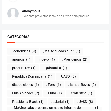
Anonymous
Excelente proyectos ideales positivos para producc...
CATEGORIAS
-Económicas
(4)
¿y si te quedas qué?
(1)
. anuncia
(1)
. nuevo
(1)
. Presidencia
(2)
. prostituirse
(1)
. Quintanilla
(1)
. República Dominicana
(1)
. UASD
(3)
. disposiciones
(1)
. Foro
(1)
. Ismael Reyes
(2)
. Luis Abinader
(2)
. Luna
(1)
. Own Style
(1)
. Presidente Black
(1)
. salarial
(1)
. UASD
(8)
..: McAfee Labs presenta un nuevo Informe de
(1