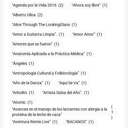
“Agenda por la Vida 2016
(2)
“Ahora soy libre”
(1)
“Alberto Ulloa
(2)
“Alice Through The LookingGlass
(1)
“Amor a Guitarra Limpia”.
(1)
“Amor Amor”
(1)
"Amores que se fueron"
(1)
“Anatomía Aplicada a la Práctica Médica”
(1)
“Ángeles
(1)
“Antropología Cultural y Folklorología”
(1)
“Año de la Danza”
(1)
“Aquí Se Va”
(1)
“Arbolito
(1)
“Artista Salsa del Año”.
(1)
“Atomic
(1)
(
“Avances en el manejo de los lactantes con alergia a la
1
proteína de la leche de vaca”
)
“Aventura Remix Live”
(1)
“BACANOS”
(1)