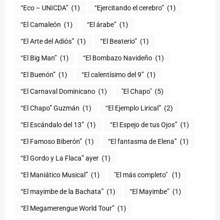
“Eco – UNICDA”
(1)
“Ejercitando el cerebro”
(1)
“El Camaleón
(1)
“El árabe”
(1)
“El Arte del Adiós”
(1)
“El Beaterio”
(1)
“El Big Man”
(1)
“El Bombazo Navideño
(1)
“El Buenón”
(1)
“El calentísimo del 9”
(1)
“El Carnaval Dominicano
(1)
"El Chapo"
(5)
“El Chapo” Guzmán
(1)
“El Ejemplo Lirical”
(2)
“El Escándalo del 13”
(1)
“El Espejo de tus Ojos”
(1)
“El Famoso Biberón”
(1)
“El fantasma de Elena”
(1)
“El Gordo y La Flaca” ayer
(1)
“El Maniático Musical”
(1)
"El más completo" ​
(1)
“El mayimbe de la Bachata”
(1)
“El Mayimbe”
(1)
“El Megamerengue World Tour”
(1)