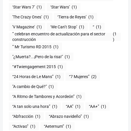
‘Star Wars 7′
(1)
‘Star Wars’
(1)
'The Crazy Ones'
(1)
‘Tierra de Reyes’
(1)
'V Magazine'
(1)
‘We Can’t Stop’
(1)
“
(1)
” celebran encuentro de actualización para el sector
(1
construcción
)
” Mr Turismo RD 2015
(1)
"¿Muerta?...¡Pero de la risa!"
(1)
“#Twiengagement 2015
(1)
“24 Horas de Le Mans”
(1)
“7 Mujeres”
(2)
(1)
“A Ritmo de Tambores y Acordeón”
(1)
“A tan solo una hora”
(1)
“AA”
(1)
“AA+”
(1)
“Abfracción
(1)
“Abrazo navideño”
(1)
“Activao”
(1)
“Aeternum”
(1)