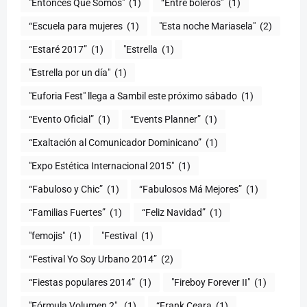
"Entonces Qué Somos"
(1)
“Entre boleros”
(1)
“Escuela para mujeres
(1)
"Esta noche Mariasela"
(2)
“Estaré 2017”
(1)
"Estrella
(1)
"Estrella por un día"
(1)
"Euforia Fest" llega a Sambil este próximo sábado
(1)
“Evento Oficial”
(1)
“Events Planner”
(1)
“Exaltación al Comunicador Dominicano”
(1)
"Expo Estética Internacional 2015"
(1)
“Fabuloso y Chic”
(1)
“Fabulosos Má Mejores”
(1)
“Familias Fuertes”
(1)
“Feliz Navidad”
(1)
"femojis"
(1)
"Festival
(1)
“Festival Yo Soy Urbano 2014”
(2)
“Fiestas populares 2014”
(1)
"Fireboy Forever II"
(1)
"Fórmula Volumen 2".
(1)
“Frank Ceara
(1)