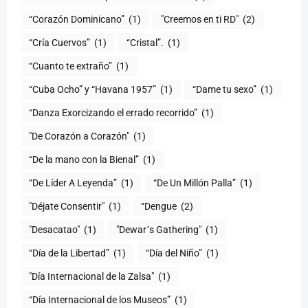
“Corazón Dominicano”
(1)
"Creemos en ti RD"
(2)
“Cría Cuervos”
(1)
“Cristal”.
(1)
“Cuanto te extraño”
(1)
“Cuba Ocho” y “Havana 1957”
(1)
“Dame tu sexo”
(1)
“Danza Exorcizando el errado recorrido”
(1)
"De Corazón a Corazón"
(1)
(1)
“De Líder A Leyenda”
(1)
“De Un Millón Palla”
(1)
"Déjate Consentir"
(1)
“Dengue
(2)
"Desacatao"
(1)
"Dewar´s Gathering"
(1)
(1)
“Día del Niño”
(1)
"Día Internacional de la Zalsa"
(1)
“Día Internacional de los Museos”
(1)