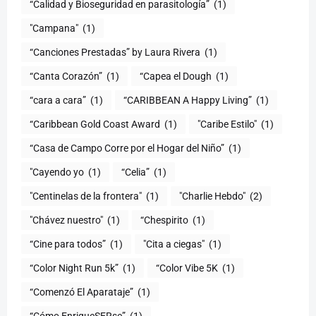
(1)
"Campana"
(1)
“Canciones Prestadas” by Laura Rivera
(1)
“Canta Corazón”
(1)
“Capea el Dough
(1)
“cara a cara”
(1)
“CARIBBEAN A Happy Living”
(1)
(1)
"Caribe Estilo"
(1)
“Casa de Campo Corre por el Hogar del Niño”
(1)
"Cayendo yo
(1)
(1)
"Centinelas de la frontera"
(1)
"Charlie Hebdo"
(2)
"Chávez nuestro"
(1)
“Chespirito
(1)
“Cine para todos”
(1)
"Cita a ciegas"
(1)
“Color Night Run 5k”
(1)
“Color Vibe 5K
(1)
“Comenzó El Aparataje”
(1)
“Cómo EnriqueSERse”
(1)