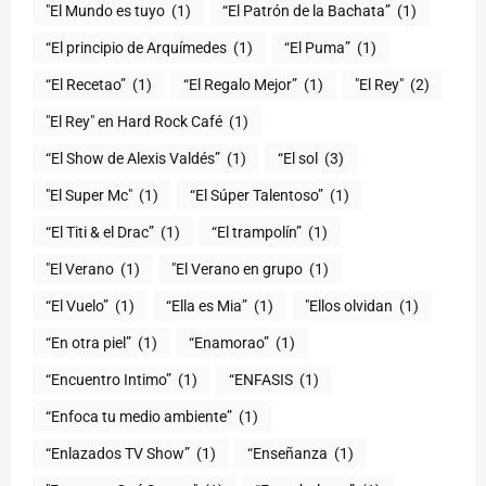
"El Mundo es tuyo
(1)
“El Patrón de la Bachata”
(1)
“El principio de Arquímedes
(1)
“El Puma”
(1)
“El Recetao”
(1)
“El Regalo Mejor”
(1)
"El Rey"
(2)
"El Rey" en Hard Rock Café
(1)
“El Show de Alexis Valdés”
(1)
“El sol
(3)
"El Super Mc"
(1)
(1)
“El Titi & el Drac”
(1)
“El trampolín”
(1)
"El Verano
(1)
"El Verano en grupo
(1)
(1)
“Ella es Mia”
(1)
"Ellos olvidan
(1)
“En otra piel”
(1)
“Enamorao”
(1)
“Encuentro Intimo”
(1)
“ENFASIS
(1)
“Enfoca tu medio ambiente”
(1)
“Enlazados TV Show”
(1)
“Enseñanza
(1)