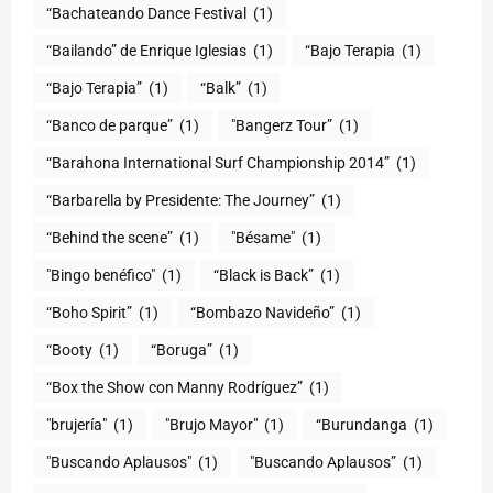
“Bachateando Dance Festival
(1)
“Bailando” de Enrique Iglesias
(1)
“Bajo Terapia
(1)
“Bajo Terapia”
(1)
“Balk”
(1)
“Banco de parque”
(1)
"Bangerz Tour”
(1)
“Barahona International Surf Championship 2014”
(1)
“Barbarella by Presidente: The Journey”
(1)
“Behind the scene”
(1)
"Bésame"
(1)
"Bingo benéfico"
(1)
“Black is Back”
(1)
“Boho Spirit”
(1)
“Bombazo Navideño”
(1)
“Booty
(1)
“Boruga”
(1)
“Box the Show con Manny Rodríguez”
(1)
"brujería"
(1)
"Brujo Mayor"
(1)
“Burundanga
(1)
"Buscando Aplausos"
(1)
"Buscando Aplausos”
(1)