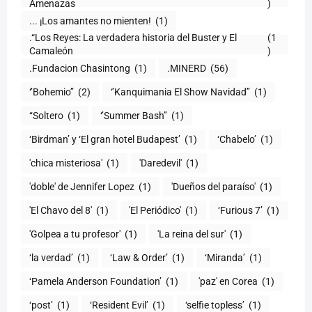
)
... ¡Los amantes no mienten!
(1)
.“Los Reyes: La verdadera historia del Buster y El
(1
Camaleón
)
.Fundacion Chasintong
(1)
.MINERD
(56)
‘’Bohemio’’
(2)
‘’Kanquimania El Show Navidad’’
(1)
‘‘Soltero
(1)
‘’Summer Bash’’
(1)
‘Birdman’ y ‘El gran hotel Budapest’
(1)
‘Chabelo’
(1)
'chica misteriosa'
(1)
'Daredevil'
(1)
'doble' de Jennifer Lopez
(1)
'Dueños del paraíso'
(1)
'El Chavo del 8'
(1)
'El Periódico'
(1)
‘Furious 7’
(1)
'Golpea a tu profesor'
(1)
'La reina del sur'
(1)
‘la verdad’
(1)
‘Law & Order’
(1)
‘Miranda’
(1)
‘Pamela Anderson Foundation’
(1)
'paz' en Corea
(1)
‘post’
(1)
‘Resident Evil’
(1)
‘selfie topless’
(1)