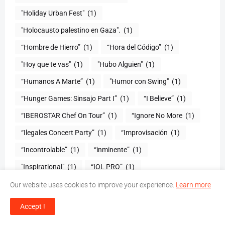
(1)
"Holocausto palestino en Gaza".
(1)
“Hombre de Hierro”
(1)
(1)
"Hoy que te vas"
(1)
"Hubo Alguien"
(1)
“Humanos A Marte”
(1)
"Humor con Swing"
(1)
(1)
“I Believe”
(1)
“IBEROSTAR Chef On Tour”
(1)
“Ignore No More
(1)
“Ilegales Concert Party”
(1)
“Improvisación
(1)
“Incontrolable”
(1)
“inminente”
(1)
"Inspirational"
(1)
“IOL PRO”
(1)
“Isle of Light Fest”
(1)
“Isle of light”
(4)
Our website uses cookies to improve your experience.
Learn more
“IX Festival Internacional de Teatro 2016
(2)
Accept !
“Jeidy Art”
(1)
"Juan Bosch"
(1)