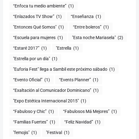
“Enfoca tu medio ambiente”
(1)
“Enlazados TV Show”
(1)
“Enseñanza
(1)
"Entonces Qué Somos"
(1)
“Entre boleros”
(1)
“Escuela para mujeres
(1)
"Esta noche Mariasela"
(2)
“Estaré 2017”
(1)
"Estrella
(1)
"Estrella por un día"
(1)
"Euforia Fest" llega a Sambil este próximo sábado
(1)
“Evento Oficial”
(1)
“Events Planner”
(1)
“Exaltación al Comunicador Dominicano”
(1)
"Expo Estética Internacional 2015"
(1)
“Fabuloso y Chic”
(1)
“Fabulosos Má Mejores”
(1)
“Familias Fuertes”
(1)
“Feliz Navidad”
(1)
"femojis"
(1)
"Festival
(1)