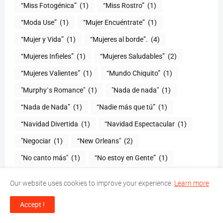
“Miss Fotogénica”
(1)
“Miss Rostro”
(1)
“Moda Use”
(1)
“Mujer Encuéntrate”
(1)
(1)
“Mujeres al borde”.
(4)
“Mujeres Infieles”
(1)
“Mujeres Saludables”
(2)
“Mujeres Valientes”
(1)
“Mundo Chiquito”
(1)
"Murphy`s Romance"
(1)
"Nada de nada"
(1)
“Nada de Nada”
(1)
“Nadie más que tú”
(1)
“Navidad Divertida
(1)
“Navidad Espectacular
(1)
"Negociar
(1)
“New Orleans"
(2)
"No canto más"
(1)
“No estoy en Gente”
(1)
“NO HAY EXCUSAS”
(1)
“No hay más remedio”
(1)
Our website uses cookies to improve your experience.
Learn more
“No hay mujer fea sino pobre”
(1)
Accept !
"no hay unidad en la salsa"
(1)
(1)