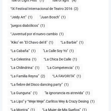
“Isle of Light Fest”
(1)
“Isle of light”
(4)
“IX Festival Internacional de Teatro 2016
(2)
“Jeidy Art”
(1)
"Juan Bosch"
(1)
"juegos diabólicos"
(1)
“Juventud por el nuevo cambio
(1)
"Kiko" en "El Chavo del 8"
(1)
“La Barbie”
(1)
“La Cabaña”
(1)
"La Calle Soy Yo"
(1)
“La Celestina
(1)
“La Chica De Calle
(1)
"La Chilindrina"
(1)
"La Competencia"
(1)
“La Familia Reyna”
(2)
“LA FAVORITA”
(1)
“La fiebre del Disco dancing party”
(1)
(1)
"la ignorancia es atrevida"
(1)
“La Lipo” y “Weje Weje”.Carlitos Wey & Crazy Desing
(1)
“La Montra”
(1)
“La Mujer de Mis Sueños”
(1)