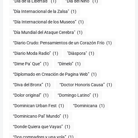
(1)
“Día del Niño”
(1)
"Día Internacional de la Zalsa"
(1)
“Día Internacional de los Museos”
(1)
"Día Mundial del Ataque Cerebra"
(1)
“Diario Crudo: Pensamientos de un Corazón Frío
(1)
“Diario Moda Radio”
(1)
(1)
“Dime Pa’ Que”
(1)
“Dímelo”
(1)
“Diplomado en Creación de Pagina Web”
(1)
“Diva del Bronx”
(1)
“Doctor Honoris Causa”
(1)
“Dolor original”
(1)
“Domingo Latino”
(1)
“Dominican Urban Fest
(1)
“Dominicana
(1)
“Dominicano Pal’ Mundo”
(1)
“Donde Quiera que Vayas”
(1)
“Dos compadres y una yola”
(1)