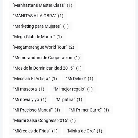
"Manhattans Máster Class"
(1)
“MANITAS A LA OBRA”
(1)
“Marketing para Mujeres”
(1)
"Mega Club de Madre"
(1)
"Megamerengue World Tour"
(2)
“Memorandum de Cooperación
(1)
“Mes de la Dominicanidad 2015”
(1)
"Messiah El Artista"
(1)
“Mi Delirio”
(1)
“Mi mascota
(1)
“Mi mejor regalo”
(1)
“Mi novia y yo
(1)
"Mi patria"
(1)
“Mi Precioso Manatí”
(1)
“Mi Primer Carro”
(1)
"Miami Salsa Congress 2015"
(1)
“Miércoles de Frías”
(1)
“Minita de Oro”
(1)