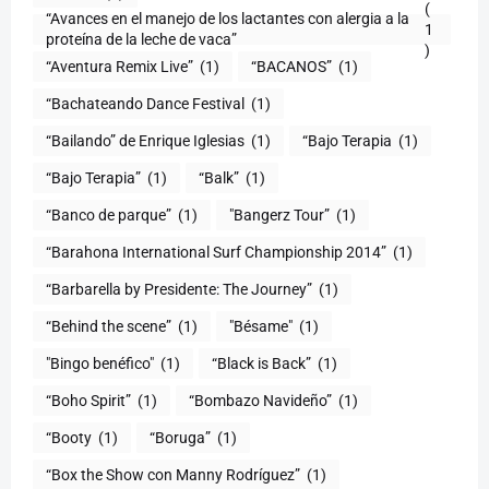
(
“Avances en el manejo de los lactantes con alergia a la
1
proteína de la leche de vaca”
)
“Aventura Remix Live”
(1)
“BACANOS”
(1)
“Bachateando Dance Festival
(1)
“Bailando” de Enrique Iglesias
(1)
“Bajo Terapia
(1)
“Bajo Terapia”
(1)
“Balk”
(1)
“Banco de parque”
(1)
"Bangerz Tour”
(1)
“Barahona International Surf Championship 2014”
(1)
“Barbarella by Presidente: The Journey”
(1)
“Behind the scene”
(1)
"Bésame"
(1)
"Bingo benéfico"
(1)
“Black is Back”
(1)
“Boho Spirit”
(1)
“Bombazo Navideño”
(1)
“Booty
(1)
“Boruga”
(1)
“Box the Show con Manny Rodríguez”
(1)