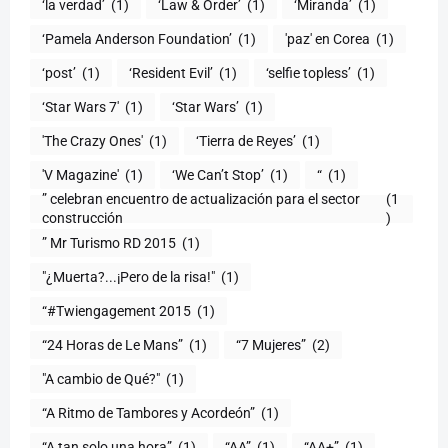
‘la verdad’
(1)
‘Law & Order’
(1)
‘Miranda’
(1)
‘Pamela Anderson Foundation’
(1)
'paz' en Corea
(1)
‘post’
(1)
‘Resident Evil’
(1)
‘selfie topless’
(1)
‘Star Wars 7′
(1)
‘Star Wars’
(1)
'The Crazy Ones'
(1)
‘Tierra de Reyes’
(1)
'V Magazine'
(1)
‘We Can’t Stop’
(1)
“
(1)
” celebran encuentro de actualización para el sector
(1
construcción
)
” Mr Turismo RD 2015
(1)
"¿Muerta?...¡Pero de la risa!"
(1)
“#Twiengagement 2015
(1)
“24 Horas de Le Mans”
(1)
“7 Mujeres”
(2)
(1)
“A Ritmo de Tambores y Acordeón”
(1)
“A tan solo una hora”
(1)
“AA”
(1)
“AA+”
(1)