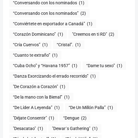
“Conversando con los nominados
(1)
“Conversando con los nominados”
(2)
“Conviértete en exportador a Canadá”
(1)
“Corazón Dominicano”
(1)
"Creemos en ti RD"
(2)
“Cría Cuervos”
(1)
“Cristal”.
(1)
“Cuanto te extraño”
(1)
“Cuba Ocho” y “Havana 1957”
(1)
“Dame tu sexo”
(1)
“Danza Exorcizando el errado recorrido”
(1)
"De Corazón a Corazón"
(1)
(1)
“De Líder A Leyenda”
(1)
“De Un Millón Palla”
(1)
"Déjate Consentir"
(1)
“Dengue
(2)
"Desacatao"
(1)
"Dewar´s Gathering"
(1)