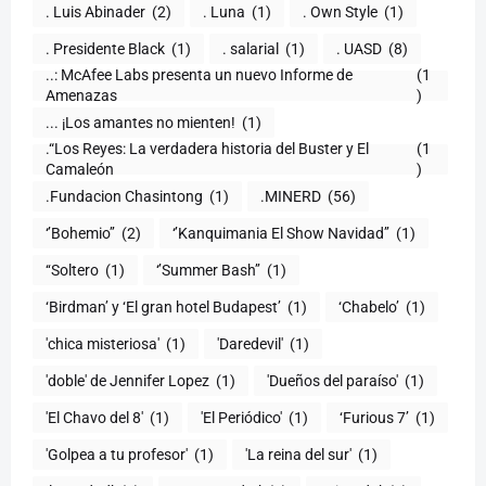
. Luis Abinader
(2)
. Luna
(1)
. Own Style
(1)
. Presidente Black
(1)
. salarial
(1)
. UASD
(8)
..: McAfee Labs presenta un nuevo Informe de
(1
)
... ¡Los amantes no mienten!
(1)
.“Los Reyes: La verdadera historia del Buster y El
(1
Camaleón
)
.Fundacion Chasintong
(1)
.MINERD
(56)
‘’Bohemio’’
(2)
‘’Kanquimania El Show Navidad’’
(1)
‘‘Soltero
(1)
‘’Summer Bash’’
(1)
‘Birdman’ y ‘El gran hotel Budapest’
(1)
‘Chabelo’
(1)
'chica misteriosa'
(1)
'Daredevil'
(1)
'doble' de Jennifer Lopez
(1)
'Dueños del paraíso'
(1)
'El Chavo del 8'
(1)
'El Periódico'
(1)
‘Furious 7’
(1)
'Golpea a tu profesor'
(1)
'La reina del sur'
(1)