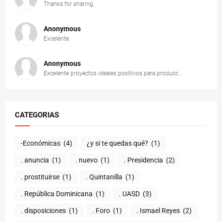
Thanks for sharing.
Anonymous
Excelente
Anonymous
Excelente proyectos ideales positivos para producc...
CATEGORIAS
-Económicas
(4)
¿y si te quedas qué?
(1)
. anuncia
(1)
. nuevo
(1)
. Presidencia
(2)
. prostituirse
(1)
. Quintanilla
(1)
. República Dominicana
(1)
. UASD
(3)
. disposiciones
(1)
. Foro
(1)
. Ismael Reyes
(2)