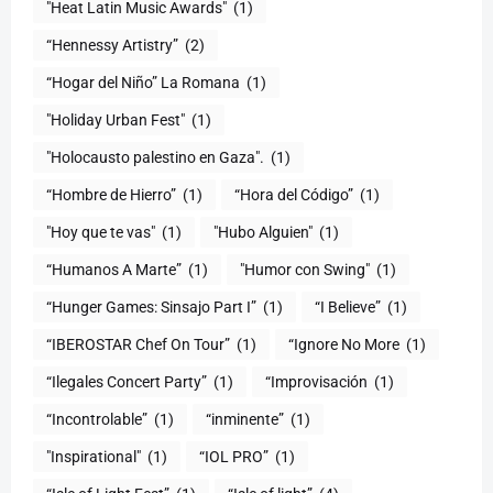
"Heat Latin Music Awards"
(1)
“Hennessy Artistry”
(2)
“Hogar del Niño” La Romana
(1)
(1)
"Holocausto palestino en Gaza".
(1)
“Hombre de Hierro”
(1)
(1)
"Hoy que te vas"
(1)
"Hubo Alguien"
(1)
“Humanos A Marte”
(1)
"Humor con Swing"
(1)
(1)
“I Believe”
(1)
“IBEROSTAR Chef On Tour”
(1)
“Ignore No More
(1)
“Ilegales Concert Party”
(1)
“Improvisación
(1)
“Incontrolable”
(1)
“inminente”
(1)
"Inspirational"
(1)
“IOL PRO”
(1)