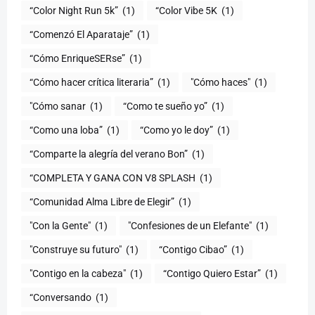
“Color Night Run 5k”
(1)
“Color Vibe 5K
(1)
“Comenzó El Aparataje”
(1)
“Cómo EnriqueSERse”
(1)
(1)
"Cómo haces"
(1)
"Cómo sanar
(1)
“Como te sueño yo”
(1)
“Como una loba”
(1)
“Como yo le doy”
(1)
“Comparte la alegría del verano Bon”
(1)
“COMPLETA Y GANA CON V8 SPLASH
(1)
“Comunidad Alma Libre de Elegir”
(1)
"Con la Gente"
(1)
"Confesiones de un Elefante"
(1)
"Construye su futuro"
(1)
“Contigo Cibao”
(1)
"Contigo en la cabeza"
(1)
“Contigo Quiero Estar”
(1)
“Conversando
(1)