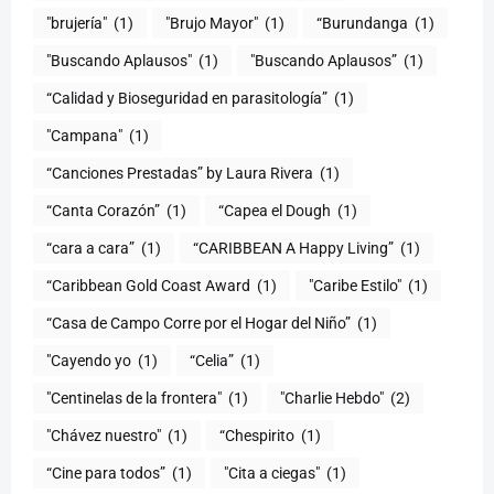
"brujería"
(1)
"Brujo Mayor"
(1)
“Burundanga
(1)
"Buscando Aplausos"
(1)
"Buscando Aplausos”
(1)
(1)
"Campana"
(1)
“Canciones Prestadas” by Laura Rivera
(1)
“Canta Corazón”
(1)
“Capea el Dough
(1)
“cara a cara”
(1)
“CARIBBEAN A Happy Living”
(1)
(1)
"Caribe Estilo"
(1)
“Casa de Campo Corre por el Hogar del Niño”
(1)
"Cayendo yo
(1)
(1)
"Centinelas de la frontera"
(1)
"Charlie Hebdo"
(2)
"Chávez nuestro"
(1)
“Chespirito
(1)
“Cine para todos”
(1)
"Cita a ciegas"
(1)