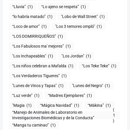
“Lluvia”
(1)
“Lo ajeno se respeta”
(1)
“lo habría matado”
(1)
"Lobo de Wall Street"
(1)
“Loco de amor”
(1)
"Los 3 temores ompló"
(1)
(1)
“Los Fabulosos ma' mejores”
(1)
"Los Inchapeables"
(1)
"Los Jordan"
(1)
“Los niños celebran a Mafalda
(1)
“Los Teke Teke”
(1)
“Los Verdaderos Tigueres”
(1)
"Lunes de Vinos y Tapas"
(1)
"Lunes del Negro"
(1)
“Luz verde”
(1)
“Madres Ejemplares”
(1)
"Magia
(1)
“Mágica Navidad”
(1)
“Mákina”
(1)
(
“Manejo de Animales de Laboratorio en
1
)
“Manga tu caminao”
(1)