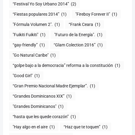
“Festival Yo Soy Urbano 2014”
(2)
“Fiestas populares 2014”
(1)
"Fireboy Forever II"
(1)
"Fórmula Volumen 2".
(1)
“Frank Ceara
(1)
"Fuikiti Fuikiti"
(1)
"Futuro de la Energía".
(1)
“gay-friendly”
(1)
“Glam Colection 2016”
(1)
"Go Natural Caribe"
(1)
“golpe bajo a la democracia” reforma a la constitución
(1)
"Good Girl"
(1)
“Gran Premio Nacional Madre Ejemplar”.
(1)
“Grandes Dominicanos XIX”
(1)
"Grandes Dominicanos"
(1)
(1)
"Hay algo en el aire
(1)
“Haz que te toquen”
(1)