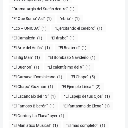
“Dramaturgia del Sueño dentro”
(1)
“E´ Que Somo´ Así”
(1)
"ebrio" -
(1)
“Eco – UNICDA”
(1)
“Ejercitando el cerebro”
(1)
“El Camaleón
(1)
“El árabe”
(1)
“El Arte del Adiós”
(1)
“El Beaterio”
(1)
“El Big Man”
(1)
“El Bombazo Navideño
(1)
“El Buenón”
(1)
“El calentísimo del 9”
(1)
“El Carnaval Dominicano
(1)
"El Chapo"
(5)
“El Chapo” Guzmán
(1)
“El Ejemplo Lirical”
(2)
“El Escándalo del 13”
(1)
“El Espejo de tus Ojos”
(1)
“El Famoso Biberón”
(1)
“El fantasma de Elena”
(1)
“El Gordo y La Flaca” ayer
(1)
“El Maniático Musical”
(1)
"El más completo" ​
(1)