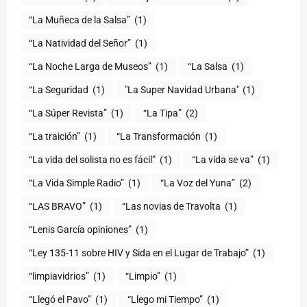
“La Muñeca de la Salsa”
(1)
“La Natividad del Señor”
(1)
“La Noche Larga de Museos”
(1)
“La Salsa
(1)
“La Seguridad
(1)
"La Super Navidad Urbana''
(1)
“La Súper Revista”
(1)
“La Tipa”
(2)
“La traición”
(1)
“La Transformación
(1)
“La vida del solista no es fácil”
(1)
“La vida se va”
(1)
“La Vida Simple Radio”
(1)
“La Voz del Yuna”
(2)
“LAS BRAVO”
(1)
“Las novias de Travolta
(1)
“Lenis García opiniones”
(1)
“Ley 135-11 sobre HIV y Sida en el Lugar de Trabajo”
(1)
“limpiavidrios”
(1)
“Limpio”
(1)
“Llegó el Pavo”
(1)
“Llego mi Tiempo”
(1)