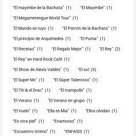
“El mayimbe de la Bachata”
(1)
“El Mayimbe”
(1)
“El Megamerengue World Tour”
(1)
"El Mundo es tuyo
(1)
“El Patrón de la Bachata”
(1)
“El principio de Arquímedes
(1)
“El Puma”
(1)
“El Recetao”
(1)
“El Regalo Mejor”
(1)
"El Rey"
(2)
"El Rey" en Hard Rock Café
(1)
“El Show de Alexis Valdés”
(1)
“El sol
(3)
"El Super Mc"
(1)
(1)
“El Titi & el Drac”
(1)
“El trampolín”
(1)
"El Verano
(1)
"El Verano en grupo
(1)
(1)
“Ella es Mia”
(1)
"Ellos olvidan
(1)
“En otra piel”
(1)
“Enamorao”
(1)
“Encuentro Intimo”
(1)
“ENFASIS
(1)