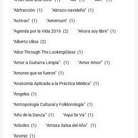
“Abfracción
(1)
“Abrazo navideño”
(1)
“Activao”
(1)
“Aeternum”
(1)
“Agenda por la Vida 2016
(2)
“Ahora soy libre”
(1)
“Alberto Ulloa
(2)
“Alice Through The LookingGlass
(1)
“Amor a Guitarra Limpia”.
(1)
“Amor Amor”
(1)
"Amores que se fueron"
(1)
“Anatomía Aplicada a la Práctica Médica”
(1)
“Ángeles
(1)
“Antropología Cultural y Folklorología”
(1)
“Año de la Danza”
(1)
“Aquí Se Va”
(1)
“Arbolito
(1)
“Artista Salsa del Año”.
(1)
“Atomic
(1)