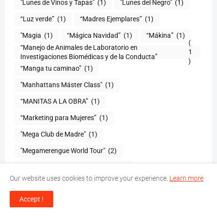
"Lunes de Vinos y Tapas"
(1)
"Lunes del Negro"
(1)
“Luz verde”
(1)
“Madres Ejemplares”
(1)
"Magia
(1)
“Mágica Navidad”
(1)
“Mákina”
(1)
(
“Manejo de Animales de Laboratorio en
1
)
“Manga tu caminao”
(1)
"Manhattans Máster Class"
(1)
“MANITAS A LA OBRA”
(1)
“Marketing para Mujeres”
(1)
"Mega Club de Madre"
(1)
"Megamerengue World Tour"
(2)
“Memorandum de Cooperación
(1)
Our website uses cookies to improve your experience.
Learn more
“Mes de la Dominicanidad 2015”
(1)
Accept !
"Messiah El Artista"
(1)
“Mi Delirio”
(1)
“Mi mascota
(1)
“Mi mejor regalo”
(1)