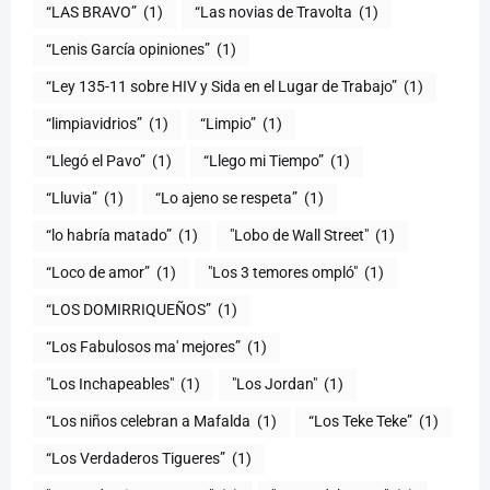
“LAS BRAVO”
(1)
“Las novias de Travolta
(1)
“Lenis García opiniones”
(1)
“Ley 135-11 sobre HIV y Sida en el Lugar de Trabajo”
(1)
“limpiavidrios”
(1)
“Limpio”
(1)
“Llegó el Pavo”
(1)
“Llego mi Tiempo”
(1)
“Lluvia”
(1)
“Lo ajeno se respeta”
(1)
“lo habría matado”
(1)
"Lobo de Wall Street"
(1)
“Loco de amor”
(1)
"Los 3 temores ompló"
(1)
(1)
“Los Fabulosos ma' mejores”
(1)
"Los Inchapeables"
(1)
"Los Jordan"
(1)
“Los niños celebran a Mafalda
(1)
“Los Teke Teke”
(1)
“Los Verdaderos Tigueres”
(1)