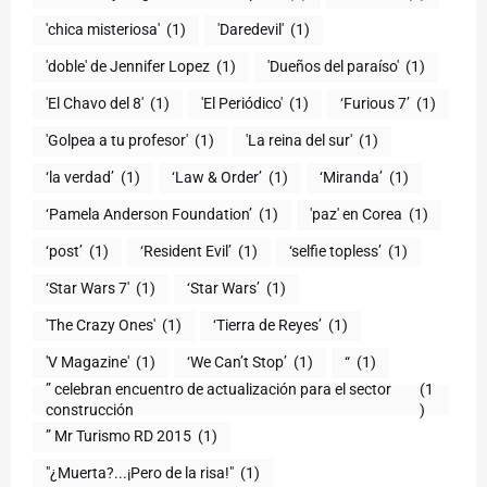
'chica misteriosa'
(1)
'Daredevil'
(1)
'doble' de Jennifer Lopez
(1)
'Dueños del paraíso'
(1)
'El Chavo del 8'
(1)
'El Periódico'
(1)
‘Furious 7’
(1)
'Golpea a tu profesor'
(1)
'La reina del sur'
(1)
‘la verdad’
(1)
‘Law & Order’
(1)
‘Miranda’
(1)
‘Pamela Anderson Foundation’
(1)
'paz' en Corea
(1)
‘post’
(1)
‘Resident Evil’
(1)
‘selfie topless’
(1)
‘Star Wars 7′
(1)
‘Star Wars’
(1)
'The Crazy Ones'
(1)
‘Tierra de Reyes’
(1)
'V Magazine'
(1)
‘We Can’t Stop’
(1)
“
(1)
” celebran encuentro de actualización para el sector
(1
construcción
)
” Mr Turismo RD 2015
(1)
"¿Muerta?...¡Pero de la risa!"
(1)