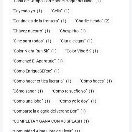
“Casa de Campo Corre por el Hogar del Niño”
(1)
"Cayendo yo
(1)
(1)
"Centinelas de la frontera"
(1)
"Charlie Hebdo"
(2)
"Chávez nuestro"
(1)
“Chespirito
(1)
“Cine para todos”
(1)
"Cita a ciegas"
(1)
“Color Night Run 5k”
(1)
“Color Vibe 5K
(1)
“Comenzó El Aparataje”
(1)
“Cómo EnriqueSERse”
(1)
(1)
"Cómo haces"
(1)
"Cómo sanar
(1)
“Como te sueño yo”
(1)
“Como una loba”
(1)
“Como yo le doy”
(1)
“Comparte la alegría del verano Bon”
(1)
“COMPLETA Y GANA CON V8 SPLASH
(1)
“Comunidad Alma Libre de Elegir”
(1)