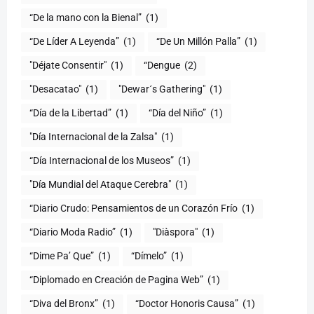
(1)
“De Líder A Leyenda”
(1)
“De Un Millón Palla”
(1)
"Déjate Consentir"
(1)
“Dengue
(2)
"Desacatao"
(1)
"Dewar´s Gathering"
(1)
(1)
“Día del Niño”
(1)
"Día Internacional de la Zalsa"
(1)
“Día Internacional de los Museos”
(1)
"Día Mundial del Ataque Cerebra"
(1)
“Diario Crudo: Pensamientos de un Corazón Frío
(1)
“Diario Moda Radio”
(1)
(1)
“Dime Pa’ Que”
(1)
“Dímelo”
(1)
“Diplomado en Creación de Pagina Web”
(1)
“Diva del Bronx”
(1)
“Doctor Honoris Causa”
(1)