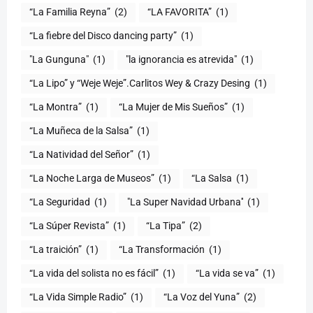
“La Familia Reyna”
(2)
“LA FAVORITA”
(1)
“La fiebre del Disco dancing party”
(1)
(1)
"la ignorancia es atrevida"
(1)
“La Lipo” y “Weje Weje”.Carlitos Wey & Crazy Desing
(1)
“La Montra”
(1)
“La Mujer de Mis Sueños”
(1)
“La Muñeca de la Salsa”
(1)
“La Natividad del Señor”
(1)
“La Noche Larga de Museos”
(1)
“La Salsa
(1)
“La Seguridad
(1)
"La Super Navidad Urbana''
(1)
“La Súper Revista”
(1)
“La Tipa”
(2)
“La traición”
(1)
“La Transformación
(1)
“La vida del solista no es fácil”
(1)
“La vida se va”
(1)
“La Vida Simple Radio”
(1)
“La Voz del Yuna”
(2)