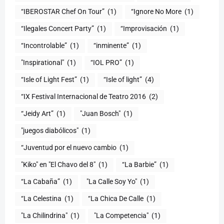
“IBEROSTAR Chef On Tour”
(1)
“Ignore No More
(1)
“Ilegales Concert Party”
(1)
“Improvisación
(1)
“Incontrolable”
(1)
“inminente”
(1)
"Inspirational"
(1)
“IOL PRO”
(1)
“Isle of Light Fest”
(1)
“Isle of light”
(4)
“IX Festival Internacional de Teatro 2016
(2)
“Jeidy Art”
(1)
"Juan Bosch"
(1)
"juegos diabólicos"
(1)
“Juventud por el nuevo cambio
(1)
"Kiko" en "El Chavo del 8"
(1)
“La Barbie”
(1)
“La Cabaña”
(1)
"La Calle Soy Yo"
(1)
“La Celestina
(1)
“La Chica De Calle
(1)
"La Chilindrina"
(1)
"La Competencia"
(1)