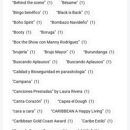
“Behind the scene”
(1)
"Bésame"
(1)
"Bingo benéfico"
(1)
“Black is Back”
(1)
“Boho Spirit”
(1)
“Bombazo Navideño”
(1)
“Booty
(1)
“Boruga”
(1)
“Box the Show con Manny Rodríguez”
(1)
"brujería"
(1)
"Brujo Mayor"
(1)
“Burundanga
(1)
"Buscando Aplausos"
(1)
"Buscando Aplausos”
(1)
(1)
"Campana"
(1)
“Canciones Prestadas” by Laura Rivera
(1)
“Canta Corazón”
(1)
“Capea el Dough
(1)
“cara a cara”
(1)
“CARIBBEAN A Happy Living”
(1)
(1)
"Caribe Estilo"
(1)