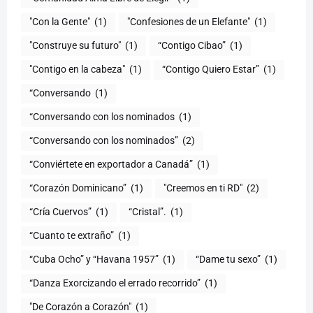
"Con la Gente"
(1)
"Confesiones de un Elefante"
(1)
"Construye su futuro"
(1)
“Contigo Cibao”
(1)
"Contigo en la cabeza"
(1)
“Contigo Quiero Estar”
(1)
“Conversando
(1)
“Conversando con los nominados
(1)
“Conversando con los nominados”
(2)
“Conviértete en exportador a Canadá”
(1)
“Corazón Dominicano”
(1)
"Creemos en ti RD"
(2)
“Cría Cuervos”
(1)
“Cristal”.
(1)
“Cuanto te extraño”
(1)
“Cuba Ocho” y “Havana 1957”
(1)
“Dame tu sexo”
(1)
“Danza Exorcizando el errado recorrido”
(1)
"De Corazón a Corazón"
(1)