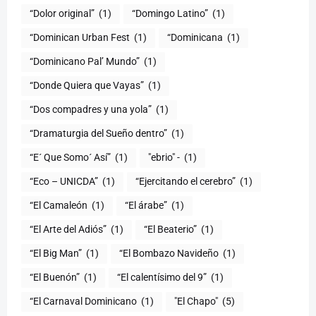
“Dolor original”
(1)
“Domingo Latino”
(1)
“Dominican Urban Fest
(1)
“Dominicana
(1)
“Dominicano Pal’ Mundo”
(1)
“Donde Quiera que Vayas”
(1)
“Dos compadres y una yola”
(1)
“Dramaturgia del Sueño dentro”
(1)
“E´ Que Somo´ Así”
(1)
"ebrio" -
(1)
“Eco – UNICDA”
(1)
“Ejercitando el cerebro”
(1)
“El Camaleón
(1)
“El árabe”
(1)
“El Arte del Adiós”
(1)
“El Beaterio”
(1)
“El Big Man”
(1)
“El Bombazo Navideño
(1)
“El Buenón”
(1)
“El calentísimo del 9”
(1)
“El Carnaval Dominicano
(1)
"El Chapo"
(5)