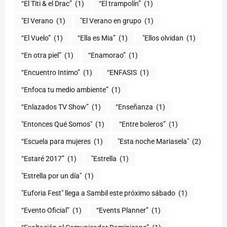
“El Titi & el Drac”
(1)
“El trampolín”
(1)
"El Verano
(1)
"El Verano en grupo
(1)
(1)
“Ella es Mia”
(1)
"Ellos olvidan
(1)
“En otra piel”
(1)
“Enamorao”
(1)
“Encuentro Intimo”
(1)
“ENFASIS
(1)
“Enfoca tu medio ambiente”
(1)
“Enlazados TV Show”
(1)
“Enseñanza
(1)
"Entonces Qué Somos"
(1)
“Entre boleros”
(1)
“Escuela para mujeres
(1)
"Esta noche Mariasela"
(2)
“Estaré 2017”
(1)
"Estrella
(1)
"Estrella por un día"
(1)
"Euforia Fest" llega a Sambil este próximo sábado
(1)
“Evento Oficial”
(1)
“Events Planner”
(1)