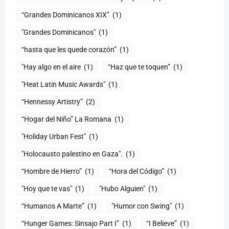
“Grandes Dominicanos XIX”
(1)
"Grandes Dominicanos"
(1)
(1)
"Hay algo en el aire
(1)
“Haz que te toquen”
(1)
"Heat Latin Music Awards"
(1)
“Hennessy Artistry”
(2)
“Hogar del Niño” La Romana
(1)
(1)
"Holocausto palestino en Gaza".
(1)
“Hombre de Hierro”
(1)
(1)
"Hoy que te vas"
(1)
"Hubo Alguien"
(1)
“Humanos A Marte”
(1)
"Humor con Swing"
(1)
(1)
“I Believe”
(1)