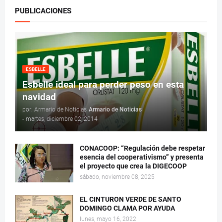
PUBLICACIONES
ESBELLE
Esbelle ideal para perder peso en esta
navidad
por: Armario de Noticias
Armario de Noticias
-
martes, diciembre 02, 2014
CONACOOP: “Regulación debe respetar
esencia del cooperativismo” y presenta
el proyecto que crea la DIGECOOP
sábado, noviembre 08, 2025
EL CINTURON VERDE DE SANTO
DOMINGO CLAMA POR AYUDA
lunes, mayo 16, 2022