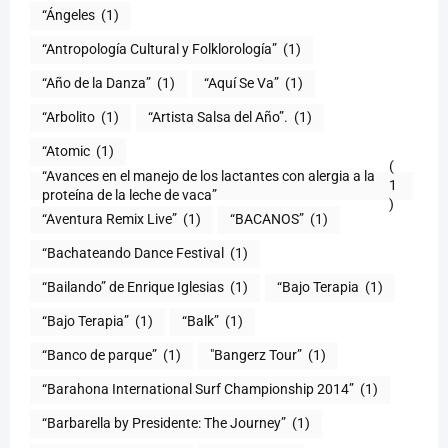
“Ángeles
(1)
“Antropología Cultural y Folklorología”
(1)
“Año de la Danza”
(1)
“Aquí Se Va”
(1)
“Arbolito
(1)
“Artista Salsa del Año”.
(1)
“Atomic
(1)
(
“Avances en el manejo de los lactantes con alergia a la
1
proteína de la leche de vaca”
)
“Aventura Remix Live”
(1)
“BACANOS”
(1)
“Bachateando Dance Festival
(1)
“Bailando” de Enrique Iglesias
(1)
“Bajo Terapia
(1)
“Bajo Terapia”
(1)
“Balk”
(1)
“Banco de parque”
(1)
"Bangerz Tour”
(1)
“Barahona International Surf Championship 2014”
(1)
“Barbarella by Presidente: The Journey”
(1)