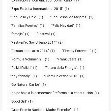
“Exaltación al Comunicador Dominicano”
(1)
"Expo Estética Internacional 2015"
(1)
“Fabuloso y Chic”
(1)
“Fabulosos Má Mejores”
(1)
“Familias Fuertes”
(1)
“Feliz Navidad”
(1)
"femojis"
(1)
"Festival
(1)
“Festival Yo Soy Urbano 2014”
(2)
“Fiestas populares 2014”
(1)
"Fireboy Forever II"
(1)
"Fórmula Volumen 2".
(1)
“Frank Ceara
(1)
"Fuikiti Fuikiti"
(1)
"Futuro de la Energía".
(1)
“gay-friendly”
(1)
“Glam Colection 2016”
(1)
"Go Natural Caribe"
(1)
“golpe bajo a la democracia” reforma a la constitución
(1)
"Good Girl"
(1)
“Gran Premio Nacional Madre Ejemplar”.
(1)