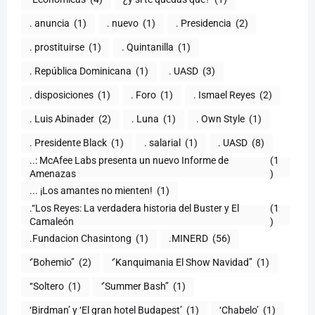
. anuncia
(1)
. nuevo
(1)
. Presidencia
(2)
. prostituirse
(1)
. Quintanilla
(1)
. República Dominicana
(1)
. UASD
(3)
. disposiciones
(1)
. Foro
(1)
. Ismael Reyes
(2)
. Luis Abinader
(2)
. Luna
(1)
. Own Style
(1)
. Presidente Black
(1)
. salarial
(1)
. UASD
(8)
..: McAfee Labs presenta un nuevo Informe de
(1
)
... ¡Los amantes no mienten!
(1)
.“Los Reyes: La verdadera historia del Buster y El
(1
Camaleón
)
.Fundacion Chasintong
(1)
.MINERD
(56)
‘’Bohemio’’
(2)
‘’Kanquimania El Show Navidad’’
(1)
‘‘Soltero
(1)
‘’Summer Bash’’
(1)
‘Birdman’ y ‘El gran hotel Budapest’
(1)
‘Chabelo’
(1)