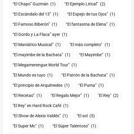
“El Chapo” Guzmán
(1)
“El Ejemplo Lirical”
(2)
“El Escándalo del 13”
(1)
“El Espejo de tus Ojos”
(1)
“El Famoso Biberón”
(1)
“El fantasma de Elena”
(1)
“El Gordo y La Flaca” ayer
(1)
“El Maniático Musical”
(1)
"El más completo" ​
(1)
“El mayimbe de la Bachata”
(1)
“El Mayimbe”
(1)
“El Megamerengue World Tour”
(1)
"El Mundo es tuyo
(1)
“El Patrón de la Bachata”
(1)
“El principio de Arquímedes
(1)
“El Puma”
(1)
“El Recetao”
(1)
“El Regalo Mejor”
(1)
"El Rey"
(2)
"El Rey" en Hard Rock Café
(1)
“El Show de Alexis Valdés”
(1)
“El sol
(3)
"El Super Mc"
(1)
(1)