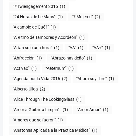
“#Twiengagement 2015
(1)
“24 Horas de Le Mans”
(1)
“7 Mujeres”
(2)
(1)
“A Ritmo de Tambores y Acordeón”
(1)
“A tan solo una hora”
(1)
“AA”
(1)
“AA+”
(1)
“Abfracción
(1)
“Abrazo navideño”
(1)
“Activao”
(1)
“Aeternum”
(1)
“Agenda por la Vida 2016
(2)
“Ahora soy libre”
(1)
“Alberto Ulloa
(2)
“Alice Through The LookingGlass
(1)
“Amor a Guitarra Limpia”.
(1)
“Amor Amor”
(1)
"Amores que se fueron"
(1)
“Anatomía Aplicada a la Práctica Médica”
(1)