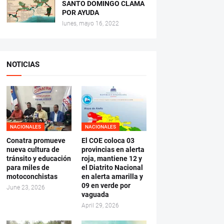
SANTO DOMINGO CLAMA
POR AYUDA
lunes, mayo 16, 2022
NOTICIAS
NACIONALES
NACIONALES
Conatra promueve
El COE coloca 03
nueva cultura de
provincias en alerta
tránsito y educación
roja, mantiene 12 y
para miles de
el Diatrito Nacional
motoconchistas
en alerta amarilla y
09 en verde por
June 23, 2026
vaguada
April 29, 2026