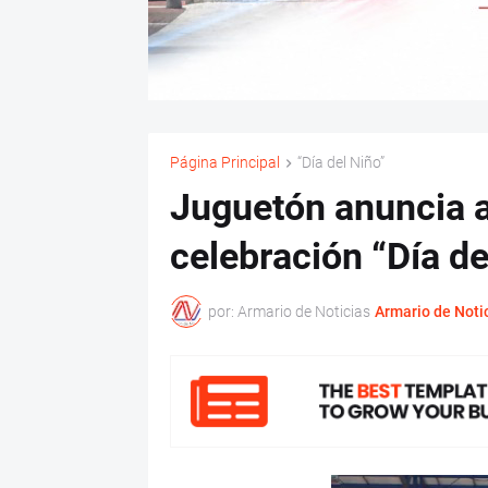
Página Principal
“Día del Niño”
Juguetón anuncia act
celebración “Día de
por: Armario de Noticias
Armario de Noti