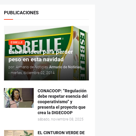
PUBLICACIONES
ESBELLE
Esbelle ideal para perder
peso en esta navidad
por: Armario de Noticias
Armario de Noticias
-
martes, diciembre 02, 2014
CONACOOP: “Regulación
debe respetar esencia del
cooperativismo” y
presenta el proyecto que
crea la DIGECOOP
sábado, noviembre 08, 2025
EL CINTURON VERDE DE