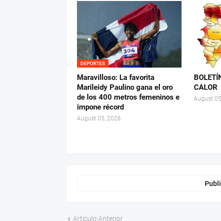
DEPORTES
Maravilloso: La favorita
BOLETÍ
Marileidy Paulino gana el oro
CALOR
de los 400 metros femeninos e
August 05
impone récord
August 05, 2026
Publi
Artículo Anterior