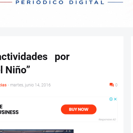
ividades ​ ​ por
l Niño”
cias
-
martes, junio 14, 2016
0