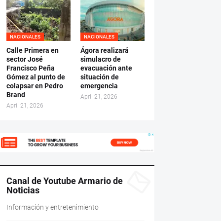
NACIONALES
NACIONALES
Calle Primera en
Ágora realizará
sector José
simulacro de
Francisco Peña
evacuación ante
Gómez al punto de
situación de
colapsar en Pedro
emergencia
Brand
April 21, 2026
April 21, 2026
Canal de Youtube Armario de
Noticias
Información y entretenimiento