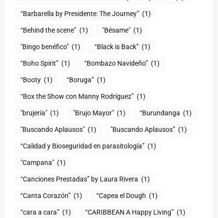
“Barbarella by Presidente: The Journey”
(1)
“Behind the scene”
(1)
"Bésame"
(1)
"Bingo benéfico"
(1)
“Black is Back”
(1)
“Boho Spirit”
(1)
“Bombazo Navideño”
(1)
“Booty
(1)
“Boruga”
(1)
“Box the Show con Manny Rodríguez”
(1)
"brujería"
(1)
"Brujo Mayor"
(1)
“Burundanga
(1)
"Buscando Aplausos"
(1)
"Buscando Aplausos”
(1)
(1)
"Campana"
(1)
“Canciones Prestadas” by Laura Rivera
(1)
“Canta Corazón”
(1)
“Capea el Dough
(1)
“cara a cara”
(1)
“CARIBBEAN A Happy Living”
(1)