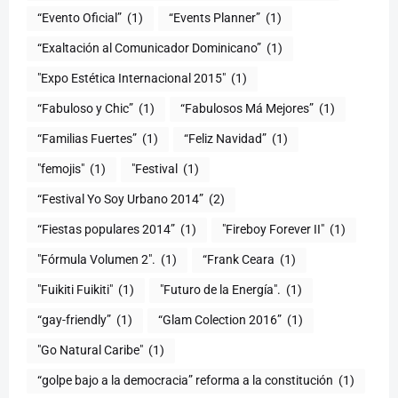
“Evento Oficial”
(1)
“Events Planner”
(1)
“Exaltación al Comunicador Dominicano”
(1)
"Expo Estética Internacional 2015"
(1)
“Fabuloso y Chic”
(1)
“Fabulosos Má Mejores”
(1)
“Familias Fuertes”
(1)
“Feliz Navidad”
(1)
"femojis"
(1)
"Festival
(1)
“Festival Yo Soy Urbano 2014”
(2)
“Fiestas populares 2014”
(1)
"Fireboy Forever II"
(1)
"Fórmula Volumen 2".
(1)
“Frank Ceara
(1)
"Fuikiti Fuikiti"
(1)
"Futuro de la Energía".
(1)
“gay-friendly”
(1)
“Glam Colection 2016”
(1)
"Go Natural Caribe"
(1)
“golpe bajo a la democracia” reforma a la constitución
(1)