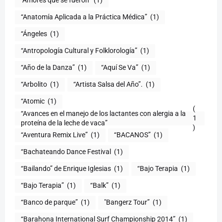
"Amores que se fueron"
(1)
“Anatomía Aplicada a la Práctica Médica”
(1)
“Ángeles
(1)
“Antropología Cultural y Folklorología”
(1)
“Año de la Danza”
(1)
“Aquí Se Va”
(1)
“Arbolito
(1)
“Artista Salsa del Año”.
(1)
“Atomic
(1)
(
“Avances en el manejo de los lactantes con alergia a la
1
proteína de la leche de vaca”
)
“Aventura Remix Live”
(1)
“BACANOS”
(1)
“Bachateando Dance Festival
(1)
“Bailando” de Enrique Iglesias
(1)
“Bajo Terapia
(1)
“Bajo Terapia”
(1)
“Balk”
(1)
“Banco de parque”
(1)
"Bangerz Tour”
(1)
“Barahona International Surf Championship 2014”
(1)