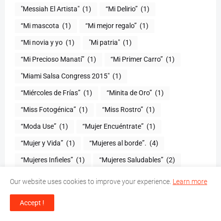
"Messiah El Artista"
(1)
“Mi Delirio”
(1)
“Mi mascota
(1)
“Mi mejor regalo”
(1)
“Mi novia y yo
(1)
"Mi patria"
(1)
“Mi Precioso Manatí”
(1)
“Mi Primer Carro”
(1)
"Miami Salsa Congress 2015"
(1)
“Miércoles de Frías”
(1)
“Minita de Oro”
(1)
“Miss Fotogénica”
(1)
“Miss Rostro”
(1)
“Moda Use”
(1)
“Mujer Encuéntrate”
(1)
(1)
“Mujeres al borde”.
(4)
“Mujeres Infieles”
(1)
“Mujeres Saludables”
(2)
“Mujeres Valientes”
(1)
“Mundo Chiquito”
(1)
Our website uses cookies to improve your experience.
Learn more
"Murphy`s Romance"
(1)
"Nada de nada"
(1)
Accept !
“Nada de Nada”
(1)
“Nadie más que tú”
(1)