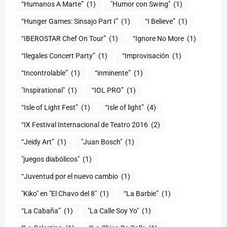
“Humanos A Marte”
(1)
"Humor con Swing"
(1)
(1)
“I Believe”
(1)
“IBEROSTAR Chef On Tour”
(1)
“Ignore No More
(1)
“Ilegales Concert Party”
(1)
“Improvisación
(1)
“Incontrolable”
(1)
“inminente”
(1)
"Inspirational"
(1)
“IOL PRO”
(1)
“Isle of Light Fest”
(1)
“Isle of light”
(4)
“IX Festival Internacional de Teatro 2016
(2)
“Jeidy Art”
(1)
"Juan Bosch"
(1)
"juegos diabólicos"
(1)
“Juventud por el nuevo cambio
(1)
"Kiko" en "El Chavo del 8"
(1)
“La Barbie”
(1)
“La Cabaña”
(1)
"La Calle Soy Yo"
(1)