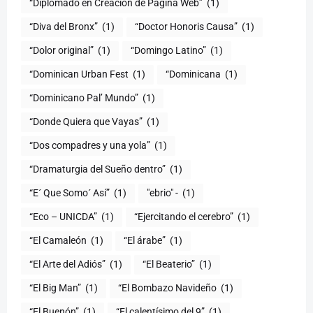
“Diplomado en Creación de Pagina Web”
(1)
“Diva del Bronx”
(1)
“Doctor Honoris Causa”
(1)
“Dolor original”
(1)
“Domingo Latino”
(1)
“Dominican Urban Fest
(1)
“Dominicana
(1)
“Dominicano Pal’ Mundo”
(1)
“Donde Quiera que Vayas”
(1)
“Dos compadres y una yola”
(1)
“Dramaturgia del Sueño dentro”
(1)
“E´ Que Somo´ Así”
(1)
"ebrio" -
(1)
“Eco – UNICDA”
(1)
“Ejercitando el cerebro”
(1)
“El Camaleón
(1)
“El árabe”
(1)
“El Arte del Adiós”
(1)
“El Beaterio”
(1)
“El Big Man”
(1)
“El Bombazo Navideño
(1)
“El Buenón”
(1)
“El calentísimo del 9”
(1)