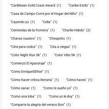
(1)
"Caribe Estilo"
(1)
“Casa de Campo Corre por el Hogar del Niño”
(1)
"Cayendo yo
(1)
(1)
"Centinelas de la frontera"
(1)
"Charlie Hebdo"
(2)
"Chávez nuestro"
(1)
“Chespirito
(1)
“Cine para todos”
(1)
"Cita a ciegas"
(1)
“Color Night Run 5k”
(1)
“Color Vibe 5K
(1)
“Comenzó El Aparataje”
(1)
“Cómo EnriqueSERse”
(1)
(1)
"Cómo haces"
(1)
"Cómo sanar
(1)
“Como te sueño yo”
(1)
“Como una loba”
(1)
“Como yo le doy”
(1)
“Comparte la alegría del verano Bon”
(1)