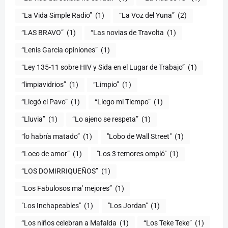
“La Vida Simple Radio”
(1)
“La Voz del Yuna”
(2)
“LAS BRAVO”
(1)
“Las novias de Travolta
(1)
“Lenis García opiniones”
(1)
“Ley 135-11 sobre HIV y Sida en el Lugar de Trabajo”
(1)
“limpiavidrios”
(1)
“Limpio”
(1)
“Llegó el Pavo”
(1)
“Llego mi Tiempo”
(1)
“Lluvia”
(1)
“Lo ajeno se respeta”
(1)
“lo habría matado”
(1)
"Lobo de Wall Street"
(1)
“Loco de amor”
(1)
"Los 3 temores ompló"
(1)
(1)
“Los Fabulosos ma' mejores”
(1)
"Los Inchapeables"
(1)
"Los Jordan"
(1)
“Los niños celebran a Mafalda
(1)
“Los Teke Teke”
(1)