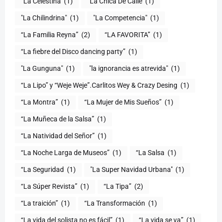
“La Celestina
(1)
“La Chica De Calle
(1)
"La Chilindrina"
(1)
"La Competencia"
(1)
“La Familia Reyna”
(2)
“LA FAVORITA”
(1)
“La fiebre del Disco dancing party”
(1)
(1)
"la ignorancia es atrevida"
(1)
“La Lipo” y “Weje Weje”.Carlitos Wey & Crazy Desing
(1)
“La Montra”
(1)
“La Mujer de Mis Sueños”
(1)
“La Muñeca de la Salsa”
(1)
“La Natividad del Señor”
(1)
“La Noche Larga de Museos”
(1)
“La Salsa
(1)
“La Seguridad
(1)
"La Super Navidad Urbana''
(1)
“La Súper Revista”
(1)
“La Tipa”
(2)
“La traición”
(1)
“La Transformación
(1)
“La vida del solista no es fácil”
(1)
“La vida se va”
(1)