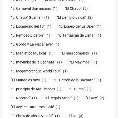
“El Carnaval Dominicano
(1)
"El Chapo"
(5)
“El Chapo” Guzmán
(1)
“El Ejemplo Lirical”
(2)
“El Escándalo del 13”
(1)
“El Espejo de tus Ojos”
(1)
“El Famoso Biberón”
(1)
“El fantasma de Elena”
(1)
“El Gordo y La Flaca” ayer
(1)
“El Maniático Musical”
(1)
"El más completo" ​
(1)
“El mayimbe de la Bachata”
(1)
“El Mayimbe”
(1)
“El Megamerengue World Tour”
(1)
"El Mundo es tuyo
(1)
“El Patrón de la Bachata”
(1)
“El principio de Arquímedes
(1)
“El Puma”
(1)
“El Recetao”
(1)
“El Regalo Mejor”
(1)
"El Rey"
(2)
"El Rey" en Hard Rock Café
(1)
“El Show de Alexis Valdés”
(1)
“El sol
(3)