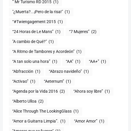
” Mr Turismo RD 2015
(1)
"¿Muerta?...¡Pero de la risa!"
(1)
“#Twiengagement 2015
(1)
“24 Horas de Le Mans”
(1)
“7 Mujeres”
(2)
(1)
“A Ritmo de Tambores y Acordeón”
(1)
“A tan solo una hora”
(1)
“AA”
(1)
“AA+”
(1)
“Abfracción
(1)
“Abrazo navideño”
(1)
“Activao”
(1)
“Aeternum”
(1)
“Agenda por la Vida 2016
(2)
“Ahora soy libre”
(1)
“Alberto Ulloa
(2)
“Alice Through The LookingGlass
(1)
“Amor a Guitarra Limpia”.
(1)
“Amor Amor”
(1)