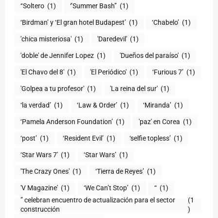
‘‘Soltero
(1)
‘’Summer Bash’’
(1)
‘Birdman’ y ‘El gran hotel Budapest’
(1)
‘Chabelo’
(1)
'chica misteriosa'
(1)
'Daredevil'
(1)
'doble' de Jennifer Lopez
(1)
'Dueños del paraíso'
(1)
'El Chavo del 8'
(1)
'El Periódico'
(1)
‘Furious 7’
(1)
'Golpea a tu profesor'
(1)
'La reina del sur'
(1)
‘la verdad’
(1)
‘Law & Order’
(1)
‘Miranda’
(1)
‘Pamela Anderson Foundation’
(1)
'paz' en Corea
(1)
‘post’
(1)
‘Resident Evil’
(1)
‘selfie topless’
(1)
‘Star Wars 7′
(1)
‘Star Wars’
(1)
'The Crazy Ones'
(1)
‘Tierra de Reyes’
(1)
'V Magazine'
(1)
‘We Can’t Stop’
(1)
“
(1)
” celebran encuentro de actualización para el sector
(1
construcción
)