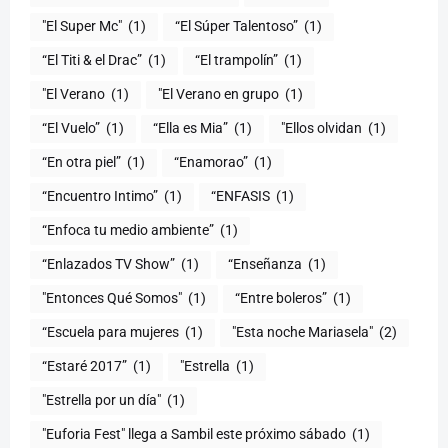
"El Super Mc"
(1)
(1)
“El Titi & el Drac”
(1)
“El trampolín”
(1)
"El Verano
(1)
"El Verano en grupo
(1)
(1)
“Ella es Mia”
(1)
"Ellos olvidan
(1)
“En otra piel”
(1)
“Enamorao”
(1)
“Encuentro Intimo”
(1)
“ENFASIS
(1)
“Enfoca tu medio ambiente”
(1)
“Enlazados TV Show”
(1)
“Enseñanza
(1)
"Entonces Qué Somos"
(1)
“Entre boleros”
(1)
“Escuela para mujeres
(1)
"Esta noche Mariasela"
(2)
“Estaré 2017”
(1)
"Estrella
(1)
"Estrella por un día"
(1)
"Euforia Fest" llega a Sambil este próximo sábado
(1)