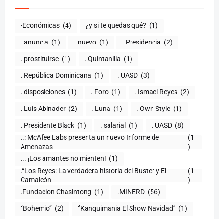
-Económicas
(4)
¿y si te quedas qué?
(1)
. anuncia
(1)
. nuevo
(1)
. Presidencia
(2)
. prostituirse
(1)
. Quintanilla
(1)
. República Dominicana
(1)
. UASD
(3)
. disposiciones
(1)
. Foro
(1)
. Ismael Reyes
(2)
. Luis Abinader
(2)
. Luna
(1)
. Own Style
(1)
. Presidente Black
(1)
. salarial
(1)
. UASD
(8)
..: McAfee Labs presenta un nuevo Informe de
(1
)
... ¡Los amantes no mienten!
(1)
.“Los Reyes: La verdadera historia del Buster y El
(1
Camaleón
)
.Fundacion Chasintong
(1)
.MINERD
(56)
‘’Bohemio’’
(2)
‘’Kanquimania El Show Navidad’’
(1)