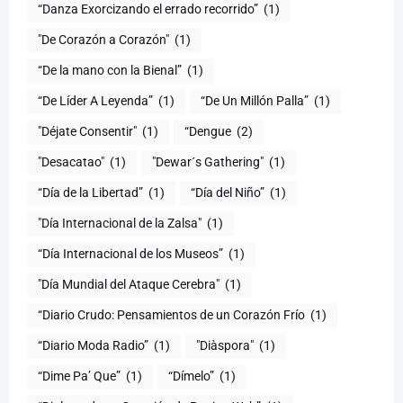
“Danza Exorcizando el errado recorrido”
(1)
"De Corazón a Corazón"
(1)
(1)
“De Líder A Leyenda”
(1)
“De Un Millón Palla”
(1)
"Déjate Consentir"
(1)
“Dengue
(2)
"Desacatao"
(1)
"Dewar´s Gathering"
(1)
(1)
“Día del Niño”
(1)
"Día Internacional de la Zalsa"
(1)
“Día Internacional de los Museos”
(1)
"Día Mundial del Ataque Cerebra"
(1)
“Diario Crudo: Pensamientos de un Corazón Frío
(1)
“Diario Moda Radio”
(1)
(1)
“Dime Pa’ Que”
(1)
“Dímelo”
(1)