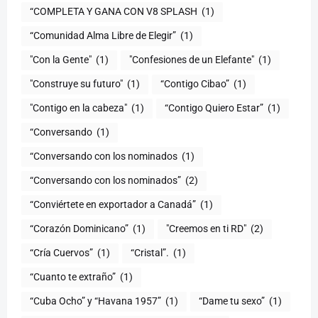
“COMPLETA Y GANA CON V8 SPLASH
(1)
“Comunidad Alma Libre de Elegir”
(1)
"Con la Gente"
(1)
"Confesiones de un Elefante"
(1)
"Construye su futuro"
(1)
“Contigo Cibao”
(1)
"Contigo en la cabeza"
(1)
“Contigo Quiero Estar”
(1)
“Conversando
(1)
“Conversando con los nominados
(1)
“Conversando con los nominados”
(2)
“Conviértete en exportador a Canadá”
(1)
“Corazón Dominicano”
(1)
"Creemos en ti RD"
(2)
“Cría Cuervos”
(1)
“Cristal”.
(1)
“Cuanto te extraño”
(1)
“Cuba Ocho” y “Havana 1957”
(1)
“Dame tu sexo”
(1)