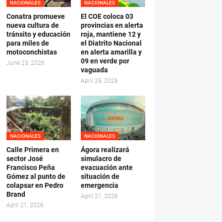
NACIONALES
NACIONALES
Conatra promueve
El COE coloca 03
nueva cultura de
provincias en alerta
tránsito y educación
roja, mantiene 12 y
para miles de
el Diatrito Nacional
motoconchistas
en alerta amarilla y
09 en verde por
June 23, 2026
vaguada
April 29, 2026
NACIONALES
NACIONALES
Calle Primera en
Ágora realizará
sector José
simulacro de
Francisco Peña
evacuación ante
Gómez al punto de
situación de
colapsar en Pedro
emergencia
Brand
April 21, 2026
April 21, 2026