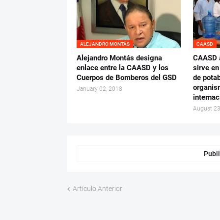
ALEJANDRO MONTÁS
CAASD
Alejandro Montás designa
CAASD a
enlace entre la CAASD y los
sirve en
Cuerpos de Bomberos del GSD
de potab
organis
January 02, 2018
internac
August 23
Publi
Artículo Anterior