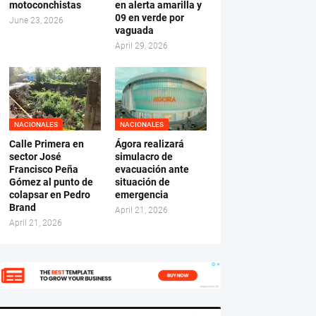
motoconchistas
en alerta amarilla y
09 en verde por
June 23, 2026
vaguada
April 29, 2026
NACIONALES
NACIONALES
Calle Primera en
Ágora realizará
sector José
simulacro de
Francisco Peña
evacuación ante
Gómez al punto de
situación de
colapsar en Pedro
emergencia
Brand
April 21, 2026
April 21, 2026