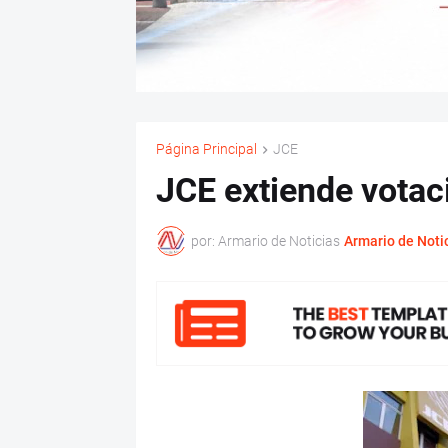
Página Principal
JCE
JCE extiende votac
por: Armario de Noticias
Armario de Noti