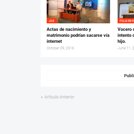
JCE
FELIX RE
Actas de nacimiento y
Vocero 
matrimonio podrían sacarse vía
intento 
internet
hijo.
October 09, 2016
June 11, 
Publi
Artículo Anterior