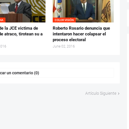
YNA
COLOR VISIÓN
de la JCE victima de
Roberto Rosario denuncia que
de atraco, tirotean su a
intentaron hacer colapsar el
proceso electoral
2016
June 02, 2016
car un comentario (0)
Artículo Siguiente