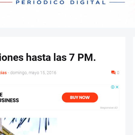
iones hasta las 7 PM.
cias
-
domingo, mayo 15, 2016
0