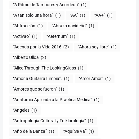
“A Ritmo de Tambores y Acordeón”
(1)
“A tan solo una hora”
(1)
“AA”
(1)
“AA+”
(1)
“Abfracción
(1)
“Abrazo navideño”
(1)
“Activao”
(1)
“Aeternum”
(1)
“Agenda por la Vida 2016
(2)
“Ahora soy libre”
(1)
“Alberto Ulloa
(2)
“Alice Through The LookingGlass
(1)
“Amor a Guitarra Limpia”.
(1)
“Amor Amor”
(1)
"Amores que se fueron"
(1)
“Anatomía Aplicada a la Práctica Médica”
(1)
“Ángeles
(1)
“Antropología Cultural y Folklorología”
(1)
“Año de la Danza”
(1)
“Aquí Se Va”
(1)