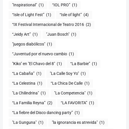
"Inspirational"
(1)
“IOL PRO”
(1)
“Isle of Light Fest”
(1)
“Isle of light”
(4)
“IX Festival Internacional de Teatro 2016
(2)
“Jeidy Art”
(1)
"Juan Bosch"
(1)
"juegos diabólicos"
(1)
“Juventud por el nuevo cambio
(1)
"Kiko" en "El Chavo del 8"
(1)
“La Barbie”
(1)
“La Cabaña”
(1)
"La Calle Soy Yo"
(1)
“La Celestina
(1)
“La Chica De Calle
(1)
"La Chilindrina"
(1)
"La Competencia"
(1)
“La Familia Reyna”
(2)
“LA FAVORITA”
(1)
“La fiebre del Disco dancing party”
(1)
(1)
"la ignorancia es atrevida"
(1)