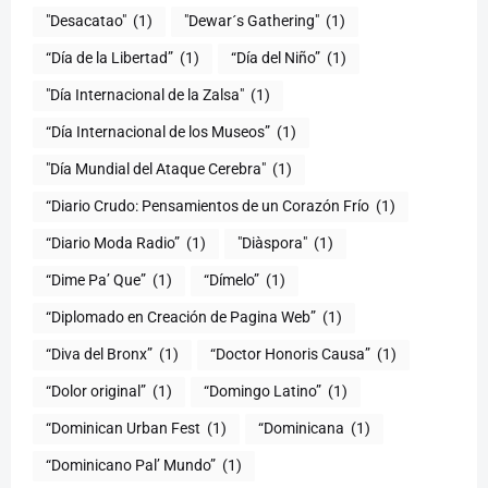
"Desacatao"
(1)
"Dewar´s Gathering"
(1)
(1)
“Día del Niño”
(1)
"Día Internacional de la Zalsa"
(1)
“Día Internacional de los Museos”
(1)
"Día Mundial del Ataque Cerebra"
(1)
“Diario Crudo: Pensamientos de un Corazón Frío
(1)
“Diario Moda Radio”
(1)
(1)
“Dime Pa’ Que”
(1)
“Dímelo”
(1)
“Diplomado en Creación de Pagina Web”
(1)
“Diva del Bronx”
(1)
“Doctor Honoris Causa”
(1)
“Dolor original”
(1)
“Domingo Latino”
(1)
“Dominican Urban Fest
(1)
“Dominicana
(1)
“Dominicano Pal’ Mundo”
(1)