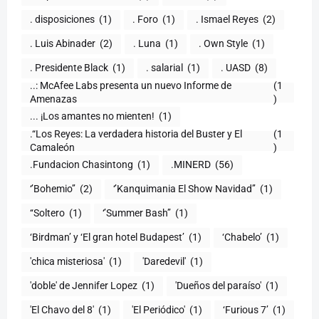
. disposiciones
(1)
. Foro
(1)
. Ismael Reyes
(2)
. Luis Abinader
(2)
. Luna
(1)
. Own Style
(1)
. Presidente Black
(1)
. salarial
(1)
. UASD
(8)
..: McAfee Labs presenta un nuevo Informe de
(1
)
... ¡Los amantes no mienten!
(1)
.“Los Reyes: La verdadera historia del Buster y El
(1
Camaleón
)
.Fundacion Chasintong
(1)
.MINERD
(56)
‘’Bohemio’’
(2)
‘’Kanquimania El Show Navidad’’
(1)
‘‘Soltero
(1)
‘’Summer Bash’’
(1)
‘Birdman’ y ‘El gran hotel Budapest’
(1)
‘Chabelo’
(1)
'chica misteriosa'
(1)
'Daredevil'
(1)
'doble' de Jennifer Lopez
(1)
'Dueños del paraíso'
(1)
'El Chavo del 8'
(1)
'El Periódico'
(1)
‘Furious 7’
(1)