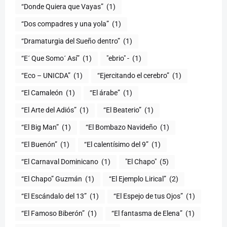
“Donde Quiera que Vayas”
(1)
“Dos compadres y una yola”
(1)
“Dramaturgia del Sueño dentro”
(1)
“E´ Que Somo´ Así”
(1)
"ebrio" -
(1)
“Eco – UNICDA”
(1)
“Ejercitando el cerebro”
(1)
“El Camaleón
(1)
“El árabe”
(1)
“El Arte del Adiós”
(1)
“El Beaterio”
(1)
“El Big Man”
(1)
“El Bombazo Navideño
(1)
“El Buenón”
(1)
“El calentísimo del 9”
(1)
“El Carnaval Dominicano
(1)
"El Chapo"
(5)
“El Chapo” Guzmán
(1)
“El Ejemplo Lirical”
(2)
“El Escándalo del 13”
(1)
“El Espejo de tus Ojos”
(1)
“El Famoso Biberón”
(1)
“El fantasma de Elena”
(1)