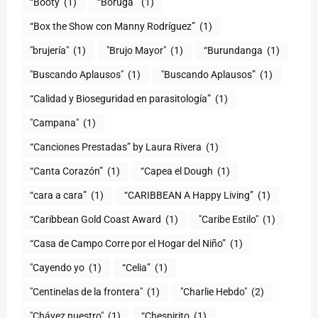
“Booty
(1)
“Boruga”
(1)
“Box the Show con Manny Rodríguez”
(1)
"brujería"
(1)
"Brujo Mayor"
(1)
“Burundanga
(1)
"Buscando Aplausos"
(1)
"Buscando Aplausos”
(1)
(1)
"Campana"
(1)
“Canciones Prestadas” by Laura Rivera
(1)
“Canta Corazón”
(1)
“Capea el Dough
(1)
“cara a cara”
(1)
“CARIBBEAN A Happy Living”
(1)
(1)
"Caribe Estilo"
(1)
“Casa de Campo Corre por el Hogar del Niño”
(1)
"Cayendo yo
(1)
(1)
"Centinelas de la frontera"
(1)
"Charlie Hebdo"
(2)
"Chávez nuestro"
(1)
“Chespirito
(1)