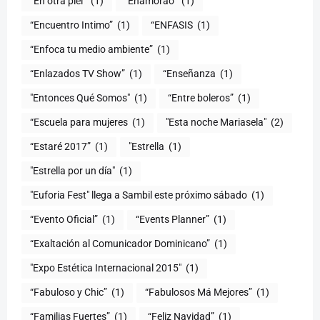
“En otra piel”
(1)
“Enamorao”
(1)
“Encuentro Intimo”
(1)
“ENFASIS
(1)
“Enfoca tu medio ambiente”
(1)
“Enlazados TV Show”
(1)
“Enseñanza
(1)
"Entonces Qué Somos"
(1)
“Entre boleros”
(1)
“Escuela para mujeres
(1)
"Esta noche Mariasela"
(2)
“Estaré 2017”
(1)
"Estrella
(1)
"Estrella por un día"
(1)
"Euforia Fest" llega a Sambil este próximo sábado
(1)
“Evento Oficial”
(1)
“Events Planner”
(1)
“Exaltación al Comunicador Dominicano”
(1)
"Expo Estética Internacional 2015"
(1)
“Fabuloso y Chic”
(1)
“Fabulosos Má Mejores”
(1)
“Familias Fuertes”
(1)
“Feliz Navidad”
(1)