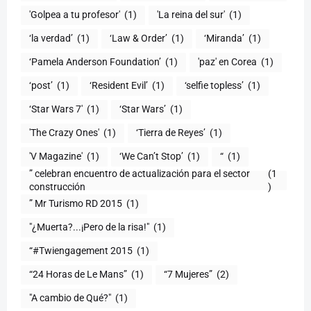
'Golpea a tu profesor'
(1)
'La reina del sur'
(1)
‘la verdad’
(1)
‘Law & Order’
(1)
‘Miranda’
(1)
‘Pamela Anderson Foundation’
(1)
'paz' en Corea
(1)
‘post’
(1)
‘Resident Evil’
(1)
‘selfie topless’
(1)
‘Star Wars 7′
(1)
‘Star Wars’
(1)
'The Crazy Ones'
(1)
‘Tierra de Reyes’
(1)
'V Magazine'
(1)
‘We Can’t Stop’
(1)
“
(1)
” celebran encuentro de actualización para el sector
(1
construcción
)
” Mr Turismo RD 2015
(1)
"¿Muerta?...¡Pero de la risa!"
(1)
“#Twiengagement 2015
(1)
“24 Horas de Le Mans”
(1)
“7 Mujeres”
(2)
(1)