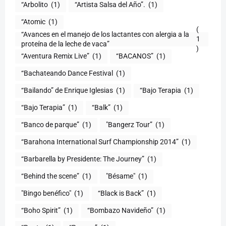
“Arbolito
(1)
“Artista Salsa del Año”.
(1)
“Atomic
(1)
(
“Avances en el manejo de los lactantes con alergia a la
1
proteína de la leche de vaca”
)
“Aventura Remix Live”
(1)
“BACANOS”
(1)
“Bachateando Dance Festival
(1)
“Bailando” de Enrique Iglesias
(1)
“Bajo Terapia
(1)
“Bajo Terapia”
(1)
“Balk”
(1)
“Banco de parque”
(1)
"Bangerz Tour”
(1)
“Barahona International Surf Championship 2014”
(1)
“Barbarella by Presidente: The Journey”
(1)
“Behind the scene”
(1)
"Bésame"
(1)
"Bingo benéfico"
(1)
“Black is Back”
(1)
“Boho Spirit”
(1)
“Bombazo Navideño”
(1)