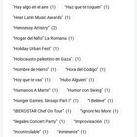
"Hay algo en el aire
(1)
“Haz que te toquen”
(1)
"Heat Latin Music Awards"
(1)
“Hennessy Artistry”
(2)
“Hogar del Niño” La Romana
(1)
(1)
"Holocausto palestino en Gaza".
(1)
“Hombre de Hierro”
(1)
(1)
"Hoy que te vas"
(1)
"Hubo Alguien"
(1)
“Humanos A Marte”
(1)
"Humor con Swing"
(1)
(1)
“I Believe”
(1)
“IBEROSTAR Chef On Tour”
(1)
“Ignore No More
(1)
“Ilegales Concert Party”
(1)
“Improvisación
(1)
“Incontrolable”
(1)
“inminente”
(1)