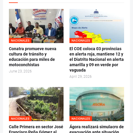
NACIONALES
NACIONALES
Conatra promueve nueva
El COE coloca 03 provincias
cultura de tránsito y
en alerta roja, mantiene 12 y
educación para miles de
el Diatrito Nacional en alerta
motoconchistas
amarilla y 09 en verde por
vaguada
June 23, 2026
April 29, 2026
NACIONALES
NACIONALES
Calle Primera en sector José
Ágora realizará simulacro de
Francisco Peña Gómez al
evacuación ante situación