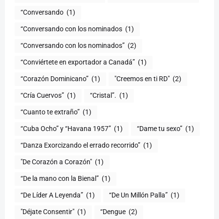
“Conversando
(1)
“Conversando con los nominados
(1)
“Conversando con los nominados”
(2)
“Conviértete en exportador a Canadá”
(1)
“Corazón Dominicano”
(1)
"Creemos en ti RD"
(2)
“Cría Cuervos”
(1)
“Cristal”.
(1)
“Cuanto te extraño”
(1)
“Cuba Ocho” y “Havana 1957”
(1)
“Dame tu sexo”
(1)
“Danza Exorcizando el errado recorrido”
(1)
"De Corazón a Corazón"
(1)
(1)
“De Líder A Leyenda”
(1)
“De Un Millón Palla”
(1)
"Déjate Consentir"
(1)
“Dengue
(2)