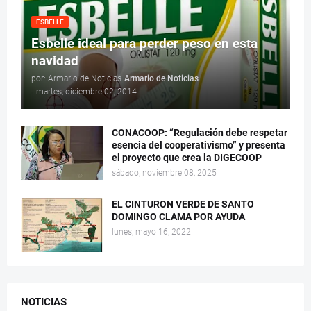
ESBELLE
Esbelle ideal para perder peso en esta
navidad
por: Armario de Noticias
Armario de Noticias
-
martes, diciembre 02, 2014
CONACOOP: “Regulación debe respetar
esencia del cooperativismo” y presenta
el proyecto que crea la DIGECOOP
sábado, noviembre 08, 2025
EL CINTURON VERDE DE SANTO
DOMINGO CLAMA POR AYUDA
lunes, mayo 16, 2022
NOTICIAS