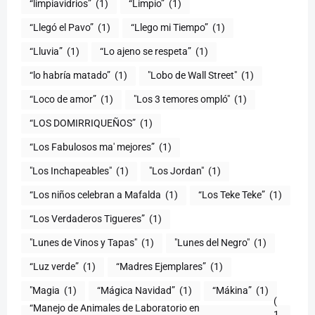
“limpiavidrios”
(1)
“Limpio”
(1)
“Llegó el Pavo”
(1)
“Llego mi Tiempo”
(1)
“Lluvia”
(1)
“Lo ajeno se respeta”
(1)
“lo habría matado”
(1)
"Lobo de Wall Street"
(1)
“Loco de amor”
(1)
"Los 3 temores ompló"
(1)
(1)
“Los Fabulosos ma' mejores”
(1)
"Los Inchapeables"
(1)
"Los Jordan"
(1)
“Los niños celebran a Mafalda
(1)
“Los Teke Teke”
(1)
“Los Verdaderos Tigueres”
(1)
"Lunes de Vinos y Tapas"
(1)
"Lunes del Negro"
(1)
“Luz verde”
(1)
“Madres Ejemplares”
(1)
"Magia
(1)
“Mágica Navidad”
(1)
“Mákina”
(1)
(
“Manejo de Animales de Laboratorio en
1