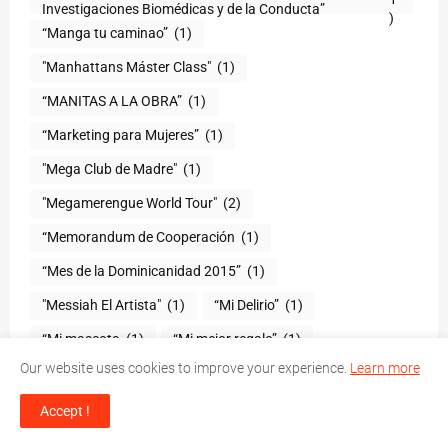
)
“Manga tu caminao”
(1)
"Manhattans Máster Class"
(1)
“MANITAS A LA OBRA”
(1)
“Marketing para Mujeres”
(1)
"Mega Club de Madre"
(1)
"Megamerengue World Tour"
(2)
“Memorandum de Cooperación
(1)
“Mes de la Dominicanidad 2015”
(1)
"Messiah El Artista"
(1)
“Mi Delirio”
(1)
“Mi mascota
(1)
“Mi mejor regalo”
(1)
Our website uses cookies to improve your experience.
Learn more
“Mi novia y yo
(1)
"Mi patria"
(1)
“Mi Precioso Manatí”
(1)
“Mi Primer Carro”
(1)
Accept !
"Miami Salsa Congress 2015"
(1)