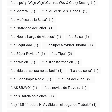
“La Lipo” y “Weje Weje”.Carlitos Wey & Crazy Desing
(1)
“La Montra”
(1)
“La Mujer de Mis Sueños”
(1)
“La Muñeca de la Salsa”
(1)
“La Natividad del Señor”
(1)
“La Noche Larga de Museos”
(1)
“La Salsa
(1)
“La Seguridad
(1)
"La Super Navidad Urbana''
(1)
“La Súper Revista”
(1)
“La Tipa”
(2)
“La traición”
(1)
“La Transformación
(1)
“La vida del solista no es fácil”
(1)
“La vida se va”
(1)
“La Vida Simple Radio”
(1)
“La Voz del Yuna”
(2)
“LAS BRAVO”
(1)
“Las novias de Travolta
(1)
“Lenis García opiniones”
(1)
“Ley 135-11 sobre HIV y Sida en el Lugar de Trabajo”
(1)