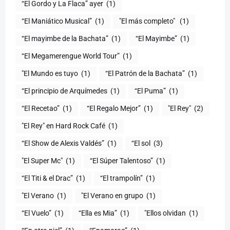
“El Gordo y La Flaca” ayer
(1)
“El Maniático Musical”
(1)
"El más completo" ​
(1)
“El mayimbe de la Bachata”
(1)
“El Mayimbe”
(1)
“El Megamerengue World Tour”
(1)
"El Mundo es tuyo
(1)
“El Patrón de la Bachata”
(1)
“El principio de Arquímedes
(1)
“El Puma”
(1)
“El Recetao”
(1)
“El Regalo Mejor”
(1)
"El Rey"
(2)
"El Rey" en Hard Rock Café
(1)
“El Show de Alexis Valdés”
(1)
“El sol
(3)
"El Super Mc"
(1)
(1)
“El Titi & el Drac”
(1)
“El trampolín”
(1)
"El Verano
(1)
"El Verano en grupo
(1)
(1)
“Ella es Mia”
(1)
"Ellos olvidan
(1)