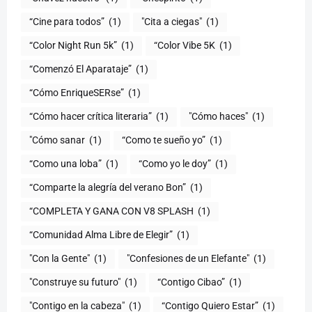
“Cine para todos”
(1)
"Cita a ciegas"
(1)
“Color Night Run 5k”
(1)
“Color Vibe 5K
(1)
“Comenzó El Aparataje”
(1)
“Cómo EnriqueSERse”
(1)
(1)
"Cómo haces"
(1)
"Cómo sanar
(1)
“Como te sueño yo”
(1)
“Como una loba”
(1)
“Como yo le doy”
(1)
“Comparte la alegría del verano Bon”
(1)
“COMPLETA Y GANA CON V8 SPLASH
(1)
“Comunidad Alma Libre de Elegir”
(1)
"Con la Gente"
(1)
"Confesiones de un Elefante"
(1)
"Construye su futuro"
(1)
“Contigo Cibao”
(1)
"Contigo en la cabeza"
(1)
“Contigo Quiero Estar”
(1)