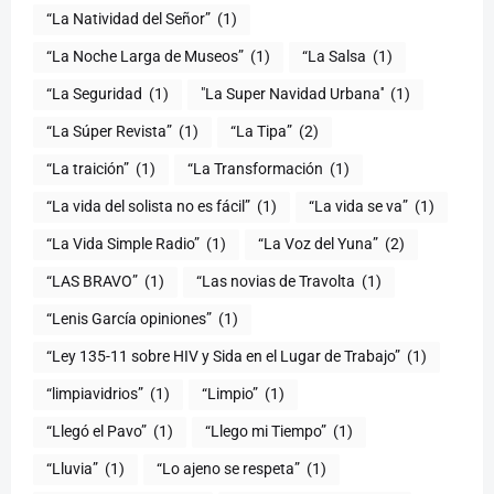
“La Natividad del Señor”
(1)
“La Noche Larga de Museos”
(1)
“La Salsa
(1)
“La Seguridad
(1)
"La Super Navidad Urbana''
(1)
“La Súper Revista”
(1)
“La Tipa”
(2)
“La traición”
(1)
“La Transformación
(1)
“La vida del solista no es fácil”
(1)
“La vida se va”
(1)
“La Vida Simple Radio”
(1)
“La Voz del Yuna”
(2)
“LAS BRAVO”
(1)
“Las novias de Travolta
(1)
“Lenis García opiniones”
(1)
“Ley 135-11 sobre HIV y Sida en el Lugar de Trabajo”
(1)
“limpiavidrios”
(1)
“Limpio”
(1)
“Llegó el Pavo”
(1)
“Llego mi Tiempo”
(1)
“Lluvia”
(1)
“Lo ajeno se respeta”
(1)