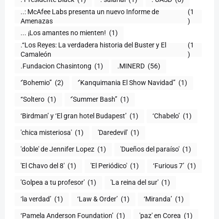
..: McAfee Labs presenta un nuevo Informe de
(1
)
... ¡Los amantes no mienten!
(1)
.“Los Reyes: La verdadera historia del Buster y El
(1
Camaleón
)
.Fundacion Chasintong
(1)
.MINERD
(56)
‘’Bohemio’’
(2)
‘’Kanquimania El Show Navidad’’
(1)
‘‘Soltero
(1)
‘’Summer Bash’’
(1)
‘Birdman’ y ‘El gran hotel Budapest’
(1)
‘Chabelo’
(1)
'chica misteriosa'
(1)
'Daredevil'
(1)
'doble' de Jennifer Lopez
(1)
'Dueños del paraíso'
(1)
'El Chavo del 8'
(1)
'El Periódico'
(1)
‘Furious 7’
(1)
'Golpea a tu profesor'
(1)
'La reina del sur'
(1)
‘la verdad’
(1)
‘Law & Order’
(1)
‘Miranda’
(1)
‘Pamela Anderson Foundation’
(1)
'paz' en Corea
(1)