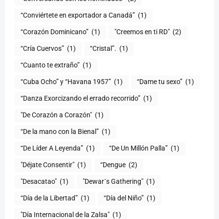
“Conviértete en exportador a Canadá”
(1)
“Corazón Dominicano”
(1)
"Creemos en ti RD"
(2)
“Cría Cuervos”
(1)
“Cristal”.
(1)
“Cuanto te extraño”
(1)
“Cuba Ocho” y “Havana 1957”
(1)
“Dame tu sexo”
(1)
“Danza Exorcizando el errado recorrido”
(1)
"De Corazón a Corazón"
(1)
(1)
“De Líder A Leyenda”
(1)
“De Un Millón Palla”
(1)
"Déjate Consentir"
(1)
“Dengue
(2)
"Desacatao"
(1)
"Dewar´s Gathering"
(1)
(1)
“Día del Niño”
(1)
"Día Internacional de la Zalsa"
(1)