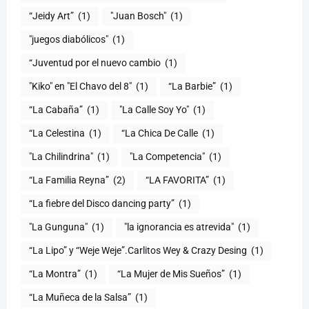
“Jeidy Art”
(1)
"Juan Bosch"
(1)
"juegos diabólicos"
(1)
“Juventud por el nuevo cambio
(1)
"Kiko" en "El Chavo del 8"
(1)
“La Barbie”
(1)
“La Cabaña”
(1)
"La Calle Soy Yo"
(1)
“La Celestina
(1)
“La Chica De Calle
(1)
"La Chilindrina"
(1)
"La Competencia"
(1)
“La Familia Reyna”
(2)
“LA FAVORITA”
(1)
“La fiebre del Disco dancing party”
(1)
(1)
"la ignorancia es atrevida"
(1)
“La Lipo” y “Weje Weje”.Carlitos Wey & Crazy Desing
(1)
“La Montra”
(1)
“La Mujer de Mis Sueños”
(1)
“La Muñeca de la Salsa”
(1)