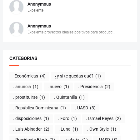
Anonymous
Excelente
Anonymous
Excelente proyectos ideales positivos para producc...
CATEGORIAS
-Económicas
(4)
¿y si te quedas qué?
(1)
. anuncia
(1)
. nuevo
(1)
. Presidencia
(2)
. prostituirse
(1)
. Quintanilla
(1)
. República Dominicana
(1)
. UASD
(3)
. disposiciones
(1)
. Foro
(1)
. Ismael Reyes
(2)
. Luis Abinader
(2)
. Luna
(1)
. Own Style
(1)
. Presidente Black
(1)
. salarial
(1)
. UASD
(8)