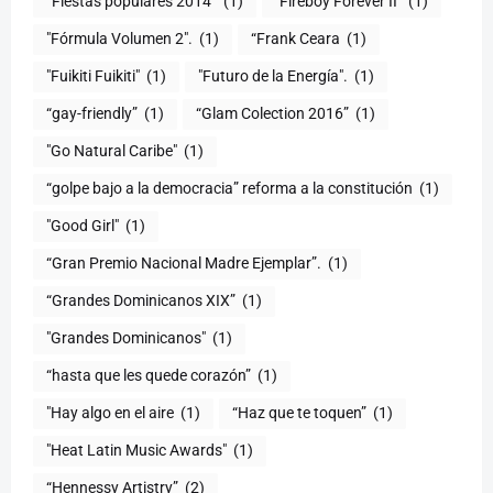
“Fiestas populares 2014”
(1)
"Fireboy Forever II"
(1)
"Fórmula Volumen 2".
(1)
“Frank Ceara
(1)
"Fuikiti Fuikiti"
(1)
"Futuro de la Energía".
(1)
“gay-friendly”
(1)
“Glam Colection 2016”
(1)
"Go Natural Caribe"
(1)
“golpe bajo a la democracia” reforma a la constitución
(1)
"Good Girl"
(1)
“Gran Premio Nacional Madre Ejemplar”.
(1)
“Grandes Dominicanos XIX”
(1)
"Grandes Dominicanos"
(1)
(1)
"Hay algo en el aire
(1)
“Haz que te toquen”
(1)
"Heat Latin Music Awards"
(1)
“Hennessy Artistry”
(2)