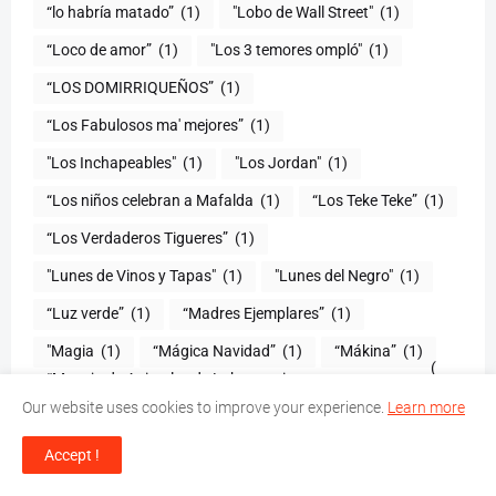
“lo habría matado”
(1)
"Lobo de Wall Street"
(1)
“Loco de amor”
(1)
"Los 3 temores ompló"
(1)
(1)
“Los Fabulosos ma' mejores”
(1)
"Los Inchapeables"
(1)
"Los Jordan"
(1)
“Los niños celebran a Mafalda
(1)
“Los Teke Teke”
(1)
“Los Verdaderos Tigueres”
(1)
"Lunes de Vinos y Tapas"
(1)
"Lunes del Negro"
(1)
“Luz verde”
(1)
“Madres Ejemplares”
(1)
"Magia
(1)
“Mágica Navidad”
(1)
“Mákina”
(1)
(
“Manejo de Animales de Laboratorio en
1
Our website uses cookies to improve your experience.
Learn more
)
“Manga tu caminao”
(1)
Accept !
"Manhattans Máster Class"
(1)