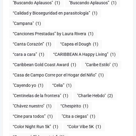
"Buscando Aplausos"
(1)
"Buscando Aplausos”
(1)
(1)
"Campana"
(1)
“Canciones Prestadas” by Laura Rivera
(1)
“Canta Corazón”
(1)
“Capea el Dough
(1)
“cara a cara”
(1)
“CARIBBEAN A Happy Living”
(1)
(1)
"Caribe Estilo"
(1)
“Casa de Campo Corre por el Hogar del Niño”
(1)
"Cayendo yo
(1)
(1)
"Centinelas de la frontera"
(1)
"Charlie Hebdo"
(2)
"Chávez nuestro"
(1)
“Chespirito
(1)
“Cine para todos”
(1)
"Cita a ciegas"
(1)
“Color Night Run 5k”
(1)
“Color Vibe 5K
(1)