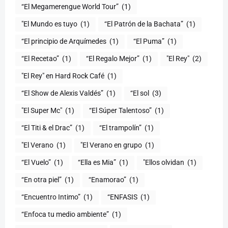
“El Megamerengue World Tour”
(1)
"El Mundo es tuyo
(1)
“El Patrón de la Bachata”
(1)
“El principio de Arquímedes
(1)
“El Puma”
(1)
“El Recetao”
(1)
“El Regalo Mejor”
(1)
"El Rey"
(2)
"El Rey" en Hard Rock Café
(1)
“El Show de Alexis Valdés”
(1)
“El sol
(3)
"El Super Mc"
(1)
(1)
“El Titi & el Drac”
(1)
“El trampolín”
(1)
"El Verano
(1)
"El Verano en grupo
(1)
(1)
“Ella es Mia”
(1)
"Ellos olvidan
(1)
“En otra piel”
(1)
“Enamorao”
(1)
“Encuentro Intimo”
(1)
“ENFASIS
(1)
“Enfoca tu medio ambiente”
(1)