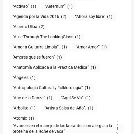
“Activao”
(1)
“Aeternum”
(1)
“Agenda por la Vida 2016
(2)
“Ahora soy libre”
(1)
“Alberto Ulloa
(2)
“Alice Through The LookingGlass
(1)
“Amor a Guitarra Limpia”.
(1)
“Amor Amor”
(1)
"Amores que se fueron"
(1)
“Anatomía Aplicada a la Práctica Médica”
(1)
“Ángeles
(1)
“Antropología Cultural y Folklorología”
(1)
“Año de la Danza”
(1)
“Aquí Se Va”
(1)
“Arbolito
(1)
“Artista Salsa del Año”.
(1)
“Atomic
(1)
(
“Avances en el manejo de los lactantes con alergia a la
1
proteína de la leche de vaca”