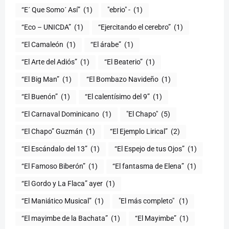
“E´ Que Somo´ Así”
(1)
"ebrio" -
(1)
“Eco – UNICDA”
(1)
“Ejercitando el cerebro”
(1)
“El Camaleón
(1)
“El árabe”
(1)
“El Arte del Adiós”
(1)
“El Beaterio”
(1)
“El Big Man”
(1)
“El Bombazo Navideño
(1)
“El Buenón”
(1)
“El calentísimo del 9”
(1)
“El Carnaval Dominicano
(1)
"El Chapo"
(5)
“El Chapo” Guzmán
(1)
“El Ejemplo Lirical”
(2)
“El Escándalo del 13”
(1)
“El Espejo de tus Ojos”
(1)
“El Famoso Biberón”
(1)
“El fantasma de Elena”
(1)
“El Gordo y La Flaca” ayer
(1)
“El Maniático Musical”
(1)
"El más completo" ​
(1)
“El mayimbe de la Bachata”
(1)
“El Mayimbe”
(1)