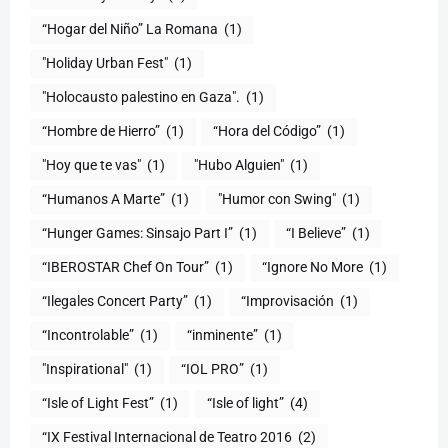
“Hogar del Niño” La Romana
(1)
(1)
"Holocausto palestino en Gaza".
(1)
“Hombre de Hierro”
(1)
(1)
"Hoy que te vas"
(1)
"Hubo Alguien"
(1)
“Humanos A Marte”
(1)
"Humor con Swing"
(1)
(1)
“I Believe”
(1)
“IBEROSTAR Chef On Tour”
(1)
“Ignore No More
(1)
“Ilegales Concert Party”
(1)
“Improvisación
(1)
“Incontrolable”
(1)
“inminente”
(1)
"Inspirational"
(1)
“IOL PRO”
(1)
“Isle of Light Fest”
(1)
“Isle of light”
(4)
“IX Festival Internacional de Teatro 2016
(2)