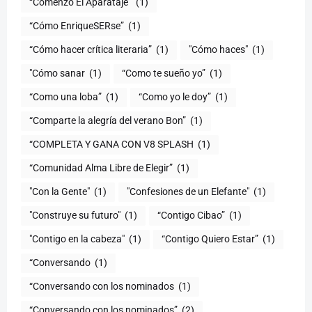
“Comenzó El Aparataje”
(1)
“Cómo EnriqueSERse”
(1)
(1)
"Cómo haces"
(1)
"Cómo sanar
(1)
“Como te sueño yo”
(1)
“Como una loba”
(1)
“Como yo le doy”
(1)
“Comparte la alegría del verano Bon”
(1)
“COMPLETA Y GANA CON V8 SPLASH
(1)
“Comunidad Alma Libre de Elegir”
(1)
"Con la Gente"
(1)
"Confesiones de un Elefante"
(1)
"Construye su futuro"
(1)
“Contigo Cibao”
(1)
"Contigo en la cabeza"
(1)
“Contigo Quiero Estar”
(1)
“Conversando
(1)
“Conversando con los nominados
(1)
“Conversando con los nominados”
(2)