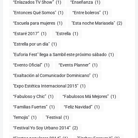
“Enlazados TV Show”
(1)
“Enseñanza
(1)
"Entonces Qué Somos"
(1)
“Entre boleros”
(1)
“Escuela para mujeres
(1)
"Esta noche Mariasela"
(2)
“Estaré 2017”
(1)
"Estrella
(1)
"Estrella por un día"
(1)
"Euforia Fest" llega a Sambil este próximo sábado
(1)
“Evento Oficial”
(1)
“Events Planner”
(1)
“Exaltación al Comunicador Dominicano”
(1)
"Expo Estética Internacional 2015"
(1)
“Fabuloso y Chic”
(1)
“Fabulosos Má Mejores”
(1)
“Familias Fuertes”
(1)
“Feliz Navidad”
(1)
"femojis"
(1)
"Festival
(1)
“Festival Yo Soy Urbano 2014”
(2)