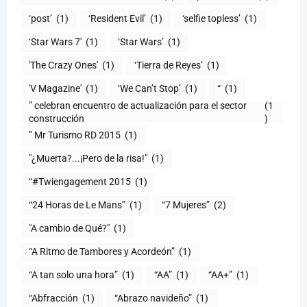
‘post’
(1)
‘Resident Evil’
(1)
‘selfie topless’
(1)
‘Star Wars 7′
(1)
‘Star Wars’
(1)
'The Crazy Ones'
(1)
‘Tierra de Reyes’
(1)
'V Magazine'
(1)
‘We Can’t Stop’
(1)
“
(1)
” celebran encuentro de actualización para el sector
(1
construcción
)
” Mr Turismo RD 2015
(1)
"¿Muerta?...¡Pero de la risa!"
(1)
“#Twiengagement 2015
(1)
“24 Horas de Le Mans”
(1)
“7 Mujeres”
(2)
(1)
“A Ritmo de Tambores y Acordeón”
(1)
“A tan solo una hora”
(1)
“AA”
(1)
“AA+”
(1)
“Abfracción
(1)
“Abrazo navideño”
(1)