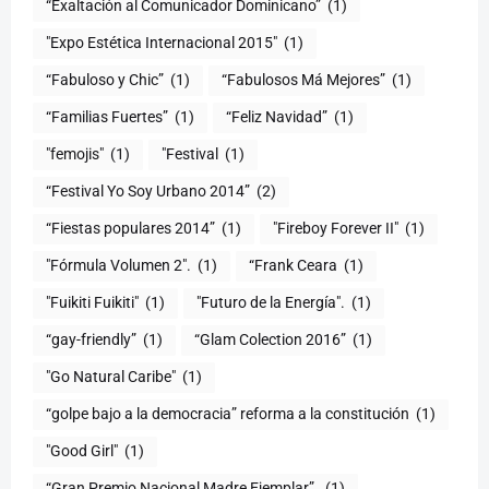
“Exaltación al Comunicador Dominicano”
(1)
"Expo Estética Internacional 2015"
(1)
“Fabuloso y Chic”
(1)
“Fabulosos Má Mejores”
(1)
“Familias Fuertes”
(1)
“Feliz Navidad”
(1)
"femojis"
(1)
"Festival
(1)
“Festival Yo Soy Urbano 2014”
(2)
“Fiestas populares 2014”
(1)
"Fireboy Forever II"
(1)
"Fórmula Volumen 2".
(1)
“Frank Ceara
(1)
"Fuikiti Fuikiti"
(1)
"Futuro de la Energía".
(1)
“gay-friendly”
(1)
“Glam Colection 2016”
(1)
"Go Natural Caribe"
(1)
“golpe bajo a la democracia” reforma a la constitución
(1)
"Good Girl"
(1)
“Gran Premio Nacional Madre Ejemplar”.
(1)