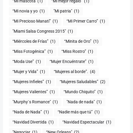
“Mi mascota
(1)
“Mi mejor regalo”
(1)
“Mi novia y yo
(1)
"Mi patria"
(1)
“Mi Precioso Manatí”
(1)
“Mi Primer Carro”
(1)
"Miami Salsa Congress 2015"
(1)
“Miércoles de Frías”
(1)
“Minita de Oro”
(1)
“Miss Fotogénica”
(1)
“Miss Rostro”
(1)
“Moda Use”
(1)
“Mujer Encuéntrate”
(1)
(1)
“Mujeres al borde”.
(4)
“Mujeres Infieles”
(1)
“Mujeres Saludables”
(2)
“Mujeres Valientes”
(1)
“Mundo Chiquito”
(1)
"Murphy`s Romance"
(1)
"Nada de nada"
(1)
“Nada de Nada”
(1)
“Nadie más que tú”
(1)
“Navidad Divertida
(1)
“Navidad Espectacular
(1)
"Negociar
(1)
“New Orleans"
(2)