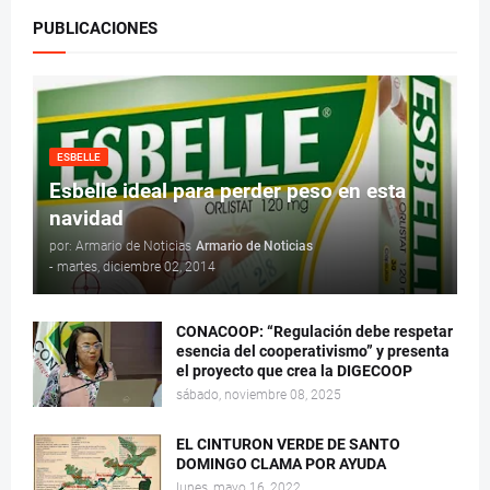
PUBLICACIONES
ESBELLE
Esbelle ideal para perder peso en esta
navidad
por: Armario de Noticias
Armario de Noticias
-
martes, diciembre 02, 2014
CONACOOP: “Regulación debe respetar
esencia del cooperativismo” y presenta
el proyecto que crea la DIGECOOP
sábado, noviembre 08, 2025
EL CINTURON VERDE DE SANTO
DOMINGO CLAMA POR AYUDA
lunes, mayo 16, 2022