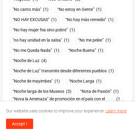
"No canto más"
(1)
“No estoy en Gente”
(1)
“NO HAY EXCUSAS”
(1)
“No hay más remedio”
(1)
“No hay mujer fea sino pobre”
(1)
"no hay unidad en la salsa"
(1)
(1)
“No me Queda Nada”
(1)
“Noche Buena”
(1)
“Noche de Luz
(4)
"Noche de Luz" transmite desde diferentes pueblos
(1)
(1)
“Noche Larga
(1)
“Noche larga de los Museos
(3)
(1)
“Nova la Amenaza” de promoción en el país con el
(1
tema “Amiga”
)
Our website uses cookies to improve your experience.
Learn more
“Nuestro amor”
(1)
“Nueva Cocina Dominicana”
(1)
“Ocaso Fashion Show”
(1)
"One Hell of A Nite"
(1)
Accept !
"One Less Lonely Girl"
(1)