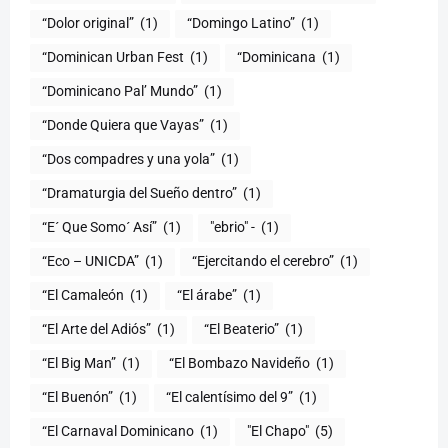
“Dolor original”
(1)
“Domingo Latino”
(1)
“Dominican Urban Fest
(1)
“Dominicana
(1)
“Dominicano Pal’ Mundo”
(1)
“Donde Quiera que Vayas”
(1)
“Dos compadres y una yola”
(1)
“Dramaturgia del Sueño dentro”
(1)
“E´ Que Somo´ Así”
(1)
"ebrio" -
(1)
“Eco – UNICDA”
(1)
“Ejercitando el cerebro”
(1)
“El Camaleón
(1)
“El árabe”
(1)
“El Arte del Adiós”
(1)
“El Beaterio”
(1)
“El Big Man”
(1)
“El Bombazo Navideño
(1)
“El Buenón”
(1)
“El calentísimo del 9”
(1)
“El Carnaval Dominicano
(1)
"El Chapo"
(5)