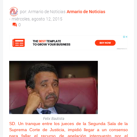
por: Armario de Noticias
Armario de Noticias
-
miércoles, agosto 12, 2015
0
Felix Bautista
SD. Un tranque entre los jueces de la Segunda Sala de la
Suprema Corte de Justicia, impidió llegar a un consenso
para fallar el recurso de apelación interpuesto por el