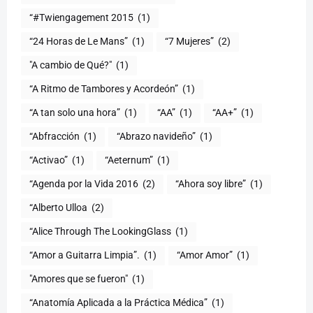
“#Twiengagement 2015
(1)
“24 Horas de Le Mans”
(1)
“7 Mujeres”
(2)
(1)
“A Ritmo de Tambores y Acordeón”
(1)
“A tan solo una hora”
(1)
“AA”
(1)
“AA+”
(1)
“Abfracción
(1)
“Abrazo navideño”
(1)
“Activao”
(1)
“Aeternum”
(1)
“Agenda por la Vida 2016
(2)
“Ahora soy libre”
(1)
“Alberto Ulloa
(2)
“Alice Through The LookingGlass
(1)
“Amor a Guitarra Limpia”.
(1)
“Amor Amor”
(1)
"Amores que se fueron"
(1)
“Anatomía Aplicada a la Práctica Médica”
(1)