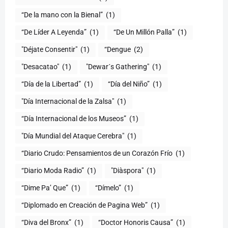
(1)
“De Líder A Leyenda”
(1)
“De Un Millón Palla”
(1)
"Déjate Consentir"
(1)
“Dengue
(2)
"Desacatao"
(1)
"Dewar´s Gathering"
(1)
(1)
“Día del Niño”
(1)
"Día Internacional de la Zalsa"
(1)
“Día Internacional de los Museos”
(1)
"Día Mundial del Ataque Cerebra"
(1)
“Diario Crudo: Pensamientos de un Corazón Frío
(1)
“Diario Moda Radio”
(1)
(1)
“Dime Pa’ Que”
(1)
“Dímelo”
(1)
“Diplomado en Creación de Pagina Web”
(1)
“Diva del Bronx”
(1)
“Doctor Honoris Causa”
(1)