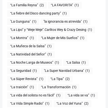
“La Familia Reyna”
(2)
“LA FAVORITA”
(1)
“La fiebre del Disco dancing party”
(1)
(1)
"la ignorancia es atrevida"
(1)
“La Lipo” y “Weje Weje”.Carlitos Wey & Crazy Desing
(1)
“La Montra”
(1)
“La Mujer de Mis Sueños”
(1)
“La Muñeca de la Salsa”
(1)
“La Natividad del Señor”
(1)
“La Noche Larga de Museos”
(1)
“La Salsa
(1)
“La Seguridad
(1)
"La Super Navidad Urbana''
(1)
“La Súper Revista”
(1)
“La Tipa”
(2)
“La traición”
(1)
“La Transformación
(1)
“La vida del solista no es fácil”
(1)
“La vida se va”
(1)
“La Vida Simple Radio”
(1)
“La Voz del Yuna”
(2)