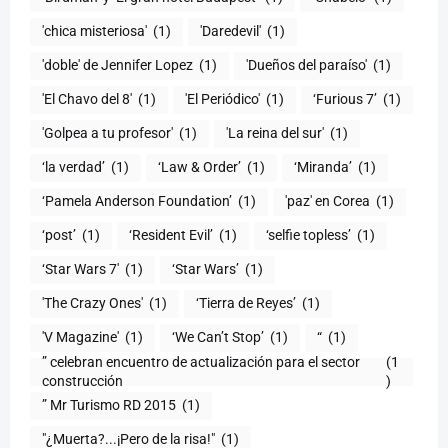
'chica misteriosa'
(1)
'Daredevil'
(1)
'doble' de Jennifer Lopez
(1)
'Dueños del paraíso'
(1)
'El Chavo del 8'
(1)
'El Periódico'
(1)
‘Furious 7’
(1)
'Golpea a tu profesor'
(1)
'La reina del sur'
(1)
‘la verdad’
(1)
‘Law & Order’
(1)
‘Miranda’
(1)
‘Pamela Anderson Foundation’
(1)
'paz' en Corea
(1)
‘post’
(1)
‘Resident Evil’
(1)
‘selfie topless’
(1)
‘Star Wars 7′
(1)
‘Star Wars’
(1)
'The Crazy Ones'
(1)
‘Tierra de Reyes’
(1)
'V Magazine'
(1)
‘We Can’t Stop’
(1)
“
(1)
” celebran encuentro de actualización para el sector
(1
construcción
)
” Mr Turismo RD 2015
(1)
"¿Muerta?...¡Pero de la risa!"
(1)