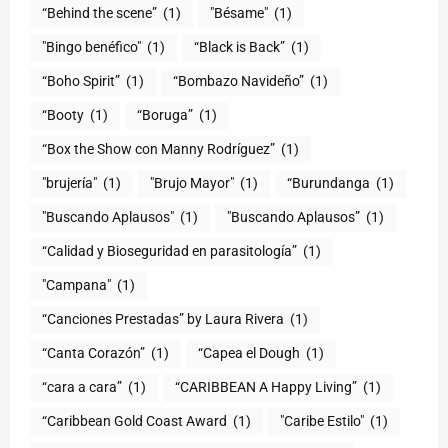
“Behind the scene”
(1)
"Bésame"
(1)
"Bingo benéfico"
(1)
“Black is Back”
(1)
“Boho Spirit”
(1)
“Bombazo Navideño”
(1)
“Booty
(1)
“Boruga”
(1)
“Box the Show con Manny Rodríguez”
(1)
"brujería"
(1)
"Brujo Mayor"
(1)
“Burundanga
(1)
"Buscando Aplausos"
(1)
"Buscando Aplausos”
(1)
(1)
"Campana"
(1)
“Canciones Prestadas” by Laura Rivera
(1)
“Canta Corazón”
(1)
“Capea el Dough
(1)
“cara a cara”
(1)
“CARIBBEAN A Happy Living”
(1)
(1)
"Caribe Estilo"
(1)