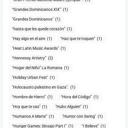
“Grandes Dominicanos XIX”
(1)
"Grandes Dominicanos"
(1)
(1)
"Hay algo en el aire
(1)
“Haz que te toquen”
(1)
"Heat Latin Music Awards"
(1)
“Hennessy Artistry”
(2)
“Hogar del Niño” La Romana
(1)
(1)
"Holocausto palestino en Gaza".
(1)
“Hombre de Hierro”
(1)
(1)
"Hoy que te vas"
(1)
"Hubo Alguien"
(1)
“Humanos A Marte”
(1)
"Humor con Swing"
(1)
(1)
“I Believe”
(1)