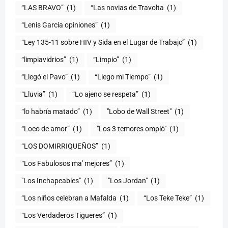
“LAS BRAVO”
(1)
“Las novias de Travolta
(1)
“Lenis García opiniones”
(1)
“Ley 135-11 sobre HIV y Sida en el Lugar de Trabajo”
(1)
“limpiavidrios”
(1)
“Limpio”
(1)
“Llegó el Pavo”
(1)
“Llego mi Tiempo”
(1)
“Lluvia”
(1)
“Lo ajeno se respeta”
(1)
“lo habría matado”
(1)
"Lobo de Wall Street"
(1)
“Loco de amor”
(1)
"Los 3 temores ompló"
(1)
(1)
“Los Fabulosos ma' mejores”
(1)
"Los Inchapeables"
(1)
"Los Jordan"
(1)
“Los niños celebran a Mafalda
(1)
“Los Teke Teke”
(1)
“Los Verdaderos Tigueres”
(1)