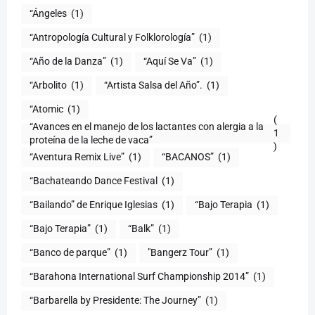
“Ángeles
(1)
“Antropología Cultural y Folklorología”
(1)
“Año de la Danza”
(1)
“Aquí Se Va”
(1)
“Arbolito
(1)
“Artista Salsa del Año”.
(1)
“Atomic
(1)
(
“Avances en el manejo de los lactantes con alergia a la
1
proteína de la leche de vaca”
)
“Aventura Remix Live”
(1)
“BACANOS”
(1)
“Bachateando Dance Festival
(1)
“Bailando” de Enrique Iglesias
(1)
“Bajo Terapia
(1)
“Bajo Terapia”
(1)
“Balk”
(1)
“Banco de parque”
(1)
"Bangerz Tour”
(1)
“Barahona International Surf Championship 2014”
(1)
“Barbarella by Presidente: The Journey”
(1)