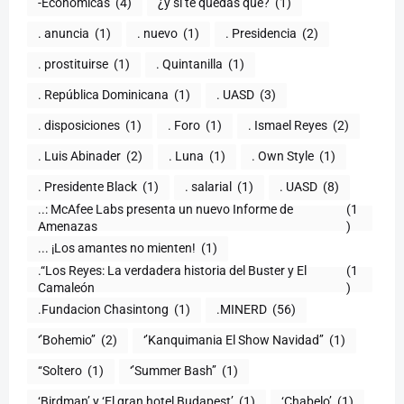
-Económicas
(4)
¿y si te quedas qué?
(1)
. anuncia
(1)
. nuevo
(1)
. Presidencia
(2)
. prostituirse
(1)
. Quintanilla
(1)
. República Dominicana
(1)
. UASD
(3)
. disposiciones
(1)
. Foro
(1)
. Ismael Reyes
(2)
. Luis Abinader
(2)
. Luna
(1)
. Own Style
(1)
. Presidente Black
(1)
. salarial
(1)
. UASD
(8)
..: McAfee Labs presenta un nuevo Informe de
(1
)
... ¡Los amantes no mienten!
(1)
.“Los Reyes: La verdadera historia del Buster y El
(1
Camaleón
)
.Fundacion Chasintong
(1)
.MINERD
(56)
‘’Bohemio’’
(2)
‘’Kanquimania El Show Navidad’’
(1)
‘‘Soltero
(1)
‘’Summer Bash’’
(1)
‘Birdman’ y ‘El gran hotel Budapest’
(1)
‘Chabelo’
(1)