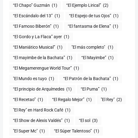
“El Chapo” Guzmán
(1)
“El Ejemplo Lirical”
(2)
“El Escándalo del 13”
(1)
“El Espejo de tus Ojos”
(1)
“El Famoso Biberón”
(1)
“El fantasma de Elena”
(1)
“El Gordo y La Flaca” ayer
(1)
“El Maniático Musical”
(1)
"El más completo" ​
(1)
“El mayimbe de la Bachata”
(1)
“El Mayimbe”
(1)
“El Megamerengue World Tour”
(1)
"El Mundo es tuyo
(1)
“El Patrón de la Bachata”
(1)
“El principio de Arquímedes
(1)
“El Puma”
(1)
“El Recetao”
(1)
“El Regalo Mejor”
(1)
"El Rey"
(2)
"El Rey" en Hard Rock Café
(1)
“El Show de Alexis Valdés”
(1)
“El sol
(3)
"El Super Mc"
(1)
(1)