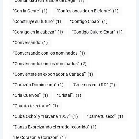
“Comunidad Alma Libre de Elegir”
(1)
"Con la Gente"
(1)
"Confesiones de un Elefante"
(1)
"Construye su futuro"
(1)
“Contigo Cibao”
(1)
"Contigo en la cabeza"
(1)
“Contigo Quiero Estar”
(1)
“Conversando
(1)
“Conversando con los nominados
(1)
“Conversando con los nominados”
(2)
“Conviértete en exportador a Canadá”
(1)
“Corazón Dominicano”
(1)
"Creemos en ti RD"
(2)
“Cría Cuervos”
(1)
“Cristal”.
(1)
“Cuanto te extraño”
(1)
“Cuba Ocho” y “Havana 1957”
(1)
“Dame tu sexo”
(1)
“Danza Exorcizando el errado recorrido”
(1)
"De Corazón a Corazón"
(1)