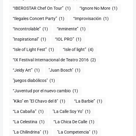
“IBEROSTAR Chef On Tour”
(1)
“Ignore No More
(1)
“Ilegales Concert Party”
(1)
“Improvisación
(1)
“Incontrolable”
(1)
“inminente”
(1)
"Inspirational"
(1)
“IOL PRO”
(1)
“Isle of Light Fest”
(1)
“Isle of light”
(4)
“IX Festival Internacional de Teatro 2016
(2)
“Jeidy Art”
(1)
"Juan Bosch"
(1)
"juegos diabólicos"
(1)
“Juventud por el nuevo cambio
(1)
"Kiko" en "El Chavo del 8"
(1)
“La Barbie”
(1)
“La Cabaña”
(1)
"La Calle Soy Yo"
(1)
“La Celestina
(1)
“La Chica De Calle
(1)
"La Chilindrina"
(1)
"La Competencia"
(1)