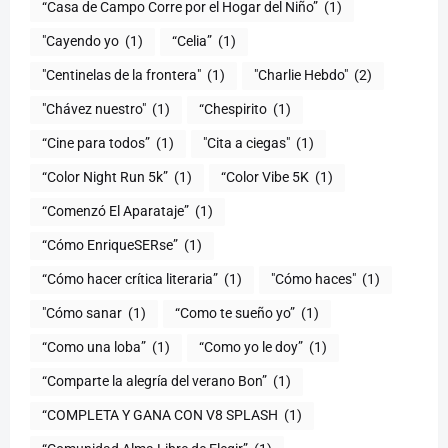
“Casa de Campo Corre por el Hogar del Niño”
(1)
"Cayendo yo
(1)
(1)
"Centinelas de la frontera"
(1)
"Charlie Hebdo"
(2)
"Chávez nuestro"
(1)
“Chespirito
(1)
“Cine para todos”
(1)
"Cita a ciegas"
(1)
“Color Night Run 5k”
(1)
“Color Vibe 5K
(1)
“Comenzó El Aparataje”
(1)
“Cómo EnriqueSERse”
(1)
(1)
"Cómo haces"
(1)
"Cómo sanar
(1)
“Como te sueño yo”
(1)
“Como una loba”
(1)
“Como yo le doy”
(1)
“Comparte la alegría del verano Bon”
(1)
“COMPLETA Y GANA CON V8 SPLASH
(1)