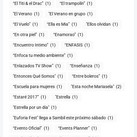
“El Titi & el Drac”
(1)
“El trampolín”
(1)
"El Verano
(1)
"El Verano en grupo
(1)
(1)
“Ella es Mia”
(1)
"Ellos olvidan
(1)
“En otra piel”
(1)
“Enamorao”
(1)
“Encuentro Intimo”
(1)
“ENFASIS
(1)
“Enfoca tu medio ambiente”
(1)
“Enlazados TV Show”
(1)
“Enseñanza
(1)
"Entonces Qué Somos"
(1)
“Entre boleros”
(1)
“Escuela para mujeres
(1)
"Esta noche Mariasela"
(2)
“Estaré 2017”
(1)
"Estrella
(1)
"Estrella por un día"
(1)
"Euforia Fest" llega a Sambil este próximo sábado
(1)
“Evento Oficial”
(1)
“Events Planner”
(1)