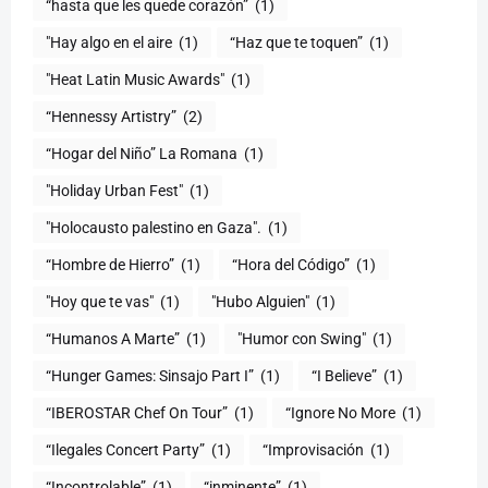
(1)
"Hay algo en el aire
(1)
“Haz que te toquen”
(1)
"Heat Latin Music Awards"
(1)
“Hennessy Artistry”
(2)
“Hogar del Niño” La Romana
(1)
(1)
"Holocausto palestino en Gaza".
(1)
“Hombre de Hierro”
(1)
(1)
"Hoy que te vas"
(1)
"Hubo Alguien"
(1)
“Humanos A Marte”
(1)
"Humor con Swing"
(1)
(1)
“I Believe”
(1)
“IBEROSTAR Chef On Tour”
(1)
“Ignore No More
(1)
“Ilegales Concert Party”
(1)
“Improvisación
(1)
“Incontrolable”
(1)
“inminente”
(1)