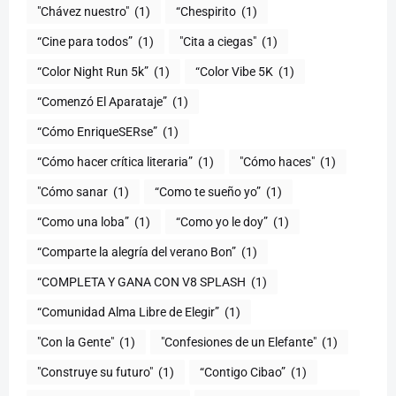
"Chávez nuestro"
(1)
“Chespirito
(1)
“Cine para todos”
(1)
"Cita a ciegas"
(1)
“Color Night Run 5k”
(1)
“Color Vibe 5K
(1)
“Comenzó El Aparataje”
(1)
“Cómo EnriqueSERse”
(1)
(1)
"Cómo haces"
(1)
"Cómo sanar
(1)
“Como te sueño yo”
(1)
“Como una loba”
(1)
“Como yo le doy”
(1)
“Comparte la alegría del verano Bon”
(1)
“COMPLETA Y GANA CON V8 SPLASH
(1)
“Comunidad Alma Libre de Elegir”
(1)
"Con la Gente"
(1)
"Confesiones de un Elefante"
(1)
"Construye su futuro"
(1)
“Contigo Cibao”
(1)