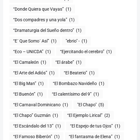
“Donde Quiera que Vayas”
(1)
“Dos compadres y una yola”
(1)
“Dramaturgia del Sueño dentro”
(1)
“E´ Que Somo´ Así”
(1)
"ebrio" -
(1)
“Eco – UNICDA”
(1)
“Ejercitando el cerebro”
(1)
“El Camaleón
(1)
“El árabe”
(1)
“El Arte del Adiós”
(1)
“El Beaterio”
(1)
“El Big Man”
(1)
“El Bombazo Navideño
(1)
“El Buenón”
(1)
“El calentísimo del 9”
(1)
“El Carnaval Dominicano
(1)
"El Chapo"
(5)
“El Chapo” Guzmán
(1)
“El Ejemplo Lirical”
(2)
“El Escándalo del 13”
(1)
“El Espejo de tus Ojos”
(1)
“El Famoso Biberón”
(1)
“El fantasma de Elena”
(1)