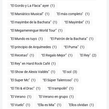
“El Gordo y La Flaca” ayer
(1)
“El Maniático Musical”
(1)
"El más completo" ​
(1)
“El mayimbe de la Bachata”
(1)
“El Mayimbe”
(1)
“El Megamerengue World Tour”
(1)
"El Mundo es tuyo
(1)
“El Patrón de la Bachata”
(1)
“El principio de Arquímedes
(1)
“El Puma”
(1)
“El Recetao”
(1)
“El Regalo Mejor”
(1)
"El Rey"
(2)
"El Rey" en Hard Rock Café
(1)
“El Show de Alexis Valdés”
(1)
“El sol
(3)
"El Super Mc"
(1)
(1)
“El Titi & el Drac”
(1)
“El trampolín”
(1)
"El Verano
(1)
"El Verano en grupo
(1)
(1)
“Ella es Mia”
(1)
"Ellos olvidan
(1)