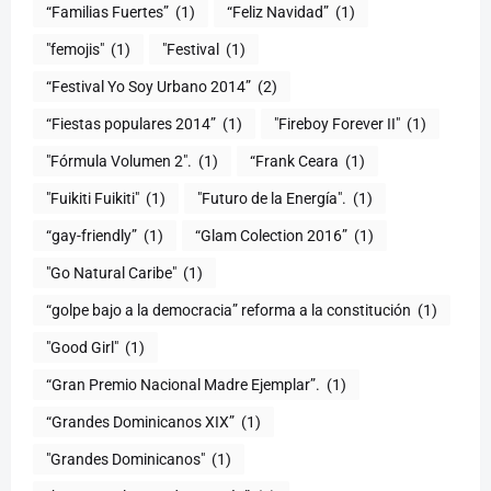
“Familias Fuertes”
(1)
“Feliz Navidad”
(1)
"femojis"
(1)
"Festival
(1)
“Festival Yo Soy Urbano 2014”
(2)
“Fiestas populares 2014”
(1)
"Fireboy Forever II"
(1)
"Fórmula Volumen 2".
(1)
“Frank Ceara
(1)
"Fuikiti Fuikiti"
(1)
"Futuro de la Energía".
(1)
“gay-friendly”
(1)
“Glam Colection 2016”
(1)
"Go Natural Caribe"
(1)
“golpe bajo a la democracia” reforma a la constitución
(1)
"Good Girl"
(1)
“Gran Premio Nacional Madre Ejemplar”.
(1)
“Grandes Dominicanos XIX”
(1)
"Grandes Dominicanos"
(1)