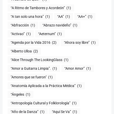
“A Ritmo de Tambores y Acordeón”
(1)
“A tan solo una hora”
(1)
“AA”
(1)
“AA+”
(1)
“Abfracción
(1)
“Abrazo navideño”
(1)
“Activao”
(1)
“Aeternum”
(1)
“Agenda por la Vida 2016
(2)
“Ahora soy libre”
(1)
“Alberto Ulloa
(2)
“Alice Through The LookingGlass
(1)
“Amor a Guitarra Limpia”.
(1)
“Amor Amor”
(1)
"Amores que se fueron"
(1)
“Anatomía Aplicada a la Práctica Médica”
(1)
“Ángeles
(1)
“Antropología Cultural y Folklorología”
(1)
“Año de la Danza”
(1)
“Aquí Se Va”
(1)