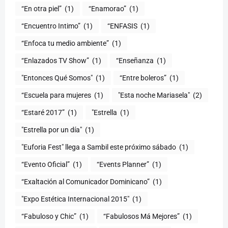
“En otra piel”
(1)
“Enamorao”
(1)
“Encuentro Intimo”
(1)
“ENFASIS
(1)
“Enfoca tu medio ambiente”
(1)
“Enlazados TV Show”
(1)
“Enseñanza
(1)
"Entonces Qué Somos"
(1)
“Entre boleros”
(1)
“Escuela para mujeres
(1)
"Esta noche Mariasela"
(2)
“Estaré 2017”
(1)
"Estrella
(1)
"Estrella por un día"
(1)
"Euforia Fest" llega a Sambil este próximo sábado
(1)
“Evento Oficial”
(1)
“Events Planner”
(1)
“Exaltación al Comunicador Dominicano”
(1)
"Expo Estética Internacional 2015"
(1)
“Fabuloso y Chic”
(1)
“Fabulosos Má Mejores”
(1)