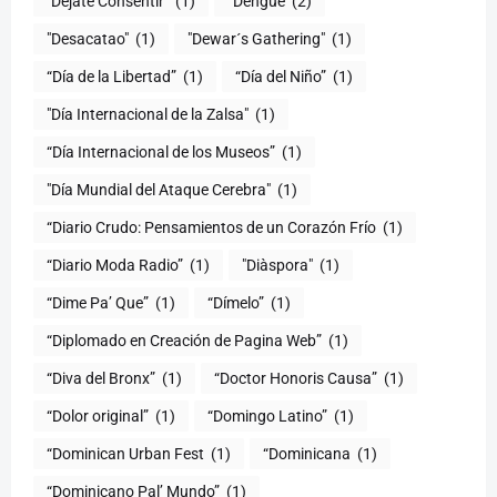
"Déjate Consentir"
(1)
“Dengue
(2)
"Desacatao"
(1)
"Dewar´s Gathering"
(1)
(1)
“Día del Niño”
(1)
"Día Internacional de la Zalsa"
(1)
“Día Internacional de los Museos”
(1)
"Día Mundial del Ataque Cerebra"
(1)
“Diario Crudo: Pensamientos de un Corazón Frío
(1)
“Diario Moda Radio”
(1)
(1)
“Dime Pa’ Que”
(1)
“Dímelo”
(1)
“Diplomado en Creación de Pagina Web”
(1)
“Diva del Bronx”
(1)
“Doctor Honoris Causa”
(1)
“Dolor original”
(1)
“Domingo Latino”
(1)
“Dominican Urban Fest
(1)
“Dominicana
(1)
“Dominicano Pal’ Mundo”
(1)