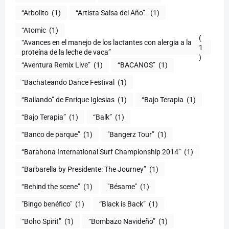
“Arbolito
(1)
“Artista Salsa del Año”.
(1)
“Atomic
(1)
(
“Avances en el manejo de los lactantes con alergia a la
1
proteína de la leche de vaca”
)
“Aventura Remix Live”
(1)
“BACANOS”
(1)
“Bachateando Dance Festival
(1)
“Bailando” de Enrique Iglesias
(1)
“Bajo Terapia
(1)
“Bajo Terapia”
(1)
“Balk”
(1)
“Banco de parque”
(1)
"Bangerz Tour”
(1)
“Barahona International Surf Championship 2014”
(1)
“Barbarella by Presidente: The Journey”
(1)
“Behind the scene”
(1)
"Bésame"
(1)
"Bingo benéfico"
(1)
“Black is Back”
(1)
“Boho Spirit”
(1)
“Bombazo Navideño”
(1)