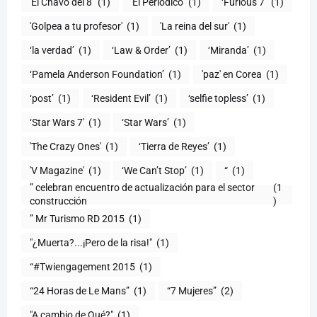
'El Chavo del 8'
(1)
'El Periódico'
(1)
‘Furious 7’
(1)
'Golpea a tu profesor'
(1)
'La reina del sur'
(1)
‘la verdad’
(1)
‘Law & Order’
(1)
‘Miranda’
(1)
‘Pamela Anderson Foundation’
(1)
'paz' en Corea
(1)
‘post’
(1)
‘Resident Evil’
(1)
‘selfie topless’
(1)
‘Star Wars 7′
(1)
‘Star Wars’
(1)
'The Crazy Ones'
(1)
‘Tierra de Reyes’
(1)
'V Magazine'
(1)
‘We Can’t Stop’
(1)
“
(1)
” celebran encuentro de actualización para el sector
(1
construcción
)
” Mr Turismo RD 2015
(1)
"¿Muerta?...¡Pero de la risa!"
(1)
“#Twiengagement 2015
(1)
“24 Horas de Le Mans”
(1)
“7 Mujeres”
(2)
(1)