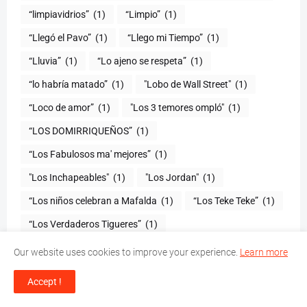
“limpiavidrios”
(1)
“Limpio”
(1)
“Llegó el Pavo”
(1)
“Llego mi Tiempo”
(1)
“Lluvia”
(1)
“Lo ajeno se respeta”
(1)
“lo habría matado”
(1)
"Lobo de Wall Street"
(1)
“Loco de amor”
(1)
"Los 3 temores ompló"
(1)
(1)
“Los Fabulosos ma' mejores”
(1)
"Los Inchapeables"
(1)
"Los Jordan"
(1)
“Los niños celebran a Mafalda
(1)
“Los Teke Teke”
(1)
“Los Verdaderos Tigueres”
(1)
"Lunes de Vinos y Tapas"
(1)
"Lunes del Negro"
(1)
Our website uses cookies to improve your experience.
Learn more
“Luz verde”
(1)
“Madres Ejemplares”
(1)
Accept !
"Magia
(1)
“Mágica Navidad”
(1)
“Mákina”
(1)
(