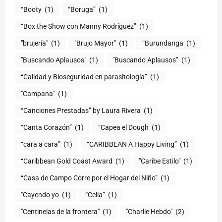
“Booty
(1)
“Boruga”
(1)
“Box the Show con Manny Rodríguez”
(1)
"brujería"
(1)
"Brujo Mayor"
(1)
“Burundanga
(1)
"Buscando Aplausos"
(1)
"Buscando Aplausos”
(1)
(1)
"Campana"
(1)
“Canciones Prestadas” by Laura Rivera
(1)
“Canta Corazón”
(1)
“Capea el Dough
(1)
“cara a cara”
(1)
“CARIBBEAN A Happy Living”
(1)
(1)
"Caribe Estilo"
(1)
“Casa de Campo Corre por el Hogar del Niño”
(1)
"Cayendo yo
(1)
(1)
"Centinelas de la frontera"
(1)
"Charlie Hebdo"
(2)