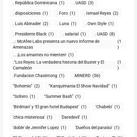
. República Dominicana
(1)
. UASD
(3)
. disposiciones
(1)
. Foro
(1)
. Ismael Reyes
(2)
. Luis Abinader
(2)
. Luna
(1)
. Own Style
(1)
. Presidente Black
(1)
. salarial
(1)
. UASD
(8)
..: McAfee Labs presenta un nuevo Informe de
(1
)
... ¡Los amantes no mienten!
(1)
.“Los Reyes: La verdadera historia del Buster y El
(1
Camaleón
)
.Fundacion Chasintong
(1)
.MINERD
(56)
‘’Bohemio’’
(2)
‘’Kanquimania El Show Navidad’’
(1)
‘‘Soltero
(1)
‘’Summer Bash’’
(1)
‘Birdman’ y ‘El gran hotel Budapest’
(1)
‘Chabelo’
(1)
'chica misteriosa'
(1)
'Daredevil'
(1)
'doble' de Jennifer Lopez
(1)
'Dueños del paraíso'
(1)