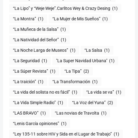
“La Lipo” y “Weje Weje”.Carlitos Wey & Crazy Desing
(1)
“La Montra”
(1)
“La Mujer de Mis Sueños”
(1)
“La Muñeca de la Salsa”
(1)
“La Natividad del Señor”
(1)
“La Noche Larga de Museos”
(1)
“La Salsa
(1)
“La Seguridad
(1)
"La Super Navidad Urbana''
(1)
“La Súper Revista”
(1)
“La Tipa”
(2)
“La traición”
(1)
“La Transformación
(1)
“La vida del solista no es fácil”
(1)
“La vida se va”
(1)
“La Vida Simple Radio”
(1)
“La Voz del Yuna”
(2)
“LAS BRAVO”
(1)
“Las novias de Travolta
(1)
“Lenis García opiniones”
(1)
“Ley 135-11 sobre HIV y Sida en el Lugar de Trabajo”
(1)