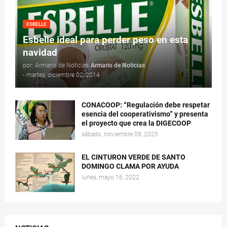
ESBELLE
Esbelle ideal para perder peso en esta
navidad
por: Armario de Noticias
Armario de Noticias
-
martes, diciembre 02, 2014
CONACOOP: “Regulación debe respetar
esencia del cooperativismo” y presenta
el proyecto que crea la DIGECOOP
sábado, noviembre 08, 2025
EL CINTURON VERDE DE SANTO
DOMINGO CLAMA POR AYUDA
lunes, mayo 16, 2022