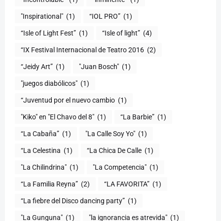
"Inspirational"
(1)
“IOL PRO”
(1)
“Isle of Light Fest”
(1)
“Isle of light”
(4)
“IX Festival Internacional de Teatro 2016
(2)
“Jeidy Art”
(1)
"Juan Bosch"
(1)
"juegos diabólicos"
(1)
“Juventud por el nuevo cambio
(1)
"Kiko" en "El Chavo del 8"
(1)
“La Barbie”
(1)
“La Cabaña”
(1)
"La Calle Soy Yo"
(1)
“La Celestina
(1)
“La Chica De Calle
(1)
"La Chilindrina"
(1)
"La Competencia"
(1)
“La Familia Reyna”
(2)
“LA FAVORITA”
(1)
“La fiebre del Disco dancing party”
(1)
(1)
"la ignorancia es atrevida"
(1)