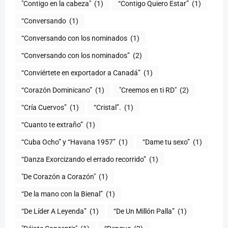
"Contigo en la cabeza"
(1)
“Contigo Quiero Estar”
(1)
“Conversando
(1)
“Conversando con los nominados
(1)
“Conversando con los nominados”
(2)
“Conviértete en exportador a Canadá”
(1)
“Corazón Dominicano”
(1)
"Creemos en ti RD"
(2)
“Cría Cuervos”
(1)
“Cristal”.
(1)
“Cuanto te extraño”
(1)
“Cuba Ocho” y “Havana 1957”
(1)
“Dame tu sexo”
(1)
“Danza Exorcizando el errado recorrido”
(1)
"De Corazón a Corazón"
(1)
(1)
“De Líder A Leyenda”
(1)
“De Un Millón Palla”
(1)