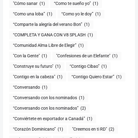
"Cómo sanar
(1)
“Como te sueño yo”
(1)
“Como una loba”
(1)
“Como yo le doy”
(1)
“Comparte la alegría del verano Bon”
(1)
“COMPLETA Y GANA CON V8 SPLASH
(1)
“Comunidad Alma Libre de Elegir”
(1)
"Con la Gente"
(1)
"Confesiones de un Elefante"
(1)
"Construye su futuro"
(1)
“Contigo Cibao”
(1)
"Contigo en la cabeza"
(1)
“Contigo Quiero Estar”
(1)
“Conversando
(1)
“Conversando con los nominados
(1)
“Conversando con los nominados”
(2)
“Conviértete en exportador a Canadá”
(1)
“Corazón Dominicano”
(1)
"Creemos en ti RD"
(2)