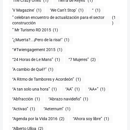
'The Crazy Ones'
(1)
‘Tierra de Reyes’
(1)
'V Magazine'
(1)
‘We Can’t Stop’
(1)
“
(1)
” celebran encuentro de actualización para el sector
(1
construcción
)
” Mr Turismo RD 2015
(1)
"¿Muerta?...¡Pero de la risa!"
(1)
“#Twiengagement 2015
(1)
“24 Horas de Le Mans”
(1)
“7 Mujeres”
(2)
(1)
“A Ritmo de Tambores y Acordeón”
(1)
“A tan solo una hora”
(1)
“AA”
(1)
“AA+”
(1)
“Abfracción
(1)
“Abrazo navideño”
(1)
“Activao”
(1)
“Aeternum”
(1)
“Agenda por la Vida 2016
(2)
“Ahora soy libre”
(1)
“Alberto Ulloa
(2)