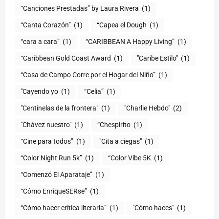
“Canciones Prestadas” by Laura Rivera
(1)
“Canta Corazón”
(1)
“Capea el Dough
(1)
“cara a cara”
(1)
“CARIBBEAN A Happy Living”
(1)
(1)
"Caribe Estilo"
(1)
“Casa de Campo Corre por el Hogar del Niño”
(1)
"Cayendo yo
(1)
(1)
"Centinelas de la frontera"
(1)
"Charlie Hebdo"
(2)
"Chávez nuestro"
(1)
“Chespirito
(1)
“Cine para todos”
(1)
"Cita a ciegas"
(1)
“Color Night Run 5k”
(1)
“Color Vibe 5K
(1)
“Comenzó El Aparataje”
(1)
“Cómo EnriqueSERse”
(1)
(1)
"Cómo haces"
(1)