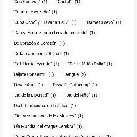
“Cría Cuervos”
(1)
“Cristal”.
(1)
“Cuanto te extraño”
(1)
“Cuba Ocho” y “Havana 1957”
(1)
“Dame tu sexo”
(1)
“Danza Exorcizando el errado recorrido”
(1)
"De Corazón a Corazón"
(1)
(1)
“De Líder A Leyenda”
(1)
“De Un Millón Palla”
(1)
"Déjate Consentir"
(1)
“Dengue
(2)
"Desacatao"
(1)
"Dewar´s Gathering"
(1)
(1)
“Día del Niño”
(1)
"Día Internacional de la Zalsa"
(1)
“Día Internacional de los Museos”
(1)
"Día Mundial del Ataque Cerebra"
(1)
“Diario Crudo: Pensamientos de un Corazón Frío
(1)