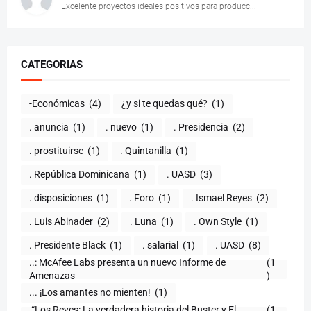
Excelente proyectos ideales positivos para producc...
CATEGORIAS
-Económicas
(4)
¿y si te quedas qué?
(1)
. anuncia
(1)
. nuevo
(1)
. Presidencia
(2)
. prostituirse
(1)
. Quintanilla
(1)
. República Dominicana
(1)
. UASD
(3)
. disposiciones
(1)
. Foro
(1)
. Ismael Reyes
(2)
. Luis Abinader
(2)
. Luna
(1)
. Own Style
(1)
. Presidente Black
(1)
. salarial
(1)
. UASD
(8)
..: McAfee Labs presenta un nuevo Informe de
(1
)
... ¡Los amantes no mienten!
(1)
.“Los Reyes: La verdadera historia del Buster y El
(1