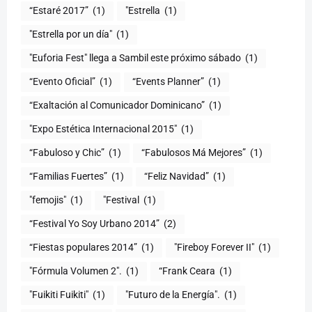
“Estaré 2017”
(1)
"Estrella
(1)
"Estrella por un día"
(1)
"Euforia Fest" llega a Sambil este próximo sábado
(1)
“Evento Oficial”
(1)
“Events Planner”
(1)
“Exaltación al Comunicador Dominicano”
(1)
"Expo Estética Internacional 2015"
(1)
“Fabuloso y Chic”
(1)
“Fabulosos Má Mejores”
(1)
“Familias Fuertes”
(1)
“Feliz Navidad”
(1)
"femojis"
(1)
"Festival
(1)
“Festival Yo Soy Urbano 2014”
(2)
“Fiestas populares 2014”
(1)
"Fireboy Forever II"
(1)
"Fórmula Volumen 2".
(1)
“Frank Ceara
(1)
"Fuikiti Fuikiti"
(1)
"Futuro de la Energía".
(1)