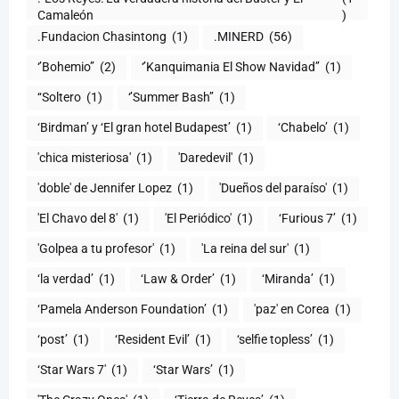
Camaleón
)
.Fundacion Chasintong
(1)
.MINERD
(56)
‘’Bohemio’’
(2)
‘’Kanquimania El Show Navidad’’
(1)
‘‘Soltero
(1)
‘’Summer Bash’’
(1)
‘Birdman’ y ‘El gran hotel Budapest’
(1)
‘Chabelo’
(1)
'chica misteriosa'
(1)
'Daredevil'
(1)
'doble' de Jennifer Lopez
(1)
'Dueños del paraíso'
(1)
'El Chavo del 8'
(1)
'El Periódico'
(1)
‘Furious 7’
(1)
'Golpea a tu profesor'
(1)
'La reina del sur'
(1)
‘la verdad’
(1)
‘Law & Order’
(1)
‘Miranda’
(1)
‘Pamela Anderson Foundation’
(1)
'paz' en Corea
(1)
‘post’
(1)
‘Resident Evil’
(1)
‘selfie topless’
(1)
‘Star Wars 7′
(1)
‘Star Wars’
(1)