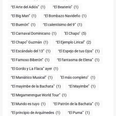
“El Arte del Adiós”
(1)
“El Beaterio”
(1)
“El Big Man”
(1)
“El Bombazo Navideño
(1)
“El Buenón”
(1)
“El calentísimo del 9”
(1)
“El Carnaval Dominicano
(1)
"El Chapo"
(5)
“El Chapo” Guzmán
(1)
“El Ejemplo Lirical”
(2)
“El Escándalo del 13”
(1)
“El Espejo de tus Ojos”
(1)
“El Famoso Biberón”
(1)
“El fantasma de Elena”
(1)
“El Gordo y La Flaca” ayer
(1)
“El Maniático Musical”
(1)
"El más completo" ​
(1)
“El mayimbe de la Bachata”
(1)
“El Mayimbe”
(1)
“El Megamerengue World Tour”
(1)
"El Mundo es tuyo
(1)
“El Patrón de la Bachata”
(1)
“El principio de Arquímedes
(1)
“El Puma”
(1)