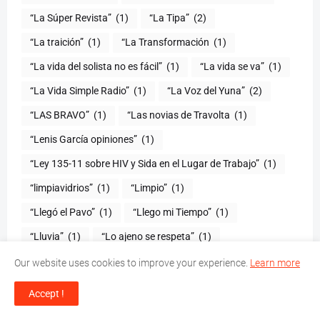
“La Súper Revista”
(1)
“La Tipa”
(2)
“La traición”
(1)
“La Transformación
(1)
“La vida del solista no es fácil”
(1)
“La vida se va”
(1)
“La Vida Simple Radio”
(1)
“La Voz del Yuna”
(2)
“LAS BRAVO”
(1)
“Las novias de Travolta
(1)
“Lenis García opiniones”
(1)
“Ley 135-11 sobre HIV y Sida en el Lugar de Trabajo”
(1)
“limpiavidrios”
(1)
“Limpio”
(1)
“Llegó el Pavo”
(1)
“Llego mi Tiempo”
(1)
“Lluvia”
(1)
“Lo ajeno se respeta”
(1)
“lo habría matado”
(1)
"Lobo de Wall Street"
(1)
Our website uses cookies to improve your experience.
Learn more
“Loco de amor”
(1)
"Los 3 temores ompló"
(1)
Accept !
(1)