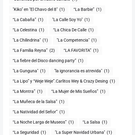
"Kiko" en "El Chavo del 8"
(1)
“La Barbie”
(1)
“La Cabaña”
(1)
"La Calle Soy Yo"
(1)
“La Celestina
(1)
“La Chica De Calle
(1)
"La Chilindrina"
(1)
"La Competencia"
(1)
“La Familia Reyna”
(2)
“LA FAVORITA”
(1)
“La fiebre del Disco dancing party”
(1)
(1)
"la ignorancia es atrevida"
(1)
“La Lipo” y “Weje Weje”.Carlitos Wey & Crazy Desing
(1)
“La Montra”
(1)
“La Mujer de Mis Sueños”
(1)
“La Muñeca de la Salsa”
(1)
“La Natividad del Señor”
(1)
“La Noche Larga de Museos”
(1)
“La Salsa
(1)
“La Seguridad
(1)
"La Super Navidad Urbana''
(1)