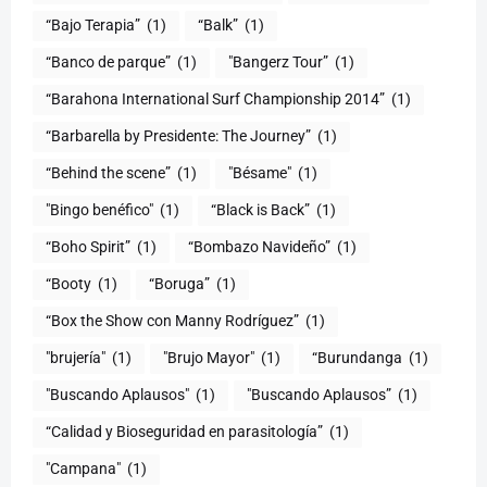
“Bajo Terapia”
(1)
“Balk”
(1)
“Banco de parque”
(1)
"Bangerz Tour”
(1)
“Barahona International Surf Championship 2014”
(1)
“Barbarella by Presidente: The Journey”
(1)
“Behind the scene”
(1)
"Bésame"
(1)
"Bingo benéfico"
(1)
“Black is Back”
(1)
“Boho Spirit”
(1)
“Bombazo Navideño”
(1)
“Booty
(1)
“Boruga”
(1)
“Box the Show con Manny Rodríguez”
(1)
"brujería"
(1)
"Brujo Mayor"
(1)
“Burundanga
(1)
"Buscando Aplausos"
(1)
"Buscando Aplausos”
(1)
(1)
"Campana"
(1)