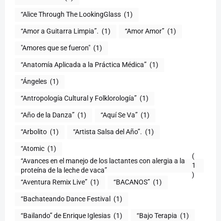
“Alice Through The LookingGlass
(1)
“Amor a Guitarra Limpia”.
(1)
“Amor Amor”
(1)
"Amores que se fueron"
(1)
“Anatomía Aplicada a la Práctica Médica”
(1)
“Ángeles
(1)
“Antropología Cultural y Folklorología”
(1)
“Año de la Danza”
(1)
“Aquí Se Va”
(1)
“Arbolito
(1)
“Artista Salsa del Año”.
(1)
“Atomic
(1)
(
“Avances en el manejo de los lactantes con alergia a la
1
proteína de la leche de vaca”
)
“Aventura Remix Live”
(1)
“BACANOS”
(1)
“Bachateando Dance Festival
(1)
“Bailando” de Enrique Iglesias
(1)
“Bajo Terapia
(1)