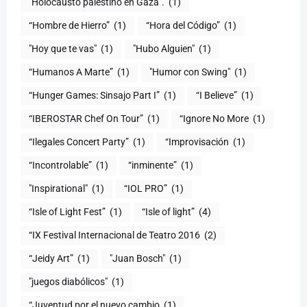
"Holocausto palestino en Gaza".
(1)
“Hombre de Hierro”
(1)
(1)
"Hoy que te vas"
(1)
"Hubo Alguien"
(1)
“Humanos A Marte”
(1)
"Humor con Swing"
(1)
(1)
“I Believe”
(1)
“IBEROSTAR Chef On Tour”
(1)
“Ignore No More
(1)
“Ilegales Concert Party”
(1)
“Improvisación
(1)
“Incontrolable”
(1)
“inminente”
(1)
"Inspirational"
(1)
“IOL PRO”
(1)
“Isle of Light Fest”
(1)
“Isle of light”
(4)
“IX Festival Internacional de Teatro 2016
(2)
“Jeidy Art”
(1)
"Juan Bosch"
(1)
"juegos diabólicos"
(1)
“Juventud por el nuevo cambio
(1)