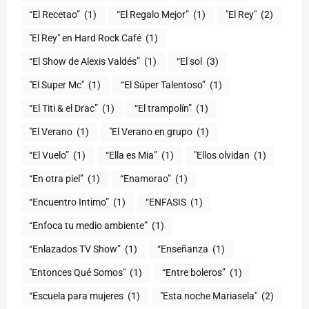
“El Recetao”
(1)
“El Regalo Mejor”
(1)
"El Rey"
(2)
"El Rey" en Hard Rock Café
(1)
“El Show de Alexis Valdés”
(1)
“El sol
(3)
"El Super Mc"
(1)
(1)
“El Titi & el Drac”
(1)
“El trampolín”
(1)
"El Verano
(1)
"El Verano en grupo
(1)
(1)
“Ella es Mia”
(1)
"Ellos olvidan
(1)
“En otra piel”
(1)
“Enamorao”
(1)
“Encuentro Intimo”
(1)
“ENFASIS
(1)
“Enfoca tu medio ambiente”
(1)
“Enlazados TV Show”
(1)
“Enseñanza
(1)
"Entonces Qué Somos"
(1)
“Entre boleros”
(1)
“Escuela para mujeres
(1)
"Esta noche Mariasela"
(2)