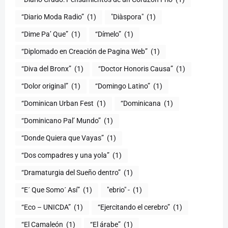
“Diario Moda Radio”
(1)
(1)
“Dime Pa’ Que”
(1)
“Dímelo”
(1)
“Diplomado en Creación de Pagina Web”
(1)
“Diva del Bronx”
(1)
“Doctor Honoris Causa”
(1)
“Dolor original”
(1)
“Domingo Latino”
(1)
“Dominican Urban Fest
(1)
“Dominicana
(1)
“Dominicano Pal’ Mundo”
(1)
“Donde Quiera que Vayas”
(1)
“Dos compadres y una yola”
(1)
“Dramaturgia del Sueño dentro”
(1)
“E´ Que Somo´ Así”
(1)
"ebrio" -
(1)
“Eco – UNICDA”
(1)
“Ejercitando el cerebro”
(1)
“El Camaleón
(1)
“El árabe”
(1)