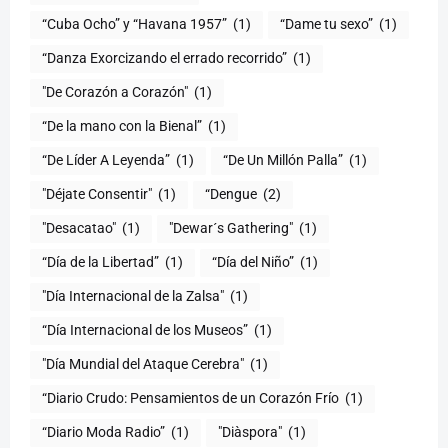
“Cuba Ocho” y “Havana 1957”
(1)
“Dame tu sexo”
(1)
“Danza Exorcizando el errado recorrido”
(1)
"De Corazón a Corazón"
(1)
(1)
“De Líder A Leyenda”
(1)
“De Un Millón Palla”
(1)
"Déjate Consentir"
(1)
“Dengue
(2)
"Desacatao"
(1)
"Dewar´s Gathering"
(1)
(1)
“Día del Niño”
(1)
"Día Internacional de la Zalsa"
(1)
“Día Internacional de los Museos”
(1)
"Día Mundial del Ataque Cerebra"
(1)
“Diario Crudo: Pensamientos de un Corazón Frío
(1)
“Diario Moda Radio”
(1)
(1)