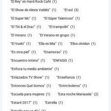
"El Rey" en Hard Rock Café
(1)
“El Show de Alexis Valdés”
(1)
“El sol
(3)
"El Super Mc"
(1)
(1)
“El Titi & el Drac”
(1)
“El trampolín”
(1)
"El Verano
(1)
"El Verano en grupo
(1)
(1)
“Ella es Mia”
(1)
"Ellos olvidan
(1)
“En otra piel”
(1)
“Enamorao”
(1)
“Encuentro Intimo”
(1)
“ENFASIS
(1)
“Enfoca tu medio ambiente”
(1)
“Enlazados TV Show”
(1)
“Enseñanza
(1)
"Entonces Qué Somos"
(1)
“Entre boleros”
(1)
“Escuela para mujeres
(1)
"Esta noche Mariasela"
(2)
“Estaré 2017”
(1)
"Estrella
(1)