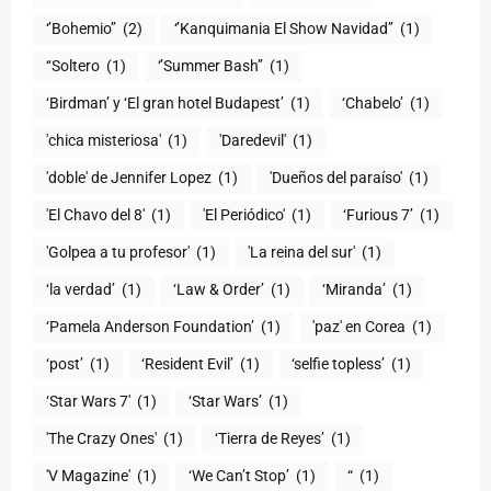
‘’Bohemio’’
(2)
‘’Kanquimania El Show Navidad’’
(1)
‘‘Soltero
(1)
‘’Summer Bash’’
(1)
‘Birdman’ y ‘El gran hotel Budapest’
(1)
‘Chabelo’
(1)
'chica misteriosa'
(1)
'Daredevil'
(1)
'doble' de Jennifer Lopez
(1)
'Dueños del paraíso'
(1)
'El Chavo del 8'
(1)
'El Periódico'
(1)
‘Furious 7’
(1)
'Golpea a tu profesor'
(1)
'La reina del sur'
(1)
‘la verdad’
(1)
‘Law & Order’
(1)
‘Miranda’
(1)
‘Pamela Anderson Foundation’
(1)
'paz' en Corea
(1)
‘post’
(1)
‘Resident Evil’
(1)
‘selfie topless’
(1)
‘Star Wars 7′
(1)
‘Star Wars’
(1)
'The Crazy Ones'
(1)
‘Tierra de Reyes’
(1)
'V Magazine'
(1)
‘We Can’t Stop’
(1)
“
(1)