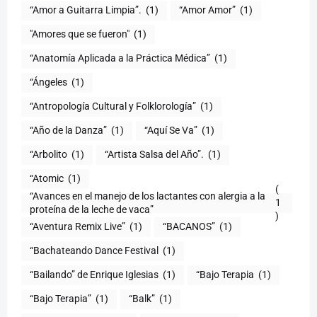
“Amor a Guitarra Limpia”.
(1)
“Amor Amor”
(1)
"Amores que se fueron"
(1)
“Anatomía Aplicada a la Práctica Médica”
(1)
“Ángeles
(1)
“Antropología Cultural y Folklorología”
(1)
“Año de la Danza”
(1)
“Aquí Se Va”
(1)
“Arbolito
(1)
“Artista Salsa del Año”.
(1)
“Atomic
(1)
(
“Avances en el manejo de los lactantes con alergia a la
1
proteína de la leche de vaca”
)
“Aventura Remix Live”
(1)
“BACANOS”
(1)
“Bachateando Dance Festival
(1)
“Bailando” de Enrique Iglesias
(1)
“Bajo Terapia
(1)
“Bajo Terapia”
(1)
“Balk”
(1)