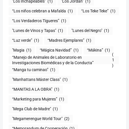
"Los Inchapeables"
(1)
"Los Jordan"
(1)
“Los niños celebran a Mafalda
(1)
“Los Teke Teke”
(1)
“Los Verdaderos Tigueres”
(1)
"Lunes de Vinos y Tapas"
(1)
"Lunes del Negro"
(1)
“Luz verde”
(1)
“Madres Ejemplares”
(1)
"Magia
(1)
“Mágica Navidad”
(1)
“Mákina”
(1)
(
“Manejo de Animales de Laboratorio en
1
)
“Manga tu caminao”
(1)
"Manhattans Máster Class"
(1)
“MANITAS A LA OBRA”
(1)
“Marketing para Mujeres”
(1)
"Mega Club de Madre"
(1)
"Megamerengue World Tour"
(2)
“Memorandum de Cooperación
(1)