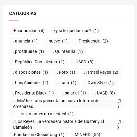
CATEGORIAS
-Económicas
(4)
¿y si te quedas qué?
(1)
. anuncia
(1)
. nuevo
(1)
. Presidencia
(2)
. prostituirse
(1)
. Quintanilla
(1)
. República Dominicana
(1)
. UASD
(3)
. disposiciones
(1)
. Foro
(1)
. Ismael Reyes
(2)
. Luis Abinader
(2)
. Luna
(1)
. Own Style
(1)
. Presidente Black
(1)
. salarial
(1)
. UASD
(8)
..: McAfee Labs presenta un nuevo Informe de
(1
)
... ¡Los amantes no mienten!
(1)
.“Los Reyes: La verdadera historia del Buster y El
(1
Camaleón
)
.Fundacion Chasintong
(1)
.MINERD
(56)