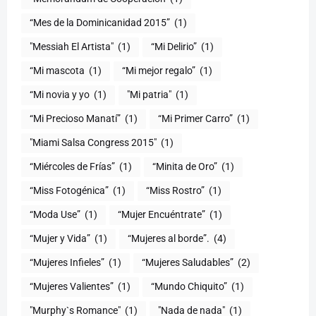
“Mes de la Dominicanidad 2015”
(1)
"Messiah El Artista"
(1)
“Mi Delirio”
(1)
“Mi mascota
(1)
“Mi mejor regalo”
(1)
“Mi novia y yo
(1)
"Mi patria"
(1)
“Mi Precioso Manatí”
(1)
“Mi Primer Carro”
(1)
"Miami Salsa Congress 2015"
(1)
“Miércoles de Frías”
(1)
“Minita de Oro”
(1)
“Miss Fotogénica”
(1)
“Miss Rostro”
(1)
“Moda Use”
(1)
“Mujer Encuéntrate”
(1)
(1)
“Mujeres al borde”.
(4)
“Mujeres Infieles”
(1)
“Mujeres Saludables”
(2)
“Mujeres Valientes”
(1)
“Mundo Chiquito”
(1)
"Murphy`s Romance"
(1)
"Nada de nada"
(1)