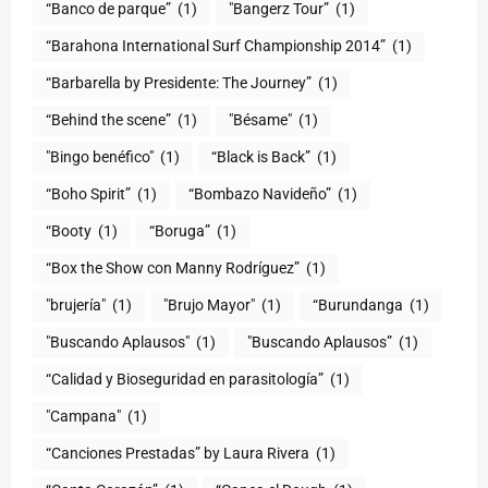
“Banco de parque”
(1)
"Bangerz Tour”
(1)
“Barahona International Surf Championship 2014”
(1)
“Barbarella by Presidente: The Journey”
(1)
“Behind the scene”
(1)
"Bésame"
(1)
"Bingo benéfico"
(1)
“Black is Back”
(1)
“Boho Spirit”
(1)
“Bombazo Navideño”
(1)
“Booty
(1)
“Boruga”
(1)
“Box the Show con Manny Rodríguez”
(1)
"brujería"
(1)
"Brujo Mayor"
(1)
“Burundanga
(1)
"Buscando Aplausos"
(1)
"Buscando Aplausos”
(1)
(1)
"Campana"
(1)
“Canciones Prestadas” by Laura Rivera
(1)