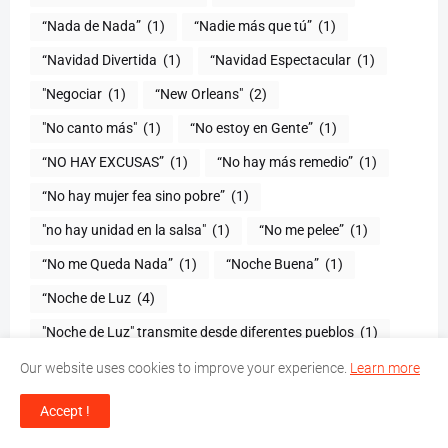
“Nada de Nada”
(1)
“Nadie más que tú”
(1)
“Navidad Divertida
(1)
“Navidad Espectacular
(1)
"Negociar
(1)
“New Orleans"
(2)
"No canto más"
(1)
“No estoy en Gente”
(1)
“NO HAY EXCUSAS”
(1)
“No hay más remedio”
(1)
“No hay mujer fea sino pobre”
(1)
"no hay unidad en la salsa"
(1)
(1)
“No me Queda Nada”
(1)
“Noche Buena”
(1)
“Noche de Luz
(4)
"Noche de Luz" transmite desde diferentes pueblos
(1)
(1)
“Noche Larga
(1)
Our website uses cookies to improve your experience.
Learn more
“Noche larga de los Museos
(3)
(1)
Accept !
“Nova la Amenaza” de promoción en el país con el
(1
tema “Amiga”
)