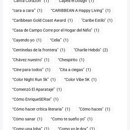
“Canta Corazón”
(1)
“Capea el Dough
(1)
“cara a cara”
(1)
“CARIBBEAN A Happy Living”
(1)
(1)
"Caribe Estilo"
(1)
“Casa de Campo Corre por el Hogar del Niño”
(1)
"Cayendo yo
(1)
(1)
"Centinelas de la frontera"
(1)
"Charlie Hebdo"
(2)
"Chávez nuestro"
(1)
“Chespirito
(1)
“Cine para todos”
(1)
"Cita a ciegas"
(1)
“Color Night Run 5k”
(1)
“Color Vibe 5K
(1)
“Comenzó El Aparataje”
(1)
“Cómo EnriqueSERse”
(1)
(1)
"Cómo haces"
(1)
"Cómo sanar
(1)
“Como te sueño yo”
(1)
“Como una loba”
(1)
“Como yo le doy”
(1)