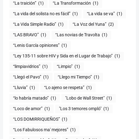
“La traición”
(1)
“La Transformación
(1)
“La vida del solista no es fácil”
(1)
“La vida se va”
(1)
“La Vida Simple Radio”
(1)
“La Voz del Yuna”
(2)
“LAS BRAVO”
(1)
“Las novias de Travolta
(1)
“Lenis García opiniones”
(1)
“Ley 135-11 sobre HIV y Sida en el Lugar de Trabajo”
(1)
“limpiavidrios”
(1)
“Limpio”
(1)
“Llegó el Pavo”
(1)
“Llego mi Tiempo”
(1)
“Lluvia”
(1)
“Lo ajeno se respeta”
(1)
“lo habría matado”
(1)
"Lobo de Wall Street"
(1)
“Loco de amor”
(1)
"Los 3 temores ompló"
(1)
(1)
“Los Fabulosos ma' mejores”
(1)