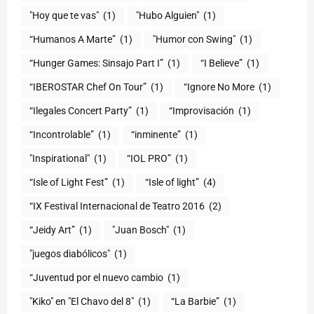
"Hoy que te vas"
(1)
"Hubo Alguien"
(1)
“Humanos A Marte”
(1)
"Humor con Swing"
(1)
(1)
“I Believe”
(1)
“IBEROSTAR Chef On Tour”
(1)
“Ignore No More
(1)
“Ilegales Concert Party”
(1)
“Improvisación
(1)
“Incontrolable”
(1)
“inminente”
(1)
"Inspirational"
(1)
“IOL PRO”
(1)
“Isle of Light Fest”
(1)
“Isle of light”
(4)
“IX Festival Internacional de Teatro 2016
(2)
“Jeidy Art”
(1)
"Juan Bosch"
(1)
"juegos diabólicos"
(1)
“Juventud por el nuevo cambio
(1)
"Kiko" en "El Chavo del 8"
(1)
“La Barbie”
(1)