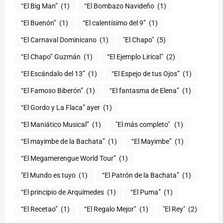
“El Big Man”
(1)
“El Bombazo Navideño
(1)
“El Buenón”
(1)
“El calentísimo del 9”
(1)
“El Carnaval Dominicano
(1)
"El Chapo"
(5)
“El Chapo” Guzmán
(1)
“El Ejemplo Lirical”
(2)
“El Escándalo del 13”
(1)
“El Espejo de tus Ojos”
(1)
“El Famoso Biberón”
(1)
“El fantasma de Elena”
(1)
“El Gordo y La Flaca” ayer
(1)
“El Maniático Musical”
(1)
"El más completo" ​
(1)
“El mayimbe de la Bachata”
(1)
“El Mayimbe”
(1)
“El Megamerengue World Tour”
(1)
"El Mundo es tuyo
(1)
“El Patrón de la Bachata”
(1)
“El principio de Arquímedes
(1)
“El Puma”
(1)
“El Recetao”
(1)
“El Regalo Mejor”
(1)
"El Rey"
(2)