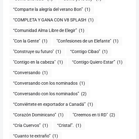
“Comparte la alegría del verano Bon”
(1)
“COMPLETA Y GANA CON V8 SPLASH
(1)
“Comunidad Alma Libre de Elegir”
(1)
"Con la Gente"
(1)
"Confesiones de un Elefante"
(1)
"Construye su futuro"
(1)
“Contigo Cibao”
(1)
"Contigo en la cabeza"
(1)
“Contigo Quiero Estar”
(1)
“Conversando
(1)
“Conversando con los nominados
(1)
“Conversando con los nominados”
(2)
“Conviértete en exportador a Canadá”
(1)
“Corazón Dominicano”
(1)
"Creemos en ti RD"
(2)
“Cría Cuervos”
(1)
“Cristal”.
(1)
“Cuanto te extraño”
(1)