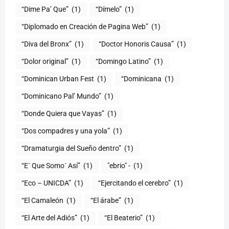
“Dime Pa’ Que”
(1)
“Dímelo”
(1)
“Diplomado en Creación de Pagina Web”
(1)
“Diva del Bronx”
(1)
“Doctor Honoris Causa”
(1)
“Dolor original”
(1)
“Domingo Latino”
(1)
“Dominican Urban Fest
(1)
“Dominicana
(1)
“Dominicano Pal’ Mundo”
(1)
“Donde Quiera que Vayas”
(1)
“Dos compadres y una yola”
(1)
“Dramaturgia del Sueño dentro”
(1)
“E´ Que Somo´ Así”
(1)
"ebrio" -
(1)
“Eco – UNICDA”
(1)
“Ejercitando el cerebro”
(1)
“El Camaleón
(1)
“El árabe”
(1)
“El Arte del Adiós”
(1)
“El Beaterio”
(1)