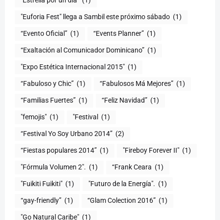
"Estrella por un día"
(1)
"Euforia Fest" llega a Sambil este próximo sábado
(1)
“Evento Oficial”
(1)
“Events Planner”
(1)
“Exaltación al Comunicador Dominicano”
(1)
"Expo Estética Internacional 2015"
(1)
“Fabuloso y Chic”
(1)
“Fabulosos Má Mejores”
(1)
“Familias Fuertes”
(1)
“Feliz Navidad”
(1)
"femojis"
(1)
"Festival
(1)
“Festival Yo Soy Urbano 2014”
(2)
“Fiestas populares 2014”
(1)
"Fireboy Forever II"
(1)
"Fórmula Volumen 2".
(1)
“Frank Ceara
(1)
"Fuikiti Fuikiti"
(1)
"Futuro de la Energía".
(1)
“gay-friendly”
(1)
“Glam Colection 2016”
(1)
"Go Natural Caribe"
(1)