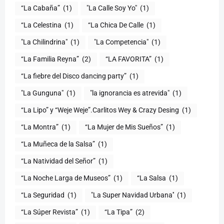
“La Cabaña”
(1)
"La Calle Soy Yo"
(1)
“La Celestina
(1)
“La Chica De Calle
(1)
"La Chilindrina"
(1)
"La Competencia"
(1)
“La Familia Reyna”
(2)
“LA FAVORITA”
(1)
“La fiebre del Disco dancing party”
(1)
(1)
"la ignorancia es atrevida"
(1)
“La Lipo” y “Weje Weje”.Carlitos Wey & Crazy Desing
(1)
“La Montra”
(1)
“La Mujer de Mis Sueños”
(1)
“La Muñeca de la Salsa”
(1)
“La Natividad del Señor”
(1)
“La Noche Larga de Museos”
(1)
“La Salsa
(1)
“La Seguridad
(1)
"La Super Navidad Urbana''
(1)
“La Súper Revista”
(1)
“La Tipa”
(2)