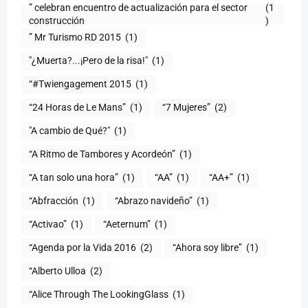
” celebran encuentro de actualización para el sector
(1
construcción
)
” Mr Turismo RD 2015
(1)
"¿Muerta?...¡Pero de la risa!"
(1)
“#Twiengagement 2015
(1)
“24 Horas de Le Mans”
(1)
“7 Mujeres”
(2)
(1)
“A Ritmo de Tambores y Acordeón”
(1)
“A tan solo una hora”
(1)
“AA”
(1)
“AA+”
(1)
“Abfracción
(1)
“Abrazo navideño”
(1)
“Activao”
(1)
“Aeternum”
(1)
“Agenda por la Vida 2016
(2)
“Ahora soy libre”
(1)
“Alberto Ulloa
(2)
“Alice Through The LookingGlass
(1)